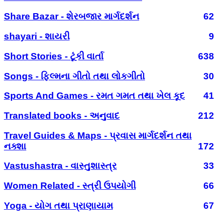
Share Bazar - શેરબજાર માર્ગદર્શન
62
shayari - શાયરી
9
Short Stories - ટૂંકી વાર્તા
638
Songs - ફિલ્મના ગીતો તથા લોકગીતો
30
Sports And Games - રમત ગમત તથા ખેલ કૂદ
41
Translated books - અનુવાદ
212
Travel Guides & Maps - પ્રવાસ માર્ગદર્શન તથા
નક્શા
172
Vastushastra - વાસ્તુશાસ્ત્ર
33
Women Related - સ્ત્રી ઉપયોગી
66
Yoga - યોગ તથા પ્રાણાયામ
67