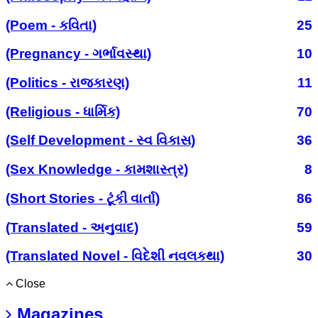
(Poem - કવિતા)
25
(Pregnancy - ગર્ભાવસ્થા)
10
(Politics - રાજકારણ)
11
(Religious - ધાર્મિક)
70
(Self Development - સ્વ વિકાસ)
36
(Sex Knowledge - કામશાસ્ત્ર)
8
(Short Stories - ટૂંકી વાર્તા)
86
(Translated - અનુવાદ)
59
(Translated Novel - વિદેશી નવલકથા)
30
Close
Magazines