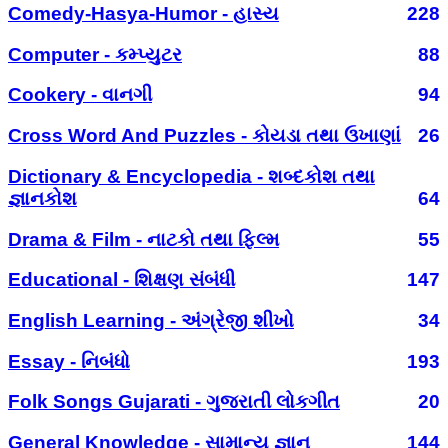
Comedy-Hasya-Humor - હાસ્ય
228
Computer - કમ્પ્યુટર
88
Cookery - વાનગી
94
Cross Word And Puzzles - કોયડા તથા ઉખાણાં
26
Dictionary & Encyclopedia - શબ્દકોશ તથા
જ્ઞાનકોશ
64
Drama & Film - નાટકો તથા ફિલ્મ
55
Educational - શિક્ષણ સંબંધી
147
English Learning - અંગ્રેજી શીખો
34
Essay - નિબંધો
193
Folk Songs Gujarati - ગુજરાતી લોકગીત
20
General Knowledge - સામાન્ય જ્ઞાન
144