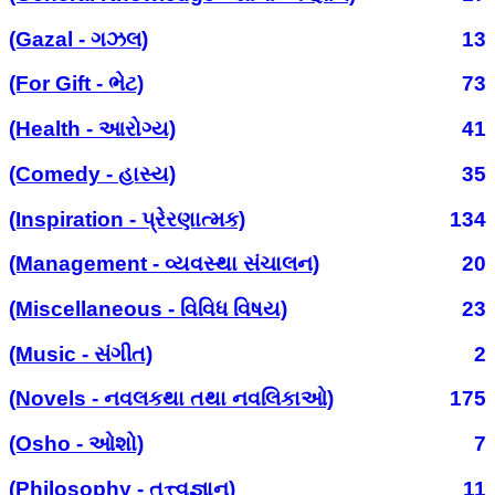
(Gazal - ગઝલ)
13
(For Gift - ભેટ)
73
(Health - આરોગ્ય)
41
(Comedy - હાસ્ય)
35
(Inspiration - પ્રેરણાત્મક)
134
(Management - વ્યવસ્થા સંચાલન)
20
(Miscellaneous - વિવિધ વિષય)
23
(Music - સંગીત)
2
(Novels - નવલકથા તથા નવલિકાઓ)
175
(Osho - ઓશો)
7
(Philosophy - તત્ત્વજ્ઞાન)
11