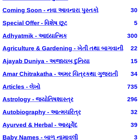
Coming Soon - નવા આવનારા પુસ્તકો
30
Special Offer - વિશેષ છૂટ
5
Adhyatmik - આધ્યાત્મિક
300
Agriculture & Gardening - ખેતી તથા બાગવાની
22
Ajayab Duniya - અજાયબ દુનિયા
15
Amar Chitrakatha - અમર ચિત્રકથા ગુજરાતી
34
Articles - લેખો
735
Astrology - જ્યોતિષશાસ્ત્ર
296
Autobiography - આત્મચરિત્ર
32
Ayurved & Herbal - આયૂર્વેદ
39
Baby Names - બાળ નામાવલી
3