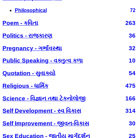
Philosophical
72
Poem - કવિતા
263
Politics - રાજકારણ
36
Pregnancy - ગર્ભાવસ્થા
32
Public Speaking - વક્તુત્વ કળા
10
Quotation - સુવાક્યો
54
Religious - ધાર્મિક
475
Science - વિજ્ઞાન તથા ટેકનોલોજી
166
Self Development - સ્વ વિકાસ
314
Self Improvement - જીવન-વિકાસ
30
Sex Education - જાતીય માર્ગદર્શન
25