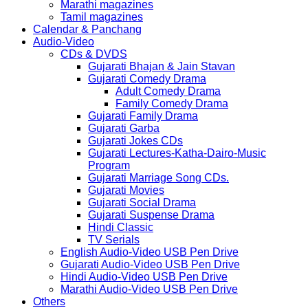
Marathi magazines
Tamil magazines
Calendar & Panchang
Audio-Video
CDs & DVDS
Gujarati Bhajan & Jain Stavan
Gujarati Comedy Drama
Adult Comedy Drama
Family Comedy Drama
Gujarati Family Drama
Gujarati Garba
Gujarati Jokes CDs
Gujarati Lectures-Katha-Dairo-Music
Program
Gujarati Marriage Song CDs.
Gujarati Movies
Gujarati Social Drama
Gujarati Suspense Drama
Hindi Classic
TV Serials
English Audio-Video USB Pen Drive
Gujarati Audio-Video USB Pen Drive
Hindi Audio-Video USB Pen Drive
Marathi Audio-Video USB Pen Drive
Others