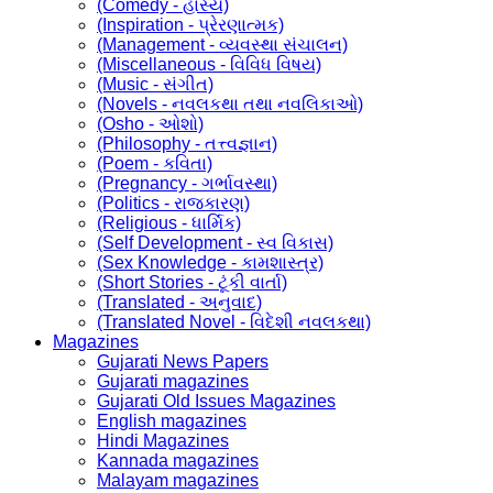
(Comedy - હાસ્ય)
(Inspiration - પ્રેરણાત્મક)
(Management - વ્યવસ્થા સંચાલન)
(Miscellaneous - વિવિધ વિષય)
(Music - સંગીત)
(Novels - નવલકથા તથા નવલિકાઓ)
(Osho - ઓશો)
(Philosophy - તત્ત્વજ્ઞાન)
(Poem - કવિતા)
(Pregnancy - ગર્ભાવસ્થા)
(Politics - રાજકારણ)
(Religious - ધાર્મિક)
(Self Development - સ્વ વિકાસ)
(Sex Knowledge - કામશાસ્ત્ર)
(Short Stories - ટૂંકી વાર્તા)
(Translated - અનુવાદ)
(Translated Novel - વિદેશી નવલકથા)
Magazines
Gujarati News Papers
Gujarati magazines
Gujarati Old Issues Magazines
English magazines
Hindi Magazines
Kannada magazines
Malayam magazines