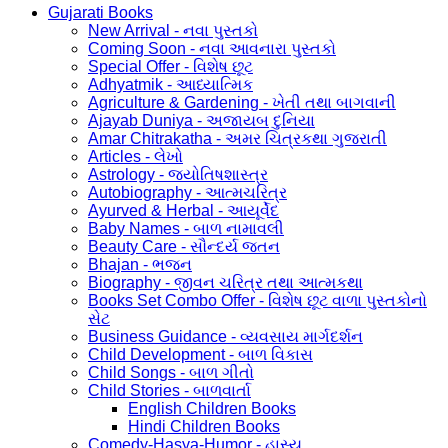
Gujarati Books
New Arrival - નવા પુસ્તકો
Coming Soon - નવા આવનારા પુસ્તકો
Special Offer - વિશેષ છૂટ
Adhyatmik - આધ્યાત્મિક
Agriculture & Gardening - ખેતી તથા બાગવાની
Ajayab Duniya - અજાયબ દુનિયા
Amar Chitrakatha - અમર ચિત્રકથા ગુજરાતી
Articles - લેખો
Astrology - જ્યોતિષશાસ્ત્ર
Autobiography - આત્મચરિત્ર
Ayurved & Herbal - આયૂર્વેદ
Baby Names - બાળ નામાવલી
Beauty Care - સૌન્દર્ય જતન
Bhajan - ભજન
Biography - જીવન ચરિત્ર તથા આત્મકથા
Books Set Combo Offer - વિશેષ છૂટ વાળા પુસ્તકોનો
સેટ
Business Guidance - વ્યવસાય માર્ગદર્શન
Child Development - બાળ વિકાસ
Child Songs - બાળ ગીતો
Child Stories - બાળવાર્તા
English Children Books
Hindi Children Books
Comedy-Hasya-Humor - હાસ્ય