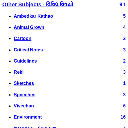
Other Subjects - વિવિધ વિષયો
91
Ambedkar Kathao
5
Animal Grown
4
Cartoon
2
Critical Notes
3
Guidelines
2
Reki
3
Sketches
1
Speeches
3
Vivechan
6
Environment
16