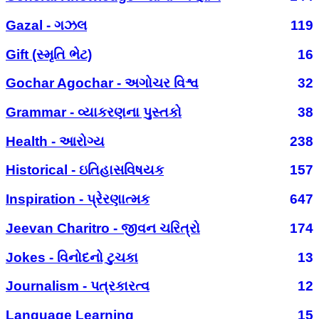
Gazal - ગઝલ
119
Gift (સ્મૃતિ ભેટ)
16
Gochar Agochar - અગોચર વિશ્વ
32
Grammar - વ્યાકરણના પુસ્તકો
38
Health - આરોગ્ય
238
Historical - ઇતિહાસવિષયક
157
Inspiration - પ્રેરણાત્મક
647
Jeevan Charitro - જીવન ચરિત્રો
174
Jokes - વિનોદનો ટુચકા
13
Journalism - પત્રકારત્વ
12
Language Learning
15