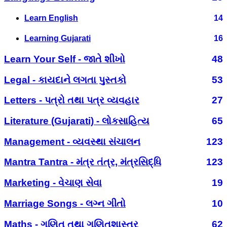
Learn English
14
Learning Gujarati
16
Learn Your Self - જાતે શીખો
48
Legal - કાયદાને લગતા પુસ્તકો
53
Letters - પત્રો તથા પત્ર વ્યવહાર
27
Literature (Gujarati) - લોકસાહિત્ય
65
Management - વ્યવસ્થા સંચાલન
123
Mantra Tantra - મંત્ર તંત્ર, મંત્રસિદ્ધિ
123
Marketing - વેચાણ સેવા
19
Marriage Songs - લગ્ન ગીતો
10
Maths - ગણિત તથા ગણિતશાસ્ત્ર
62