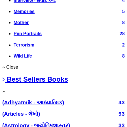
Interview - સંવાદ કળા
4
Memories
5
Mother
8
Pen Portraits
28
Terrorism
2
Wild Life
8
Close
Best Sellers Books
(Adhyatmik - આધ્યાત્મિક)
43
(Articles - લેખો)
93
(Astrology - જ્યોતિષશાસ્ત્ર)
33