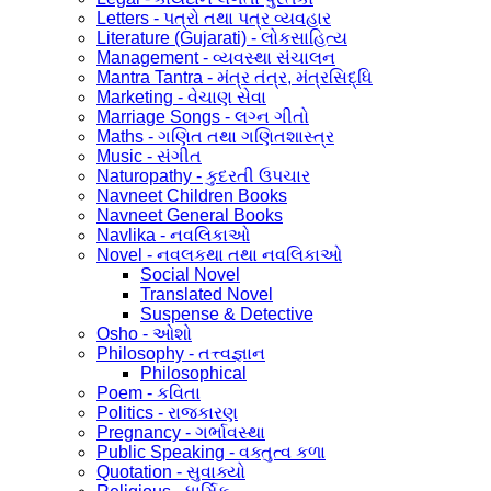
Letters - પત્રો તથા પત્ર વ્યવહાર
Literature (Gujarati) - લોકસાહિત્ય
Management - વ્યવસ્થા સંચાલન
Mantra Tantra - મંત્ર તંત્ર, મંત્રસિદ્ધિ
Marketing - વેચાણ સેવા
Marriage Songs - લગ્ન ગીતો
Maths - ગણિત તથા ગણિતશાસ્ત્ર
Music - સંગીત
Naturopathy - કુદરતી ઉપચાર
Navneet Children Books
Navneet General Books
Navlika - નવલિકાઓ
Novel - નવલકથા તથા નવલિકાઓ
Social Novel
Translated Novel
Suspense & Detective
Osho - ઓશો
Philosophy - તત્ત્વજ્ઞાન
Philosophical
Poem - કવિતા
Politics - રાજકારણ
Pregnancy - ગર્ભાવસ્થા
Public Speaking - વક્તુત્વ કળા
Quotation - સુવાક્યો