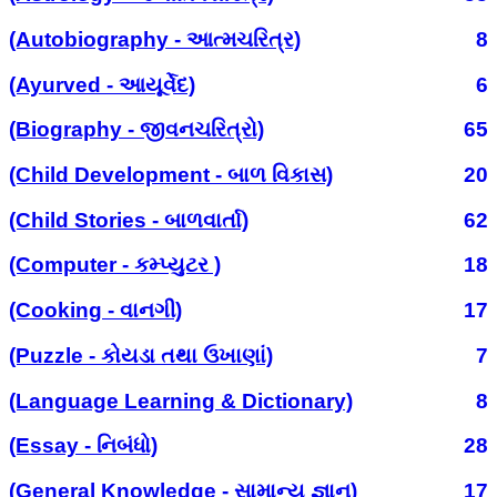
(Autobiography - આત્મચરિત્ર)
8
(Ayurved - આયૂર્વેદ)
6
(Biography - જીવનચરિત્રો)
65
(Child Development - બાળ વિકાસ)
20
(Child Stories - બાળવાર્તા)
62
(Computer - કમ્પ્યુટર )
18
(Cooking - વાનગી)
17
(Puzzle - કોયડા તથા ઉખાણાં)
7
(Language Learning & Dictionary)
8
(Essay - નિબંધો)
28
(General Knowledge - સામાન્ય જ્ઞાન)
17