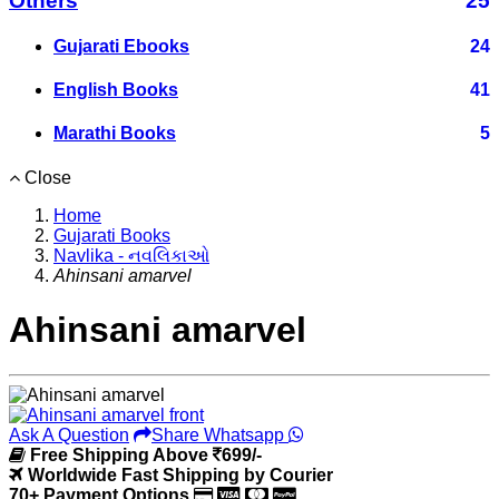
Others
25
Gujarati Ebooks
24
English Books
41
Marathi Books
5
Close
Home
Gujarati Books
Navlika - નવલિકાઓ
Ahinsani amarvel
Ahinsani amarvel
Ask A Question
Share Whatsapp
Free Shipping Above
699/-
Worldwide Fast Shipping by Courier
70+ Payment Options