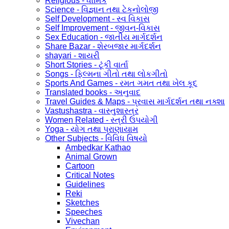
Religious - ધાર્મિક
Science - વિજ્ઞાન તથા ટેકનોલોજી
Self Development - સ્વ વિકાસ
Self Improvement - જીવન-વિકાસ
Sex Education - જાતીય માર્ગદર્શન
Share Bazar - શેરબજાર માર્ગદર્શન
shayari - શાયરી
Short Stories - ટૂંકી વાર્તા
Songs - ફિલ્મના ગીતો તથા લોકગીતો
Sports And Games - રમત ગમત તથા ખેલ કૂદ
Translated books - અનુવાદ
Travel Guides & Maps - પ્રવાસ માર્ગદર્શન તથા નક્શા
Vastushastra - વાસ્તુશાસ્ત્ર
Women Related - સ્ત્રી ઉપયોગી
Yoga - યોગ તથા પ્રાણાયામ
Other Subjects - વિવિધ વિષયો
Ambedkar Kathao
Animal Grown
Cartoon
Critical Notes
Guidelines
Reki
Sketches
Speeches
Vivechan