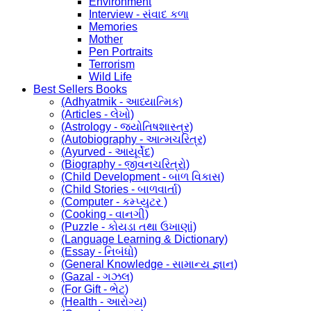
Environment
Interview - સંવાદ કળા
Memories
Mother
Pen Portraits
Terrorism
Wild Life
Best Sellers Books
(Adhyatmik - આધ્યાત્મિક)
(Articles - લેખો)
(Astrology - જ્યોતિષશાસ્ત્ર)
(Autobiography - આત્મચરિત્ર)
(Ayurved - આયૂર્વેદ)
(Biography - જીવનચરિત્રો)
(Child Development - બાળ વિકાસ)
(Child Stories - બાળવાર્તા)
(Computer - કમ્પ્યુટર )
(Cooking - વાનગી)
(Puzzle - કોયડા તથા ઉખાણાં)
(Language Learning & Dictionary)
(Essay - નિબંધો)
(General Knowledge - સામાન્ય જ્ઞાન)
(Gazal - ગઝલ)
(For Gift - ભેટ)
(Health - આરોગ્ય)