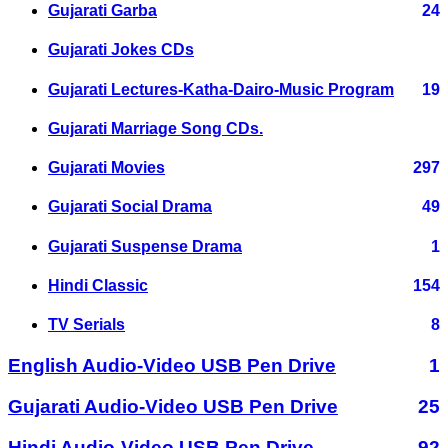
Gujarati Garba
24
Gujarati Jokes CDs
Gujarati Lectures-Katha-Dairo-Music Program
19
Gujarati Marriage Song CDs.
Gujarati Movies
297
Gujarati Social Drama
49
Gujarati Suspense Drama
1
Hindi Classic
154
TV Serials
8
English Audio-Video USB Pen Drive
1
Gujarati Audio-Video USB Pen Drive
25
Hindi Audio-Video USB Pen Drive
92