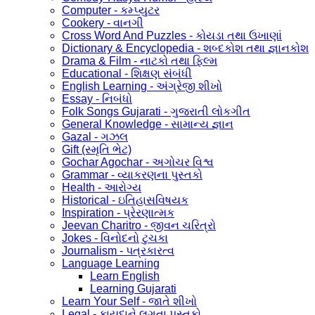
Computer - કમ્પ્યુટર
Cookery - વાનગી
Cross Word And Puzzles - કોયડા તથા ઉખાણાં
Dictionary & Encyclopedia - શબ્દકોશ તથા જ્ઞાનકોશ
Drama & Film - નાટકો તથા ફિલ્મ
Educational - શિક્ષણ સંબંધી
English Learning - અંગ્રેજી શીખો
Essay - નિબંધો
Folk Songs Gujarati - ગુજરાતી લોકગીત
General Knowledge - સામાન્ય જ્ઞાન
Gazal - ગઝલ
Gift (સ્મૃતિ ભેટ)
Gochar Agochar - અગોચર વિશ્વ
Grammar - વ્યાકરણના પુસ્તકો
Health - આરોગ્ય
Historical - ઇતિહાસવિષયક
Inspiration - પ્રેરણાત્મક
Jeevan Charitro - જીવન ચરિત્રો
Jokes - વિનોદનો ટુચકા
Journalism - પત્રકારત્વ
Language Learning
Learn English
Learning Gujarati
Learn Your Self - જાતે શીખો
Legal - કાયદાને લગતા પુસ્તકો