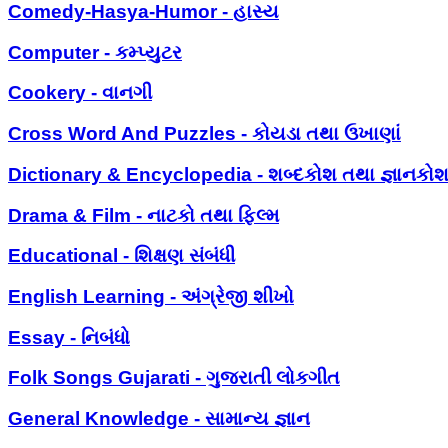
Comedy-Hasya-Humor - હાસ્ય
Computer - કમ્પ્યુટર
Cookery - વાનગી
Cross Word And Puzzles - કોયડા તથા ઉખાણાં
Dictionary & Encyclopedia - શબ્દકોશ તથા જ્ઞાનકો
Drama & Film - નાટકો તથા ફિલ્મ
Educational - શિક્ષણ સંબંધી
English Learning - અંગ્રેજી શીખો
Essay - નિબંધો
Folk Songs Gujarati - ગુજરાતી લોકગીત
General Knowledge - સામાન્ય જ્ઞાન