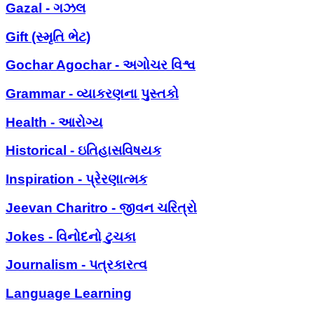
Gazal - ગઝલ
Gift (સ્મૃતિ ભેટ)
Gochar Agochar - અગોચર વિશ્વ
Grammar - વ્યાકરણના પુસ્તકો
Health - આરોગ્ય
Historical - ઇતિહાસવિષયક
Inspiration - પ્રેરણાત્મક
Jeevan Charitro - જીવન ચરિત્રો
Jokes - વિનોદનો ટુચકા
Journalism - પત્રકારત્વ
Language Learning