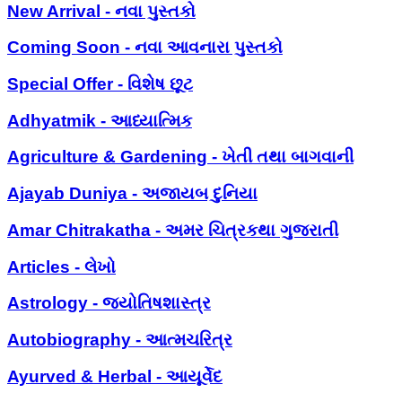
New Arrival - નવા પુસ્તકો
Coming Soon - નવા આવનારા પુસ્તકો
Special Offer - વિશેષ છૂટ
Adhyatmik - આધ્યાત્મિક
Agriculture & Gardening - ખેતી તથા બાગવાની
Ajayab Duniya - અજાયબ દુનિયા
Amar Chitrakatha - અમર ચિત્રકથા ગુજરાતી
Articles - લેખો
Astrology - જ્યોતિષશાસ્ત્ર
Autobiography - આત્મચરિત્ર
Ayurved & Herbal - આયૂર્વેદ