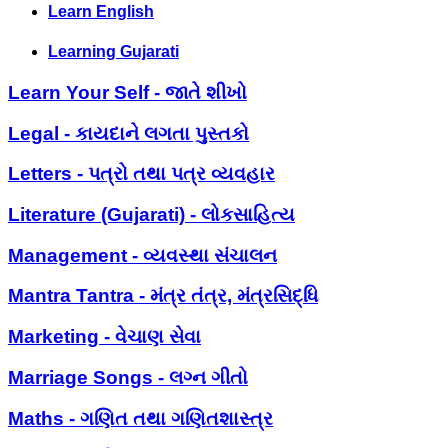
Learn English
Learning Gujarati
Learn Your Self - જાતે શીખો
Legal - કાયદાને લગતા પુસ્તકો
Letters - પત્રો તથા પત્ર વ્યવહાર
Literature (Gujarati) - લોકસાહિત્ય
Management - વ્યવસ્થા સંચાલન
Mantra Tantra - મંત્ર તંત્ર, મંત્રસિદ્ધિ
Marketing - વેચાણ સેવા
Marriage Songs - લગ્ન ગીતો
Maths - ગણિત તથા ગણિતશાસ્ત્ર