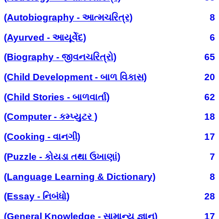
(Autobiography - આત્મચરિત્ર)
8
(Ayurved - આયૂર્વેદ)
6
(Biography - જીવનચરિત્રો)
65
(Child Development - બાળ વિકાસ)
20
(Child Stories - બાળવાર્તા)
62
(Computer - કમ્પ્યુટર )
18
(Cooking - વાનગી)
17
(Puzzle - કોયડા તથા ઉખાણાં)
7
(Language Learning & Dictionary)
8
(Essay - નિબંધો)
28
(General Knowledge - સામાન્ય જ્ઞાન)
17