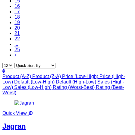
15
16
17
18
19
20
21
22
...
25
Product (A-Z)
Product (Z-A)
Price (Low-High)
Price (High-
Low)
Default (Low-High)
Default (High-Low)
Sales (High-
Low)
Sales (Low-High)
Rating (Worst-Best)
Rating (Best-
Worst)
Quick View
Jagran