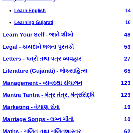
Learn English
14
Learning Gujarati
16
Learn Your Self - જાતે શીખો
48
Legal - કાયદાને લગતા પુસ્તકો
53
Letters - પત્રો તથા પત્ર વ્યવહાર
27
Literature (Gujarati) - લોકસાહિત્ય
65
Management - વ્યવસ્થા સંચાલન
123
Mantra Tantra - મંત્ર તંત્ર, મંત્રસિદ્ધિ
123
Marketing - વેચાણ સેવા
19
Marriage Songs - લગ્ન ગીતો
10
Maths - ગણિત તથા ગણિતશાસ્ત્ર
62