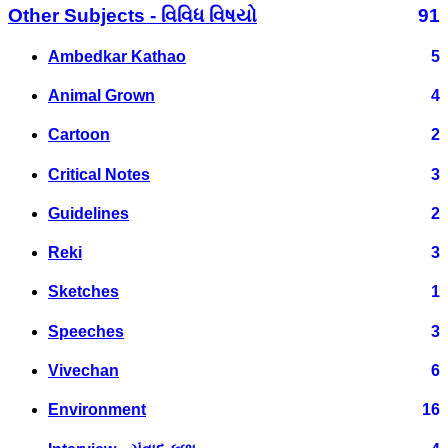
Other Subjects - વિવિધ વિષયો
91
Ambedkar Kathao
5
Animal Grown
4
Cartoon
2
Critical Notes
3
Guidelines
2
Reki
3
Sketches
1
Speeches
3
Vivechan
6
Environment
16