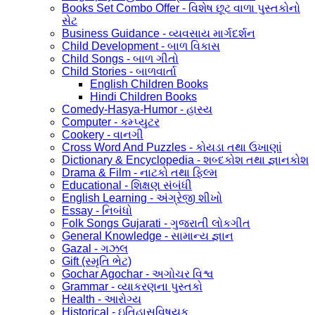
Books Set Combo Offer - વિશેષ છૂટ વાળા પુસ્તકોનો
સેટ
Business Guidance - વ્યવસાય માર્ગદર્શન
Child Development - બાળ વિકાસ
Child Songs - બાળ ગીતો
Child Stories - બાળવાર્તા
English Children Books
Hindi Children Books
Comedy-Hasya-Humor - હાસ્ય
Computer - કમ્પ્યુટર
Cookery - વાનગી
Cross Word And Puzzles - કોયડા તથા ઉખાણાં
Dictionary & Encyclopedia - શબ્દકોશ તથા જ્ઞાનકોશ
Drama & Film - નાટકો તથા ફિલ્મ
Educational - શિક્ષણ સંબંધી
English Learning - અંગ્રેજી શીખો
Essay - નિબંધો
Folk Songs Gujarati - ગુજરાતી લોકગીત
General Knowledge - સામાન્ય જ્ઞાન
Gazal - ગઝલ
Gift (સ્મૃતિ ભેટ)
Gochar Agochar - અગોચર વિશ્વ
Grammar - વ્યાકરણના પુસ્તકો
Health - આરોગ્ય
Historical - ઇતિહાસવિષયક