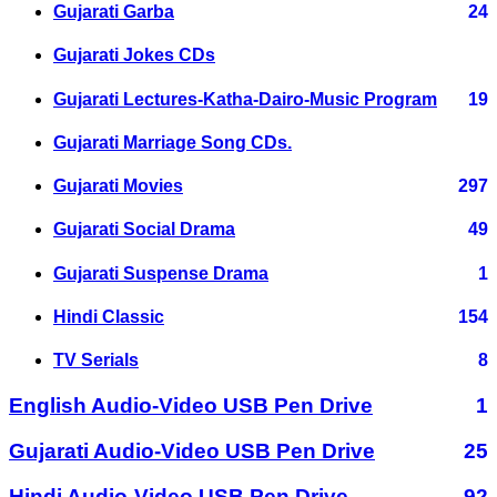
Gujarati Garba
24
Gujarati Jokes CDs
Gujarati Lectures-Katha-Dairo-Music Program
19
Gujarati Marriage Song CDs.
Gujarati Movies
297
Gujarati Social Drama
49
Gujarati Suspense Drama
1
Hindi Classic
154
TV Serials
8
English Audio-Video USB Pen Drive
1
Gujarati Audio-Video USB Pen Drive
25
Hindi Audio-Video USB Pen Drive
92