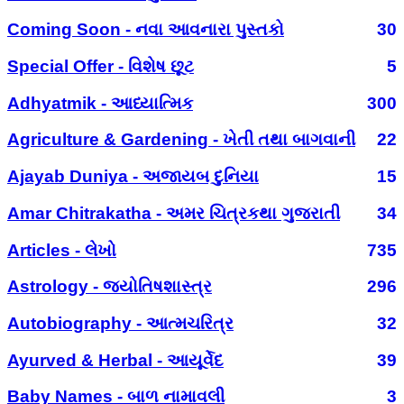
Coming Soon - નવા આવનારા પુસ્તકો
30
Special Offer - વિશેષ છૂટ
5
Adhyatmik - આધ્યાત્મિક
300
Agriculture & Gardening - ખેતી તથા બાગવાની
22
Ajayab Duniya - અજાયબ દુનિયા
15
Amar Chitrakatha - અમર ચિત્રકથા ગુજરાતી
34
Articles - લેખો
735
Astrology - જ્યોતિષશાસ્ત્ર
296
Autobiography - આત્મચરિત્ર
32
Ayurved & Herbal - આયૂર્વેદ
39
Baby Names - બાળ નામાવલી
3