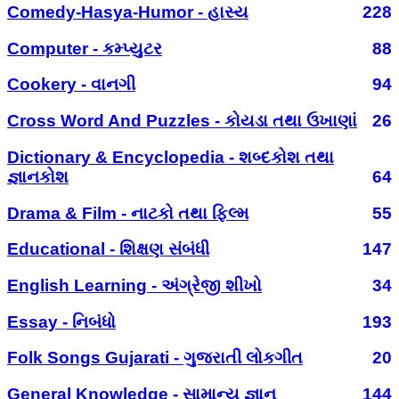
Comedy-Hasya-Humor - હાસ્ય
228
Computer - કમ્પ્યુટર
88
Cookery - વાનગી
94
Cross Word And Puzzles - કોયડા તથા ઉખાણાં
26
Dictionary & Encyclopedia - શબ્દકોશ તથા
જ્ઞાનકોશ
64
Drama & Film - નાટકો તથા ફિલ્મ
55
Educational - શિક્ષણ સંબંધી
147
English Learning - અંગ્રેજી શીખો
34
Essay - નિબંધો
193
Folk Songs Gujarati - ગુજરાતી લોકગીત
20
General Knowledge - સામાન્ય જ્ઞાન
144