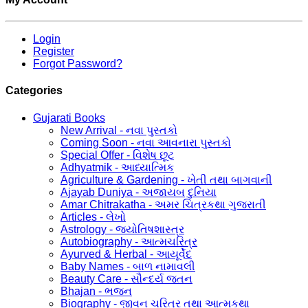
Login
Register
Forgot Password?
Categories
Gujarati Books
New Arrival - નવા પુસ્તકો
Coming Soon - નવા આવનારા પુસ્તકો
Special Offer - વિશેષ છૂટ
Adhyatmik - આધ્યાત્મિક
Agriculture & Gardening - ખેતી તથા બાગવાની
Ajayab Duniya - અજાયબ દુનિયા
Amar Chitrakatha - અમર ચિત્રકથા ગુજરાતી
Articles - લેખો
Astrology - જ્યોતિષશાસ્ત્ર
Autobiography - આત્મચરિત્ર
Ayurved & Herbal - આયૂર્વેદ
Baby Names - બાળ નામાવલી
Beauty Care - સૌન્દર્ય જતન
Bhajan - ભજન
Biography - જીવન ચરિત્ર તથા આત્મકથા