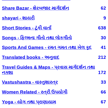
Share Bazar - શેરબજાર માર્ગદર્શન
62
shayari - શાયરી
9
Short Stories - ટૂંકી વાર્તા
638
Songs - ફિલ્મના ગીતો તથા લોકગીતો
30
Sports And Games - રમત ગમત તથા ખેલ કૂદ
41
Translated books - અનુવાદ
212
Travel Guides & Maps - પ્રવાસ માર્ગદર્શન તથા
નક્શા
172
Vastushastra - વાસ્તુશાસ્ત્ર
33
Women Related - સ્ત્રી ઉપયોગી
66
Yoga - યોગ તથા પ્રાણાયામ
67