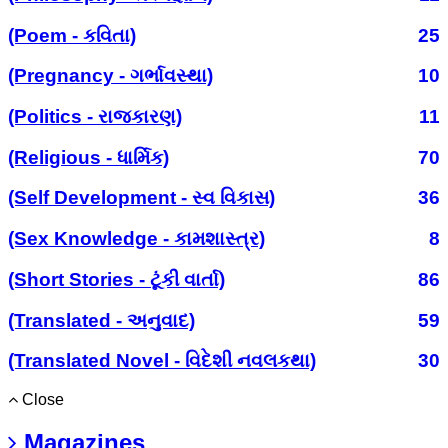
(Poem - કવિતા)
25
(Pregnancy - ગર્ભાવસ્થા)
10
(Politics - રાજકારણ)
11
(Religious - ધાર્મિક)
70
(Self Development - સ્વ વિકાસ)
36
(Sex Knowledge - કામશાસ્ત્ર)
8
(Short Stories - ટૂંકી વાર્તા)
86
(Translated - અનુવાદ)
59
(Translated Novel - વિદેશી નવલકથા)
30
Close
Magazines