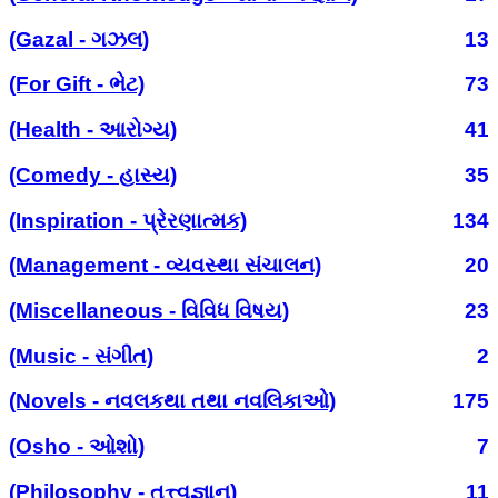
(Gazal - ગઝલ)
13
(For Gift - ભેટ)
73
(Health - આરોગ્ય)
41
(Comedy - હાસ્ય)
35
(Inspiration - પ્રેરણાત્મક)
134
(Management - વ્યવસ્થા સંચાલન)
20
(Miscellaneous - વિવિધ વિષય)
23
(Music - સંગીત)
2
(Novels - નવલકથા તથા નવલિકાઓ)
175
(Osho - ઓશો)
7
(Philosophy - તત્ત્વજ્ઞાન)
11