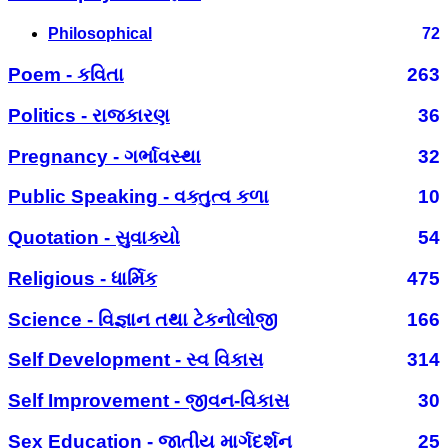
Philosophical
72
Poem - કવિતા
263
Politics - રાજકારણ
36
Pregnancy - ગર્ભાવસ્થા
32
Public Speaking - વક્તુત્વ કળા
10
Quotation - સુવાક્યો
54
Religious - ધાર્મિક
475
Science - વિજ્ઞાન તથા ટેકનોલોજી
166
Self Development - સ્વ વિકાસ
314
Self Improvement - જીવન-વિકાસ
30
Sex Education - જાતીય માર્ગદર્શન
25