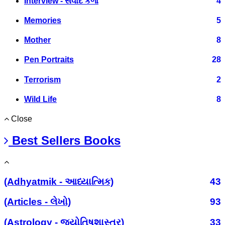
Interview - સંવાદ કળા
4
Memories
5
Mother
8
Pen Portraits
28
Terrorism
2
Wild Life
8
Close
Best Sellers Books
(Adhyatmik - આધ્યાત્મિક)
43
(Articles - લેખો)
93
(Astrology - જ્યોતિષશાસ્ત્ર)
33