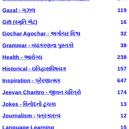
Gazal - ગઝલ
119
Gift (સ્મૃતિ ભેટ)
16
Gochar Agochar - અગોચર વિશ્વ
32
Grammar - વ્યાકરણના પુસ્તકો
38
Health - આરોગ્ય
238
Historical - ઇતિહાસવિષયક
157
Inspiration - પ્રેરણાત્મક
647
Jeevan Charitro - જીવન ચરિત્રો
174
Jokes - વિનોદનો ટુચકા
13
Journalism - પત્રકારત્વ
12
Language Learning
15