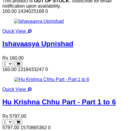
This product is
OUT OF STOCK
. Subscribe for email
notification upon availability.
100.00
1434025168
0
Quick View
Ishavaasya Upnishad
Rs 160.00
160.00
1318433247
0
Quick View
Hu Krishna Chhu Part - Part 1 to 6
Rs 5797.00
5797.00
1570865362
0