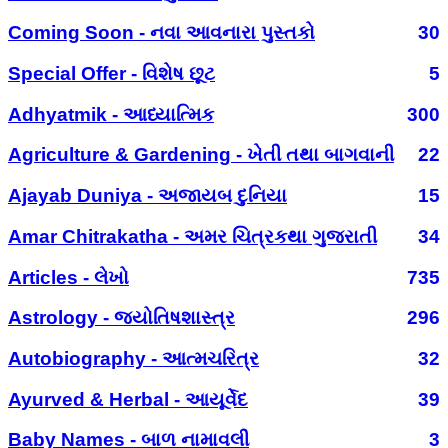
Coming Soon - નવા આવનારા પુસ્તકો
30
Special Offer - વિશેષ છૂટ
5
Adhyatmik - આધ્યાત્મિક
300
Agriculture & Gardening - ખેતી તથા બાગવાની
22
Ajayab Duniya - અજાયબ દુનિયા
15
Amar Chitrakatha - અમર ચિત્રકથા ગુજરાતી
34
Articles - લેખો
735
Astrology - જ્યોતિષશાસ્ત્ર
296
Autobiography - આત્મચરિત્ર
32
Ayurved & Herbal - આયૂર્વેદ
39
Baby Names - બાળ નામાવલી
3