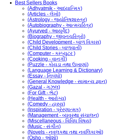
Best Sellers Books
(Adhyatmik - આધ્યાત્મિક)
(Articles - લેખો)
(Astrology - જ્યોતિષશાસ્ત્ર)
(Autobiography - આત્મચરિત્ર)
(Ayurved - આયૂર્વેદ)
(Biography - જીવનચરિત્રો)
(Child Development - બાળ વિકાસ)
(Child Stories - બાળવાર્તા)
(Computer - કમ્પ્યુટર )
(Cooking - વાનગી)
(Puzzle - કોયડા તથા ઉખાણાં)
(Language Learning & Dictionary)
(Essay - નિબંધો)
(General Knowledge - સામાન્ય જ્ઞાન)
(Gazal - ગઝલ)
(For Gift - ભેટ)
(Health - આરોગ્ય)
(Comedy - હાસ્ય)
(Inspiration - પ્રેરણાત્મક)
(Management - વ્યવસ્થા સંચાલન)
(Miscellaneous - વિવિધ વિષય)
(Music - સંગીત)
(Novels - નવલકથા તથા નવલિકાઓ)
(Osho - ઓશો)