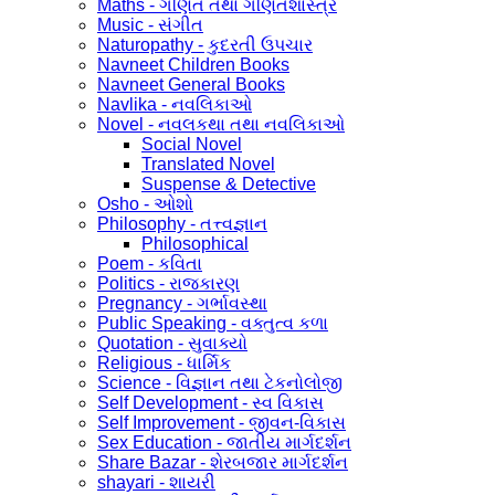
Maths - ગણિત તથા ગણિતશાસ્ત્ર
Music - સંગીત
Naturopathy - કુદરતી ઉપચાર
Navneet Children Books
Navneet General Books
Navlika - નવલિકાઓ
Novel - નવલકથા તથા નવલિકાઓ
Social Novel
Translated Novel
Suspense & Detective
Osho - ઓશો
Philosophy - તત્ત્વજ્ઞાન
Philosophical
Poem - કવિતા
Politics - રાજકારણ
Pregnancy - ગર્ભાવસ્થા
Public Speaking - વક્તુત્વ કળા
Quotation - સુવાક્યો
Religious - ધાર્મિક
Science - વિજ્ઞાન તથા ટેકનોલોજી
Self Development - સ્વ વિકાસ
Self Improvement - જીવન-વિકાસ
Sex Education - જાતીય માર્ગદર્શન
Share Bazar - શેરબજાર માર્ગદર્શન
shayari - શાયરી