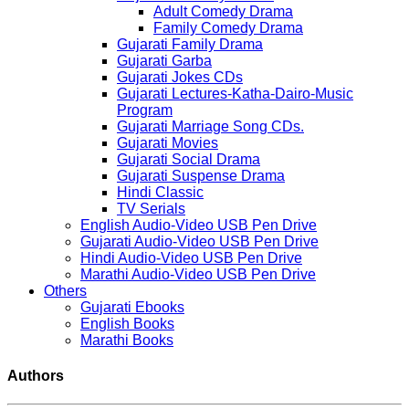
Adult Comedy Drama
Family Comedy Drama
Gujarati Family Drama
Gujarati Garba
Gujarati Jokes CDs
Gujarati Lectures-Katha-Dairo-Music
Program
Gujarati Marriage Song CDs.
Gujarati Movies
Gujarati Social Drama
Gujarati Suspense Drama
Hindi Classic
TV Serials
English Audio-Video USB Pen Drive
Gujarati Audio-Video USB Pen Drive
Hindi Audio-Video USB Pen Drive
Marathi Audio-Video USB Pen Drive
Others
Gujarati Ebooks
English Books
Marathi Books
Authors