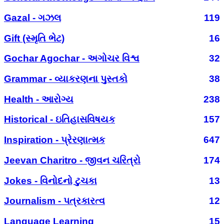
Gazal - ગઝલ
119
Gift (સ્મૃતિ ભેટ)
16
Gochar Agochar - અગોચર વિશ્વ
32
Grammar - વ્યાકરણના પુસ્તકો
38
Health - આરોગ્ય
238
Historical - ઇતિહાસવિષયક
157
Inspiration - પ્રેરણાત્મક
647
Jeevan Charitro - જીવન ચરિત્રો
174
Jokes - વિનોદનો ટુચકા
13
Journalism - પત્રકારત્વ
12
Language Learning
15