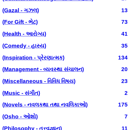
(Gazal - ગઝલ)
13
(For Gift - ભેટ)
73
(Health - આરોગ્ય)
41
(Comedy - હાસ્ય)
35
(Inspiration - પ્રેરણાત્મક)
134
(Management - વ્યવસ્થા સંચાલન)
20
(Miscellaneous - વિવિધ વિષય)
23
(Music - સંગીત)
2
(Novels - નવલકથા તથા નવલિકાઓ)
175
(Osho - ઓશો)
7
(Philosophy - તત્ત્વજ્ઞાન)
11