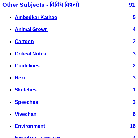
Other Subjects - વિવિધ વિષયો
91
Ambedkar Kathao
5
Animal Grown
4
Cartoon
2
Critical Notes
3
Guidelines
2
Reki
3
Sketches
1
Speeches
3
Vivechan
6
Environment
16