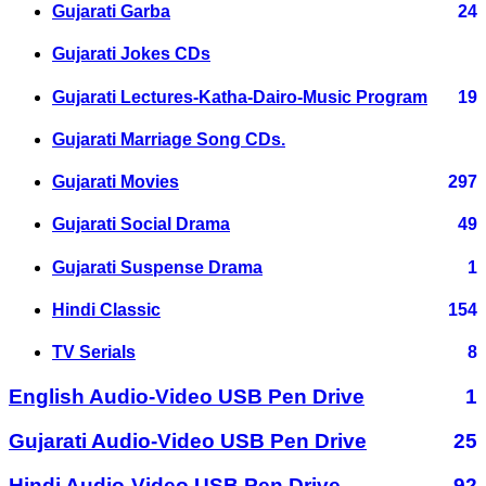
Gujarati Garba
24
Gujarati Jokes CDs
Gujarati Lectures-Katha-Dairo-Music Program
19
Gujarati Marriage Song CDs.
Gujarati Movies
297
Gujarati Social Drama
49
Gujarati Suspense Drama
1
Hindi Classic
154
TV Serials
8
English Audio-Video USB Pen Drive
1
Gujarati Audio-Video USB Pen Drive
25
Hindi Audio-Video USB Pen Drive
92