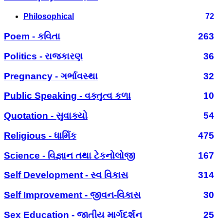
Philosophical
72
Poem - કવિતા
263
Politics - રાજકારણ
36
Pregnancy - ગર્ભાવસ્થા
32
Public Speaking - વક્તુત્વ કળા
10
Quotation - સુવાક્યો
54
Religious - ધાર્મિક
475
Science - વિજ્ઞાન તથા ટેકનોલોજી
167
Self Development - સ્વ વિકાસ
314
Self Improvement - જીવન-વિકાસ
30
Sex Education - જાતીય માર્ગદર્શન
25