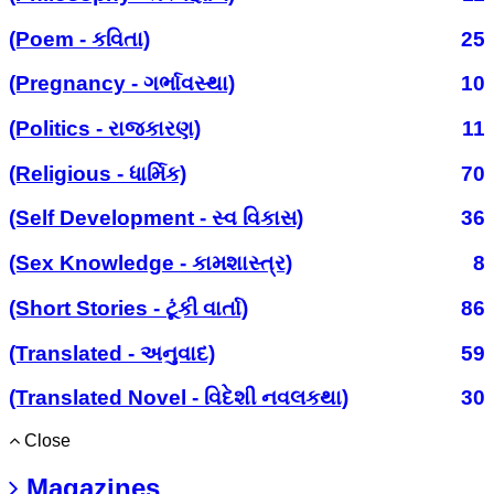
(Poem - કવિતા)
25
(Pregnancy - ગર્ભાવસ્થા)
10
(Politics - રાજકારણ)
11
(Religious - ધાર્મિક)
70
(Self Development - સ્વ વિકાસ)
36
(Sex Knowledge - કામશાસ્ત્ર)
8
(Short Stories - ટૂંકી વાર્તા)
86
(Translated - અનુવાદ)
59
(Translated Novel - વિદેશી નવલકથા)
30
Close
Magazines