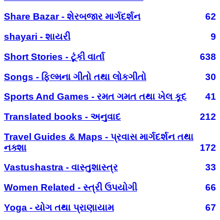
Share Bazar - શેરબજાર માર્ગદર્શન
62
shayari - શાયરી
9
Short Stories - ટૂંકી વાર્તા
638
Songs - ફિલ્મના ગીતો તથા લોકગીતો
30
Sports And Games - રમત ગમત તથા ખેલ કૂદ
41
Translated books - અનુવાદ
212
Travel Guides & Maps - પ્રવાસ માર્ગદર્શન તથા
નક્શા
172
Vastushastra - વાસ્તુશાસ્ત્ર
33
Women Related - સ્ત્રી ઉપયોગી
66
Yoga - યોગ તથા પ્રાણાયામ
67