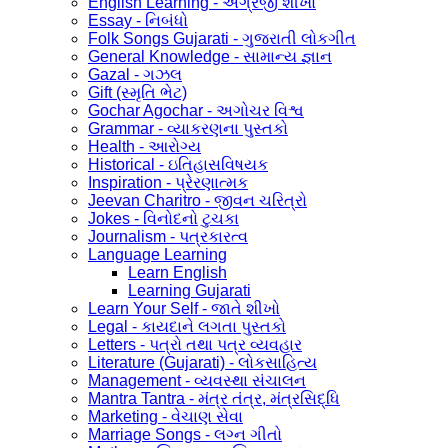
English Learning - અંગ્રેજી શીખો
Essay - નિબંધો
Folk Songs Gujarati - ગુજરાતી લોકગીત
General Knowledge - સામાન્ય જ્ઞાન
Gazal - ગઝલ
Gift (સ્મૃતિ ભેટ)
Gochar Agochar - અગોચર વિશ્વ
Grammar - વ્યાકરણના પુસ્તકો
Health - આરોગ્ય
Historical - ઇતિહાસવિષયક
Inspiration - પ્રેરણાત્મક
Jeevan Charitro - જીવન ચરિત્રો
Jokes - વિનોદનો ટુચકા
Journalism - પત્રકારત્વ
Language Learning
Learn English
Learning Gujarati
Learn Your Self - જાતે શીખો
Legal - કાયદાને લગતા પુસ્તકો
Letters - પત્રો તથા પત્ર વ્યવહાર
Literature (Gujarati) - લોકસાહિત્ય
Management - વ્યવસ્થા સંચાલન
Mantra Tantra - મંત્ર તંત્ર, મંત્રસિદ્ધિ
Marketing - વેચાણ સેવા
Marriage Songs - લગ્ન ગીતો