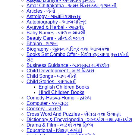
Ajayab Duniya - અજાયબ દુનિયા
Amar Chitrakatha - અમર ચિત્રકથા ગુજરાતી
Articles - લેખો
Astrology - જ્યોતિષશાસ્ત્ર
Autobiography - આત્મચરિત્ર
Ayurved & Herbal - આયૂર્વેદ
Baby Names - બાળ નામાવલી
Beauty Care - સૌન્દર્ય જતન
Bhajan - ભજન
Biography - જીવન ચરિત્ર તથા આત્મકથા
Books Set Combo Offer - વિશેષ છૂટ વાળા પુસ્તકોનો
સેટ
Business Guidance - વ્યવસાય માર્ગદર્શન
Child Development - બાળ વિકાસ
Child Songs - બાળ ગીતો
Child Stories - બાળવાર્તા
English Children Books
Hindi Children Books
Comedy-Hasya-Humor - હાસ્ય
Computer - કમ્પ્યુટર
Cookery - વાનગી
Cross Word And Puzzles - કોયડા તથા ઉખાણાં
Dictionary & Encyclopedia - શબ્દકોશ તથા જ્ઞાનકોશ
Drama & Film - નાટકો તથા ફિલ્મ
Educational - શિક્ષણ સંબંધી