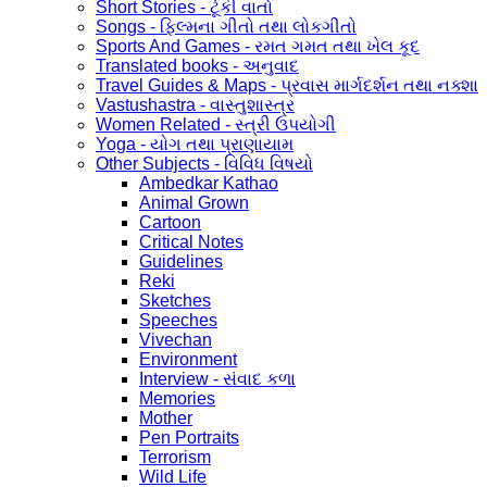
Short Stories - ટૂંકી વાર્તા
Songs - ફિલ્મના ગીતો તથા લોકગીતો
Sports And Games - રમત ગમત તથા ખેલ કૂદ
Translated books - અનુવાદ
Travel Guides & Maps - પ્રવાસ માર્ગદર્શન તથા નક્શા
Vastushastra - વાસ્તુશાસ્ત્ર
Women Related - સ્ત્રી ઉપયોગી
Yoga - યોગ તથા પ્રાણાયામ
Other Subjects - વિવિધ વિષયો
Ambedkar Kathao
Animal Grown
Cartoon
Critical Notes
Guidelines
Reki
Sketches
Speeches
Vivechan
Environment
Interview - સંવાદ કળા
Memories
Mother
Pen Portraits
Terrorism
Wild Life