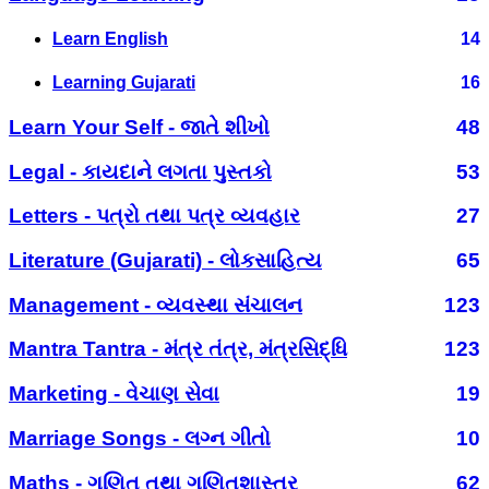
Learn English
14
Learning Gujarati
16
Learn Your Self - જાતે શીખો
48
Legal - કાયદાને લગતા પુસ્તકો
53
Letters - પત્રો તથા પત્ર વ્યવહાર
27
Literature (Gujarati) - લોકસાહિત્ય
65
Management - વ્યવસ્થા સંચાલન
123
Mantra Tantra - મંત્ર તંત્ર, મંત્રસિદ્ધિ
123
Marketing - વેચાણ સેવા
19
Marriage Songs - લગ્ન ગીતો
10
Maths - ગણિત તથા ગણિતશાસ્ત્ર
62