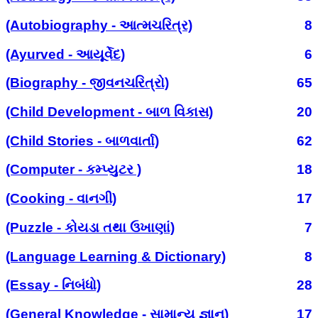
(Autobiography - આત્મચરિત્ર)
8
(Ayurved - આયૂર્વેદ)
6
(Biography - જીવનચરિત્રો)
65
(Child Development - બાળ વિકાસ)
20
(Child Stories - બાળવાર્તા)
62
(Computer - કમ્પ્યુટર )
18
(Cooking - વાનગી)
17
(Puzzle - કોયડા તથા ઉખાણાં)
7
(Language Learning & Dictionary)
8
(Essay - નિબંધો)
28
(General Knowledge - સામાન્ય જ્ઞાન)
17