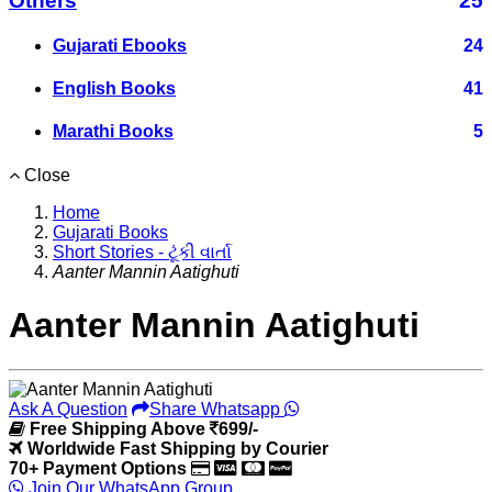
Others
25
Gujarati Ebooks
24
English Books
41
Marathi Books
5
Close
Home
Gujarati Books
Short Stories - ટૂંકી વાર્તા
Aanter Mannin Aatighuti
Aanter Mannin Aatighuti
Ask A Question
Share Whatsapp
Free Shipping Above
699/-
Worldwide Fast Shipping by Courier
70+ Payment Options
Join Our WhatsApp Group