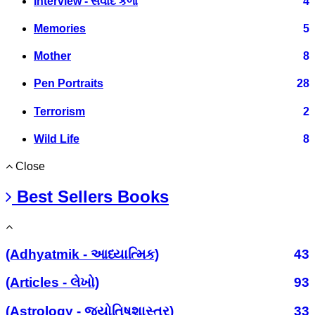
Interview - સંવાદ કળા
4
Memories
5
Mother
8
Pen Portraits
28
Terrorism
2
Wild Life
8
Close
Best Sellers Books
(Adhyatmik - આધ્યાત્મિક)
43
(Articles - લેખો)
93
(Astrology - જ્યોતિષશાસ્ત્ર)
33