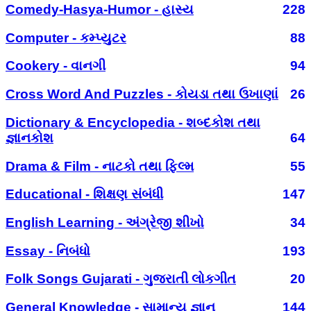
Comedy-Hasya-Humor - હાસ્ય
228
Computer - કમ્પ્યુટર
88
Cookery - વાનગી
94
Cross Word And Puzzles - કોયડા તથા ઉખાણાં
26
Dictionary & Encyclopedia - શબ્દકોશ તથા
જ્ઞાનકોશ
64
Drama & Film - નાટકો તથા ફિલ્મ
55
Educational - શિક્ષણ સંબંધી
147
English Learning - અંગ્રેજી શીખો
34
Essay - નિબંધો
193
Folk Songs Gujarati - ગુજરાતી લોકગીત
20
General Knowledge - સામાન્ય જ્ઞાન
144