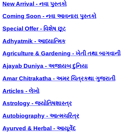
New Arrival - નવા પુસ્તકો
Coming Soon - નવા આવનારા પુસ્તકો
Special Offer - વિશેષ છૂટ
Adhyatmik - આધ્યાત્મિક
Agriculture & Gardening - ખેતી તથા બાગવાની
Ajayab Duniya - અજાયબ દુનિયા
Amar Chitrakatha - અમર ચિત્રકથા ગુજરાતી
Articles - લેખો
Astrology - જ્યોતિષશાસ્ત્ર
Autobiography - આત્મચરિત્ર
Ayurved & Herbal - આયૂર્વેદ