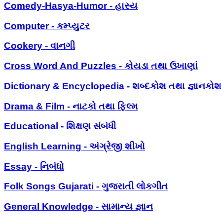
Comedy-Hasya-Humor - હાસ્ય
Computer - કમ્પ્યુટર
Cookery - વાનગી
Cross Word And Puzzles - કોયડા તથા ઉખાણાં
Dictionary & Encyclopedia - શબ્દકોશ તથા જ્ઞાનકો
Drama & Film - નાટકો તથા ફિલ્મ
Educational - શિક્ષણ સંબંધી
English Learning - અંગ્રેજી શીખો
Essay - નિબંધો
Folk Songs Gujarati - ગુજરાતી લોકગીત
General Knowledge - સામાન્ય જ્ઞાન