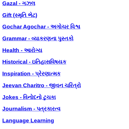
Gazal - ગઝલ
Gift (સ્મૃતિ ભેટ)
Gochar Agochar - અગોચર વિશ્વ
Grammar - વ્યાકરણના પુસ્તકો
Health - આરોગ્ય
Historical - ઇતિહાસવિષયક
Inspiration - પ્રેરણાત્મક
Jeevan Charitro - જીવન ચરિત્રો
Jokes - વિનોદનો ટુચકા
Journalism - પત્રકારત્વ
Language Learning