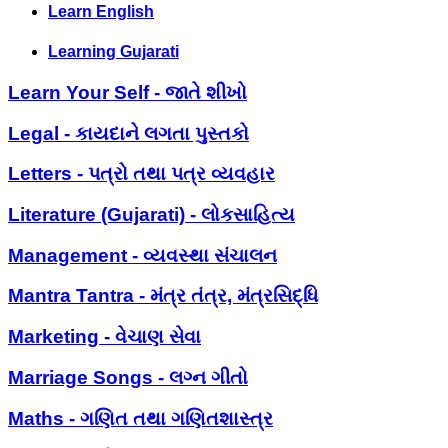
Learn English
Learning Gujarati
Learn Your Self - જાતે શીખો
Legal - કાયદાને લગતા પુસ્તકો
Letters - પત્રો તથા પત્ર વ્યવહાર
Literature (Gujarati) - લોકસાહિત્ય
Management - વ્યવસ્થા સંચાલન
Mantra Tantra - મંત્ર તંત્ર, મંત્રસિદ્ધિ
Marketing - વેચાણ સેવા
Marriage Songs - લગ્ન ગીતો
Maths - ગણિત તથા ગણિતશાસ્ત્ર