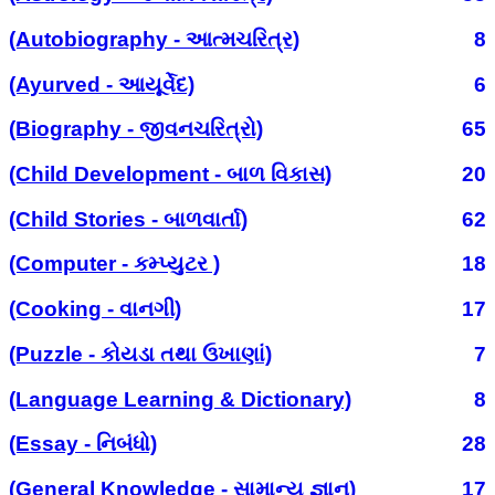
(Autobiography - આત્મચરિત્ર)
8
(Ayurved - આયૂર્વેદ)
6
(Biography - જીવનચરિત્રો)
65
(Child Development - બાળ વિકાસ)
20
(Child Stories - બાળવાર્તા)
62
(Computer - કમ્પ્યુટર )
18
(Cooking - વાનગી)
17
(Puzzle - કોયડા તથા ઉખાણાં)
7
(Language Learning & Dictionary)
8
(Essay - નિબંધો)
28
(General Knowledge - સામાન્ય જ્ઞાન)
17