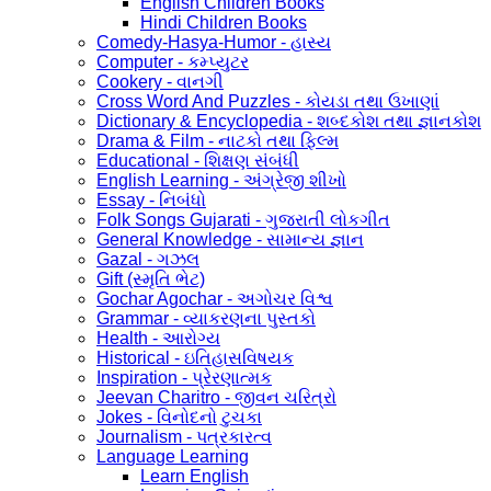
English Children Books
Hindi Children Books
Comedy-Hasya-Humor - હાસ્ય
Computer - કમ્પ્યુટર
Cookery - વાનગી
Cross Word And Puzzles - કોયડા તથા ઉખાણાં
Dictionary & Encyclopedia - શબ્દકોશ તથા જ્ઞાનકોશ
Drama & Film - નાટકો તથા ફિલ્મ
Educational - શિક્ષણ સંબંધી
English Learning - અંગ્રેજી શીખો
Essay - નિબંધો
Folk Songs Gujarati - ગુજરાતી લોકગીત
General Knowledge - સામાન્ય જ્ઞાન
Gazal - ગઝલ
Gift (સ્મૃતિ ભેટ)
Gochar Agochar - અગોચર વિશ્વ
Grammar - વ્યાકરણના પુસ્તકો
Health - આરોગ્ય
Historical - ઇતિહાસવિષયક
Inspiration - પ્રેરણાત્મક
Jeevan Charitro - જીવન ચરિત્રો
Jokes - વિનોદનો ટુચકા
Journalism - પત્રકારત્વ
Language Learning
Learn English