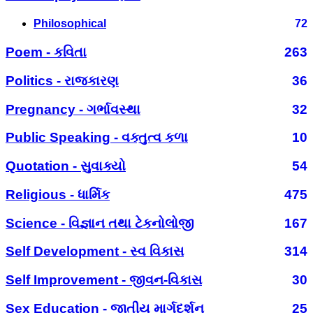
Philosophical
72
Poem - કવિતા
263
Politics - રાજકારણ
36
Pregnancy - ગર્ભાવસ્થા
32
Public Speaking - વક્તુત્વ કળા
10
Quotation - સુવાક્યો
54
Religious - ધાર્મિક
475
Science - વિજ્ઞાન તથા ટેકનોલોજી
167
Self Development - સ્વ વિકાસ
314
Self Improvement - જીવન-વિકાસ
30
Sex Education - જાતીય માર્ગદર્શન
25