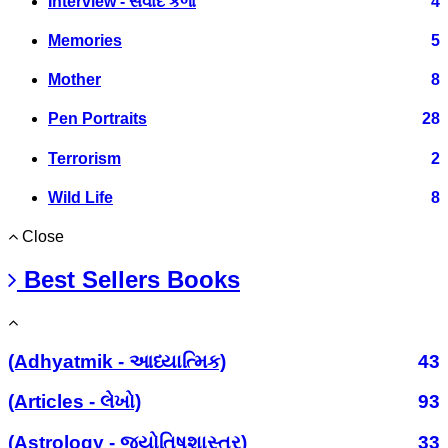
Interview - સંવાદ કળા
4
Memories
5
Mother
8
Pen Portraits
28
Terrorism
2
Wild Life
8
Close
Best Sellers Books
(Adhyatmik - આધ્યાત્મિક)
43
(Articles - લેખો)
93
(Astrology - જ્યોતિષશાસ્ત્ર)
33