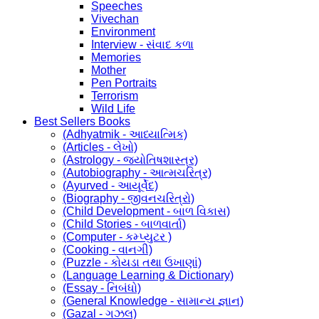
Speeches
Vivechan
Environment
Interview - સંવાદ કળા
Memories
Mother
Pen Portraits
Terrorism
Wild Life
Best Sellers Books
(Adhyatmik - આધ્યાત્મિક)
(Articles - લેખો)
(Astrology - જ્યોતિષશાસ્ત્ર)
(Autobiography - આત્મચરિત્ર)
(Ayurved - આયૂર્વેદ)
(Biography - જીવનચરિત્રો)
(Child Development - બાળ વિકાસ)
(Child Stories - બાળવાર્તા)
(Computer - કમ્પ્યુટર )
(Cooking - વાનગી)
(Puzzle - કોયડા તથા ઉખાણાં)
(Language Learning & Dictionary)
(Essay - નિબંધો)
(General Knowledge - સામાન્ય જ્ઞાન)
(Gazal - ગઝલ)