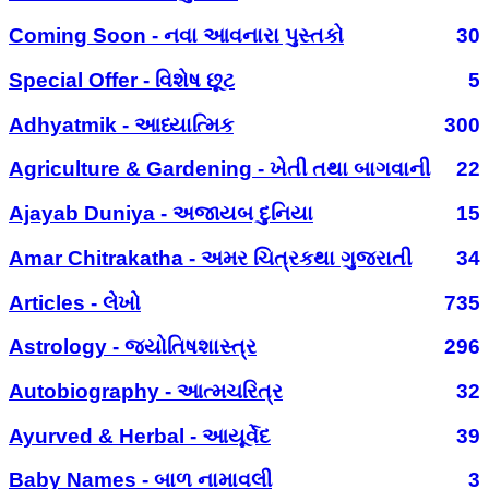
Coming Soon - નવા આવનારા પુસ્તકો
30
Special Offer - વિશેષ છૂટ
5
Adhyatmik - આધ્યાત્મિક
300
Agriculture & Gardening - ખેતી તથા બાગવાની
22
Ajayab Duniya - અજાયબ દુનિયા
15
Amar Chitrakatha - અમર ચિત્રકથા ગુજરાતી
34
Articles - લેખો
735
Astrology - જ્યોતિષશાસ્ત્ર
296
Autobiography - આત્મચરિત્ર
32
Ayurved & Herbal - આયૂર્વેદ
39
Baby Names - બાળ નામાવલી
3