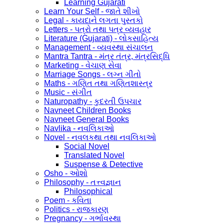
Learning Gujarati
Learn Your Self - જાતે શીખો
Legal - કાયદાને લગતા પુસ્તકો
Letters - પત્રો તથા પત્ર વ્યવહાર
Literature (Gujarati) - લોકસાહિત્ય
Management - વ્યવસ્થા સંચાલન
Mantra Tantra - મંત્ર તંત્ર, મંત્રસિદ્ધિ
Marketing - વેચાણ સેવા
Marriage Songs - લગ્ન ગીતો
Maths - ગણિત તથા ગણિતશાસ્ત્ર
Music - સંગીત
Naturopathy - કુદરતી ઉપચાર
Navneet Children Books
Navneet General Books
Navlika - નવલિકાઓ
Novel - નવલકથા તથા નવલિકાઓ
Social Novel
Translated Novel
Suspense & Detective
Osho - ઓશો
Philosophy - તત્ત્વજ્ઞાન
Philosophical
Poem - કવિતા
Politics - રાજકારણ
Pregnancy - ગર્ભાવસ્થા