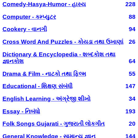
Comedy-Hasya-Humor - હાસ્ય
228
Computer - કમ્પ્યુટર
88
Cookery - વાનગી
94
Cross Word And Puzzles - કોયડા તથા ઉખાણાં
26
Dictionary & Encyclopedia - શબ્દકોશ તથા
જ્ઞાનકોશ
64
Drama & Film - નાટકો તથા ફિલ્મ
55
Educational - શિક્ષણ સંબંધી
147
English Learning - અંગ્રેજી શીખો
34
Essay - નિબંધો
193
Folk Songs Gujarati - ગુજરાતી લોકગીત
20
General Knowledge - સામાન્ય જ્ઞાન
144