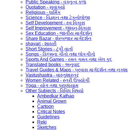
Public Speaking - વક્તુત્વ કળા
Quotation - સુવાક્યો
Religious - ધાર્મિક
Science - વિજ્ઞાન તથા ટેકનોલોજી
Self Development - સ્વ વિકાસ
Self Improvement - જીવન-વિકાસ
Sex Education - જાતીય માર્ગદર્શન
Share Bazar - શેરબજાર માર્ગદર્શન
shayari - શાયરી
Short Stories - ટૂંકી વાર્તા
Songs - ફિલ્મના ગીતો તથા લોકગીતો
Sports And Games - રમત ગમત તથા ખેલ કૂદ
Translated books - અનુવાદ
Travel Guides & Maps - પ્રવાસ માર્ગદર્શન તથા નક્શા
Vastushastra - વાસ્તુશાસ્ત્ર
Women Related - સ્ત્રી ઉપયોગી
Yoga - યોગ તથા પ્રાણાયામ
Other Subjects - વિવિધ વિષયો
Ambedkar Kathao
Animal Grown
Cartoon
Critical Notes
Guidelines
Reki
Sketches