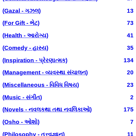
(Gazal - ગઝલ)
13
(For Gift - ભેટ)
73
(Health - આરોગ્ય)
41
(Comedy - હાસ્ય)
35
(Inspiration - પ્રેરણાત્મક)
134
(Management - વ્યવસ્થા સંચાલન)
20
(Miscellaneous - વિવિધ વિષય)
23
(Music - સંગીત)
2
(Novels - નવલકથા તથા નવલિકાઓ)
175
(Osho - ઓશો)
7
(Philosophy - તત્ત્વજ્ઞાન)
11