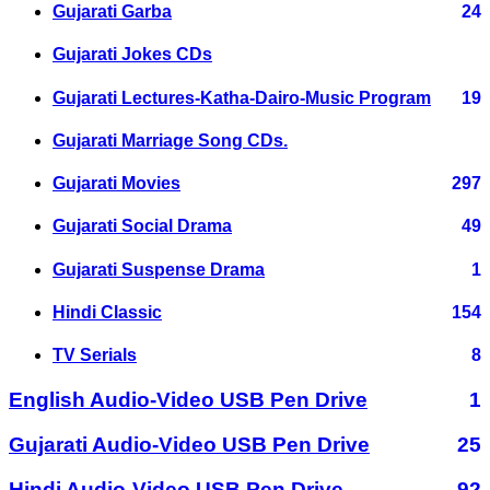
Gujarati Garba
24
Gujarati Jokes CDs
Gujarati Lectures-Katha-Dairo-Music Program
19
Gujarati Marriage Song CDs.
Gujarati Movies
297
Gujarati Social Drama
49
Gujarati Suspense Drama
1
Hindi Classic
154
TV Serials
8
English Audio-Video USB Pen Drive
1
Gujarati Audio-Video USB Pen Drive
25
Hindi Audio-Video USB Pen Drive
92