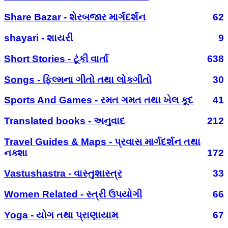
Share Bazar - શેરબજાર માર્ગદર્શન
62
shayari - શાયરી
9
Short Stories - ટૂંકી વાર્તા
638
Songs - ફિલ્મના ગીતો તથા લોકગીતો
30
Sports And Games - રમત ગમત તથા ખેલ કૂદ
41
Translated books - અનુવાદ
212
Travel Guides & Maps - પ્રવાસ માર્ગદર્શન તથા
નક્શા
172
Vastushastra - વાસ્તુશાસ્ત્ર
33
Women Related - સ્ત્રી ઉપયોગી
66
Yoga - યોગ તથા પ્રાણાયામ
67