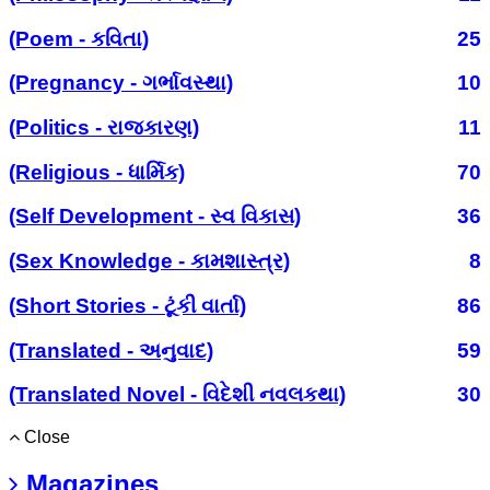
(Poem - કવિતા)
25
(Pregnancy - ગર્ભાવસ્થા)
10
(Politics - રાજકારણ)
11
(Religious - ધાર્મિક)
70
(Self Development - સ્વ વિકાસ)
36
(Sex Knowledge - કામશાસ્ત્ર)
8
(Short Stories - ટૂંકી વાર્તા)
86
(Translated - અનુવાદ)
59
(Translated Novel - વિદેશી નવલકથા)
30
Close
Magazines