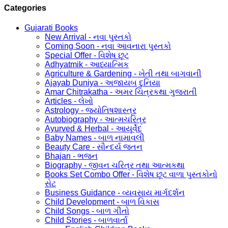
Categories
Gujarati Books
New Arrival - નવા પુસ્તકો
Coming Soon - નવા આવનારા પુસ્તકો
Special Offer - વિશેષ છૂટ
Adhyatmik - આધ્યાત્મિક
Agriculture & Gardening - ખેતી તથા બાગવાની
Ajayab Duniya - અજાયબ દુનિયા
Amar Chitrakatha - અમર ચિત્રકથા ગુજરાતી
Articles - લેખો
Astrology - જ્યોતિષશાસ્ત્ર
Autobiography - આત્મચરિત્ર
Ayurved & Herbal - આયૂર્વેદ
Baby Names - બાળ નામાવલી
Beauty Care - સૌન્દર્ય જતન
Bhajan - ભજન
Biography - જીવન ચરિત્ર તથા આત્મકથા
Books Set Combo Offer - વિશેષ છૂટ વાળા પુસ્તકોનો
સેટ
Business Guidance - વ્યવસાય માર્ગદર્શન
Child Development - બાળ વિકાસ
Child Songs - બાળ ગીતો
Child Stories - બાળવાર્તા