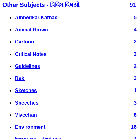
Other Subjects - વિવિધ વિષયો
91
Ambedkar Kathao
5
Animal Grown
4
Cartoon
2
Critical Notes
3
Guidelines
2
Reki
3
Sketches
1
Speeches
3
Vivechan
6
Environment
16