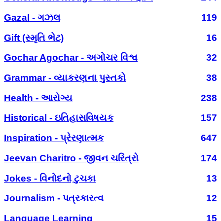
Gazal - ગઝલ
119
Gift (સ્મૃતિ ભેટ)
16
Gochar Agochar - અગોચર વિશ્વ
32
Grammar - વ્યાકરણના પુસ્તકો
38
Health - આરોગ્ય
238
Historical - ઇતિહાસવિષયક
157
Inspiration - પ્રેરણાત્મક
647
Jeevan Charitro - જીવન ચરિત્રો
174
Jokes - વિનોદનો ટુચકા
13
Journalism - પત્રકારત્વ
12
Language Learning
15