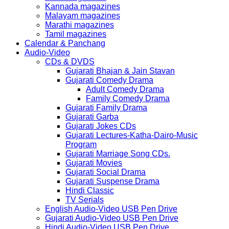
Kannada magazines
Malayam magazines
Marathi magazines
Tamil magazines
Calendar & Panchang
Audio-Video
CDs & DVDS
Gujarati Bhajan & Jain Stavan
Gujarati Comedy Drama
Adult Comedy Drama
Family Comedy Drama
Gujarati Family Drama
Gujarati Garba
Gujarati Jokes CDs
Gujarati Lectures-Katha-Dairo-Music
Program
Gujarati Marriage Song CDs.
Gujarati Movies
Gujarati Social Drama
Gujarati Suspense Drama
Hindi Classic
TV Serials
English Audio-Video USB Pen Drive
Gujarati Audio-Video USB Pen Drive
Hindi Audio-Video USB Pen Drive