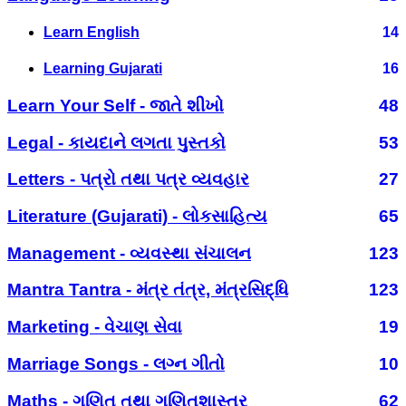
Learn English
14
Learning Gujarati
16
Learn Your Self - જાતે શીખો
48
Legal - કાયદાને લગતા પુસ્તકો
53
Letters - પત્રો તથા પત્ર વ્યવહાર
27
Literature (Gujarati) - લોકસાહિત્ય
65
Management - વ્યવસ્થા સંચાલન
123
Mantra Tantra - મંત્ર તંત્ર, મંત્રસિદ્ધિ
123
Marketing - વેચાણ સેવા
19
Marriage Songs - લગ્ન ગીતો
10
Maths - ગણિત તથા ગણિતશાસ્ત્ર
62