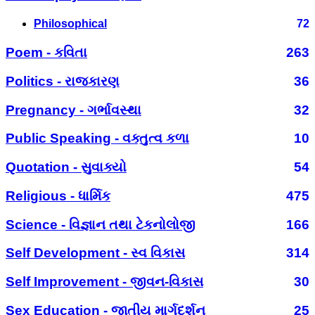
Philosophical
72
Poem - કવિતા
263
Politics - રાજકારણ
36
Pregnancy - ગર્ભાવસ્થા
32
Public Speaking - વક્તુત્વ કળા
10
Quotation - સુવાક્યો
54
Religious - ધાર્મિક
475
Science - વિજ્ઞાન તથા ટેકનોલોજી
166
Self Development - સ્વ વિકાસ
314
Self Improvement - જીવન-વિકાસ
30
Sex Education - જાતીય માર્ગદર્શન
25