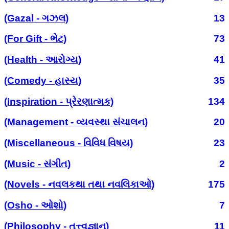
(Gazal - ગઝલ)
13
(For Gift - ભેટ)
73
(Health - આરોગ્ય)
41
(Comedy - હાસ્ય)
35
(Inspiration - પ્રેરણાત્મક)
134
(Management - વ્યવસ્થા સંચાલન)
20
(Miscellaneous - વિવિધ વિષય)
23
(Music - સંગીત)
2
(Novels - નવલકથા તથા નવલિકાઓ)
175
(Osho - ઓશો)
7
(Philosophy - તત્ત્વજ્ઞાન)
11