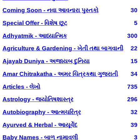
Coming Soon - નવા આવનારા પુસ્તકો
30
Special Offer - વિશેષ છૂટ
5
Adhyatmik - આધ્યાત્મિક
300
Agriculture & Gardening - ખેતી તથા બાગવાની
22
Ajayab Duniya - અજાયબ દુનિયા
15
Amar Chitrakatha - અમર ચિત્રકથા ગુજરાતી
34
Articles - લેખો
735
Astrology - જ્યોતિષશાસ્ત્ર
296
Autobiography - આત્મચરિત્ર
32
Ayurved & Herbal - આયૂર્વેદ
39
Baby Names - બાળ નામાવલી
3