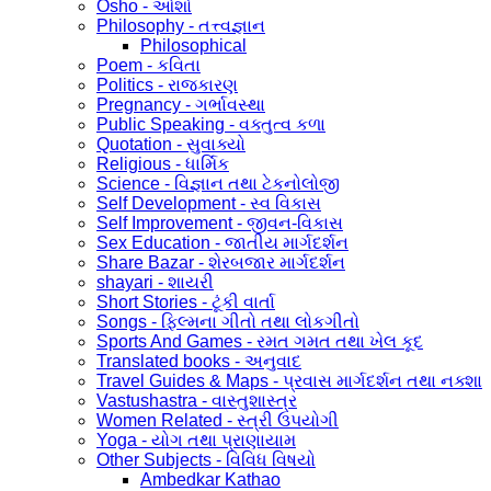
Osho - ઓશો
Philosophy - તત્ત્વજ્ઞાન
Philosophical
Poem - કવિતા
Politics - રાજકારણ
Pregnancy - ગર્ભાવસ્થા
Public Speaking - વક્તુત્વ કળા
Quotation - સુવાક્યો
Religious - ધાર્મિક
Science - વિજ્ઞાન તથા ટેકનોલોજી
Self Development - સ્વ વિકાસ
Self Improvement - જીવન-વિકાસ
Sex Education - જાતીય માર્ગદર્શન
Share Bazar - શેરબજાર માર્ગદર્શન
shayari - શાયરી
Short Stories - ટૂંકી વાર્તા
Songs - ફિલ્મના ગીતો તથા લોકગીતો
Sports And Games - રમત ગમત તથા ખેલ કૂદ
Translated books - અનુવાદ
Travel Guides & Maps - પ્રવાસ માર્ગદર્શન તથા નક્શા
Vastushastra - વાસ્તુશાસ્ત્ર
Women Related - સ્ત્રી ઉપયોગી
Yoga - યોગ તથા પ્રાણાયામ
Other Subjects - વિવિધ વિષયો
Ambedkar Kathao