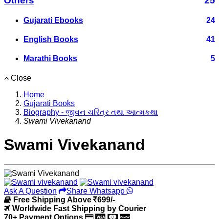
Others
25
Gujarati Ebooks
24
English Books
41
Marathi Books
5
Close
Home
Gujarati Books
Biography - જીવન ચરિત્ર તથા આત્મકથા
Swami Vivekanand
Swami Vivekanand
Ask A Question
Share Whatsapp
Free Shipping Above
699/-
Worldwide Fast Shipping by Courier
70+ Payment Options