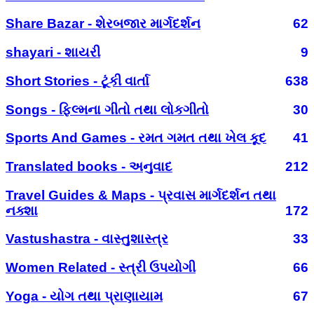
Share Bazar - શેરબજાર માર્ગદર્શન
62
shayari - શાયરી
9
Short Stories - ટૂંકી વાર્તા
638
Songs - ફિલ્મના ગીતો તથા લોકગીતો
30
Sports And Games - રમત ગમત તથા ખેલ કૂદ
41
Translated books - અનુવાદ
212
Travel Guides & Maps - પ્રવાસ માર્ગદર્શન તથા
નક્શા
172
Vastushastra - વાસ્તુશાસ્ત્ર
33
Women Related - સ્ત્રી ઉપયોગી
66
Yoga - યોગ તથા પ્રાણાયામ
67