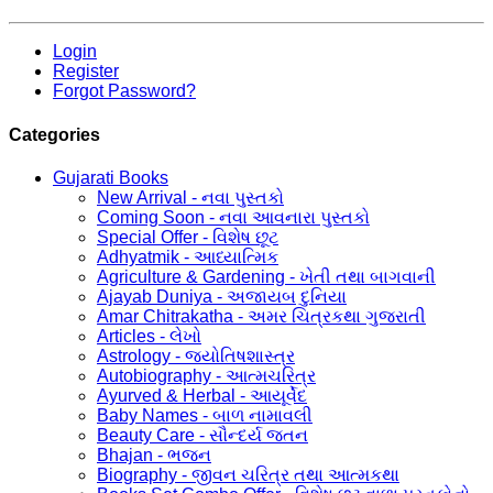
Login
Register
Forgot Password?
Categories
Gujarati Books
New Arrival - નવા પુસ્તકો
Coming Soon - નવા આવનારા પુસ્તકો
Special Offer - વિશેષ છૂટ
Adhyatmik - આધ્યાત્મિક
Agriculture & Gardening - ખેતી તથા બાગવાની
Ajayab Duniya - અજાયબ દુનિયા
Amar Chitrakatha - અમર ચિત્રકથા ગુજરાતી
Articles - લેખો
Astrology - જ્યોતિષશાસ્ત્ર
Autobiography - આત્મચરિત્ર
Ayurved & Herbal - આયૂર્વેદ
Baby Names - બાળ નામાવલી
Beauty Care - સૌન્દર્ય જતન
Bhajan - ભજન
Biography - જીવન ચરિત્ર તથા આત્મકથા