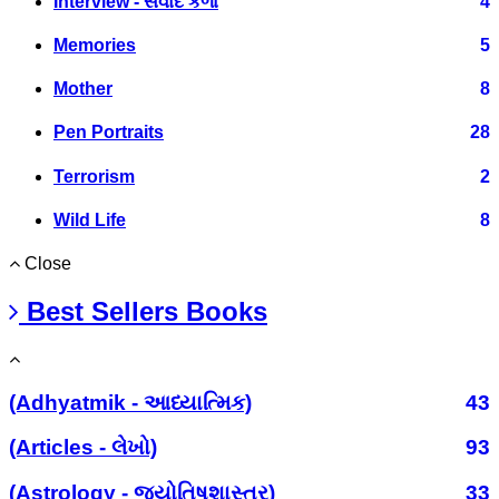
Interview - સંવાદ કળા
4
Memories
5
Mother
8
Pen Portraits
28
Terrorism
2
Wild Life
8
Close
Best Sellers Books
(Adhyatmik - આધ્યાત્મિક)
43
(Articles - લેખો)
93
(Astrology - જ્યોતિષશાસ્ત્ર)
33