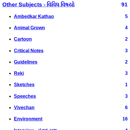
Other Subjects - વિવિધ વિષયો
91
Ambedkar Kathao
5
Animal Grown
4
Cartoon
2
Critical Notes
3
Guidelines
2
Reki
3
Sketches
1
Speeches
3
Vivechan
6
Environment
16