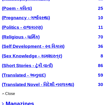
(Poem - કવિતા)
25
(Pregnancy - ગર્ભાવસ્થા)
10
(Politics - રાજકારણ)
11
(Religious - ધાર્મિક)
70
(Self Development - સ્વ વિકાસ)
36
(Sex Knowledge - કામશાસ્ત્ર)
8
(Short Stories - ટૂંકી વાર્તા)
86
(Translated - અનુવાદ)
59
(Translated Novel - વિદેશી નવલકથા)
30
Close
Magazines