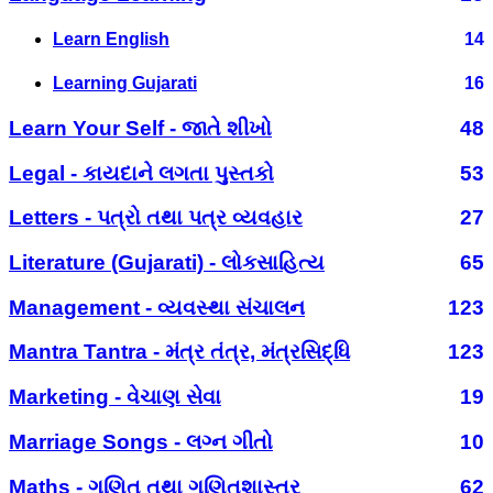
Learn English
14
Learning Gujarati
16
Learn Your Self - જાતે શીખો
48
Legal - કાયદાને લગતા પુસ્તકો
53
Letters - પત્રો તથા પત્ર વ્યવહાર
27
Literature (Gujarati) - લોકસાહિત્ય
65
Management - વ્યવસ્થા સંચાલન
123
Mantra Tantra - મંત્ર તંત્ર, મંત્રસિદ્ધિ
123
Marketing - વેચાણ સેવા
19
Marriage Songs - લગ્ન ગીતો
10
Maths - ગણિત તથા ગણિતશાસ્ત્ર
62