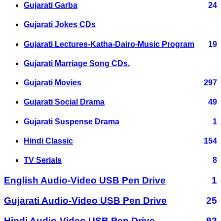
Gujarati Garba
24
Gujarati Jokes CDs
Gujarati Lectures-Katha-Dairo-Music Program
19
Gujarati Marriage Song CDs.
Gujarati Movies
297
Gujarati Social Drama
49
Gujarati Suspense Drama
1
Hindi Classic
154
TV Serials
8
English Audio-Video USB Pen Drive
1
Gujarati Audio-Video USB Pen Drive
25
Hindi Audio-Video USB Pen Drive
92