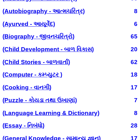
(Autobiography - આત્મચરિત્ર)
8
(Ayurved - આયૂર્વેદ)
6
(Biography - જીવનચરિત્રો)
65
(Child Development - બાળ વિકાસ)
20
(Child Stories - બાળવાર્તા)
62
(Computer - કમ્પ્યુટર )
18
(Cooking - વાનગી)
17
(Puzzle - કોયડા તથા ઉખાણાં)
7
(Language Learning & Dictionary)
8
(Essay - નિબંધો)
28
(General Knowledge - સામાન્ય જ્ઞાન)
17