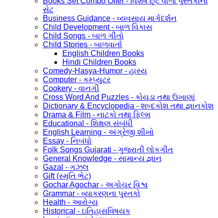
Books Set Combo Offer - વિશેષ છૂટ વાળા પુસ્તકોનો
સેટ
Business Guidance - વ્યવસાય માર્ગદર્શન
Child Development - બાળ વિકાસ
Child Songs - બાળ ગીતો
Child Stories - બાળવાર્તા
English Children Books
Hindi Children Books
Comedy-Hasya-Humor - હાસ્ય
Computer - કમ્પ્યુટર
Cookery - વાનગી
Cross Word And Puzzles - કોયડા તથા ઉખાણાં
Dictionary & Encyclopedia - શબ્દકોશ તથા જ્ઞાનકોશ
Drama & Film - નાટકો તથા ફિલ્મ
Educational - શિક્ષણ સંબંધી
English Learning - અંગ્રેજી શીખો
Essay - નિબંધો
Folk Songs Gujarati - ગુજરાતી લોકગીત
General Knowledge - સામાન્ય જ્ઞાન
Gazal - ગઝલ
Gift (સ્મૃતિ ભેટ)
Gochar Agochar - અગોચર વિશ્વ
Grammar - વ્યાકરણના પુસ્તકો
Health - આરોગ્ય
Historical - ઇતિહાસવિષયક