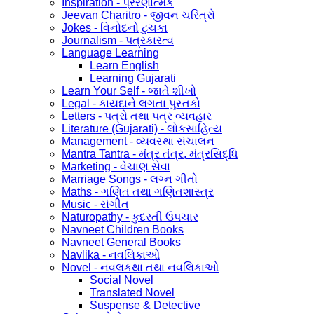
Inspiration - પ્રેરણાત્મક
Jeevan Charitro - જીવન ચરિત્રો
Jokes - વિનોદનો ટુચકા
Journalism - પત્રકારત્વ
Language Learning
Learn English
Learning Gujarati
Learn Your Self - જાતે શીખો
Legal - કાયદાને લગતા પુસ્તકો
Letters - પત્રો તથા પત્ર વ્યવહાર
Literature (Gujarati) - લોકસાહિત્ય
Management - વ્યવસ્થા સંચાલન
Mantra Tantra - મંત્ર તંત્ર, મંત્રસિદ્ધિ
Marketing - વેચાણ સેવા
Marriage Songs - લગ્ન ગીતો
Maths - ગણિત તથા ગણિતશાસ્ત્ર
Music - સંગીત
Naturopathy - કુદરતી ઉપચાર
Navneet Children Books
Navneet General Books
Navlika - નવલિકાઓ
Novel - નવલકથા તથા નવલિકાઓ
Social Novel
Translated Novel
Suspense & Detective