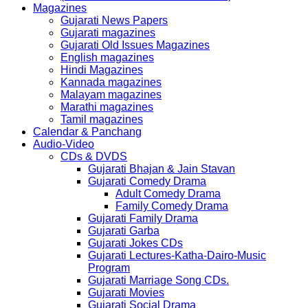
Magazines
Gujarati News Papers
Gujarati magazines
Gujarati Old Issues Magazines
English magazines
Hindi Magazines
Kannada magazines
Malayam magazines
Marathi magazines
Tamil magazines
Calendar & Panchang
Audio-Video
CDs & DVDS
Gujarati Bhajan & Jain Stavan
Gujarati Comedy Drama
Adult Comedy Drama
Family Comedy Drama
Gujarati Family Drama
Gujarati Garba
Gujarati Jokes CDs
Gujarati Lectures-Katha-Dairo-Music
Program
Gujarati Marriage Song CDs.
Gujarati Movies
Gujarati Social Drama