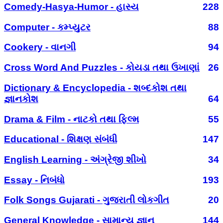
Comedy-Hasya-Humor - હાસ્ય
228
Computer - કમ્પ્યુટર
88
Cookery - વાનગી
94
Cross Word And Puzzles - કોયડા તથા ઉખાણાં
26
Dictionary & Encyclopedia - શબ્દકોશ તથા
જ્ઞાનકોશ
64
Drama & Film - નાટકો તથા ફિલ્મ
55
Educational - શિક્ષણ સંબંધી
147
English Learning - અંગ્રેજી શીખો
34
Essay - નિબંધો
193
Folk Songs Gujarati - ગુજરાતી લોકગીત
20
General Knowledge - સામાન્ય જ્ઞાન
144