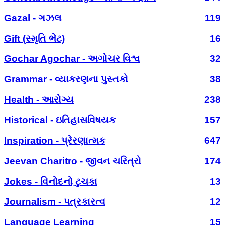
Gazal - ગઝલ
119
Gift (સ્મૃતિ ભેટ)
16
Gochar Agochar - અગોચર વિશ્વ
32
Grammar - વ્યાકરણના પુસ્તકો
38
Health - આરોગ્ય
238
Historical - ઇતિહાસવિષયક
157
Inspiration - પ્રેરણાત્મક
647
Jeevan Charitro - જીવન ચરિત્રો
174
Jokes - વિનોદનો ટુચકા
13
Journalism - પત્રકારત્વ
12
Language Learning
15