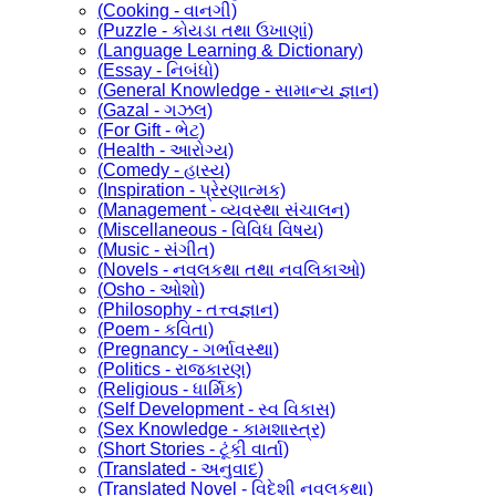
(Cooking - વાનગી)
(Puzzle - કોયડા તથા ઉખાણાં)
(Language Learning & Dictionary)
(Essay - નિબંધો)
(General Knowledge - સામાન્ય જ્ઞાન)
(Gazal - ગઝલ)
(For Gift - ભેટ)
(Health - આરોગ્ય)
(Comedy - હાસ્ય)
(Inspiration - પ્રેરણાત્મક)
(Management - વ્યવસ્થા સંચાલન)
(Miscellaneous - વિવિધ વિષય)
(Music - સંગીત)
(Novels - નવલકથા તથા નવલિકાઓ)
(Osho - ઓશો)
(Philosophy - તત્ત્વજ્ઞાન)
(Poem - કવિતા)
(Pregnancy - ગર્ભાવસ્થા)
(Politics - રાજકારણ)
(Religious - ધાર્મિક)
(Self Development - સ્વ વિકાસ)
(Sex Knowledge - કામશાસ્ત્ર)
(Short Stories - ટૂંકી વાર્તા)
(Translated - અનુવાદ)
(Translated Novel - વિદેશી નવલકથા)