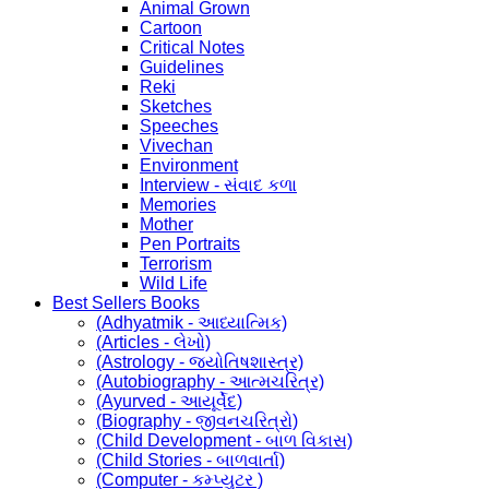
Animal Grown
Cartoon
Critical Notes
Guidelines
Reki
Sketches
Speeches
Vivechan
Environment
Interview - સંવાદ કળા
Memories
Mother
Pen Portraits
Terrorism
Wild Life
Best Sellers Books
(Adhyatmik - આધ્યાત્મિક)
(Articles - લેખો)
(Astrology - જ્યોતિષશાસ્ત્ર)
(Autobiography - આત્મચરિત્ર)
(Ayurved - આયૂર્વેદ)
(Biography - જીવનચરિત્રો)
(Child Development - બાળ વિકાસ)
(Child Stories - બાળવાર્તા)
(Computer - કમ્પ્યુટર )