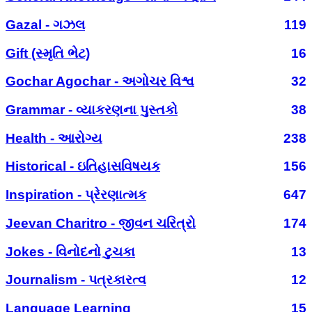
Gazal - ગઝલ
119
Gift (સ્મૃતિ ભેટ)
16
Gochar Agochar - અગોચર વિશ્વ
32
Grammar - વ્યાકરણના પુસ્તકો
38
Health - આરોગ્ય
238
Historical - ઇતિહાસવિષયક
156
Inspiration - પ્રેરણાત્મક
647
Jeevan Charitro - જીવન ચરિત્રો
174
Jokes - વિનોદનો ટુચકા
13
Journalism - પત્રકારત્વ
12
Language Learning
15