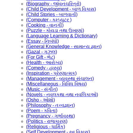
(Biography - જીવનચરિત્રો)
(Child Development - બાળ વિકાસ)
(Child Stories - બાળવાર્તા)
(Computer - કમ્પ્યુટર )
(Cooking - વાનગી)
(Puzzle - કોયડા તથા ઉખાણાં)
(Language Learning & Dictionary)
(Essay - નિબંધો)
(General Knowledge - સામાન્ય જ્ઞાન)
(Gazal - ગઝલ)
(For Gift - ભેટ)
(Health - આરોગ્ય)
(Comedy - હાસ્ય)
(Inspiration - પ્રેરણાત્મક)
(Management - વ્યવસ્થા સંચાલન)
(Miscellaneous - વિવિધ વિષય)
(Music - સંગીત)
(Novels - નવલકથા તથા નવલિકાઓ)
(Osho - ઓશો)
(Philosophy - તત્ત્વજ્ઞાન)
(Poem - કવિતા)
(Pregnancy - ગર્ભાવસ્થા)
(Politics - રાજકારણ)
(Religious - ધાર્મિક)
(Self Development - સ્વ વિકાસ)