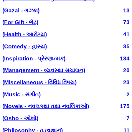
(Gazal - ગઝલ)
13
(For Gift - ભેટ)
73
(Health - આરોગ્ય)
41
(Comedy - હાસ્ય)
35
(Inspiration - પ્રેરણાત્મક)
134
(Management - વ્યવસ્થા સંચાલન)
20
(Miscellaneous - વિવિધ વિષય)
23
(Music - સંગીત)
2
(Novels - નવલકથા તથા નવલિકાઓ)
175
(Osho - ઓશો)
7
(Philosophy - તત્ત્વજ્ઞાન)
11