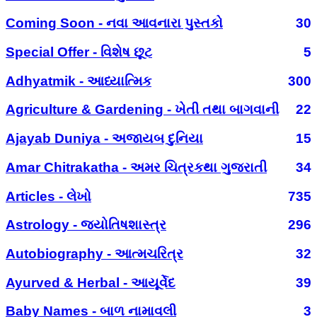
Coming Soon - નવા આવનારા પુસ્તકો
30
Special Offer - વિશેષ છૂટ
5
Adhyatmik - આધ્યાત્મિક
300
Agriculture & Gardening - ખેતી તથા બાગવાની
22
Ajayab Duniya - અજાયબ દુનિયા
15
Amar Chitrakatha - અમર ચિત્રકથા ગુજરાતી
34
Articles - લેખો
735
Astrology - જ્યોતિષશાસ્ત્ર
296
Autobiography - આત્મચરિત્ર
32
Ayurved & Herbal - આયૂર્વેદ
39
Baby Names - બાળ નામાવલી
3