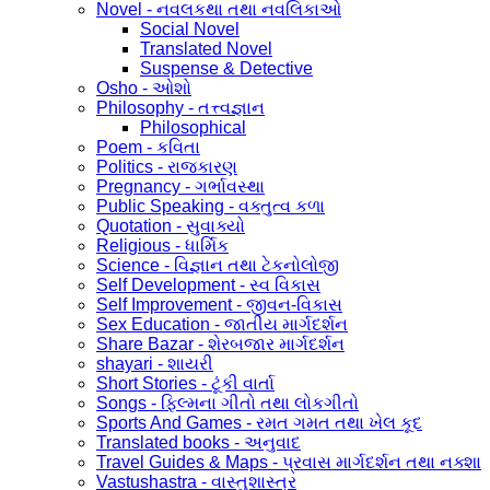
Novel - નવલકથા તથા નવલિકાઓ
Social Novel
Translated Novel
Suspense & Detective
Osho - ઓશો
Philosophy - તત્ત્વજ્ઞાન
Philosophical
Poem - કવિતા
Politics - રાજકારણ
Pregnancy - ગર્ભાવસ્થા
Public Speaking - વક્તુત્વ કળા
Quotation - સુવાક્યો
Religious - ધાર્મિક
Science - વિજ્ઞાન તથા ટેકનોલોજી
Self Development - સ્વ વિકાસ
Self Improvement - જીવન-વિકાસ
Sex Education - જાતીય માર્ગદર્શન
Share Bazar - શેરબજાર માર્ગદર્શન
shayari - શાયરી
Short Stories - ટૂંકી વાર્તા
Songs - ફિલ્મના ગીતો તથા લોકગીતો
Sports And Games - રમત ગમત તથા ખેલ કૂદ
Translated books - અનુવાદ
Travel Guides & Maps - પ્રવાસ માર્ગદર્શન તથા નક્શા
Vastushastra - વાસ્તુશાસ્ત્ર