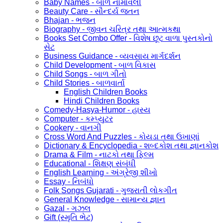
Baby Names - બાળ નામાવલી
Beauty Care - સૌન્દર્ય જતન
Bhajan - ભજન
Biography - જીવન ચરિત્ર તથા આત્મકથા
Books Set Combo Offer - વિશેષ છૂટ વાળા પુસ્તકોનો
સેટ
Business Guidance - વ્યવસાય માર્ગદર્શન
Child Development - બાળ વિકાસ
Child Songs - બાળ ગીતો
Child Stories - બાળવાર્તા
English Children Books
Hindi Children Books
Comedy-Hasya-Humor - હાસ્ય
Computer - કમ્પ્યુટર
Cookery - વાનગી
Cross Word And Puzzles - કોયડા તથા ઉખાણાં
Dictionary & Encyclopedia - શબ્દકોશ તથા જ્ઞાનકોશ
Drama & Film - નાટકો તથા ફિલ્મ
Educational - શિક્ષણ સંબંધી
English Learning - અંગ્રેજી શીખો
Essay - નિબંધો
Folk Songs Gujarati - ગુજરાતી લોકગીત
General Knowledge - સામાન્ય જ્ઞાન
Gazal - ગઝલ
Gift (સ્મૃતિ ભેટ)