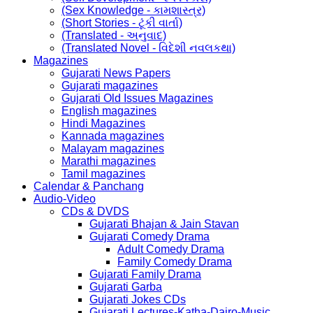
(Sex Knowledge - કામશાસ્ત્ર)
(Short Stories - ટૂંકી વાર્તા)
(Translated - અનુવાદ)
(Translated Novel - વિદેશી નવલકથા)
Magazines
Gujarati News Papers
Gujarati magazines
Gujarati Old Issues Magazines
English magazines
Hindi Magazines
Kannada magazines
Malayam magazines
Marathi magazines
Tamil magazines
Calendar & Panchang
Audio-Video
CDs & DVDS
Gujarati Bhajan & Jain Stavan
Gujarati Comedy Drama
Adult Comedy Drama
Family Comedy Drama
Gujarati Family Drama
Gujarati Garba
Gujarati Jokes CDs
Gujarati Lectures-Katha-Dairo-Music