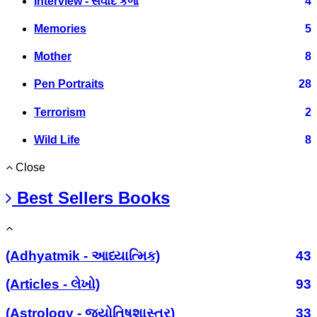
Interview - સંવાદ કળા
4
Memories
5
Mother
8
Pen Portraits
28
Terrorism
2
Wild Life
8
Close
Best Sellers Books
(Adhyatmik - આધ્યાત્મિક)
43
(Articles - લેખો)
93
(Astrology - જ્યોતિષશાસ્ત્ર)
33