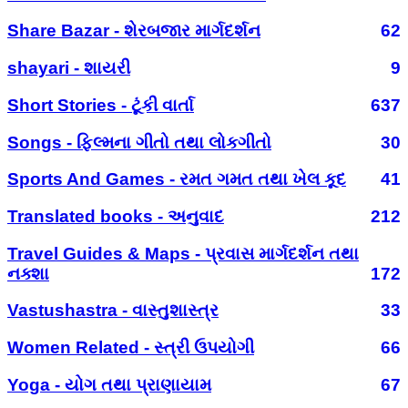
Share Bazar - શેરબજાર માર્ગદર્શન
62
shayari - શાયરી
9
Short Stories - ટૂંકી વાર્તા
637
Songs - ફિલ્મના ગીતો તથા લોકગીતો
30
Sports And Games - રમત ગમત તથા ખેલ કૂદ
41
Translated books - અનુવાદ
212
Travel Guides & Maps - પ્રવાસ માર્ગદર્શન તથા
નક્શા
172
Vastushastra - વાસ્તુશાસ્ત્ર
33
Women Related - સ્ત્રી ઉપયોગી
66
Yoga - યોગ તથા પ્રાણાયામ
67