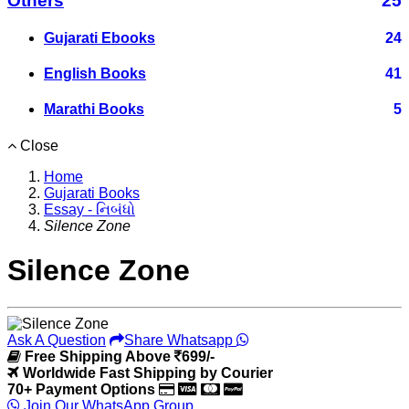
Others
25
Gujarati Ebooks
24
English Books
41
Marathi Books
5
Close
Home
Gujarati Books
Essay - નિબંધો
Silence Zone
Silence Zone
Ask A Question
Share Whatsapp
Free Shipping Above
699/-
Worldwide Fast Shipping by Courier
70+ Payment Options
Join Our WhatsApp Group