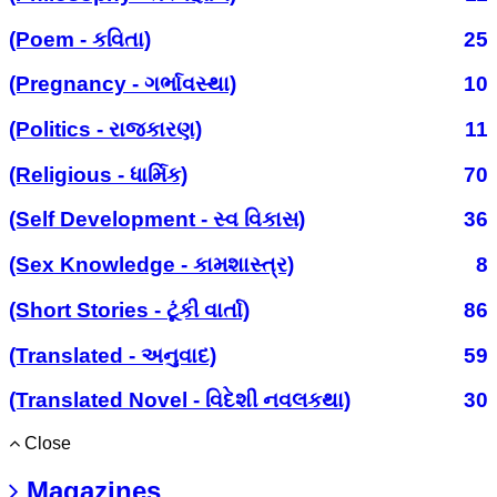
(Poem - કવિતા)
25
(Pregnancy - ગર્ભાવસ્થા)
10
(Politics - રાજકારણ)
11
(Religious - ધાર્મિક)
70
(Self Development - સ્વ વિકાસ)
36
(Sex Knowledge - કામશાસ્ત્ર)
8
(Short Stories - ટૂંકી વાર્તા)
86
(Translated - અનુવાદ)
59
(Translated Novel - વિદેશી નવલકથા)
30
Close
Magazines