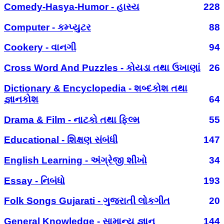
Comedy-Hasya-Humor - હાસ્ય
228
Computer - કમ્પ્યુટર
88
Cookery - વાનગી
94
Cross Word And Puzzles - કોયડા તથા ઉખાણાં
26
Dictionary & Encyclopedia - શબ્દકોશ તથા
જ્ઞાનકોશ
64
Drama & Film - નાટકો તથા ફિલ્મ
55
Educational - શિક્ષણ સંબંધી
147
English Learning - અંગ્રેજી શીખો
34
Essay - નિબંધો
193
Folk Songs Gujarati - ગુજરાતી લોકગીત
20
General Knowledge - સામાન્ય જ્ઞાન
144