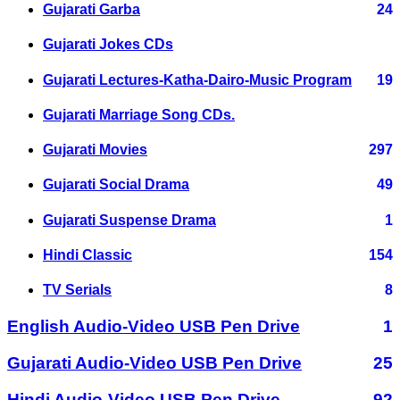
Gujarati Garba
24
Gujarati Jokes CDs
Gujarati Lectures-Katha-Dairo-Music Program
19
Gujarati Marriage Song CDs.
Gujarati Movies
297
Gujarati Social Drama
49
Gujarati Suspense Drama
1
Hindi Classic
154
TV Serials
8
English Audio-Video USB Pen Drive
1
Gujarati Audio-Video USB Pen Drive
25
Hindi Audio-Video USB Pen Drive
92