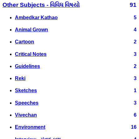
Other Subjects - વિવિધ વિષયો
91
Ambedkar Kathao
5
Animal Grown
4
Cartoon
2
Critical Notes
3
Guidelines
2
Reki
3
Sketches
1
Speeches
3
Vivechan
6
Environment
16