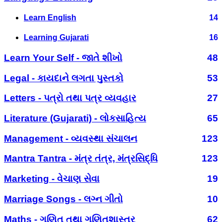
Learn English
14
Learning Gujarati
16
Learn Your Self - જાતે શીખો
48
Legal - કાયદાને લગતા પુસ્તકો
53
Letters - પત્રો તથા પત્ર વ્યવહાર
27
Literature (Gujarati) - લોકસાહિત્ય
65
Management - વ્યવસ્થા સંચાલન
123
Mantra Tantra - મંત્ર તંત્ર, મંત્રસિદ્ધિ
123
Marketing - વેચાણ સેવા
19
Marriage Songs - લગ્ન ગીતો
10
Maths - ગણિત તથા ગણિતશાસ્ત્ર
62