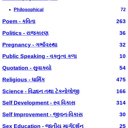
Philosophical
72
Poem - કવિતા
263
Politics - રાજકારણ
36
Pregnancy - ગર્ભાવસ્થા
32
Public Speaking - વક્તુત્વ કળા
10
Quotation - સુવાક્યો
54
Religious - ધાર્મિક
475
Science - વિજ્ઞાન તથા ટેકનોલોજી
166
Self Development - સ્વ વિકાસ
314
Self Improvement - જીવન-વિકાસ
30
Sex Education - જાતીય માર્ગદર્શન
25