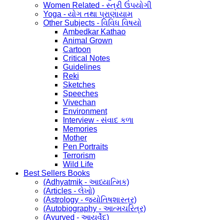
Women Related - સ્ત્રી ઉપયોગી
Yoga - યોગ તથા પ્રાણાયામ
Other Subjects - વિવિધ વિષયો
Ambedkar Kathao
Animal Grown
Cartoon
Critical Notes
Guidelines
Reki
Sketches
Speeches
Vivechan
Environment
Interview - સંવાદ કળા
Memories
Mother
Pen Portraits
Terrorism
Wild Life
Best Sellers Books
(Adhyatmik - આધ્યાત્મિક)
(Articles - લેખો)
(Astrology - જ્યોતિષશાસ્ત્ર)
(Autobiography - આત્મચરિત્ર)
(Ayurved - આયૂર્વેદ)