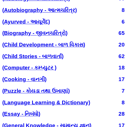
(Autobiography - આત્મચરિત્ર)
8
(Ayurved - આયૂર્વેદ)
6
(Biography - જીવનચરિત્રો)
65
(Child Development - બાળ વિકાસ)
20
(Child Stories - બાળવાર્તા)
62
(Computer - કમ્પ્યુટર )
18
(Cooking - વાનગી)
17
(Puzzle - કોયડા તથા ઉખાણાં)
7
(Language Learning & Dictionary)
8
(Essay - નિબંધો)
28
(General Knowledge - સામાન્ય જ્ઞાન)
17