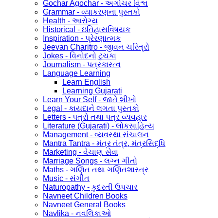
Gochar Agochar - અગોચર વિશ્વ
Grammar - વ્યાકરણના પુસ્તકો
Health - આરોગ્ય
Historical - ઇતિહાસવિષયક
Inspiration - પ્રેરણાત્મક
Jeevan Charitro - જીવન ચરિત્રો
Jokes - વિનોદનો ટુચકા
Journalism - પત્રકારત્વ
Language Learning
Learn English
Learning Gujarati
Learn Your Self - જાતે શીખો
Legal - કાયદાને લગતા પુસ્તકો
Letters - પત્રો તથા પત્ર વ્યવહાર
Literature (Gujarati) - લોકસાહિત્ય
Management - વ્યવસ્થા સંચાલન
Mantra Tantra - મંત્ર તંત્ર, મંત્રસિદ્ધિ
Marketing - વેચાણ સેવા
Marriage Songs - લગ્ન ગીતો
Maths - ગણિત તથા ગણિતશાસ્ત્ર
Music - સંગીત
Naturopathy - કુદરતી ઉપચાર
Navneet Children Books
Navneet General Books
Navlika - નવલિકાઓ