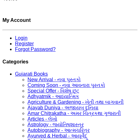
My Account
Login
Register
Forgot Password?
Categories
Gujarati Books
New Arrival - નવા પુસ્તકો
Coming Soon - નવા આવનારા પુસ્તકો
Special Offer - વિશેષ છૂટ
Adhyatmik - આધ્યાત્મિક
Agriculture & Gardening - ખેતી તથા બાગવાની
Ajayab Duniya - અજાયબ દુનિયા
Amar Chitrakatha - અમર ચિત્રકથા ગુજરાતી
Articles - લેખો
Astrology - જ્યોતિષશાસ્ત્ર
Autobiography - આત્મચરિત્ર
Ayurved & Herbal - આયૂર્વેદ