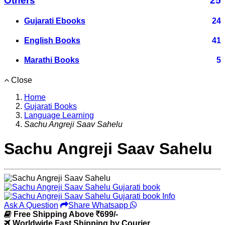
Others
25
Gujarati Ebooks
24
English Books
41
Marathi Books
5
Close
Home
Gujarati Books
Language Learning
Sachu Angreji Saav Sahelu
Sachu Angreji Saav Sahelu
Ask A Question
Share Whatsapp
Free Shipping Above
699/-
Worldwide Fast Shipping by Courier