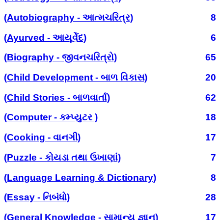
(Autobiography - આત્મચરિત્ર)
8
(Ayurved - આયૂર્વેદ)
6
(Biography - જીવનચરિત્રો)
65
(Child Development - બાળ વિકાસ)
20
(Child Stories - બાળવાર્તા)
62
(Computer - કમ્પ્યુટર )
18
(Cooking - વાનગી)
17
(Puzzle - કોયડા તથા ઉખાણાં)
7
(Language Learning & Dictionary)
8
(Essay - નિબંધો)
28
(General Knowledge - સામાન્ય જ્ઞાન)
17