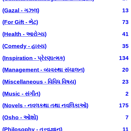
(Gazal - ગઝલ)
13
(For Gift - ભેટ)
73
(Health - આરોગ્ય)
41
(Comedy - હાસ્ય)
35
(Inspiration - પ્રેરણાત્મક)
134
(Management - વ્યવસ્થા સંચાલન)
20
(Miscellaneous - વિવિધ વિષય)
23
(Music - સંગીત)
2
(Novels - નવલકથા તથા નવલિકાઓ)
175
(Osho - ઓશો)
7
(Philosophy - તત્ત્વજ્ઞાન)
11