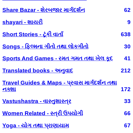
Share Bazar - શેરબજાર માર્ગદર્શન
62
shayari - શાયરી
9
Short Stories - ટૂંકી વાર્તા
638
Songs - ફિલ્મના ગીતો તથા લોકગીતો
30
Sports And Games - રમત ગમત તથા ખેલ કૂદ
41
Translated books - અનુવાદ
212
Travel Guides & Maps - પ્રવાસ માર્ગદર્શન તથા
નક્શા
172
Vastushastra - વાસ્તુશાસ્ત્ર
33
Women Related - સ્ત્રી ઉપયોગી
66
Yoga - યોગ તથા પ્રાણાયામ
67