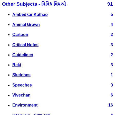
Other Subjects - વિવિધ વિષયો
91
Ambedkar Kathao
5
Animal Grown
4
Cartoon
2
Critical Notes
3
Guidelines
2
Reki
3
Sketches
1
Speeches
3
Vivechan
6
Environment
16