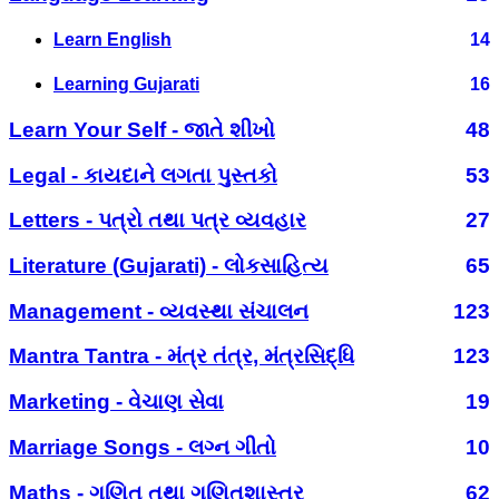
Learn English
14
Learning Gujarati
16
Learn Your Self - જાતે શીખો
48
Legal - કાયદાને લગતા પુસ્તકો
53
Letters - પત્રો તથા પત્ર વ્યવહાર
27
Literature (Gujarati) - લોકસાહિત્ય
65
Management - વ્યવસ્થા સંચાલન
123
Mantra Tantra - મંત્ર તંત્ર, મંત્રસિદ્ધિ
123
Marketing - વેચાણ સેવા
19
Marriage Songs - લગ્ન ગીતો
10
Maths - ગણિત તથા ગણિતશાસ્ત્ર
62