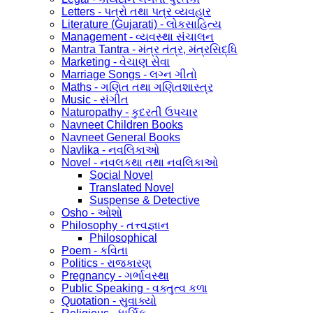
Letters - પત્રો તથા પત્ર વ્યવહાર
Literature (Gujarati) - લોકસાહિત્ય
Management - વ્યવસ્થા સંચાલન
Mantra Tantra - મંત્ર તંત્ર, મંત્રસિદ્ધિ
Marketing - વેચાણ સેવા
Marriage Songs - લગ્ન ગીતો
Maths - ગણિત તથા ગણિતશાસ્ત્ર
Music - સંગીત
Naturopathy - કુદરતી ઉપચાર
Navneet Children Books
Navneet General Books
Navlika - નવલિકાઓ
Novel - નવલકથા તથા નવલિકાઓ
Social Novel
Translated Novel
Suspense & Detective
Osho - ઓશો
Philosophy - તત્ત્વજ્ઞાન
Philosophical
Poem - કવિતા
Politics - રાજકારણ
Pregnancy - ગર્ભાવસ્થા
Public Speaking - વક્તુત્વ કળા
Quotation - સુવાક્યો