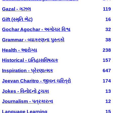
Gazal - ગઝલ
119
Gift (સ્મૃતિ ભેટ)
16
Gochar Agochar - અગોચર વિશ્વ
32
Grammar - વ્યાકરણના પુસ્તકો
38
Health - આરોગ્ય
238
Historical - ઇતિહાસવિષયક
157
Inspiration - પ્રેરણાત્મક
647
Jeevan Charitro - જીવન ચરિત્રો
174
Jokes - વિનોદનો ટુચકા
13
Journalism - પત્રકારત્વ
12
Language Learning
15