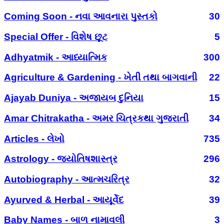
Coming Soon - નવા આવનારા પુસ્તકો
30
Special Offer - વિશેષ છૂટ
5
Adhyatmik - આધ્યાત્મિક
300
Agriculture & Gardening - ખેતી તથા બાગવાની
22
Ajayab Duniya - અજાયબ દુનિયા
15
Amar Chitrakatha - અમર ચિત્રકથા ગુજરાતી
34
Articles - લેખો
735
Astrology - જ્યોતિષશાસ્ત્ર
296
Autobiography - આત્મચરિત્ર
32
Ayurved & Herbal - આયૂર્વેદ
39
Baby Names - બાળ નામાવલી
3