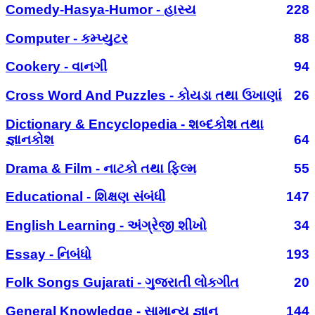
Comedy-Hasya-Humor - હાસ્ય
228
Computer - કમ્પ્યુટર
88
Cookery - વાનગી
94
Cross Word And Puzzles - કોયડા તથા ઉખાણાં
26
Dictionary & Encyclopedia - શબ્દકોશ તથા
જ્ઞાનકોશ
64
Drama & Film - નાટકો તથા ફિલ્મ
55
Educational - શિક્ષણ સંબંધી
147
English Learning - અંગ્રેજી શીખો
34
Essay - નિબંધો
193
Folk Songs Gujarati - ગુજરાતી લોકગીત
20
General Knowledge - સામાન્ય જ્ઞાન
144