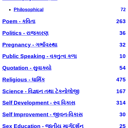
Philosophical
72
Poem - કવિતા
263
Politics - રાજકારણ
36
Pregnancy - ગર્ભાવસ્થા
32
Public Speaking - વક્તુત્વ કળા
10
Quotation - સુવાક્યો
54
Religious - ધાર્મિક
475
Science - વિજ્ઞાન તથા ટેકનોલોજી
167
Self Development - સ્વ વિકાસ
314
Self Improvement - જીવન-વિકાસ
30
Sex Education - જાતીય માર્ગદર્શન
25