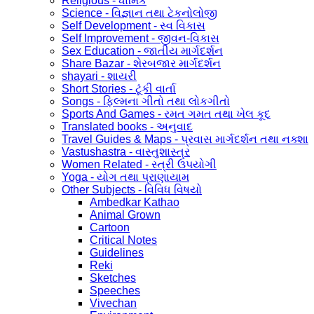
Religious - ધાર્મિક
Science - વિજ્ઞાન તથા ટેકનોલોજી
Self Development - સ્વ વિકાસ
Self Improvement - જીવન-વિકાસ
Sex Education - જાતીય માર્ગદર્શન
Share Bazar - શેરબજાર માર્ગદર્શન
shayari - શાયરી
Short Stories - ટૂંકી વાર્તા
Songs - ફિલ્મના ગીતો તથા લોકગીતો
Sports And Games - રમત ગમત તથા ખેલ કૂદ
Translated books - અનુવાદ
Travel Guides & Maps - પ્રવાસ માર્ગદર્શન તથા નક્શા
Vastushastra - વાસ્તુશાસ્ત્ર
Women Related - સ્ત્રી ઉપયોગી
Yoga - યોગ તથા પ્રાણાયામ
Other Subjects - વિવિધ વિષયો
Ambedkar Kathao
Animal Grown
Cartoon
Critical Notes
Guidelines
Reki
Sketches
Speeches
Vivechan