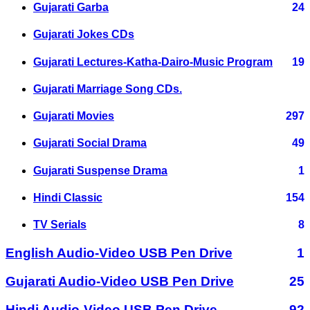
Gujarati Garba
24
Gujarati Jokes CDs
Gujarati Lectures-Katha-Dairo-Music Program
19
Gujarati Marriage Song CDs.
Gujarati Movies
297
Gujarati Social Drama
49
Gujarati Suspense Drama
1
Hindi Classic
154
TV Serials
8
English Audio-Video USB Pen Drive
1
Gujarati Audio-Video USB Pen Drive
25
Hindi Audio-Video USB Pen Drive
92