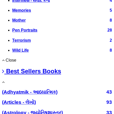
Interview - સંવાદ કળા
4
Memories
5
Mother
8
Pen Portraits
28
Terrorism
2
Wild Life
8
Close
Best Sellers Books
(Adhyatmik - આધ્યાત્મિક)
43
(Articles - લેખો)
93
(Astrology - જ્યોતિષશાસ્ત્ર)
33