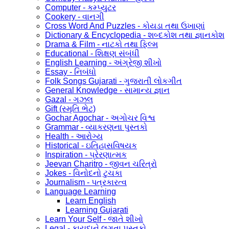
Computer - કમ્પ્યુટર
Cookery - વાનગી
Cross Word And Puzzles - કોયડા તથા ઉખાણાં
Dictionary & Encyclopedia - શબ્દકોશ તથા જ્ઞાનકોશ
Drama & Film - નાટકો તથા ફિલ્મ
Educational - શિક્ષણ સંબંધી
English Learning - અંગ્રેજી શીખો
Essay - નિબંધો
Folk Songs Gujarati - ગુજરાતી લોકગીત
General Knowledge - સામાન્ય જ્ઞાન
Gazal - ગઝલ
Gift (સ્મૃતિ ભેટ)
Gochar Agochar - અગોચર વિશ્વ
Grammar - વ્યાકરણના પુસ્તકો
Health - આરોગ્ય
Historical - ઇતિહાસવિષયક
Inspiration - પ્રેરણાત્મક
Jeevan Charitro - જીવન ચરિત્રો
Jokes - વિનોદનો ટુચકા
Journalism - પત્રકારત્વ
Language Learning
Learn English
Learning Gujarati
Learn Your Self - જાતે શીખો
Legal - કાયદાને લગતા પુસ્તકો