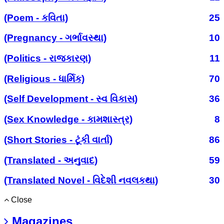
(Poem - કવિતા)
25
(Pregnancy - ગર્ભાવસ્થા)
10
(Politics - રાજકારણ)
11
(Religious - ધાર્મિક)
70
(Self Development - સ્વ વિકાસ)
36
(Sex Knowledge - કામશાસ્ત્ર)
8
(Short Stories - ટૂંકી વાર્તા)
86
(Translated - અનુવાદ)
59
(Translated Novel - વિદેશી નવલકથા)
30
Close
Magazines