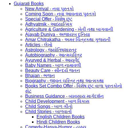
Gujarati Books
New Arrival - નવા પુસ્તકો
Coming Soon - નવા આવનારા પુસ્તકો
Special Offer - વિશેષ છૂટ
Adhyatmik - આધ્યાત્મિક
Agriculture & Gardening - ખેતી તથા બાગવાની
Ajayab Duniya - અજાયબ દુનિયા
Amar Chitrakatha - અમર ચિત્રકથા ગુજરાતી
Articles - લેખો
Astrology - જ્યોતિષશાસ્ત્ર
Autobiography - આત્મચરિત્ર
Ayurved & Herbal - આયૂર્વેદ
Baby Names - બાળ નામાવલી
Beauty Care - સૌન્દર્ય જતન
Bhajan - ભજન
Biography - જીવન ચરિત્ર તથા આત્મકથા
Books Set Combo Offer - વિશેષ છૂટ વાળા પુસ્તકોનો
સેટ
Business Guidance - વ્યવસાય માર્ગદર્શન
Child Development - બાળ વિકાસ
Child Songs - બાળ ગીતો
Child Stories - બાળવાર્તા
English Children Books
Hindi Children Books
Comedy-Hasya-Humor - હાસ્ય