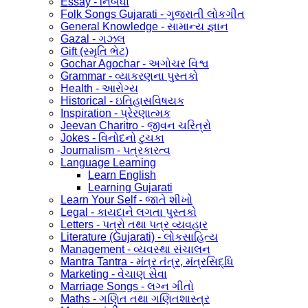
Essay - નિબંધો
Folk Songs Gujarati - ગુજરાતી લોકગીત
General Knowledge - સામાન્ય જ્ઞાન
Gazal - ગઝલ
Gift (સ્મૃતિ ભેટ)
Gochar Agochar - અગોચર વિશ્વ
Grammar - વ્યાકરણના પુસ્તકો
Health - આરોગ્ય
Historical - ઇતિહાસવિષયક
Inspiration - પ્રેરણાત્મક
Jeevan Charitro - જીવન ચરિત્રો
Jokes - વિનોદનો ટુચકા
Journalism - પત્રકારત્વ
Language Learning
Learn English
Learning Gujarati
Learn Your Self - જાતે શીખો
Legal - કાયદાને લગતા પુસ્તકો
Letters - પત્રો તથા પત્ર વ્યવહાર
Literature (Gujarati) - લોકસાહિત્ય
Management - વ્યવસ્થા સંચાલન
Mantra Tantra - મંત્ર તંત્ર, મંત્રસિદ્ધિ
Marketing - વેચાણ સેવા
Marriage Songs - લગ્ન ગીતો
Maths - ગણિત તથા ગણિતશાસ્ત્ર