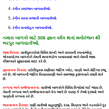
રંગીન રસરંજન બાળવાર્તાઓ.
રંગીન સરસ મજાની બાળવાર્તાઓ.
રંગીન મનમોહક બાળવાર્તાઓ.
તમારા બાળકો માટે 306 જ્ઞાન વર્ધક થતાં મનોરંજન થી
ભરપુર બાળવાર્તાઓ.
ભાષા વિકાસ:
વાર્તાપુસ્તકોમાં વિવિધ શબ્દો અને વાક્યની રચનાઓનું
એક્સપોઝર બાળકોને તેમની શબ્દભંડોળ બનાવવામાં અને તેમની ભાષા
કૌશલ્યને સુધારવામાં મદદ કરે છે.
જ્ઞાનાત્મક વિકાસ:
સ્ટોરીબુક્સ ઘણીવાર જટિલ પ્લોટ, પાત્રો અને સેટિંગ્સ રજૂ
કરે છે, જે બાળકની જટિલ વિચારસરણી અને સમજણ કુશળતાને વધારી શકે
છે.
કલ્પના અને સર્જનાત્મકતા:
વાર્તાઓ બાળકોને વિવિધ વિશ્વોમાં લઈ જાય છે,
તેમની કલ્પના અને સર્જનાત્મકતાને વેગ આપે છે કારણ કે તેઓ દ્રશ્યો અને
પાત્રોની કલ્પના કરે છે.
ભાવનાત્મક વિકાસ:
ઘણી વાર્તાઓ સહાનુભૂતિ, દયા, મિત્રતા અને પડકારોને દૂર