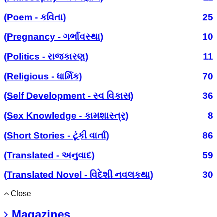
(Poem - કવિતા)
25
(Pregnancy - ગર્ભાવસ્થા)
10
(Politics - રાજકારણ)
11
(Religious - ધાર્મિક)
70
(Self Development - સ્વ વિકાસ)
36
(Sex Knowledge - કામશાસ્ત્ર)
8
(Short Stories - ટૂંકી વાર્તા)
86
(Translated - અનુવાદ)
59
(Translated Novel - વિદેશી નવલકથા)
30
Close
Magazines