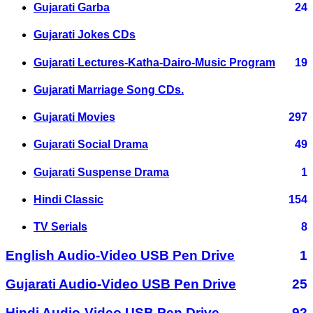
Gujarati Garba
24
Gujarati Jokes CDs
Gujarati Lectures-Katha-Dairo-Music Program
19
Gujarati Marriage Song CDs.
Gujarati Movies
297
Gujarati Social Drama
49
Gujarati Suspense Drama
1
Hindi Classic
154
TV Serials
8
English Audio-Video USB Pen Drive
1
Gujarati Audio-Video USB Pen Drive
25
Hindi Audio-Video USB Pen Drive
92