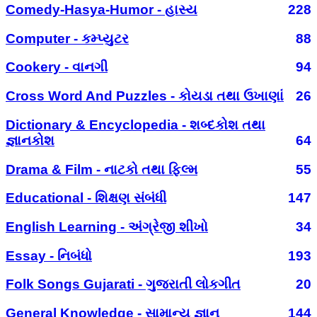
Comedy-Hasya-Humor - હાસ્ય
228
Computer - કમ્પ્યુટર
88
Cookery - વાનગી
94
Cross Word And Puzzles - કોયડા તથા ઉખાણાં
26
Dictionary & Encyclopedia - શબ્દકોશ તથા
જ્ઞાનકોશ
64
Drama & Film - નાટકો તથા ફિલ્મ
55
Educational - શિક્ષણ સંબંધી
147
English Learning - અંગ્રેજી શીખો
34
Essay - નિબંધો
193
Folk Songs Gujarati - ગુજરાતી લોકગીત
20
General Knowledge - સામાન્ય જ્ઞાન
144