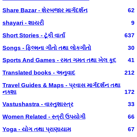
Share Bazar - શેરબજાર માર્ગદર્શન
62
shayari - શાયરી
9
Short Stories - ટૂંકી વાર્તા
637
Songs - ફિલ્મના ગીતો તથા લોકગીતો
30
Sports And Games - રમત ગમત તથા ખેલ કૂદ
41
Translated books - અનુવાદ
212
Travel Guides & Maps - પ્રવાસ માર્ગદર્શન તથા
નક્શા
172
Vastushastra - વાસ્તુશાસ્ત્ર
33
Women Related - સ્ત્રી ઉપયોગી
66
Yoga - યોગ તથા પ્રાણાયામ
67