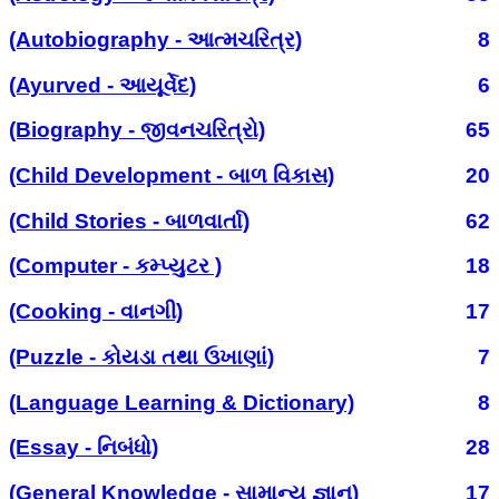
(Autobiography - આત્મચરિત્ર)
8
(Ayurved - આયૂર્વેદ)
6
(Biography - જીવનચરિત્રો)
65
(Child Development - બાળ વિકાસ)
20
(Child Stories - બાળવાર્તા)
62
(Computer - કમ્પ્યુટર )
18
(Cooking - વાનગી)
17
(Puzzle - કોયડા તથા ઉખાણાં)
7
(Language Learning & Dictionary)
8
(Essay - નિબંધો)
28
(General Knowledge - સામાન્ય જ્ઞાન)
17