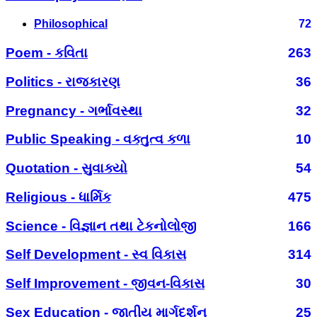
Philosophical
72
Poem - કવિતા
263
Politics - રાજકારણ
36
Pregnancy - ગર્ભાવસ્થા
32
Public Speaking - વક્તુત્વ કળા
10
Quotation - સુવાક્યો
54
Religious - ધાર્મિક
475
Science - વિજ્ઞાન તથા ટેકનોલોજી
166
Self Development - સ્વ વિકાસ
314
Self Improvement - જીવન-વિકાસ
30
Sex Education - જાતીય માર્ગદર્શન
25