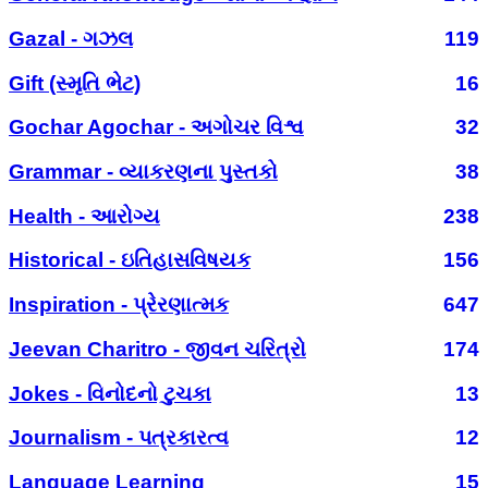
Gazal - ગઝલ
119
Gift (સ્મૃતિ ભેટ)
16
Gochar Agochar - અગોચર વિશ્વ
32
Grammar - વ્યાકરણના પુસ્તકો
38
Health - આરોગ્ય
238
Historical - ઇતિહાસવિષયક
156
Inspiration - પ્રેરણાત્મક
647
Jeevan Charitro - જીવન ચરિત્રો
174
Jokes - વિનોદનો ટુચકા
13
Journalism - પત્રકારત્વ
12
Language Learning
15