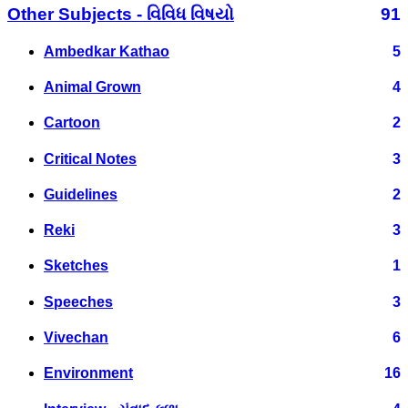
Other Subjects - વિવિધ વિષયો
91
Ambedkar Kathao
5
Animal Grown
4
Cartoon
2
Critical Notes
3
Guidelines
2
Reki
3
Sketches
1
Speeches
3
Vivechan
6
Environment
16