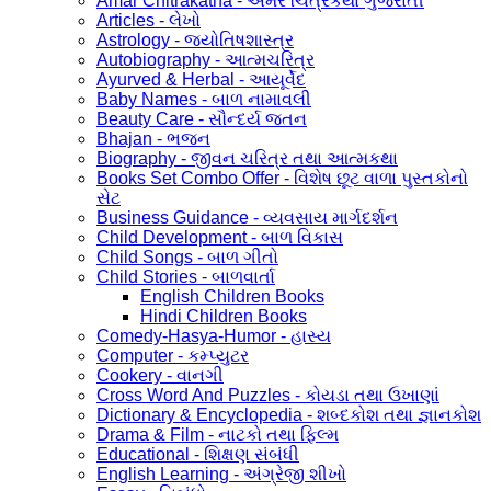
Amar Chitrakatha - અમર ચિત્રકથા ગુજરાતી
Articles - લેખો
Astrology - જ્યોતિષશાસ્ત્ર
Autobiography - આત્મચરિત્ર
Ayurved & Herbal - આયૂર્વેદ
Baby Names - બાળ નામાવલી
Beauty Care - સૌન્દર્ય જતન
Bhajan - ભજન
Biography - જીવન ચરિત્ર તથા આત્મકથા
Books Set Combo Offer - વિશેષ છૂટ વાળા પુસ્તકોનો
સેટ
Business Guidance - વ્યવસાય માર્ગદર્શન
Child Development - બાળ વિકાસ
Child Songs - બાળ ગીતો
Child Stories - બાળવાર્તા
English Children Books
Hindi Children Books
Comedy-Hasya-Humor - હાસ્ય
Computer - કમ્પ્યુટર
Cookery - વાનગી
Cross Word And Puzzles - કોયડા તથા ઉખાણાં
Dictionary & Encyclopedia - શબ્દકોશ તથા જ્ઞાનકોશ
Drama & Film - નાટકો તથા ફિલ્મ
Educational - શિક્ષણ સંબંધી
English Learning - અંગ્રેજી શીખો