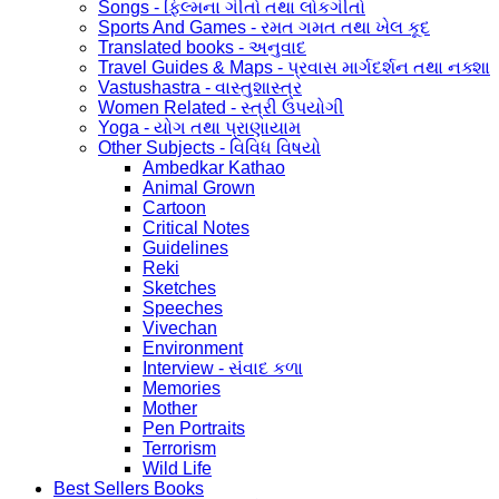
Songs - ફિલ્મના ગીતો તથા લોકગીતો
Sports And Games - રમત ગમત તથા ખેલ કૂદ
Translated books - અનુવાદ
Travel Guides & Maps - પ્રવાસ માર્ગદર્શન તથા નક્શા
Vastushastra - વાસ્તુશાસ્ત્ર
Women Related - સ્ત્રી ઉપયોગી
Yoga - યોગ તથા પ્રાણાયામ
Other Subjects - વિવિધ વિષયો
Ambedkar Kathao
Animal Grown
Cartoon
Critical Notes
Guidelines
Reki
Sketches
Speeches
Vivechan
Environment
Interview - સંવાદ કળા
Memories
Mother
Pen Portraits
Terrorism
Wild Life
Best Sellers Books