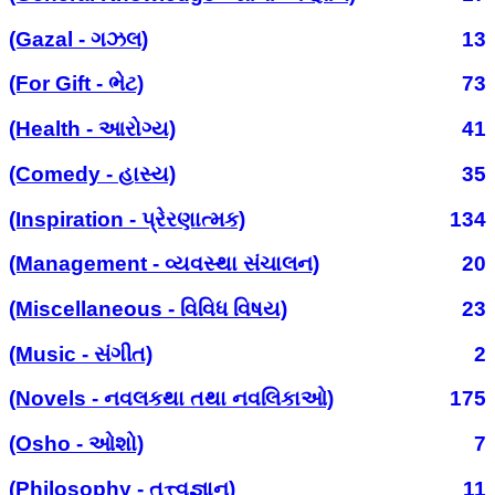
(Gazal - ગઝલ)
13
(For Gift - ભેટ)
73
(Health - આરોગ્ય)
41
(Comedy - હાસ્ય)
35
(Inspiration - પ્રેરણાત્મક)
134
(Management - વ્યવસ્થા સંચાલન)
20
(Miscellaneous - વિવિધ વિષય)
23
(Music - સંગીત)
2
(Novels - નવલકથા તથા નવલિકાઓ)
175
(Osho - ઓશો)
7
(Philosophy - તત્ત્વજ્ઞાન)
11