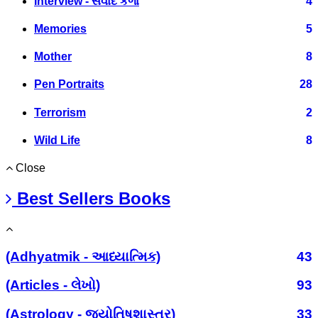
Interview - સંવાદ કળા
4
Memories
5
Mother
8
Pen Portraits
28
Terrorism
2
Wild Life
8
Close
Best Sellers Books
(Adhyatmik - આધ્યાત્મિક)
43
(Articles - લેખો)
93
(Astrology - જ્યોતિષશાસ્ત્ર)
33