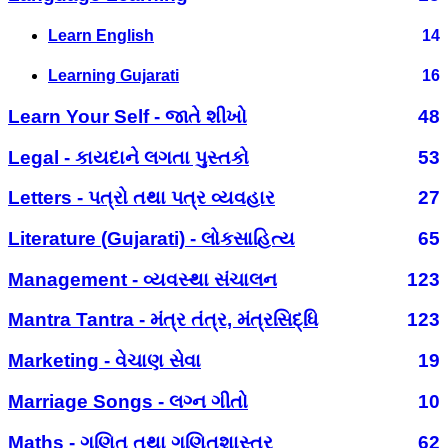
Learn English
14
Learning Gujarati
16
Learn Your Self - જાતે શીખો
48
Legal - કાયદાને લગતા પુસ્તકો
53
Letters - પત્રો તથા પત્ર વ્યવહાર
27
Literature (Gujarati) - લોકસાહિત્ય
65
Management - વ્યવસ્થા સંચાલન
123
Mantra Tantra - મંત્ર તંત્ર, મંત્રસિદ્ધિ
123
Marketing - વેચાણ સેવા
19
Marriage Songs - લગ્ન ગીતો
10
Maths - ગણિત તથા ગણિતશાસ્ત્ર
62