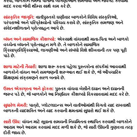
કરવા, બાળકોને તેમની પોતાની લાગણીઓને સમજવા અને નેવિગેટ કરવામાં
મદદ કરવા જેવી થીમ્સ સાથે કામ કરે છે.
સાંસ્કૃતિક જાગૃતિ:
વાર્તાપુસ્તકો ઘણીવાર બાળકોને વિવિધ સંસ્કૃતિઓ,
પરંપરાઓ અને પરિપ્રેક્ષ્યોનો પરિચય કરાવે છે, સાંસ્કૃતિક સમજણ અને
સંવેદનશીલતાને પ્રોત્સાહન આપે છે.
બંધન અને સામાજિક કૌશલ્યો:
એકસાથે વાંચવાથી માતા-પિતા અને બાળકો
વચ્ચેના બંધનને પ્રોત્સાહન મળે છે. તે બાળકોને સામાજિક
ક્રિયાપ્રતિક્રિયાઓ, લાગણીઓ અને સંબંધો વિશે શીખવાની તક પણ પૂરી
પાડે છે.
શાળા માટેની તૈયારી:
શાળા શરૂ કરતા પહેલા પુસ્તકોના સંપર્કમાં આવવાથી
બાળકોને વાંચન અને સમજણની શરૂઆત થઈ શકે છે, જે ઔપચારિક
શિક્ષણમાં સંક્રમણને સરળ બનાવે છે.
ઉન્નત એકાગ્રતા અને ફોકસ:
પુસ્તક વાંચવા બેસીને ધ્યાન અને ધ્યાનની
જરૂર પડે છે, જે બાળકોને આ નિર્ણાયક કૌશલ્યો વિકસાવવામાં મદદ કરે છે.
સુધારેલ મેમરી:
પાત્રો, પ્લોટલાઇન્સ અને વાર્તાઓમાંથી વિગતો યાદ રાખવાથી
બાળકની યાદશક્તિ અને યાદ કરવાની ક્ષમતામાં સુધારો થઈ શકે છે.
સારી ઊંઘ:
વાંચન માટે સૂવાના સમયની નિયમિતતા સ્થાપિત કરવાથી બાળકોને
આરામ અને આરામ કરવામાં મદદ મળી શકે છે, જે સારી ઊંઘની ગુણવત્તા તરફ
દોરી જાય છે.