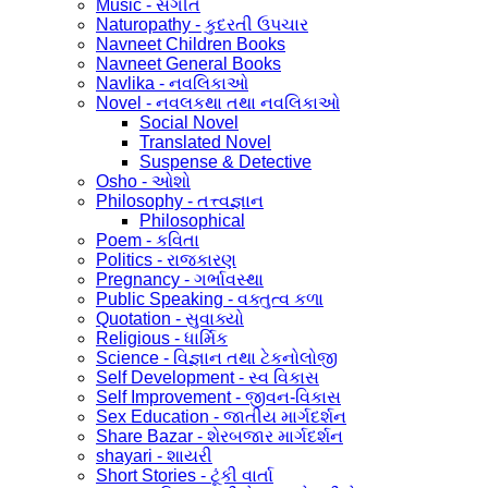
Music - સંગીત
Naturopathy - કુદરતી ઉપચાર
Navneet Children Books
Navneet General Books
Navlika - નવલિકાઓ
Novel - નવલકથા તથા નવલિકાઓ
Social Novel
Translated Novel
Suspense & Detective
Osho - ઓશો
Philosophy - તત્ત્વજ્ઞાન
Philosophical
Poem - કવિતા
Politics - રાજકારણ
Pregnancy - ગર્ભાવસ્થા
Public Speaking - વક્તુત્વ કળા
Quotation - સુવાક્યો
Religious - ધાર્મિક
Science - વિજ્ઞાન તથા ટેકનોલોજી
Self Development - સ્વ વિકાસ
Self Improvement - જીવન-વિકાસ
Sex Education - જાતીય માર્ગદર્શન
Share Bazar - શેરબજાર માર્ગદર્શન
shayari - શાયરી
Short Stories - ટૂંકી વાર્તા