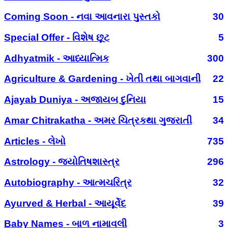
Coming Soon - નવા આવનારા પુસ્તકો
30
Special Offer - વિશેષ છૂટ
5
Adhyatmik - આધ્યાત્મિક
300
Agriculture & Gardening - ખેતી તથા બાગવાની
22
Ajayab Duniya - અજાયબ દુનિયા
15
Amar Chitrakatha - અમર ચિત્રકથા ગુજરાતી
34
Articles - લેખો
735
Astrology - જ્યોતિષશાસ્ત્ર
296
Autobiography - આત્મચરિત્ર
32
Ayurved & Herbal - આયૂર્વેદ
39
Baby Names - બાળ નામાવલી
3