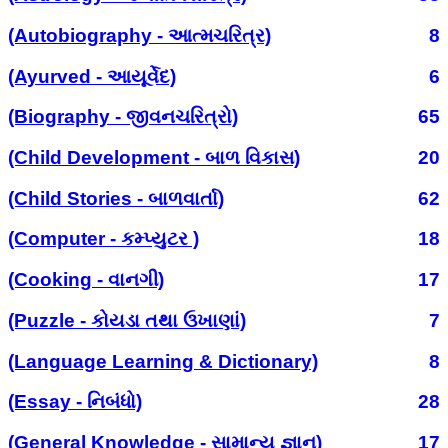
(Autobiography - આત્મચરિત્ર)
8
(Ayurved - આયૂર્વેદ)
6
(Biography - જીવનચરિત્રો)
65
(Child Development - બાળ વિકાસ)
20
(Child Stories - બાળવાર્તા)
62
(Computer - કમ્પ્યુટર )
18
(Cooking - વાનગી)
17
(Puzzle - કોયડા તથા ઉખાણાં)
7
(Language Learning & Dictionary)
8
(Essay - નિબંધો)
28
(General Knowledge - સામાન્ય જ્ઞાન)
17