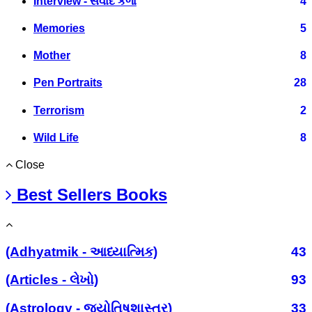
Interview - સંવાદ કળા
4
Memories
5
Mother
8
Pen Portraits
28
Terrorism
2
Wild Life
8
Close
Best Sellers Books
(Adhyatmik - આધ્યાત્મિક)
43
(Articles - લેખો)
93
(Astrology - જ્યોતિષશાસ્ત્ર)
33