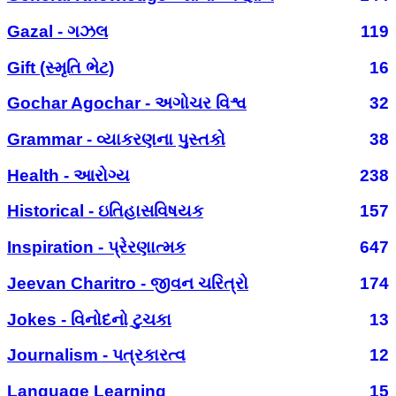
Gazal - ગઝલ
119
Gift (સ્મૃતિ ભેટ)
16
Gochar Agochar - અગોચર વિશ્વ
32
Grammar - વ્યાકરણના પુસ્તકો
38
Health - આરોગ્ય
238
Historical - ઇતિહાસવિષયક
157
Inspiration - પ્રેરણાત્મક
647
Jeevan Charitro - જીવન ચરિત્રો
174
Jokes - વિનોદનો ટુચકા
13
Journalism - પત્રકારત્વ
12
Language Learning
15