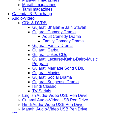
Malayam magazines
Marathi magazines
Tamil magazines
Calendar & Panchang
Audio-Video
CDs & DVDS
Gujarati Bhajan & Jain Stavan
Gujarati Comedy Drama
Adult Comedy Drama
Family Comedy Drama
Gujarati Family Drama
Gujarati Garba
Gujarati Jokes CDs
Gujarati Lectures-Katha-Dairo-Music
Program
Gujarati Marriage Song CDs.
Gujarati Movies
Gujarati Social Drama
Gujarati Suspense Drama
Hindi Classic
TV Serials
English Audio-Video USB Pen Drive
Gujarati Audio-Video USB Pen Drive
Hindi Audio-Video USB Pen Drive
Marathi Audio-Video USB Pen Drive