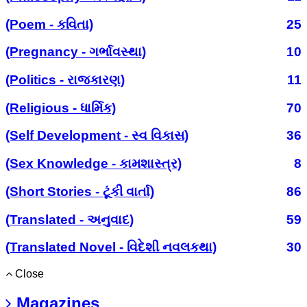
(Poem - કવિતા)
25
(Pregnancy - ગર્ભાવસ્થા)
10
(Politics - રાજકારણ)
11
(Religious - ધાર્મિક)
70
(Self Development - સ્વ વિકાસ)
36
(Sex Knowledge - કામશાસ્ત્ર)
8
(Short Stories - ટૂંકી વાર્તા)
86
(Translated - અનુવાદ)
59
(Translated Novel - વિદેશી નવલકથા)
30
Close
Magazines