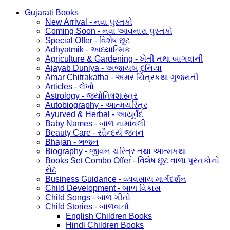
Gujarati Books
New Arrival - નવા પુસ્તકો
Coming Soon - નવા આવનારા પુસ્તકો
Special Offer - વિશેષ છૂટ
Adhyatmik - આધ્યાત્મિક
Agriculture & Gardening - ખેતી તથા બાગવાની
Ajayab Duniya - અજાયબ દુનિયા
Amar Chitrakatha - અમર ચિત્રકથા ગુજરાતી
Articles - લેખો
Astrology - જ્યોતિષશાસ્ત્ર
Autobiography - આત્મચરિત્ર
Ayurved & Herbal - આયૂર્વેદ
Baby Names - બાળ નામાવલી
Beauty Care - સૌન્દર્ય જતન
Bhajan - ભજન
Biography - જીવન ચરિત્ર તથા આત્મકથા
Books Set Combo Offer - વિશેષ છૂટ વાળા પુસ્તકોનો
સેટ
Business Guidance - વ્યવસાય માર્ગદર્શન
Child Development - બાળ વિકાસ
Child Songs - બાળ ગીતો
Child Stories - બાળવાર્તા
English Children Books
Hindi Children Books