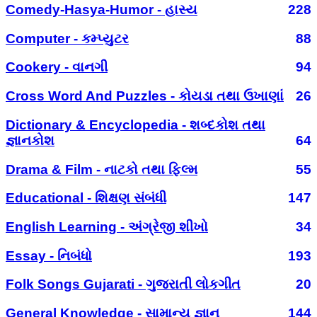
Comedy-Hasya-Humor - હાસ્ય
228
Computer - કમ્પ્યુટર
88
Cookery - વાનગી
94
Cross Word And Puzzles - કોયડા તથા ઉખાણાં
26
Dictionary & Encyclopedia - શબ્દકોશ તથા
જ્ઞાનકોશ
64
Drama & Film - નાટકો તથા ફિલ્મ
55
Educational - શિક્ષણ સંબંધી
147
English Learning - અંગ્રેજી શીખો
34
Essay - નિબંધો
193
Folk Songs Gujarati - ગુજરાતી લોકગીત
20
General Knowledge - સામાન્ય જ્ઞાન
144