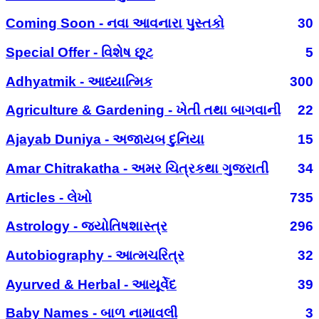
Coming Soon - નવા આવનારા પુસ્તકો
30
Special Offer - વિશેષ છૂટ
5
Adhyatmik - આધ્યાત્મિક
300
Agriculture & Gardening - ખેતી તથા બાગવાની
22
Ajayab Duniya - અજાયબ દુનિયા
15
Amar Chitrakatha - અમર ચિત્રકથા ગુજરાતી
34
Articles - લેખો
735
Astrology - જ્યોતિષશાસ્ત્ર
296
Autobiography - આત્મચરિત્ર
32
Ayurved & Herbal - આયૂર્વેદ
39
Baby Names - બાળ નામાવલી
3