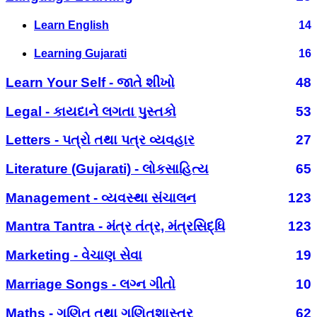
Learn English
14
Learning Gujarati
16
Learn Your Self - જાતે શીખો
48
Legal - કાયદાને લગતા પુસ્તકો
53
Letters - પત્રો તથા પત્ર વ્યવહાર
27
Literature (Gujarati) - લોકસાહિત્ય
65
Management - વ્યવસ્થા સંચાલન
123
Mantra Tantra - મંત્ર તંત્ર, મંત્રસિદ્ધિ
123
Marketing - વેચાણ સેવા
19
Marriage Songs - લગ્ન ગીતો
10
Maths - ગણિત તથા ગણિતશાસ્ત્ર
62