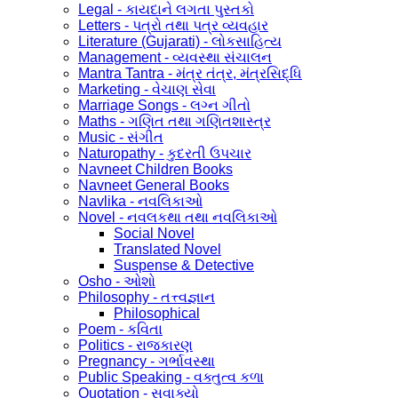
Legal - કાયદાને લગતા પુસ્તકો
Letters - પત્રો તથા પત્ર વ્યવહાર
Literature (Gujarati) - લોકસાહિત્ય
Management - વ્યવસ્થા સંચાલન
Mantra Tantra - મંત્ર તંત્ર, મંત્રસિદ્ધિ
Marketing - વેચાણ સેવા
Marriage Songs - લગ્ન ગીતો
Maths - ગણિત તથા ગણિતશાસ્ત્ર
Music - સંગીત
Naturopathy - કુદરતી ઉપચાર
Navneet Children Books
Navneet General Books
Navlika - નવલિકાઓ
Novel - નવલકથા તથા નવલિકાઓ
Social Novel
Translated Novel
Suspense & Detective
Osho - ઓશો
Philosophy - તત્ત્વજ્ઞાન
Philosophical
Poem - કવિતા
Politics - રાજકારણ
Pregnancy - ગર્ભાવસ્થા
Public Speaking - વક્તુત્વ કળા
Quotation - સુવાક્યો