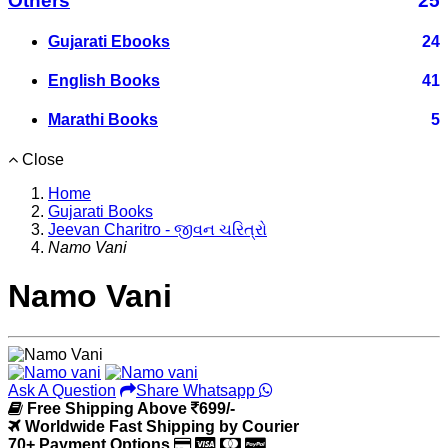
Others
25
Gujarati Ebooks
24
English Books
41
Marathi Books
5
Close
Home
Gujarati Books
Jeevan Charitro - જીવન ચરિત્રો
Namo Vani
Namo Vani
Ask A Question
Share Whatsapp
Free Shipping Above
699/-
Worldwide Fast Shipping by Courier
70+ Payment Options