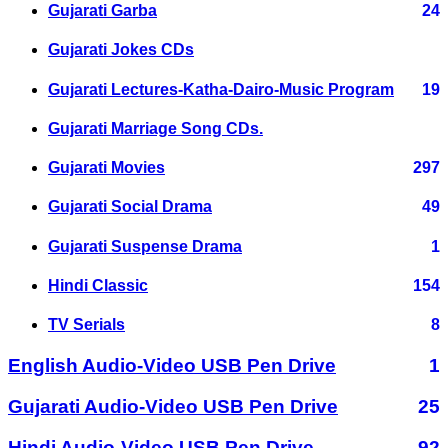
Gujarati Garba
24
Gujarati Jokes CDs
Gujarati Lectures-Katha-Dairo-Music Program
19
Gujarati Marriage Song CDs.
Gujarati Movies
297
Gujarati Social Drama
49
Gujarati Suspense Drama
1
Hindi Classic
154
TV Serials
8
English Audio-Video USB Pen Drive
1
Gujarati Audio-Video USB Pen Drive
25
Hindi Audio-Video USB Pen Drive
92