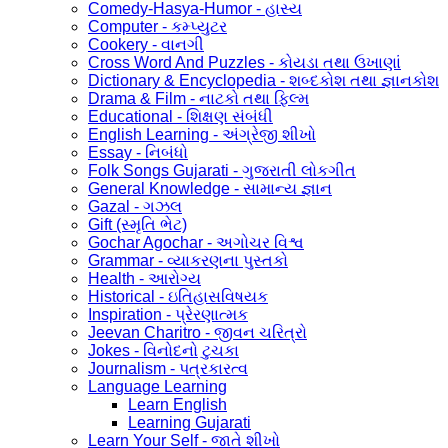
Comedy-Hasya-Humor - હાસ્ય
Computer - કમ્પ્યુટર
Cookery - વાનગી
Cross Word And Puzzles - કોયડા તથા ઉખાણાં
Dictionary & Encyclopedia - શબ્દકોશ તથા જ્ઞાનકોશ
Drama & Film - નાટકો તથા ફિલ્મ
Educational - શિક્ષણ સંબંધી
English Learning - અંગ્રેજી શીખો
Essay - નિબંધો
Folk Songs Gujarati - ગુજરાતી લોકગીત
General Knowledge - સામાન્ય જ્ઞાન
Gazal - ગઝલ
Gift (સ્મૃતિ ભેટ)
Gochar Agochar - અગોચર વિશ્વ
Grammar - વ્યાકરણના પુસ્તકો
Health - આરોગ્ય
Historical - ઇતિહાસવિષયક
Inspiration - પ્રેરણાત્મક
Jeevan Charitro - જીવન ચરિત્રો
Jokes - વિનોદનો ટુચકા
Journalism - પત્રકારત્વ
Language Learning
Learn English
Learning Gujarati
Learn Your Self - જાતે શીખો