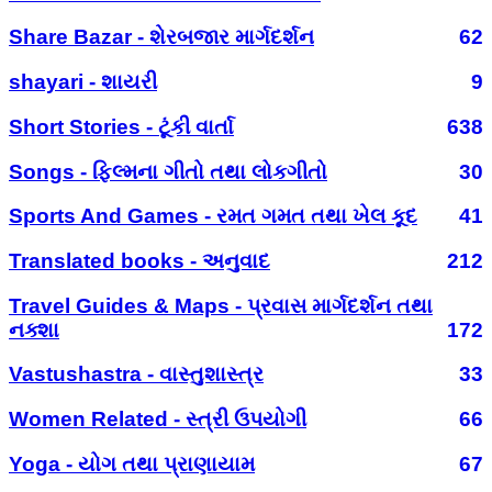
Share Bazar - શેરબજાર માર્ગદર્શન
62
shayari - શાયરી
9
Short Stories - ટૂંકી વાર્તા
638
Songs - ફિલ્મના ગીતો તથા લોકગીતો
30
Sports And Games - રમત ગમત તથા ખેલ કૂદ
41
Translated books - અનુવાદ
212
Travel Guides & Maps - પ્રવાસ માર્ગદર્શન તથા
નક્શા
172
Vastushastra - વાસ્તુશાસ્ત્ર
33
Women Related - સ્ત્રી ઉપયોગી
66
Yoga - યોગ તથા પ્રાણાયામ
67