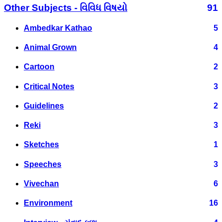
Other Subjects - વિવિધ વિષયો
91
Ambedkar Kathao
5
Animal Grown
4
Cartoon
2
Critical Notes
3
Guidelines
2
Reki
3
Sketches
1
Speeches
3
Vivechan
6
Environment
16