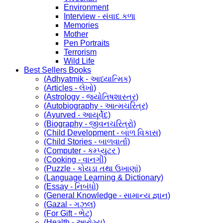
Environment
Interview - સંવાદ કળા
Memories
Mother
Pen Portraits
Terrorism
Wild Life
Best Sellers Books
(Adhyatmik - આધ્યાત્મિક)
(Articles - લેખો)
(Astrology - જ્યોતિષશાસ્ત્ર)
(Autobiography - આત્મચરિત્ર)
(Ayurved - આયૂર્વેદ)
(Biography - જીવનચરિત્રો)
(Child Development - બાળ વિકાસ)
(Child Stories - બાળવાર્તા)
(Computer - કમ્પ્યુટર )
(Cooking - વાનગી)
(Puzzle - કોયડા તથા ઉખાણાં)
(Language Learning & Dictionary)
(Essay - નિબંધો)
(General Knowledge - સામાન્ય જ્ઞાન)
(Gazal - ગઝલ)
(For Gift - ભેટ)
(Health - આરોગ્ય)