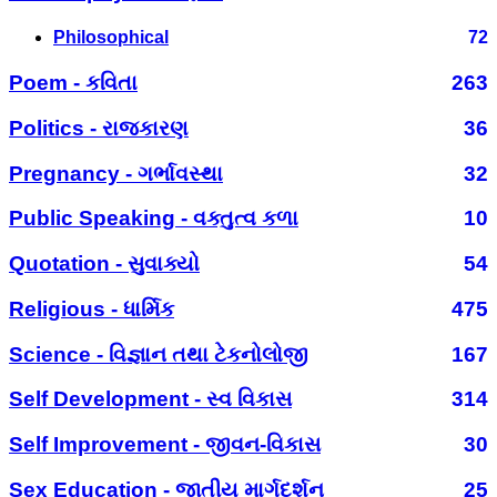
Philosophical
72
Poem - કવિતા
263
Politics - રાજકારણ
36
Pregnancy - ગર્ભાવસ્થા
32
Public Speaking - વક્તુત્વ કળા
10
Quotation - સુવાક્યો
54
Religious - ધાર્મિક
475
Science - વિજ્ઞાન તથા ટેકનોલોજી
167
Self Development - સ્વ વિકાસ
314
Self Improvement - જીવન-વિકાસ
30
Sex Education - જાતીય માર્ગદર્શન
25