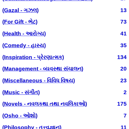
(Gazal - ગઝલ)
13
(For Gift - ભેટ)
73
(Health - આરોગ્ય)
41
(Comedy - હાસ્ય)
35
(Inspiration - પ્રેરણાત્મક)
134
(Management - વ્યવસ્થા સંચાલન)
20
(Miscellaneous - વિવિધ વિષય)
23
(Music - સંગીત)
2
(Novels - નવલકથા તથા નવલિકાઓ)
175
(Osho - ઓશો)
7
(Philosophy - તત્ત્વજ્ઞાન)
11