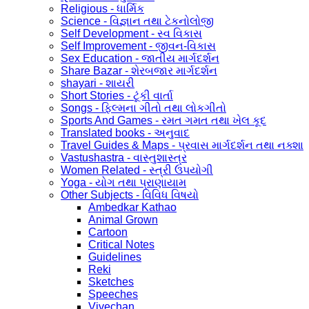
Religious - ધાર્મિક
Science - વિજ્ઞાન તથા ટેકનોલોજી
Self Development - સ્વ વિકાસ
Self Improvement - જીવન-વિકાસ
Sex Education - જાતીય માર્ગદર્શન
Share Bazar - શેરબજાર માર્ગદર્શન
shayari - શાયરી
Short Stories - ટૂંકી વાર્તા
Songs - ફિલ્મના ગીતો તથા લોકગીતો
Sports And Games - રમત ગમત તથા ખેલ કૂદ
Translated books - અનુવાદ
Travel Guides & Maps - પ્રવાસ માર્ગદર્શન તથા નક્શા
Vastushastra - વાસ્તુશાસ્ત્ર
Women Related - સ્ત્રી ઉપયોગી
Yoga - યોગ તથા પ્રાણાયામ
Other Subjects - વિવિધ વિષયો
Ambedkar Kathao
Animal Grown
Cartoon
Critical Notes
Guidelines
Reki
Sketches
Speeches
Vivechan