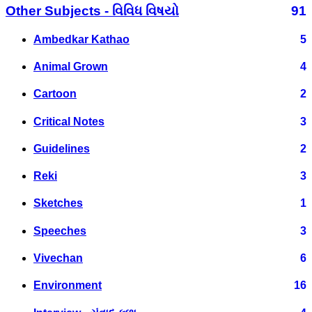
Other Subjects - વિવિધ વિષયો
91
Ambedkar Kathao
5
Animal Grown
4
Cartoon
2
Critical Notes
3
Guidelines
2
Reki
3
Sketches
1
Speeches
3
Vivechan
6
Environment
16