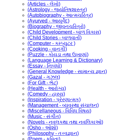
(Articles - લેખો)
(Astrology - જ્યોતિષશાસ્ત્ર)
(Autobiography - આત્મચરિત્ર)
(Ayurved - આયૂર્વેદ)
(Biography - જીવનચરિત્રો)
(Child Development - બાળ વિકાસ)
(Child Stories - બાળવાર્તા)
(Computer - કમ્પ્યુટર )
(Cooking - વાનગી)
(Puzzle - કોયડા તથા ઉખાણાં)
(Language Learning & Dictionary)
(Essay - નિબંધો)
(General Knowledge - સામાન્ય જ્ઞાન)
(Gazal - ગઝલ)
(For Gift - ભેટ)
(Health - આરોગ્ય)
(Comedy - હાસ્ય)
(Inspiration - પ્રેરણાત્મક)
(Management - વ્યવસ્થા સંચાલન)
(Miscellaneous - વિવિધ વિષય)
(Music - સંગીત)
(Novels - નવલકથા તથા નવલિકાઓ)
(Osho - ઓશો)
(Philosophy - તત્ત્વજ્ઞાન)
(Poem - કવિતા)