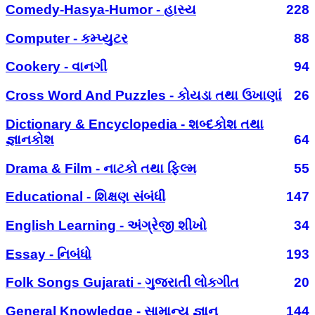
Comedy-Hasya-Humor - હાસ્ય
228
Computer - કમ્પ્યુટર
88
Cookery - વાનગી
94
Cross Word And Puzzles - કોયડા તથા ઉખાણાં
26
Dictionary & Encyclopedia - શબ્દકોશ તથા
જ્ઞાનકોશ
64
Drama & Film - નાટકો તથા ફિલ્મ
55
Educational - શિક્ષણ સંબંધી
147
English Learning - અંગ્રેજી શીખો
34
Essay - નિબંધો
193
Folk Songs Gujarati - ગુજરાતી લોકગીત
20
General Knowledge - સામાન્ય જ્ઞાન
144