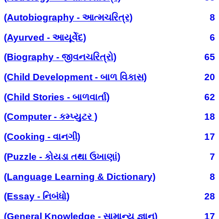
(Autobiography - આત્મચરિત્ર)
8
(Ayurved - આયૂર્વેદ)
6
(Biography - જીવનચરિત્રો)
65
(Child Development - બાળ વિકાસ)
20
(Child Stories - બાળવાર્તા)
62
(Computer - કમ્પ્યુટર )
18
(Cooking - વાનગી)
17
(Puzzle - કોયડા તથા ઉખાણાં)
7
(Language Learning & Dictionary)
8
(Essay - નિબંધો)
28
(General Knowledge - સામાન્ય જ્ઞાન)
17