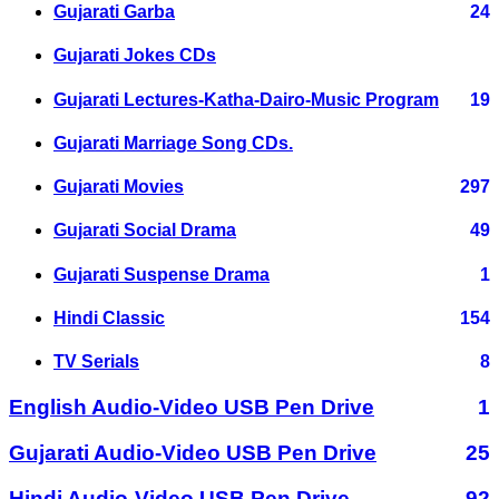
Gujarati Garba
24
Gujarati Jokes CDs
Gujarati Lectures-Katha-Dairo-Music Program
19
Gujarati Marriage Song CDs.
Gujarati Movies
297
Gujarati Social Drama
49
Gujarati Suspense Drama
1
Hindi Classic
154
TV Serials
8
English Audio-Video USB Pen Drive
1
Gujarati Audio-Video USB Pen Drive
25
Hindi Audio-Video USB Pen Drive
92