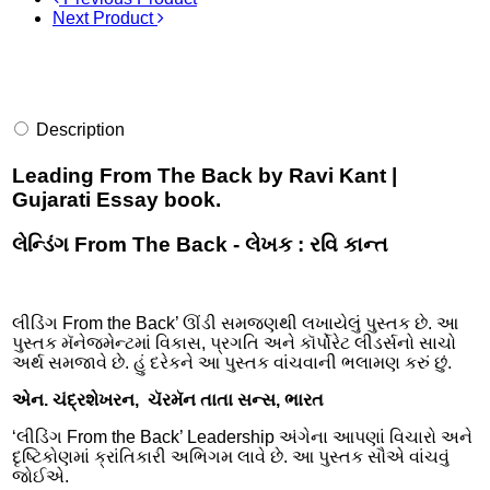
Next Product
Description
Leading From The Back by Ravi Kant |
Gujarati Essay book.
લેન્ડિંગ From The Back - લેખક : રવિ કાન્ત
લીડિંગ From the Back’ ઊંડી સમજણથી લખાયેલું પુસ્તક છે. આ
પુસ્તક મૅનેજમેન્ટમાં વિકાસ, પ્રગતિ અને કૉર્પોરેટ લીડર્સનો સાચો
અર્થ સમજાવે છે. હું દરેકને આ પુસ્તક વાંચવાની ભલામણ કરું છું.
એન. ચંદ્રશેખરન
,
ચૅરમૅન તાતા સન્સ
,
ભારત
‘લીડિંગ From the Back’ Leadership અંગેના આપણાં વિચારો અને
દૃષ્ટિકોણમાં ક્રાંતિકારી અભિગમ લાવે છે. આ પુસ્તક સૌએ વાંચવું
જોઈએ.