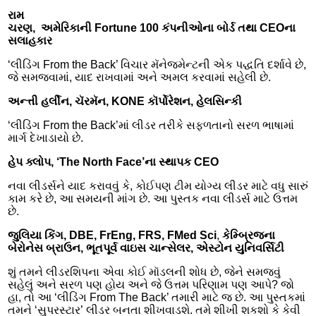
રામ
ચરણ,
અમેરિકાની
Fortune
100
કંપનીઓના
બોર્ડ
તથા
CEO
ના
સલાહકાર
‘લીડિંગ From the Back’ વિચાર મૅનેજમેન્ટની એક પદ્ધતિ દર્શાવે છે,
જે સમજવામાં, યાદ રાખવામાં અને અમલ કરવામાં સહેલી છે.
અન્ત્તી હર્લીન, ચૅરમૅન,
KONE
કૉર્પોરેશન
,
હેલસિન્કી
‘લીડિંગ From the Back’માં લીડર તરીકે સફળતાનો સરળ ભાષામાં
માર્ગ દેખાડાયો છે.
હેપ ક્લોપ,
‘
The North Face
’
ના સ્થાપક
CEO
નવા લીડર્સને યાદ કરાવવું કે, કોઈપણ ટીમ યોગ્ય લીડર માટે વધુ સારું
કામ કરે છે, આ સમયની માંગ છે. આ પુસ્તક નવા લીડર્સ માટે ઉત્તમ
છે.
જુલિયા કિંગ,
DBE, FrEng, FRS, FMed Sci
,
કેમ્બ્રિજના
બેરોનેસ બ્રાઉન, ભૂતપૂર્વ વા
ઇ
સ ચાન્સેલર
,
એસ્ટોન યુનિવ
ર્સિ
ટી
શું તમને લીડરશિપના એવા કોઈ મૉડલની શોધ છે, જેને સમજવું
સહેલું અને સરળ પણ હોય અને જે ઉત્તમ પરિણામ પણ આપે? જો
હા, તો આ ‘લીડિંગ From The Back’ તમારી માટે જ છે. આ પુસ્તકમાં
તમને ‘સુપરસ્ટાર’ લીડર બનતા શીખવાડશે. તમે શીખી શકશો કે કેવી