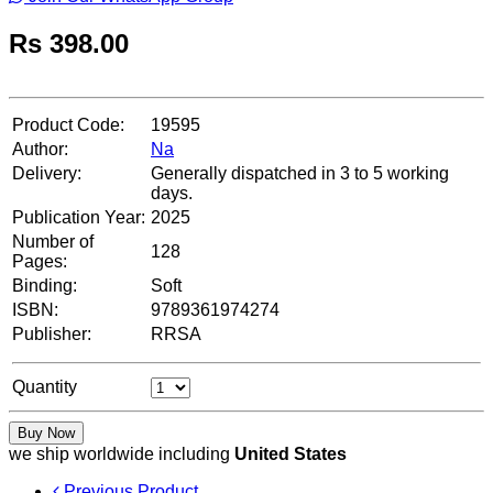
Rs
398.00
Product Code:
19595
Author:
Na
Delivery:
Generally dispatched in 3 to 5 working
days.
Publication Year:
2025
Number of
128
Pages:
Binding:
Soft
ISBN:
9789361974274
Publisher:
RRSA
Quantity
Buy Now
we ship worldwide including
United States
Previous Product