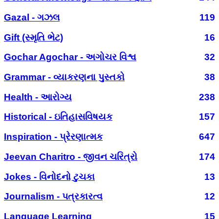
Gazal - ગઝલ
119
Gift (સ્મૃતિ ભેટ)
16
Gochar Agochar - અગોચર વિશ્વ
32
Grammar - વ્યાકરણના પુસ્તકો
38
Health - આરોગ્ય
238
Historical - ઇતિહાસવિષયક
157
Inspiration - પ્રેરણાત્મક
647
Jeevan Charitro - જીવન ચરિત્રો
174
Jokes - વિનોદનો ટુચકા
13
Journalism - પત્રકારત્વ
12
Language Learning
15