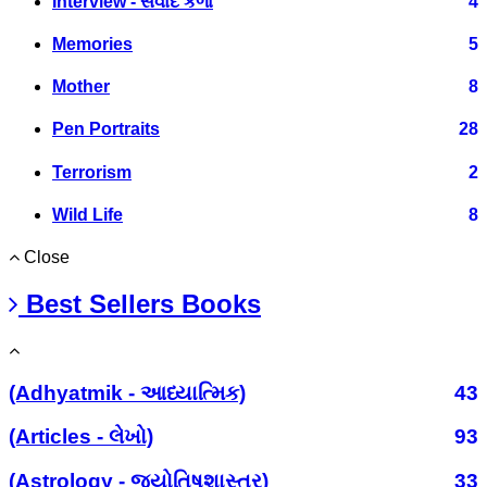
Interview - સંવાદ કળા
4
Memories
5
Mother
8
Pen Portraits
28
Terrorism
2
Wild Life
8
Close
Best Sellers Books
(Adhyatmik - આધ્યાત્મિક)
43
(Articles - લેખો)
93
(Astrology - જ્યોતિષશાસ્ત્ર)
33