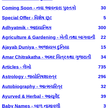
Coming Soon - નવા આવનારા પુસ્તકો
30
Special Offer - વિશેષ છૂટ
5
Adhyatmik - આધ્યાત્મિક
300
Agriculture & Gardening - ખેતી તથા બાગવાની
22
Ajayab Duniya - અજાયબ દુનિયા
15
Amar Chitrakatha - અમર ચિત્રકથા ગુજરાતી
34
Articles - લેખો
735
Astrology - જ્યોતિષશાસ્ત્ર
296
Autobiography - આત્મચરિત્ર
32
Ayurved & Herbal - આયૂર્વેદ
39
Baby Names - બાળ નામાવલી
3