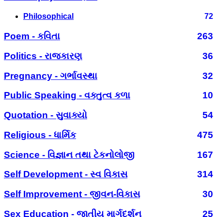
Philosophical
72
Poem - કવિતા
263
Politics - રાજકારણ
36
Pregnancy - ગર્ભાવસ્થા
32
Public Speaking - વક્તુત્વ કળા
10
Quotation - સુવાક્યો
54
Religious - ધાર્મિક
475
Science - વિજ્ઞાન તથા ટેકનોલોજી
167
Self Development - સ્વ વિકાસ
314
Self Improvement - જીવન-વિકાસ
30
Sex Education - જાતીય માર્ગદર્શન
25