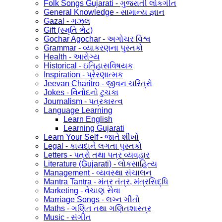
Folk Songs Gujarati - ગુજરાતી લોકગીત
General Knowledge - સામાન્ય જ્ઞાન
Gazal - ગઝલ
Gift (સ્મૃતિ ભેટ)
Gochar Agochar - અગોચર વિશ્વ
Grammar - વ્યાકરણના પુસ્તકો
Health - આરોગ્ય
Historical - ઇતિહાસવિષયક
Inspiration - પ્રેરણાત્મક
Jeevan Charitro - જીવન ચરિત્રો
Jokes - વિનોદનો ટુચકા
Journalism - પત્રકારત્વ
Language Learning
Learn English
Learning Gujarati
Learn Your Self - જાતે શીખો
Legal - કાયદાને લગતા પુસ્તકો
Letters - પત્રો તથા પત્ર વ્યવહાર
Literature (Gujarati) - લોકસાહિત્ય
Management - વ્યવસ્થા સંચાલન
Mantra Tantra - મંત્ર તંત્ર, મંત્રસિદ્ધિ
Marketing - વેચાણ સેવા
Marriage Songs - લગ્ન ગીતો
Maths - ગણિત તથા ગણિતશાસ્ત્ર
Music - સંગીત