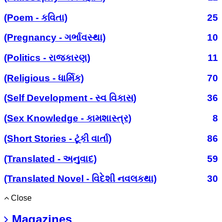
(Poem - કવિતા)
25
(Pregnancy - ગર્ભાવસ્થા)
10
(Politics - રાજકારણ)
11
(Religious - ધાર્મિક)
70
(Self Development - સ્વ વિકાસ)
36
(Sex Knowledge - કામશાસ્ત્ર)
8
(Short Stories - ટૂંકી વાર્તા)
86
(Translated - અનુવાદ)
59
(Translated Novel - વિદેશી નવલકથા)
30
Close
Magazines