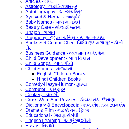
Articles - લેખો
Astrology - જ્યોતિષશાસ્ત્ર
Autobiography - આત્મચરિત્ર
Ayurved & Herbal - આયૂર્વેદ
Baby Names - બાળ નામાવલી
Beauty Care - સૌન્દર્ય જતન
Bhajan - ભજન
Biography - જીવન ચરિત્ર તથા આત્મકથા
Books Set Combo Offer - વિશેષ છૂટ વાળા પુસ્તકોનો
સેટ
Business Guidance - વ્યવસાય માર્ગદર્શન
Child Development - બાળ વિકાસ
Child Songs - બાળ ગીતો
Child Stories - બાળવાર્તા
English Children Books
Hindi Children Books
Comedy-Hasya-Humor - હાસ્ય
Computer - કમ્પ્યુટર
Cookery - વાનગી
Cross Word And Puzzles - કોયડા તથા ઉખાણાં
Dictionary & Encyclopedia - શબ્દકોશ તથા જ્ઞાનકોશ
Drama & Film - નાટકો તથા ફિલ્મ
Educational - શિક્ષણ સંબંધી
English Learning - અંગ્રેજી શીખો
Essay - નિબંધો