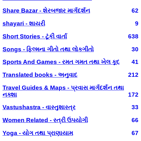
Share Bazar - શેરબજાર માર્ગદર્શન
62
shayari - શાયરી
9
Short Stories - ટૂંકી વાર્તા
638
Songs - ફિલ્મના ગીતો તથા લોકગીતો
30
Sports And Games - રમત ગમત તથા ખેલ કૂદ
41
Translated books - અનુવાદ
212
Travel Guides & Maps - પ્રવાસ માર્ગદર્શન તથા
નક્શા
172
Vastushastra - વાસ્તુશાસ્ત્ર
33
Women Related - સ્ત્રી ઉપયોગી
66
Yoga - યોગ તથા પ્રાણાયામ
67