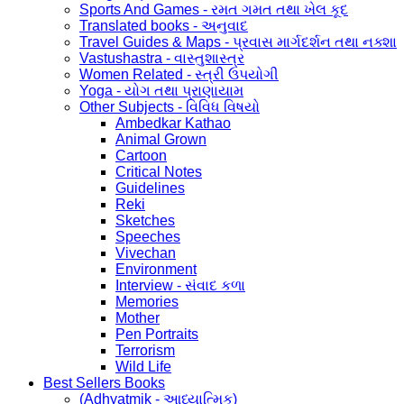
Sports And Games - રમત ગમત તથા ખેલ કૂદ
Translated books - અનુવાદ
Travel Guides & Maps - પ્રવાસ માર્ગદર્શન તથા નક્શા
Vastushastra - વાસ્તુશાસ્ત્ર
Women Related - સ્ત્રી ઉપયોગી
Yoga - યોગ તથા પ્રાણાયામ
Other Subjects - વિવિધ વિષયો
Ambedkar Kathao
Animal Grown
Cartoon
Critical Notes
Guidelines
Reki
Sketches
Speeches
Vivechan
Environment
Interview - સંવાદ કળા
Memories
Mother
Pen Portraits
Terrorism
Wild Life
Best Sellers Books
(Adhyatmik - આધ્યાત્મિક)