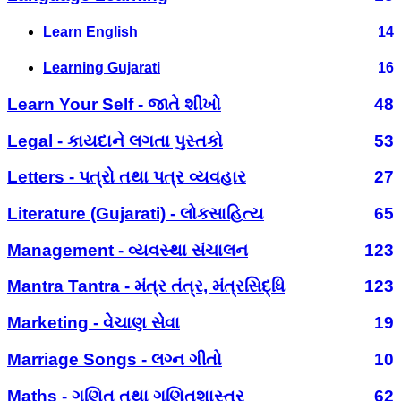
Learn English
14
Learning Gujarati
16
Learn Your Self - જાતે શીખો
48
Legal - કાયદાને લગતા પુસ્તકો
53
Letters - પત્રો તથા પત્ર વ્યવહાર
27
Literature (Gujarati) - લોકસાહિત્ય
65
Management - વ્યવસ્થા સંચાલન
123
Mantra Tantra - મંત્ર તંત્ર, મંત્રસિદ્ધિ
123
Marketing - વેચાણ સેવા
19
Marriage Songs - લગ્ન ગીતો
10
Maths - ગણિત તથા ગણિતશાસ્ત્ર
62