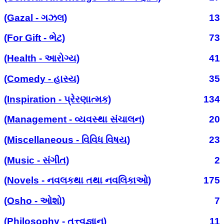
(Gazal - ગઝલ)
13
(For Gift - ભેટ)
73
(Health - આરોગ્ય)
41
(Comedy - હાસ્ય)
35
(Inspiration - પ્રેરણાત્મક)
134
(Management - વ્યવસ્થા સંચાલન)
20
(Miscellaneous - વિવિધ વિષય)
23
(Music - સંગીત)
2
(Novels - નવલકથા તથા નવલિકાઓ)
175
(Osho - ઓશો)
7
(Philosophy - તત્ત્વજ્ઞાન)
11