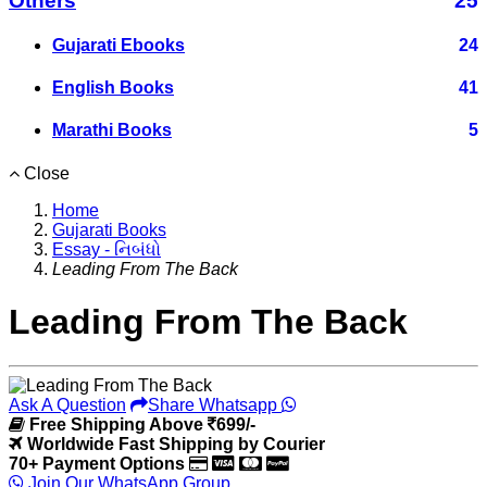
Others
25
Gujarati Ebooks
24
English Books
41
Marathi Books
5
Close
Home
Gujarati Books
Essay - નિબંધો
Leading From The Back
Leading From The Back
Ask A Question
Share Whatsapp
Free Shipping Above
699/-
Worldwide Fast Shipping by Courier
70+ Payment Options
Join Our WhatsApp Group