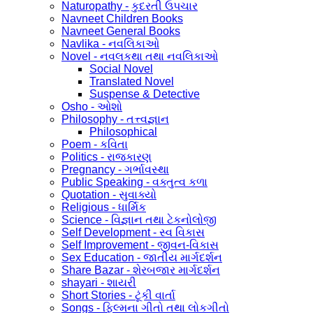
Naturopathy - કુદરતી ઉપચાર
Navneet Children Books
Navneet General Books
Navlika - નવલિકાઓ
Novel - નવલકથા તથા નવલિકાઓ
Social Novel
Translated Novel
Suspense & Detective
Osho - ઓશો
Philosophy - તત્ત્વજ્ઞાન
Philosophical
Poem - કવિતા
Politics - રાજકારણ
Pregnancy - ગર્ભાવસ્થા
Public Speaking - વક્તુત્વ કળા
Quotation - સુવાક્યો
Religious - ધાર્મિક
Science - વિજ્ઞાન તથા ટેકનોલોજી
Self Development - સ્વ વિકાસ
Self Improvement - જીવન-વિકાસ
Sex Education - જાતીય માર્ગદર્શન
Share Bazar - શેરબજાર માર્ગદર્શન
shayari - શાયરી
Short Stories - ટૂંકી વાર્તા
Songs - ફિલ્મના ગીતો તથા લોકગીતો