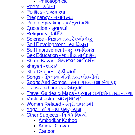
Philosophical
Poem - કવિતા
Politics - રાજકારણ
Pregnancy - ગર્ભાવસ્થા
Public Speaking - વક્તુત્વ કળા
Quotation - સુવાક્યો
Religious - ધાર્મિક
Science - વિજ્ઞાન તથા ટેકનોલોજી
Self Development - સ્વ વિકાસ
Self Improvement - જીવન-વિકાસ
Sex Education - જાતીય માર્ગદર્શન
Share Bazar - શેરબજાર માર્ગદર્શન
shayari - શાયરી
Short Stories - ટૂંકી વાર્તા
Songs - ફિલ્મના ગીતો તથા લોકગીતો
Sports And Games - રમત ગમત તથા ખેલ કૂદ
Translated books - અનુવાદ
Travel Guides & Maps - પ્રવાસ માર્ગદર્શન તથા નક્શા
Vastushastra - વાસ્તુશાસ્ત્ર
Women Related - સ્ત્રી ઉપયોગી
Yoga - યોગ તથા પ્રાણાયામ
Other Subjects - વિવિધ વિષયો
Ambedkar Kathao
Animal Grown
Cartoon