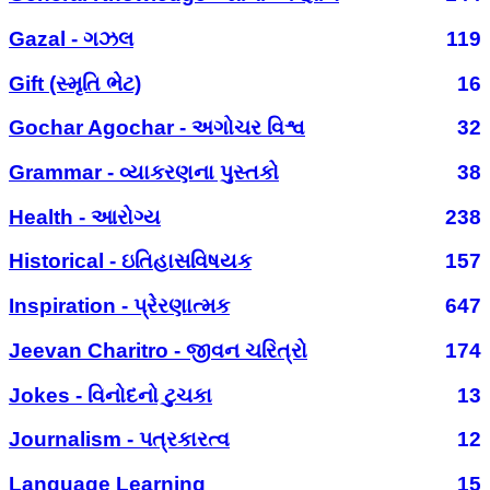
Gazal - ગઝલ
119
Gift (સ્મૃતિ ભેટ)
16
Gochar Agochar - અગોચર વિશ્વ
32
Grammar - વ્યાકરણના પુસ્તકો
38
Health - આરોગ્ય
238
Historical - ઇતિહાસવિષયક
157
Inspiration - પ્રેરણાત્મક
647
Jeevan Charitro - જીવન ચરિત્રો
174
Jokes - વિનોદનો ટુચકા
13
Journalism - પત્રકારત્વ
12
Language Learning
15