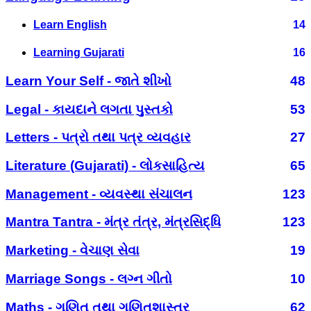
Learn English
14
Learning Gujarati
16
Learn Your Self - જાતે શીખો
48
Legal - કાયદાને લગતા પુસ્તકો
53
Letters - પત્રો તથા પત્ર વ્યવહાર
27
Literature (Gujarati) - લોકસાહિત્ય
65
Management - વ્યવસ્થા સંચાલન
123
Mantra Tantra - મંત્ર તંત્ર, મંત્રસિદ્ધિ
123
Marketing - વેચાણ સેવા
19
Marriage Songs - લગ્ન ગીતો
10
Maths - ગણિત તથા ગણિતશાસ્ત્ર
62