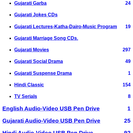
Gujarati Garba
24
Gujarati Jokes CDs
Gujarati Lectures-Katha-Dairo-Music Program
19
Gujarati Marriage Song CDs.
Gujarati Movies
297
Gujarati Social Drama
49
Gujarati Suspense Drama
1
Hindi Classic
154
TV Serials
8
English Audio-Video USB Pen Drive
1
Gujarati Audio-Video USB Pen Drive
25
Hindi Audio-Video USB Pen Drive
92