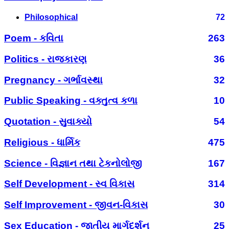
Philosophical
72
Poem - કવિતા
263
Politics - રાજકારણ
36
Pregnancy - ગર્ભાવસ્થા
32
Public Speaking - વક્તુત્વ કળા
10
Quotation - સુવાક્યો
54
Religious - ધાર્મિક
475
Science - વિજ્ઞાન તથા ટેકનોલોજી
167
Self Development - સ્વ વિકાસ
314
Self Improvement - જીવન-વિકાસ
30
Sex Education - જાતીય માર્ગદર્શન
25