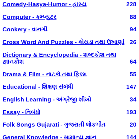
Comedy-Hasya-Humor - હાસ્ય
228
Computer - કમ્પ્યુટર
88
Cookery - વાનગી
94
Cross Word And Puzzles - કોયડા તથા ઉખાણાં
26
Dictionary & Encyclopedia - શબ્દકોશ તથા
જ્ઞાનકોશ
64
Drama & Film - નાટકો તથા ફિલ્મ
55
Educational - શિક્ષણ સંબંધી
147
English Learning - અંગ્રેજી શીખો
34
Essay - નિબંધો
193
Folk Songs Gujarati - ગુજરાતી લોકગીત
20
General Knowledge - સામાન્ય જ્ઞાન
144