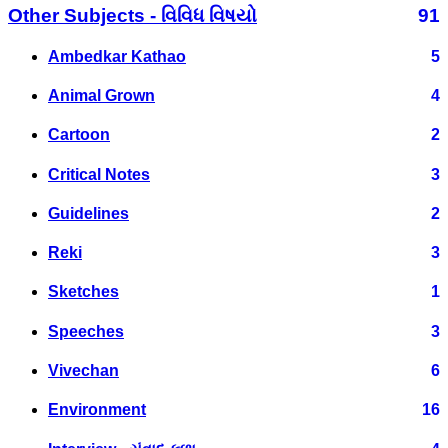
Other Subjects - વિવિધ વિષયો
91
Ambedkar Kathao
5
Animal Grown
4
Cartoon
2
Critical Notes
3
Guidelines
2
Reki
3
Sketches
1
Speeches
3
Vivechan
6
Environment
16