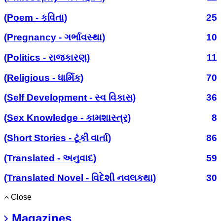
(Poem - કવિતા)
25
(Pregnancy - ગર્ભાવસ્થા)
10
(Politics - રાજકારણ)
11
(Religious - ધાર્મિક)
70
(Self Development - સ્વ વિકાસ)
36
(Sex Knowledge - કામશાસ્ત્ર)
8
(Short Stories - ટૂંકી વાર્તા)
86
(Translated - અનુવાદ)
59
(Translated Novel - વિદેશી નવલકથા)
30
Close
Magazines