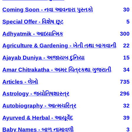
Coming Soon - નવા આવનારા પુસ્તકો
30
Special Offer - વિશેષ છૂટ
5
Adhyatmik - આધ્યાત્મિક
300
Agriculture & Gardening - ખેતી તથા બાગવાની
22
Ajayab Duniya - અજાયબ દુનિયા
15
Amar Chitrakatha - અમર ચિત્રકથા ગુજરાતી
34
Articles - લેખો
735
Astrology - જ્યોતિષશાસ્ત્ર
296
Autobiography - આત્મચરિત્ર
32
Ayurved & Herbal - આયૂર્વેદ
39
Baby Names - બાળ નામાવલી
3