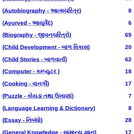
(Autobiography - આત્મચરિત્ર)
8
(Ayurved - આયૂર્વેદ)
6
(Biography - જીવનચરિત્રો)
65
(Child Development - બાળ વિકાસ)
20
(Child Stories - બાળવાર્તા)
62
(Computer - કમ્પ્યુટર )
18
(Cooking - વાનગી)
17
(Puzzle - કોયડા તથા ઉખાણાં)
7
(Language Learning & Dictionary)
8
(Essay - નિબંધો)
28
(General Knowledge - સામાન્ય જ્ઞાન)
17