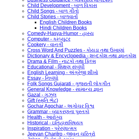
Child Development - બાળ વિકાસ
Child Songs - બાળ ગીતો
Child Stories - બાળવાર્તા
English Children Books
Hindi Children Books
Comedy-Hasya-Humor - હાસ્ય
Computer - કમ્પ્યુટર
Cookery - વાનગી
Cross Word And Puzzles - કોયડા તથા ઉખાણાં
Dictionary & Encyclopedia - શબ્દકોશ તથા જ્ઞાનકોશ
Drama & Film - નાટકો તથા ફિલ્મ
Educational - શિક્ષણ સંબંધી
English Learning - અંગ્રેજી શીખો
Essay - નિબંધો
Folk Songs Gujarati - ગુજરાતી લોકગીત
General Knowledge - સામાન્ય જ્ઞાન
Gazal - ગઝલ
Gift (સ્મૃતિ ભેટ)
Gochar Agochar - અગોચર વિશ્વ
Grammar - વ્યાકરણના પુસ્તકો
Health - આરોગ્ય
Historical - ઇતિહાસવિષયક
Inspiration - પ્રેરણાત્મક
Jeevan Charitro - જીવન ચરિત્રો