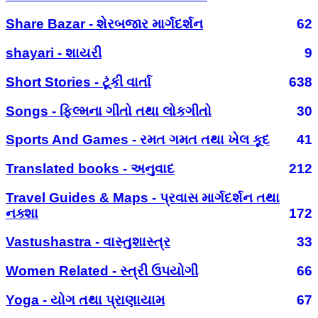
Share Bazar - શેરબજાર માર્ગદર્શન
62
shayari - શાયરી
9
Short Stories - ટૂંકી વાર્તા
638
Songs - ફિલ્મના ગીતો તથા લોકગીતો
30
Sports And Games - રમત ગમત તથા ખેલ કૂદ
41
Translated books - અનુવાદ
212
Travel Guides & Maps - પ્રવાસ માર્ગદર્શન તથા
નક્શા
172
Vastushastra - વાસ્તુશાસ્ત્ર
33
Women Related - સ્ત્રી ઉપયોગી
66
Yoga - યોગ તથા પ્રાણાયામ
67