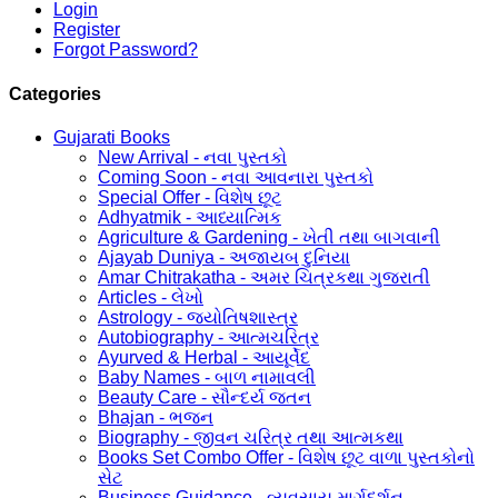
Login
Register
Forgot Password?
Categories
Gujarati Books
New Arrival - નવા પુસ્તકો
Coming Soon - નવા આવનારા પુસ્તકો
Special Offer - વિશેષ છૂટ
Adhyatmik - આધ્યાત્મિક
Agriculture & Gardening - ખેતી તથા બાગવાની
Ajayab Duniya - અજાયબ દુનિયા
Amar Chitrakatha - અમર ચિત્રકથા ગુજરાતી
Articles - લેખો
Astrology - જ્યોતિષશાસ્ત્ર
Autobiography - આત્મચરિત્ર
Ayurved & Herbal - આયૂર્વેદ
Baby Names - બાળ નામાવલી
Beauty Care - સૌન્દર્ય જતન
Bhajan - ભજન
Biography - જીવન ચરિત્ર તથા આત્મકથા
Books Set Combo Offer - વિશેષ છૂટ વાળા પુસ્તકોનો
સેટ
Business Guidance - વ્યવસાય માર્ગદર્શન