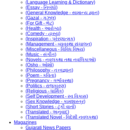
(Language Learning & Dictionary)
(Essay - નિબંધો)
(General Knowledge - સામાન્ય જ્ઞાન)
(Gazal - ગઝલ)
(For Gift - ભેટ)
(Health - આરોગ્ય)
(Comedy - હાસ્ય)
(Inspiration - પ્રેરણાત્મક)
(Management - વ્યવસ્થા સંચાલન)
(Miscellaneous - વિવિધ વિષય)
(Music - સંગીત)
(Novels - નવલકથા તથા નવલિકાઓ)
(Osho - ઓશો)
(Philosophy - તત્ત્વજ્ઞાન)
(Poem - કવિતા)
(Pregnancy - ગર્ભાવસ્થા)
(Politics - રાજકારણ)
(Religious - ધાર્મિક)
(Self Development - સ્વ વિકાસ)
(Sex Knowledge - કામશાસ્ત્ર)
(Short Stories - ટૂંકી વાર્તા)
(Translated - અનુવાદ)
(Translated Novel - વિદેશી નવલકથા)
Magazines
Gujarati News Papers