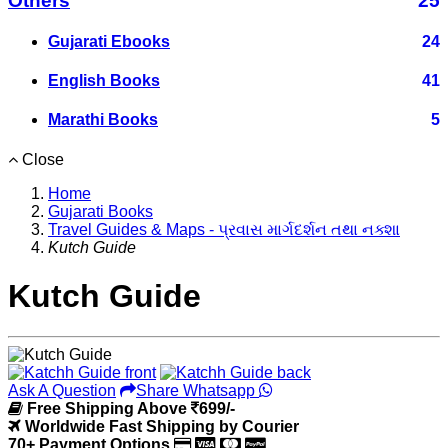
Others
25
Gujarati Ebooks
24
English Books
41
Marathi Books
5
Close
Home
Gujarati Books
Travel Guides & Maps - પ્રવાસ માર્ગદર્શન તથા નક્શા
Kutch Guide
Kutch Guide
Ask A Question
Share Whatsapp
Free Shipping Above
699/-
Worldwide Fast Shipping by Courier
70+ Payment Options