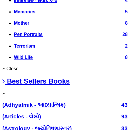
Interview - સંવાદ કળા
4
Memories
5
Mother
8
Pen Portraits
28
Terrorism
2
Wild Life
8
Close
Best Sellers Books
(Adhyatmik - આધ્યાત્મિક)
43
(Articles - લેખો)
93
(Astrology - જ્યોતિષશાસ્ત્ર)
33