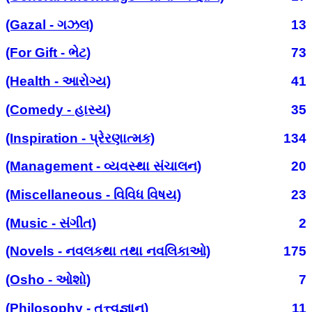
(Gazal - ગઝલ)
13
(For Gift - ભેટ)
73
(Health - આરોગ્ય)
41
(Comedy - હાસ્ય)
35
(Inspiration - પ્રેરણાત્મક)
134
(Management - વ્યવસ્થા સંચાલન)
20
(Miscellaneous - વિવિધ વિષય)
23
(Music - સંગીત)
2
(Novels - નવલકથા તથા નવલિકાઓ)
175
(Osho - ઓશો)
7
(Philosophy - તત્ત્વજ્ઞાન)
11