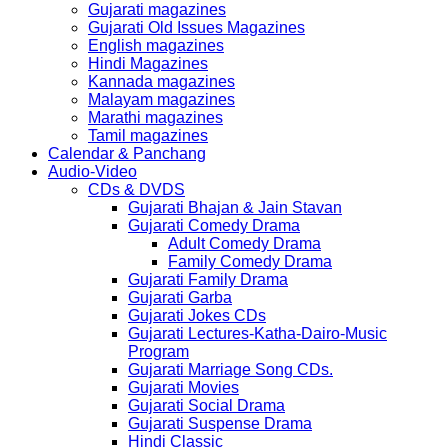
Gujarati magazines
Gujarati Old Issues Magazines
English magazines
Hindi Magazines
Kannada magazines
Malayam magazines
Marathi magazines
Tamil magazines
Calendar & Panchang
Audio-Video
CDs & DVDS
Gujarati Bhajan & Jain Stavan
Gujarati Comedy Drama
Adult Comedy Drama
Family Comedy Drama
Gujarati Family Drama
Gujarati Garba
Gujarati Jokes CDs
Gujarati Lectures-Katha-Dairo-Music
Program
Gujarati Marriage Song CDs.
Gujarati Movies
Gujarati Social Drama
Gujarati Suspense Drama
Hindi Classic