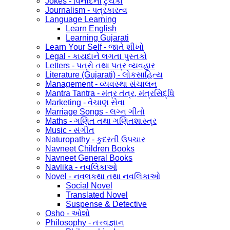
Jokes - વિનોદનો ટુચકા
Journalism - પત્રકારત્વ
Language Learning
Learn English
Learning Gujarati
Learn Your Self - જાતે શીખો
Legal - કાયદાને લગતા પુસ્તકો
Letters - પત્રો તથા પત્ર વ્યવહાર
Literature (Gujarati) - લોકસાહિત્ય
Management - વ્યવસ્થા સંચાલન
Mantra Tantra - મંત્ર તંત્ર, મંત્રસિદ્ધિ
Marketing - વેચાણ સેવા
Marriage Songs - લગ્ન ગીતો
Maths - ગણિત તથા ગણિતશાસ્ત્ર
Music - સંગીત
Naturopathy - કુદરતી ઉપચાર
Navneet Children Books
Navneet General Books
Navlika - નવલિકાઓ
Novel - નવલકથા તથા નવલિકાઓ
Social Novel
Translated Novel
Suspense & Detective
Osho - ઓશો
Philosophy - તત્ત્વજ્ઞાન