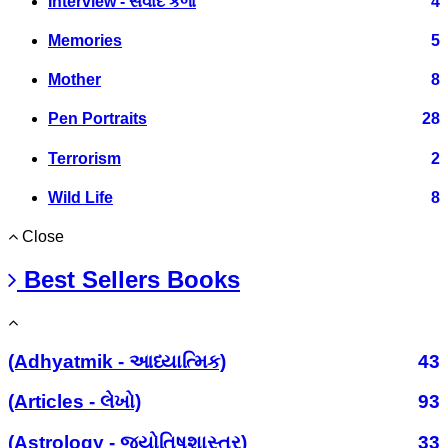
Interview - સંવાદ કળા
4
Memories
5
Mother
8
Pen Portraits
28
Terrorism
2
Wild Life
8
Close
Best Sellers Books
(Adhyatmik - આધ્યાત્મિક)
43
(Articles - લેખો)
93
(Astrology - જ્યોતિષશાસ્ત્ર)
33