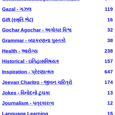
Gazal - ગઝલ
119
Gift (સ્મૃતિ ભેટ)
16
Gochar Agochar - અગોચર વિશ્વ
32
Grammar - વ્યાકરણના પુસ્તકો
38
Health - આરોગ્ય
238
Historical - ઇતિહાસવિષયક
157
Inspiration - પ્રેરણાત્મક
647
Jeevan Charitro - જીવન ચરિત્રો
174
Jokes - વિનોદનો ટુચકા
13
Journalism - પત્રકારત્વ
12
Language Learning
15