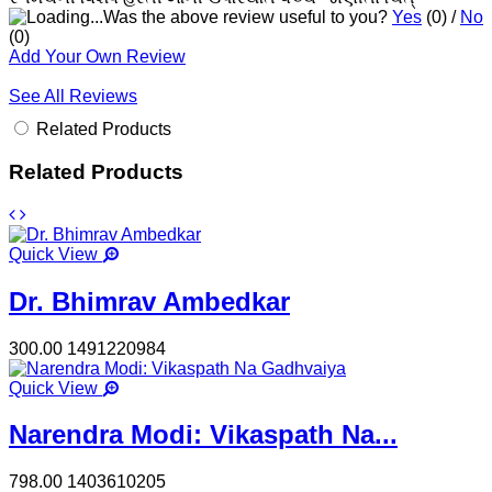
Was the above review useful to you?
Yes
(
0
) /
No
(
0
)
Add Your Own Review
See All Reviews
Related Products
Related Products
Quick View
Dr. Bhimrav Ambedkar
300.00
1491220984
Quick View
Narendra Modi: Vikaspath Na...
798.00
1403610205