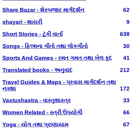
Share Bazar - શેરબજાર માર્ગદર્શન
62
shayari - શાયરી
9
Short Stories - ટૂંકી વાર્તા
638
Songs - ફિલ્મના ગીતો તથા લોકગીતો
30
Sports And Games - રમત ગમત તથા ખેલ કૂદ
41
Translated books - અનુવાદ
212
Travel Guides & Maps - પ્રવાસ માર્ગદર્શન તથા
નક્શા
172
Vastushastra - વાસ્તુશાસ્ત્ર
33
Women Related - સ્ત્રી ઉપયોગી
66
Yoga - યોગ તથા પ્રાણાયામ
67