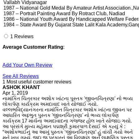
Vallabh Vidyanagar
1987 – National Gold Medal By Amateur Artist Association.,N
1987 – Portrait Painting Award By Rotract Club, Nadiad
1986 – National Youth Award By Handicapped Welfare Feder
1984 – State Award By Gujarat State Lalit Kala Academy,Gan
1
Reviews
Average Customer Rating
:
Add Your Own Review
See All Reviews
1 Most useful customer reviews
ASHOK KHANT
Apr 1, 2019
નામાંકિત ચિત્રકાર અશોક ખાંટના પુસ્તક 'જીવનચિત્રણા' નો ભવ્ય
લોકાર્પણ કાર્યક્રમ અમદાવાદ ખાતે યોજાઈ ગયો.
વલ્લભવિદ્યાનગરના નામાંકિત ચિત્રકાર અશોક ખાંટના જીવન પર
આધારિત અદ્દભુત પુસ્તક 'જીવનચિત્રણા' નો ભવ્ય લોકાર્પણ
કાર્યક્રમ 17 માર્ચના અમદાવાદના ગજ્જર હોલ ખાતે યોજાઇ ગયો.
આ પ્રસંગે મુખ્ય મહેમાન પદ્મશ્રી કુમારપાળ દેસાઈ એ કહ્યું કે :
“અશોકભાઈનું આ આખું પુસ્તક ‘જીવનચિત્રણા’ હું વાંચી ગયો અને
મને ખુબ ગમ્યું. જુદા જ પ્રકારનું આ વિલક્ષણ અને લાક્ષણિક પુસ્તક