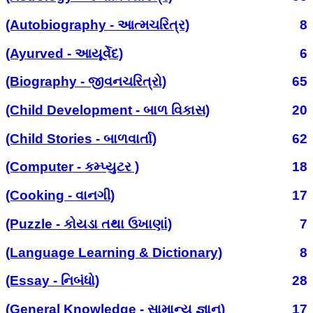
(Autobiography - આત્મચરિત્ર)
8
(Ayurved - આયૂર્વેદ)
6
(Biography - જીવનચરિત્રો)
65
(Child Development - બાળ વિકાસ)
20
(Child Stories - બાળવાર્તા)
62
(Computer - કમ્પ્યુટર )
18
(Cooking - વાનગી)
17
(Puzzle - કોયડા તથા ઉખાણાં)
7
(Language Learning & Dictionary)
8
(Essay - નિબંધો)
28
(General Knowledge - સામાન્ય જ્ઞાન)
17