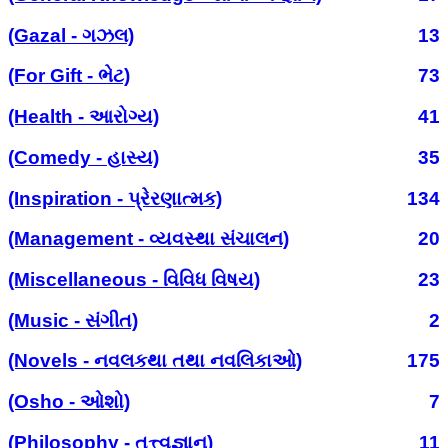
(Gazal - ગઝલ)
13
(For Gift - ભેટ)
73
(Health - આરોગ્ય)
41
(Comedy - હાસ્ય)
35
(Inspiration - પ્રેરણાત્મક)
134
(Management - વ્યવસ્થા સંચાલન)
20
(Miscellaneous - વિવિધ વિષય)
23
(Music - સંગીત)
2
(Novels - નવલકથા તથા નવલિકાઓ)
175
(Osho - ઓશો)
7
(Philosophy - તત્ત્વજ્ઞાન)
11