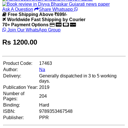
Ask A Question
Share Whatsapp
Free Shipping Above
699/-
Worldwide Fast Shipping by Courier
70+ Payment Options
Join Our WhatsApp Group
Rs
1200.00
Product Code:
17463
Author:
Na
Delivery:
Generally dispatched in 3 to 5 working
days.
Publication Year:
2019
Number of
204
Pages:
Binding:
Hard
ISBN:
9789353467548
Publisher:
PPR