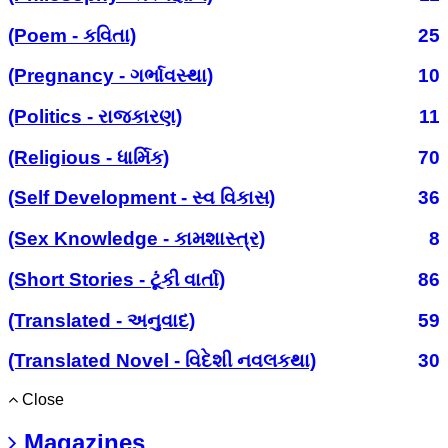
(Poem - કવિતા)
25
(Pregnancy - ગર્ભાવસ્થા)
10
(Politics - રાજકારણ)
11
(Religious - ધાર્મિક)
70
(Self Development - સ્વ વિકાસ)
36
(Sex Knowledge - કામશાસ્ત્ર)
8
(Short Stories - ટૂંકી વાર્તા)
86
(Translated - અનુવાદ)
59
(Translated Novel - વિદેશી નવલકથા)
30
Close
Magazines