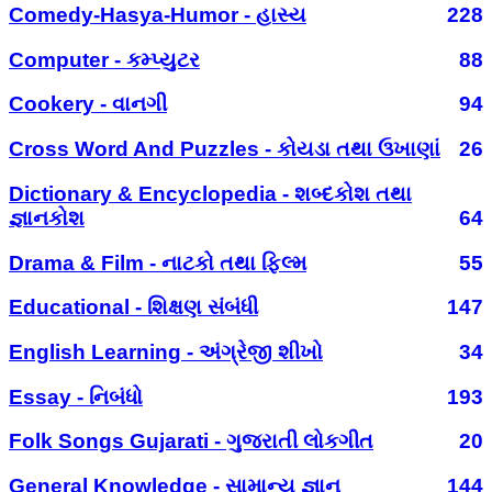
Comedy-Hasya-Humor - હાસ્ય
228
Computer - કમ્પ્યુટર
88
Cookery - વાનગી
94
Cross Word And Puzzles - કોયડા તથા ઉખાણાં
26
Dictionary & Encyclopedia - શબ્દકોશ તથા
જ્ઞાનકોશ
64
Drama & Film - નાટકો તથા ફિલ્મ
55
Educational - શિક્ષણ સંબંધી
147
English Learning - અંગ્રેજી શીખો
34
Essay - નિબંધો
193
Folk Songs Gujarati - ગુજરાતી લોકગીત
20
General Knowledge - સામાન્ય જ્ઞાન
144