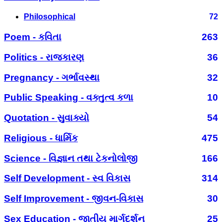
Philosophical
72
Poem - કવિતા
263
Politics - રાજકારણ
36
Pregnancy - ગર્ભાવસ્થા
32
Public Speaking - વક્તુત્વ કળા
10
Quotation - સુવાક્યો
54
Religious - ધાર્મિક
475
Science - વિજ્ઞાન તથા ટેકનોલોજી
166
Self Development - સ્વ વિકાસ
314
Self Improvement - જીવન-વિકાસ
30
Sex Education - જાતીય માર્ગદર્શન
25