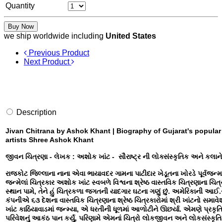
Quantity
Buy Now
we ship worldwide including
United States
Previous Product
Next Product
Description
Jivan Chitrana by Ashok Khant | Biography of Gujarat's popular 
artists Shree Ashok Khant
જીવન ચિત્રણા - લેખક : અશોક ખાંટ - સૌરાષ્ટ્ર ની લોક્સંસ્કૃતિક અને કલા
રાજકોટ જિલ્લાના નાના એવા ભાયાવદર ગામના પાટીદાર ખેડૂતના ખોરડે પૂર્વજન્
જન્મેલાં ચિત્રકાર અશોક ખાંટ સ્વબળે વિશ્વના શ્રેષ્ઠ વાસ્તવિક ચિત્રણાના ચિત્ર
સ્થાન પામે, તેને હું ચિત્રકળા જગતની યાદગાર ઘટના ગણું છું. અમેરિકાની આઈ
કંપનીએ ૬૩ દેશના વાસ્તવિક ચિત્રણાના શ્રેષ્ઠ ચિત્રકારોમાં શ્રી ખાંટનો સમાવે
ખાંટ કાઠિયાવાડમાં જન્મ્યા, એ ધરતીની ધૂળમાં આળોટીને ઊછર્યા. એમણે પ્રકૃતિ
પરિવેશનું આકંઠ પાન કર્યું, પરિણામે એમનાં ચિત્રો લોકજીવન અને લોકસંસ્કૃતિનુ