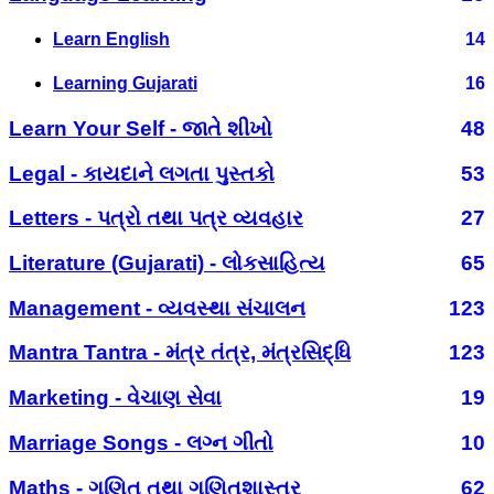
Learn English
14
Learning Gujarati
16
Learn Your Self - જાતે શીખો
48
Legal - કાયદાને લગતા પુસ્તકો
53
Letters - પત્રો તથા પત્ર વ્યવહાર
27
Literature (Gujarati) - લોકસાહિત્ય
65
Management - વ્યવસ્થા સંચાલન
123
Mantra Tantra - મંત્ર તંત્ર, મંત્રસિદ્ધિ
123
Marketing - વેચાણ સેવા
19
Marriage Songs - લગ્ન ગીતો
10
Maths - ગણિત તથા ગણિતશાસ્ત્ર
62