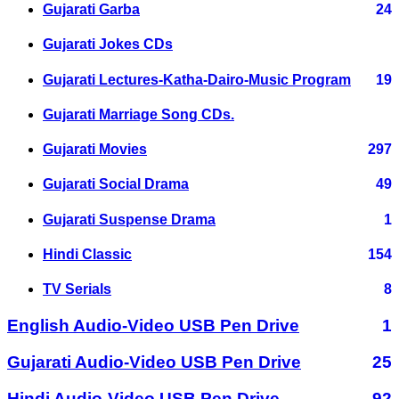
Gujarati Garba
24
Gujarati Jokes CDs
Gujarati Lectures-Katha-Dairo-Music Program
19
Gujarati Marriage Song CDs.
Gujarati Movies
297
Gujarati Social Drama
49
Gujarati Suspense Drama
1
Hindi Classic
154
TV Serials
8
English Audio-Video USB Pen Drive
1
Gujarati Audio-Video USB Pen Drive
25
Hindi Audio-Video USB Pen Drive
92