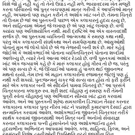
વિશે જો હું નહીં કહું તો તેનો ઉઘાડ નહીં મળે. ભાયાવદરમા ખેત મજૂરી
કરતા પરિવારનો આ પુત્ર બચપણમાં માત્ર ગરીબી કે આપત્તિઓ માત્ર
નહીં, અપમાનો પણ સહન કરીને તે અશોક ખાંટ બને છે. તેમના ચિત્રો
તો ઉત્તમ છે જ! આ પુસ્તકની પાછળ એક કલાકારનું હૃદય રહ્યુ છે,
અને સાહિત્યમા એમનું જે લખાણ છે એ પણ ખાંટુ લખાણ છે. વળી
ક્યાંય પણ અતિશયોક્તિ નથી. મારી દ્રષ્ટિએ આ એક વાસ્તવદર્શી
સર્જક છે. આ પુસ્તકમા વ્યક્તિની આત્મકથા કે સ્મરણ કથા નથી,
પરંતુ એક કલાકારની સંઘર્ષકથા અને સમર્પણગાથા છે. આંસુઓથી
પોતાનું મુખ જે લોકો ધોવે છે એ જ તેજસ્વી બની શકે છે. મારે કહેવું
જોઈએ કે અશોકભાઈએ પોતાના વ્યક્તિચિત્રને પોતાના શબ્દોમાં
આલેખ્યુ છે, ત્યારે તેનો આત્મા અંદર રેડયો છે. વળી પુસ્તકમાં અશોક
ખાંટ એક જગ્યાએ કહે છે કે મારું કલાકાર હોવું ગૌરવ તો છે જ, પરંતુ
એ પણ સત્ય છે કે, જે ઊંચાઈઓ પામવા હું પાગલ થઈ જીવનભર
મથતો રહ્યો, તેમ છતાં એ મહાન કલાકારોના રજમાત્ર જેટલું પણ હું
નથી કરી શક્યો. પુન:જન્મનું ચક્ર જો સત્ય વાત હોય તો ફરી ફરીને
મારે એક કલાકાર બની એ સૌંદર્યને પામવા ચિતરવું છે.” આ પ્રસંગે
ચિત્રકારના ક્લાગુરુ સ્વ. શ્રી શરદ ચૌહાણ નું સ્મરણ કરી તેમની
પુત્રી સ્વેતા ચૌહાણનું પણ અભિવાદન સૌમ્યા ખાંટ દ્વારા કરવામાં
આવેલ. અને આ પુસ્તકની શ્રેષ્ઠ સમકાલીન ડિઝાઇન તૈયાર કરનાર
કલાકારના કલાકાર પુત્ર નીરવ ખાંટ ને પદ્મશ્રી કુમારપાળ દેસાઈ દ્વારા
સન્માનિત કરવામાં આવેલ. અશોકભાઈના જીવનને ચિત્રકાર તરીકે
સાર્થક કરવામાં જીવનસાથી અને મિત્ર બની અનોખો સેવાયજ્ઞ
કરનાર કલાકારના પત્ની હંસાબેનને પણ અશોકભાઈના હસ્તે
હદયભીના અભિનંદન આપવામાં આવેલ. કલા, સાહિત્ય, ફિલ્મ, અને
રંગમંચની વિશેષ હસ્તીઓની ઉપસ્થિતિ વચ્ચે જાણીતા ચિત્