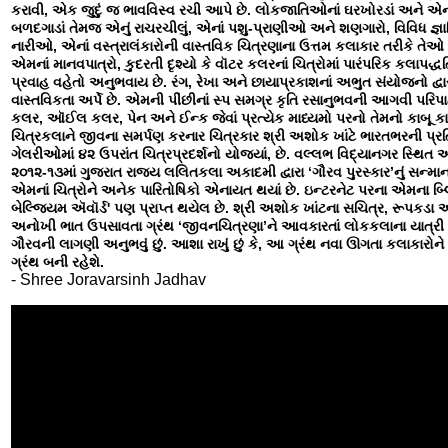
કરાવી, એક જુદું જ ભાવવિસ્વ રચી આપે છે. લોકજાતિઓનાં ઘરખોરડાં અને એ
બળદગાડાં તેમજ એનું રાચરચીલું, એનાં પશુ-પ્રાણીઓ અને શણગારો, વિવિધ જ્ઞ
નારીઓ, એનાં વસ્ત્રાલંકારોની વાસ્તવિક ચિત્રણાના ઉત્તમ કલાકાર તરીકે તેઓ પ્
એમનાં માનવપાત્રો, કુદરતી દૃશ્યો કે વૉટર કલરનાં ચિત્રોમાં પારંપરિક કલાપદ્
પ્રવાહ વહેતો અનુભવાય છે. રંગ, રેખા અને છાયાપ્રકાશનાં અભુત સંયોજનો દ્વા
વાસ્તવિકતા અર્પે છે. એમની પીંછીનાં સ્પ સમગ્ર કૃતિ રસાનુભવની આગવી પરિપ
કલર, ઑઈલ કલર, પેન અને ઈન્ક જેવાં પ્રત્યેક માધ્યમો પરનો તેમનો કાબૂ કાબ
ચિત્રકલાને જીવના સમર્પણ કરનાર ચિત્રકાર શ્રી અશોક ખાંટે ભારતભરની પ્રતિ
ગેલરીઓમાં ૪૨ ઉપરાંત ચિત્રપ્રદર્શનો યોજ્યાં, છે. વલ્લભ વિદ્યાનગર સ્થિત આ
૨૦૧૨-૧૩માં ગુજરાત રાજ્ય લલિતકલા અકાદમી દ્વારા ‘ગૌરવ પુરસ્કાર’નું સન્માન પ
એમનાં ચિત્રોને અનેક પારિતોષિકો એનાયત થયાં છે. ઇન્ટરનેટ પરના એમના બ્લ
બેલ્જિયમ ઍવૉર્ડ' પણ પ્રાપ્ત થયેલ છે. શ્રી અશોક ખાંટના સચિત્ર, રૂપકડા
અનોખી ભાત ઉપસાવતા ગ્રંથ ‘જીવનચિત્રણા’ને આવકારતાં લોકકલાના યાત્રી
ગૌરવની લાગણી અનુભવું છું. આશા રાખું છું કે, આ ગ્રંથ નવા ઊગતા કલાકારોને પ
ગ્રંથ બની રહેશે.
- Shree Joravarsinh Jadhav