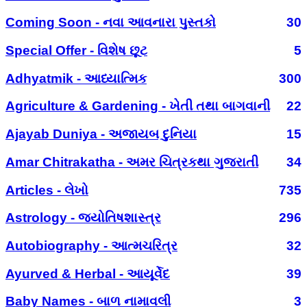
Coming Soon - નવા આવનારા પુસ્તકો
30
Special Offer - વિશેષ છૂટ
5
Adhyatmik - આધ્યાત્મિક
300
Agriculture & Gardening - ખેતી તથા બાગવાની
22
Ajayab Duniya - અજાયબ દુનિયા
15
Amar Chitrakatha - અમર ચિત્રકથા ગુજરાતી
34
Articles - લેખો
735
Astrology - જ્યોતિષશાસ્ત્ર
296
Autobiography - આત્મચરિત્ર
32
Ayurved & Herbal - આયૂર્વેદ
39
Baby Names - બાળ નામાવલી
3