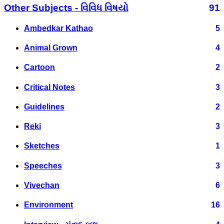
Other Subjects - વિવિધ વિષયો
91
Ambedkar Kathao
5
Animal Grown
4
Cartoon
2
Critical Notes
3
Guidelines
2
Reki
3
Sketches
1
Speeches
3
Vivechan
6
Environment
16