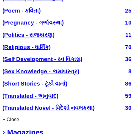
(Poem - કવિતા)
25
(Pregnancy - ગર્ભાવસ્થા)
10
(Politics - રાજકારણ)
11
(Religious - ધાર્મિક)
70
(Self Development - સ્વ વિકાસ)
36
(Sex Knowledge - કામશાસ્ત્ર)
8
(Short Stories - ટૂંકી વાર્તા)
86
(Translated - અનુવાદ)
59
(Translated Novel - વિદેશી નવલકથા)
30
Close
Magazines