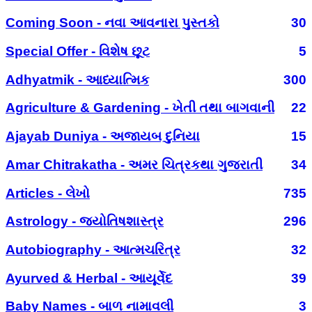
Coming Soon - નવા આવનારા પુસ્તકો
30
Special Offer - વિશેષ છૂટ
5
Adhyatmik - આધ્યાત્મિક
300
Agriculture & Gardening - ખેતી તથા બાગવાની
22
Ajayab Duniya - અજાયબ દુનિયા
15
Amar Chitrakatha - અમર ચિત્રકથા ગુજરાતી
34
Articles - લેખો
735
Astrology - જ્યોતિષશાસ્ત્ર
296
Autobiography - આત્મચરિત્ર
32
Ayurved & Herbal - આયૂર્વેદ
39
Baby Names - બાળ નામાવલી
3