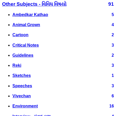
Other Subjects - વિવિધ વિષયો
91
Ambedkar Kathao
5
Animal Grown
4
Cartoon
2
Critical Notes
3
Guidelines
2
Reki
3
Sketches
1
Speeches
3
Vivechan
6
Environment
16