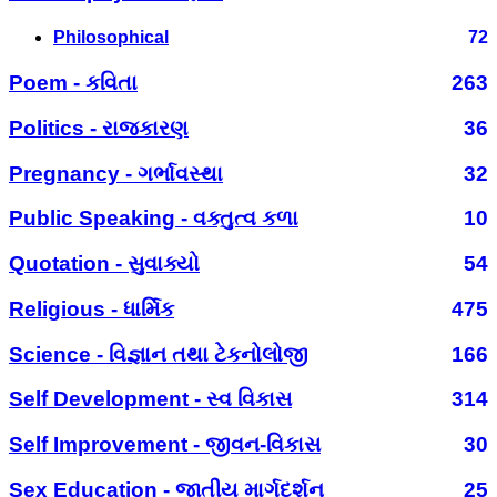
Philosophical
72
Poem - કવિતા
263
Politics - રાજકારણ
36
Pregnancy - ગર્ભાવસ્થા
32
Public Speaking - વક્તુત્વ કળા
10
Quotation - સુવાક્યો
54
Religious - ધાર્મિક
475
Science - વિજ્ઞાન તથા ટેકનોલોજી
166
Self Development - સ્વ વિકાસ
314
Self Improvement - જીવન-વિકાસ
30
Sex Education - જાતીય માર્ગદર્શન
25