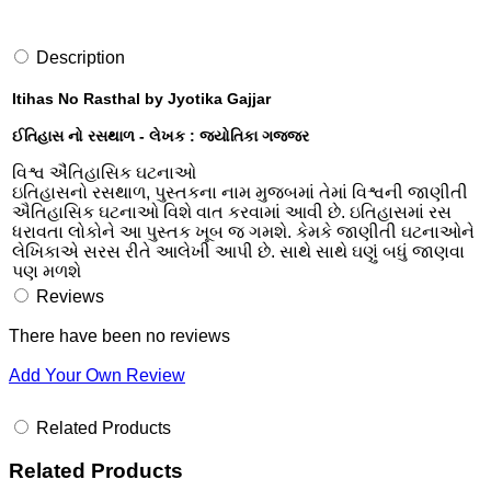
Description
Itihas No Rasthal by Jyotika Gajjar
ઈતિહાસ નો રસથાળ - લેખક : જયોતિકા ગજ્જર
વિશ્વ ઐંતિહાસિક ઘટનાઓ
ઇતિહાસનો રસથાળ, પુસ્તકના નામ મુજબમાં તેમાં વિશ્વની જાણીતી
ઐતિહાસિક ઘટનાઓ વિશે વાત કરવામાં આવી છે. ઇતિહાસમાં રસ
ધરાવતા લોકોને આ પુસ્તક ખૂબ જ ગમશે. કેમકે જાણીતી ઘટનાઓને
લેખિકાએ સરસ રીતે આલેખી આપી છે. સાથે સાથે ઘણું બધું જાણવા
પણ મળશે
Reviews
There have been no reviews
Add Your Own Review
Related Products
Related Products