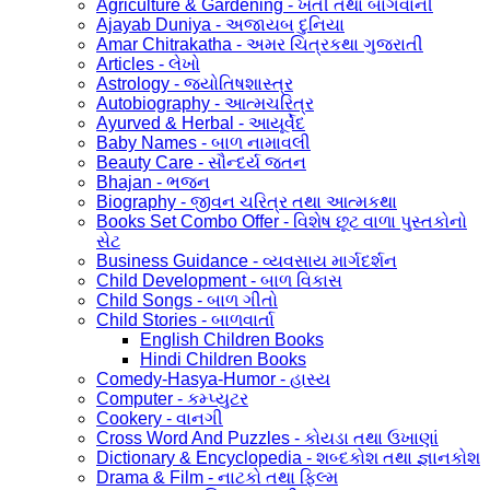
Agriculture & Gardening - ખેતી તથા બાગવાની
Ajayab Duniya - અજાયબ દુનિયા
Amar Chitrakatha - અમર ચિત્રકથા ગુજરાતી
Articles - લેખો
Astrology - જ્યોતિષશાસ્ત્ર
Autobiography - આત્મચરિત્ર
Ayurved & Herbal - આયૂર્વેદ
Baby Names - બાળ નામાવલી
Beauty Care - સૌન્દર્ય જતન
Bhajan - ભજન
Biography - જીવન ચરિત્ર તથા આત્મકથા
Books Set Combo Offer - વિશેષ છૂટ વાળા પુસ્તકોનો
સેટ
Business Guidance - વ્યવસાય માર્ગદર્શન
Child Development - બાળ વિકાસ
Child Songs - બાળ ગીતો
Child Stories - બાળવાર્તા
English Children Books
Hindi Children Books
Comedy-Hasya-Humor - હાસ્ય
Computer - કમ્પ્યુટર
Cookery - વાનગી
Cross Word And Puzzles - કોયડા તથા ઉખાણાં
Dictionary & Encyclopedia - શબ્દકોશ તથા જ્ઞાનકોશ
Drama & Film - નાટકો તથા ફિલ્મ