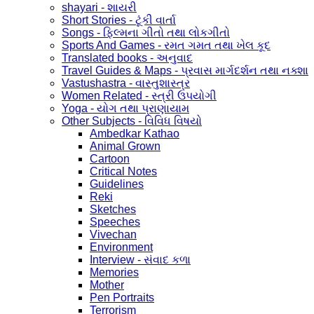
shayari - શાયરી
Short Stories - ટૂંકી વાર્તા
Songs - ફિલ્મના ગીતો તથા લોકગીતો
Sports And Games - રમત ગમત તથા ખેલ કૂદ
Translated books - અનુવાદ
Travel Guides & Maps - પ્રવાસ માર્ગદર્શન તથા નક્શા
Vastushastra - વાસ્તુશાસ્ત્ર
Women Related - સ્ત્રી ઉપયોગી
Yoga - યોગ તથા પ્રાણાયામ
Other Subjects - વિવિધ વિષયો
Ambedkar Kathao
Animal Grown
Cartoon
Critical Notes
Guidelines
Reki
Sketches
Speeches
Vivechan
Environment
Interview - સંવાદ કળા
Memories
Mother
Pen Portraits
Terrorism