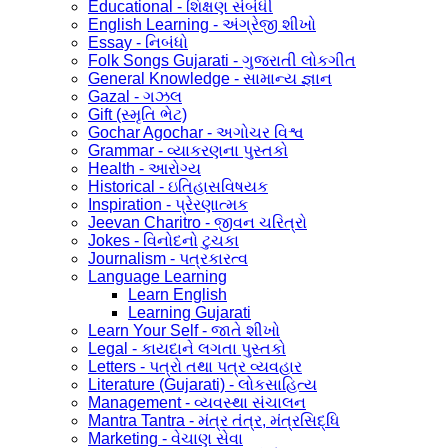
Educational - શિક્ષણ સંબંધી
English Learning - અંગ્રેજી શીખો
Essay - નિબંધો
Folk Songs Gujarati - ગુજરાતી લોકગીત
General Knowledge - સામાન્ય જ્ઞાન
Gazal - ગઝલ
Gift (સ્મૃતિ ભેટ)
Gochar Agochar - અગોચર વિશ્વ
Grammar - વ્યાકરણના પુસ્તકો
Health - આરોગ્ય
Historical - ઇતિહાસવિષયક
Inspiration - પ્રેરણાત્મક
Jeevan Charitro - જીવન ચરિત્રો
Jokes - વિનોદનો ટુચકા
Journalism - પત્રકારત્વ
Language Learning
Learn English
Learning Gujarati
Learn Your Self - જાતે શીખો
Legal - કાયદાને લગતા પુસ્તકો
Letters - પત્રો તથા પત્ર વ્યવહાર
Literature (Gujarati) - લોકસાહિત્ય
Management - વ્યવસ્થા સંચાલન
Mantra Tantra - મંત્ર તંત્ર, મંત્રસિદ્ધિ
Marketing - વેચાણ સેવા