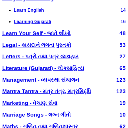
Learn English
14
Learning Gujarati
16
Learn Your Self - જાતે શીખો
48
Legal - કાયદાને લગતા પુસ્તકો
53
Letters - પત્રો તથા પત્ર વ્યવહાર
27
Literature (Gujarati) - લોકસાહિત્ય
65
Management - વ્યવસ્થા સંચાલન
123
Mantra Tantra - મંત્ર તંત્ર, મંત્રસિદ્ધિ
123
Marketing - વેચાણ સેવા
19
Marriage Songs - લગ્ન ગીતો
10
Maths - ગણિત તથા ગણિતશાસ્ત્ર
62