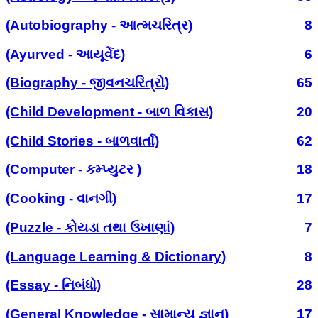
(Autobiography - આત્મચરિત્ર)
8
(Ayurved - આયૂર્વેદ)
6
(Biography - જીવનચરિત્રો)
65
(Child Development - બાળ વિકાસ)
20
(Child Stories - બાળવાર્તા)
62
(Computer - કમ્પ્યુટર )
18
(Cooking - વાનગી)
17
(Puzzle - કોયડા તથા ઉખાણાં)
7
(Language Learning & Dictionary)
8
(Essay - નિબંધો)
28
(General Knowledge - સામાન્ય જ્ઞાન)
17