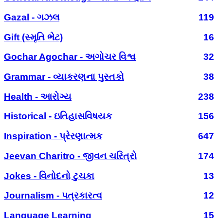
Gazal - ગઝલ
119
Gift (સ્મૃતિ ભેટ)
16
Gochar Agochar - અગોચર વિશ્વ
32
Grammar - વ્યાકરણના પુસ્તકો
38
Health - આરોગ્ય
238
Historical - ઇતિહાસવિષયક
156
Inspiration - પ્રેરણાત્મક
647
Jeevan Charitro - જીવન ચરિત્રો
174
Jokes - વિનોદનો ટુચકા
13
Journalism - પત્રકારત્વ
12
Language Learning
15