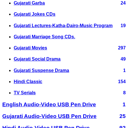
Gujarati Garba
24
Gujarati Jokes CDs
Gujarati Lectures-Katha-Dairo-Music Program
19
Gujarati Marriage Song CDs.
Gujarati Movies
297
Gujarati Social Drama
49
Gujarati Suspense Drama
1
Hindi Classic
154
TV Serials
8
English Audio-Video USB Pen Drive
1
Gujarati Audio-Video USB Pen Drive
25
Hindi Audio-Video USB Pen Drive
92