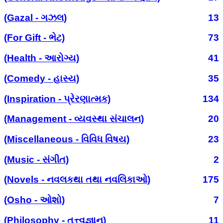
(Gazal - ગઝલ)
13
(For Gift - ભેટ)
73
(Health - આરોગ્ય)
41
(Comedy - હાસ્ય)
35
(Inspiration - પ્રેરણાત્મક)
134
(Management - વ્યવસ્થા સંચાલન)
20
(Miscellaneous - વિવિધ વિષય)
23
(Music - સંગીત)
2
(Novels - નવલકથા તથા નવલિકાઓ)
175
(Osho - ઓશો)
7
(Philosophy - તત્ત્વજ્ઞાન)
11