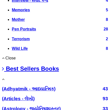
Interview - સંવાદ કળા
4
Memories
5
Mother
8
Pen Portraits
28
Terrorism
2
Wild Life
8
Close
Best Sellers Books
(Adhyatmik - આધ્યાત્મિક)
43
(Articles - લેખો)
93
(Astrology - જ્યોતિષશાસ્ત્ર)
33