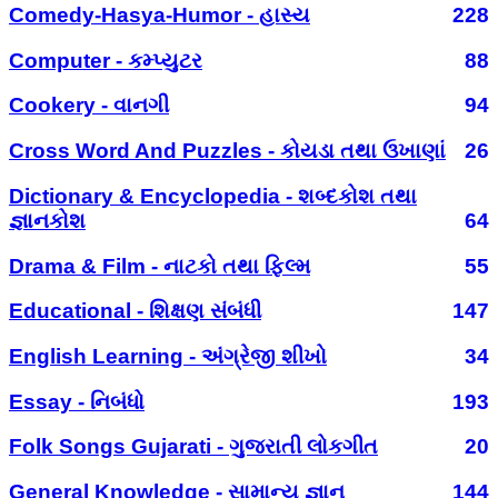
Comedy-Hasya-Humor - હાસ્ય
228
Computer - કમ્પ્યુટર
88
Cookery - વાનગી
94
Cross Word And Puzzles - કોયડા તથા ઉખાણાં
26
Dictionary & Encyclopedia - શબ્દકોશ તથા
જ્ઞાનકોશ
64
Drama & Film - નાટકો તથા ફિલ્મ
55
Educational - શિક્ષણ સંબંધી
147
English Learning - અંગ્રેજી શીખો
34
Essay - નિબંધો
193
Folk Songs Gujarati - ગુજરાતી લોકગીત
20
General Knowledge - સામાન્ય જ્ઞાન
144