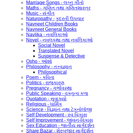
Marriage Songs - લગ્ન ગીતો
Maths - ગણિત તથા ગણિતશાસ્ત્ર
Music - સંગીત
Naturopathy - કુદરતી ઉપચાર
Navneet Children Books
Navneet General Books
Navlika - નવલિકાઓ
Novel - નવલકથા તથા નવલિકાઓ
Social Novel
Translated Novel
Suspense & Detective
Osho - ઓશો
Philosophy - તત્ત્વજ્ઞાન
Philosophical
Poem - કવિતા
Politics - રાજકારણ
Pregnancy - ગર્ભાવસ્થા
Public Speaking - વક્તુત્વ કળા
Quotation - સુવાક્યો
Religious - ધાર્મિક
Science - વિજ્ઞાન તથા ટેકનોલોજી
Self Development - સ્વ વિકાસ
Self Improvement - જીવન-વિકાસ
Sex Education - જાતીય માર્ગદર્શન
Share Bazar - શેરબજાર માર્ગદર્શન