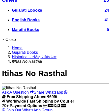
Others
25
Gujarati Ebooks
24
English Books
41
Marathi Books
5
Close
Home
Gujarati Books
Historical - ઇતિહાસવિષયક
Itihas No Rasthal
Itihas No Rasthal
Ask A Question
Share Whatsapp
Free Shipping Above
699/-
Worldwide Fast Shipping by Courier
70+ Payment Options
Join Our WhatsApp Group