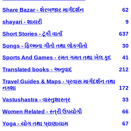
Share Bazar - શેરબજાર માર્ગદર્શન
62
shayari - શાયરી
9
Short Stories - ટૂંકી વાર્તા
637
Songs - ફિલ્મના ગીતો તથા લોકગીતો
30
Sports And Games - રમત ગમત તથા ખેલ કૂદ
41
Translated books - અનુવાદ
212
Travel Guides & Maps - પ્રવાસ માર્ગદર્શન તથા
નક્શા
172
Vastushastra - વાસ્તુશાસ્ત્ર
33
Women Related - સ્ત્રી ઉપયોગી
66
Yoga - યોગ તથા પ્રાણાયામ
67