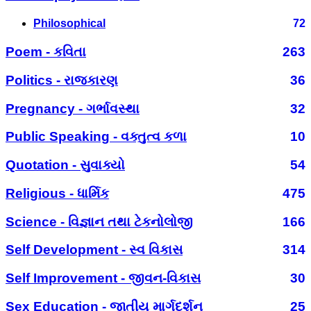
Philosophical
72
Poem - કવિતા
263
Politics - રાજકારણ
36
Pregnancy - ગર્ભાવસ્થા
32
Public Speaking - વક્તુત્વ કળા
10
Quotation - સુવાક્યો
54
Religious - ધાર્મિક
475
Science - વિજ્ઞાન તથા ટેકનોલોજી
166
Self Development - સ્વ વિકાસ
314
Self Improvement - જીવન-વિકાસ
30
Sex Education - જાતીય માર્ગદર્શન
25