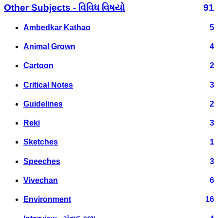
Other Subjects - વિવિધ વિષયો
91
Ambedkar Kathao
5
Animal Grown
4
Cartoon
2
Critical Notes
3
Guidelines
2
Reki
3
Sketches
1
Speeches
3
Vivechan
6
Environment
16