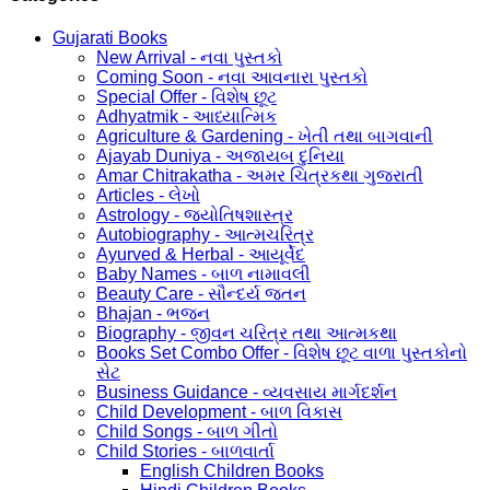
Gujarati Books
New Arrival - નવા પુસ્તકો
Coming Soon - નવા આવનારા પુસ્તકો
Special Offer - વિશેષ છૂટ
Adhyatmik - આધ્યાત્મિક
Agriculture & Gardening - ખેતી તથા બાગવાની
Ajayab Duniya - અજાયબ દુનિયા
Amar Chitrakatha - અમર ચિત્રકથા ગુજરાતી
Articles - લેખો
Astrology - જ્યોતિષશાસ્ત્ર
Autobiography - આત્મચરિત્ર
Ayurved & Herbal - આયૂર્વેદ
Baby Names - બાળ નામાવલી
Beauty Care - સૌન્દર્ય જતન
Bhajan - ભજન
Biography - જીવન ચરિત્ર તથા આત્મકથા
Books Set Combo Offer - વિશેષ છૂટ વાળા પુસ્તકોનો
સેટ
Business Guidance - વ્યવસાય માર્ગદર્શન
Child Development - બાળ વિકાસ
Child Songs - બાળ ગીતો
Child Stories - બાળવાર્તા
English Children Books