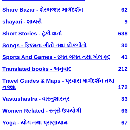
Share Bazar - શેરબજાર માર્ગદર્શન
62
shayari - શાયરી
9
Short Stories - ટૂંકી વાર્તા
638
Songs - ફિલ્મના ગીતો તથા લોકગીતો
30
Sports And Games - રમત ગમત તથા ખેલ કૂદ
41
Translated books - અનુવાદ
212
Travel Guides & Maps - પ્રવાસ માર્ગદર્શન તથા
નક્શા
172
Vastushastra - વાસ્તુશાસ્ત્ર
33
Women Related - સ્ત્રી ઉપયોગી
66
Yoga - યોગ તથા પ્રાણાયામ
67