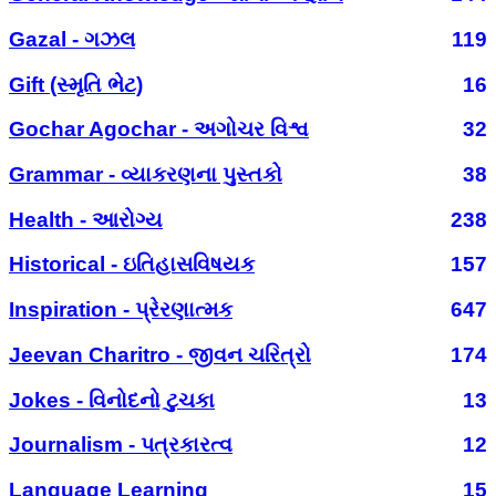
Gazal - ગઝલ
119
Gift (સ્મૃતિ ભેટ)
16
Gochar Agochar - અગોચર વિશ્વ
32
Grammar - વ્યાકરણના પુસ્તકો
38
Health - આરોગ્ય
238
Historical - ઇતિહાસવિષયક
157
Inspiration - પ્રેરણાત્મક
647
Jeevan Charitro - જીવન ચરિત્રો
174
Jokes - વિનોદનો ટુચકા
13
Journalism - પત્રકારત્વ
12
Language Learning
15