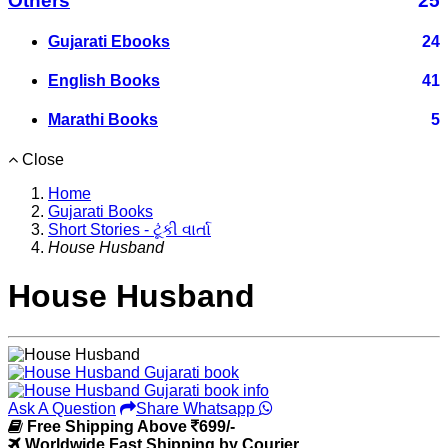
Others
25
Gujarati Ebooks
24
English Books
41
Marathi Books
5
Close
Home
Gujarati Books
Short Stories - ટૂંકી વાર્તા
House Husband
House Husband
Ask A Question
Share Whatsapp
Free Shipping Above
699/-
Worldwide Fast Shipping by Courier