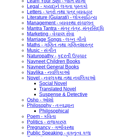
Learn Your Self - જાતે શીખો
Legal - કાયદાને લગતા પુસ્તકો
Letters - પત્રો તથા પત્ર વ્યવહાર
Literature (Gujarati) - લોકસાહિત્ય
Management - વ્યવસ્થા સંચાલન
Mantra Tantra - મંત્ર તંત્ર, મંત્રસિદ્ધિ
Marketing - વેચાણ સેવા
Marriage Songs - લગ્ન ગીતો
Maths - ગણિત તથા ગણિતશાસ્ત્ર
Music - સંગીત
Naturopathy - કુદરતી ઉપચાર
Navneet Children Books
Navneet General Books
Navlika - નવલિકાઓ
Novel - નવલકથા તથા નવલિકાઓ
Social Novel
Translated Novel
Suspense & Detective
Osho - ઓશો
Philosophy - તત્ત્વજ્ઞાન
Philosophical
Poem - કવિતા
Politics - રાજકારણ
Pregnancy - ગર્ભાવસ્થા
Public Speaking - વક્તુત્વ કળા