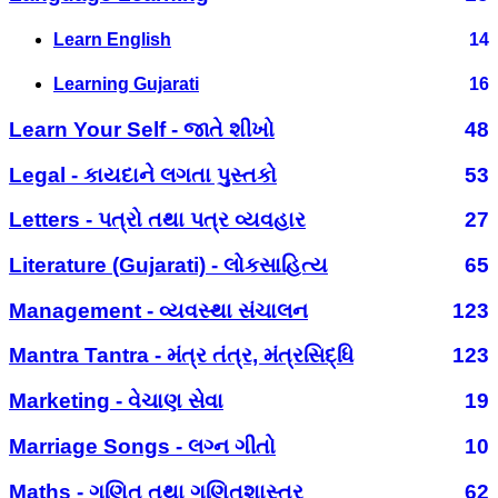
Learn English
14
Learning Gujarati
16
Learn Your Self - જાતે શીખો
48
Legal - કાયદાને લગતા પુસ્તકો
53
Letters - પત્રો તથા પત્ર વ્યવહાર
27
Literature (Gujarati) - લોકસાહિત્ય
65
Management - વ્યવસ્થા સંચાલન
123
Mantra Tantra - મંત્ર તંત્ર, મંત્રસિદ્ધિ
123
Marketing - વેચાણ સેવા
19
Marriage Songs - લગ્ન ગીતો
10
Maths - ગણિત તથા ગણિતશાસ્ત્ર
62