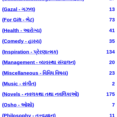
(Gazal - ગઝલ)
13
(For Gift - ભેટ)
73
(Health - આરોગ્ય)
41
(Comedy - હાસ્ય)
35
(Inspiration - પ્રેરણાત્મક)
134
(Management - વ્યવસ્થા સંચાલન)
20
(Miscellaneous - વિવિધ વિષય)
23
(Music - સંગીત)
2
(Novels - નવલકથા તથા નવલિકાઓ)
175
(Osho - ઓશો)
7
(Philosophy - તત્ત્વજ્ઞાન)
11