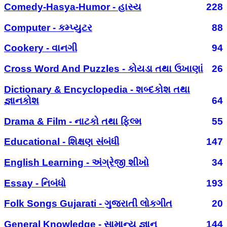
Comedy-Hasya-Humor - હાસ્ય
228
Computer - કમ્પ્યુટર
88
Cookery - વાનગી
94
Cross Word And Puzzles - કોયડા તથા ઉખાણાં
26
Dictionary & Encyclopedia - શબ્દકોશ તથા
જ્ઞાનકોશ
64
Drama & Film - નાટકો તથા ફિલ્મ
55
Educational - શિક્ષણ સંબંધી
147
English Learning - અંગ્રેજી શીખો
34
Essay - નિબંધો
193
Folk Songs Gujarati - ગુજરાતી લોકગીત
20
General Knowledge - સામાન્ય જ્ઞાન
144