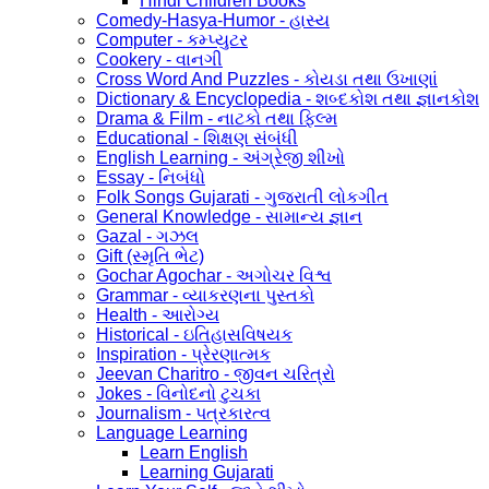
Hindi Children Books
Comedy-Hasya-Humor - હાસ્ય
Computer - કમ્પ્યુટર
Cookery - વાનગી
Cross Word And Puzzles - કોયડા તથા ઉખાણાં
Dictionary & Encyclopedia - શબ્દકોશ તથા જ્ઞાનકોશ
Drama & Film - નાટકો તથા ફિલ્મ
Educational - શિક્ષણ સંબંધી
English Learning - અંગ્રેજી શીખો
Essay - નિબંધો
Folk Songs Gujarati - ગુજરાતી લોકગીત
General Knowledge - સામાન્ય જ્ઞાન
Gazal - ગઝલ
Gift (સ્મૃતિ ભેટ)
Gochar Agochar - અગોચર વિશ્વ
Grammar - વ્યાકરણના પુસ્તકો
Health - આરોગ્ય
Historical - ઇતિહાસવિષયક
Inspiration - પ્રેરણાત્મક
Jeevan Charitro - જીવન ચરિત્રો
Jokes - વિનોદનો ટુચકા
Journalism - પત્રકારત્વ
Language Learning
Learn English
Learning Gujarati