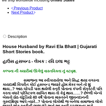
we ship worldwide including
United States
Previous Product
Next Product
Description
House Husband by Ravi Ela Bhatt | Gujarati
Short Stories book.
હાઉસ હસબન્ડ - લેખક : રવિ ઇલા ભટ્ટ
કલ્પના ની ક્યારીમાં ઊગેલું વાસ્તવિક્તા નું વટવૃક્ષ.
સમાજના આ સ્વીકારાયેલા અને સિદ્ધ થયા વગરના
કાયદાથી વિપરીત કોઈ હસબન્ડ જ્યારે હોમ મેકર બને તો શું
થાય...? આઠ ચોપડી પાસ થયેલી સ્ત્રી પોતાના કંપની સેક્રેટરી પતિ
કરતા વધારે પ્રેક્ટિકલ સાબિત થાય તો કેવું થાય……? છેલ્લી બેન્ચે
બેસતો ઠોઠ ચંદુડિયો 40 વર્ષે પોતાના માસ્તરને જીવનદાનની
ગુરુદક્ષિણા આપે ત્યારે...? પોતાના લોકોથી જ બનેલા સમાજના લોકો
જ્યારે એક સ્ત્રીની લાજ લૂંટે અને આ સ્ત્રી ઇચ્છામૃત્યુ માગે