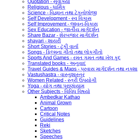
Quotation - સુવાક્યો
Religious - ધાર્મિક
Science - વિજ્ઞાન તથા ટેકનોલોજી
Self Development - સ્વ વિકાસ
Self Improvement - જીવન-વિકાસ
Sex Education - જાતીય માર્ગદર્શન
Share Bazar - શેરબજાર માર્ગદર્શન
shayari - શાયરી
Short Stories - ટૂંકી વાર્તા
Songs - ફિલ્મના ગીતો તથા લોકગીતો
Sports And Games - રમત ગમત તથા ખેલ કૂદ
Translated books - અનુવાદ
Travel Guides & Maps - પ્રવાસ માર્ગદર્શન તથા નક્શા
Vastushastra - વાસ્તુશાસ્ત્ર
Women Related - સ્ત્રી ઉપયોગી
Yoga - યોગ તથા પ્રાણાયામ
Other Subjects - વિવિધ વિષયો
Ambedkar Kathao
Animal Grown
Cartoon
Critical Notes
Guidelines
Reki
Sketches
Speeches