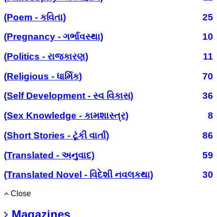
(Poem - કવિતા)
25
(Pregnancy - ગર્ભાવસ્થા)
10
(Politics - રાજકારણ)
11
(Religious - ધાર્મિક)
70
(Self Development - સ્વ વિકાસ)
36
(Sex Knowledge - કામશાસ્ત્ર)
8
(Short Stories - ટૂંકી વાર્તા)
86
(Translated - અનુવાદ)
59
(Translated Novel - વિદેશી નવલકથા)
30
Close
Magazines