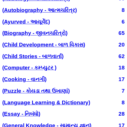
(Autobiography - આત્મચરિત્ર)
8
(Ayurved - આયૂર્વેદ)
6
(Biography - જીવનચરિત્રો)
65
(Child Development - બાળ વિકાસ)
20
(Child Stories - બાળવાર્તા)
62
(Computer - કમ્પ્યુટર )
18
(Cooking - વાનગી)
17
(Puzzle - કોયડા તથા ઉખાણાં)
7
(Language Learning & Dictionary)
8
(Essay - નિબંધો)
28
(General Knowledge - સામાન્ય જ્ઞાન)
17