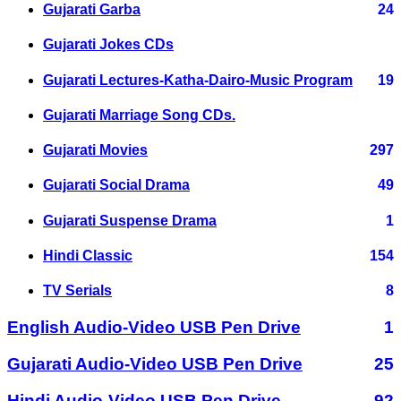
Gujarati Garba
24
Gujarati Jokes CDs
Gujarati Lectures-Katha-Dairo-Music Program
19
Gujarati Marriage Song CDs.
Gujarati Movies
297
Gujarati Social Drama
49
Gujarati Suspense Drama
1
Hindi Classic
154
TV Serials
8
English Audio-Video USB Pen Drive
1
Gujarati Audio-Video USB Pen Drive
25
Hindi Audio-Video USB Pen Drive
92