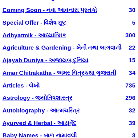
Coming Soon - નવા આવનારા પુસ્તકો
30
Special Offer - વિશેષ છૂટ
5
Adhyatmik - આધ્યાત્મિક
300
Agriculture & Gardening - ખેતી તથા બાગવાની
22
Ajayab Duniya - અજાયબ દુનિયા
15
Amar Chitrakatha - અમર ચિત્રકથા ગુજરાતી
34
Articles - લેખો
735
Astrology - જ્યોતિષશાસ્ત્ર
296
Autobiography - આત્મચરિત્ર
32
Ayurved & Herbal - આયૂર્વેદ
39
Baby Names - બાળ નામાવલી
3