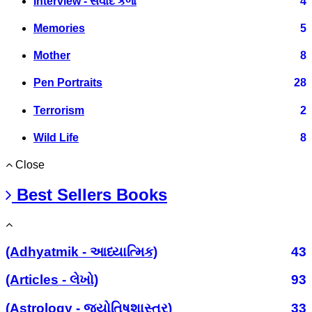
Interview - સંવાદ કળા
4
Memories
5
Mother
8
Pen Portraits
28
Terrorism
2
Wild Life
8
Close
Best Sellers Books
(Adhyatmik - આધ્યાત્મિક)
43
(Articles - લેખો)
93
(Astrology - જ્યોતિષશાસ્ત્ર)
33