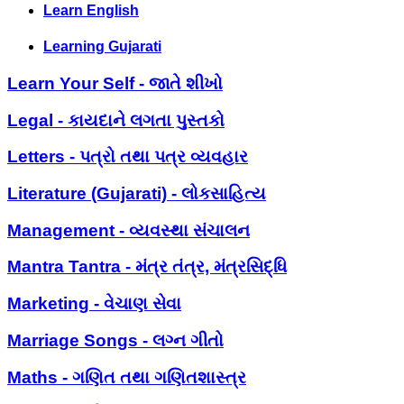
Learn English
Learning Gujarati
Learn Your Self - જાતે શીખો
Legal - કાયદાને લગતા પુસ્તકો
Letters - પત્રો તથા પત્ર વ્યવહાર
Literature (Gujarati) - લોકસાહિત્ય
Management - વ્યવસ્થા સંચાલન
Mantra Tantra - મંત્ર તંત્ર, મંત્રસિદ્ધિ
Marketing - વેચાણ સેવા
Marriage Songs - લગ્ન ગીતો
Maths - ગણિત તથા ગણિતશાસ્ત્ર