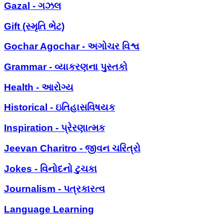
Gazal - ગઝલ
Gift (સ્મૃતિ ભેટ)
Gochar Agochar - અગોચર વિશ્વ
Grammar - વ્યાકરણના પુસ્તકો
Health - આરોગ્ય
Historical - ઇતિહાસવિષયક
Inspiration - પ્રેરણાત્મક
Jeevan Charitro - જીવન ચરિત્રો
Jokes - વિનોદનો ટુચકા
Journalism - પત્રકારત્વ
Language Learning