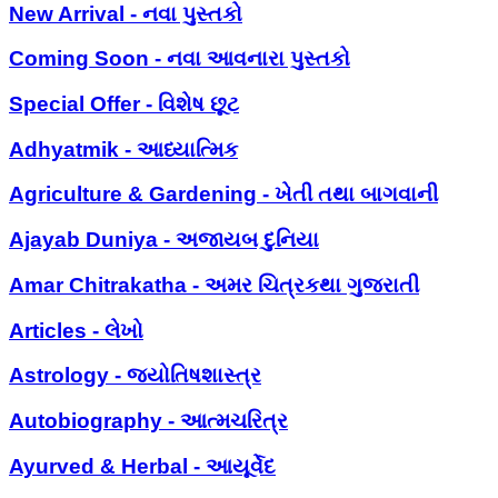
New Arrival - નવા પુસ્તકો
Coming Soon - નવા આવનારા પુસ્તકો
Special Offer - વિશેષ છૂટ
Adhyatmik - આધ્યાત્મિક
Agriculture & Gardening - ખેતી તથા બાગવાની
Ajayab Duniya - અજાયબ દુનિયા
Amar Chitrakatha - અમર ચિત્રકથા ગુજરાતી
Articles - લેખો
Astrology - જ્યોતિષશાસ્ત્ર
Autobiography - આત્મચરિત્ર
Ayurved & Herbal - આયૂર્વેદ