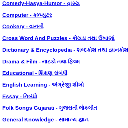
Comedy-Hasya-Humor - હાસ્ય
Computer - કમ્પ્યુટર
Cookery - વાનગી
Cross Word And Puzzles - કોયડા તથા ઉખાણાં
Dictionary & Encyclopedia - શબ્દકોશ તથા જ્ઞાનકો
Drama & Film - નાટકો તથા ફિલ્મ
Educational - શિક્ષણ સંબંધી
English Learning - અંગ્રેજી શીખો
Essay - નિબંધો
Folk Songs Gujarati - ગુજરાતી લોકગીત
General Knowledge - સામાન્ય જ્ઞાન