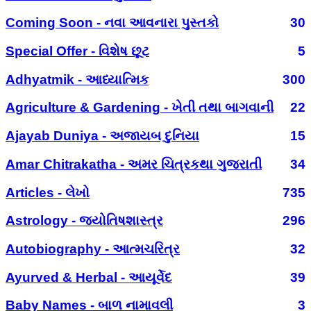
Coming Soon - નવા આવનારા પુસ્તકો
30
Special Offer - વિશેષ છૂટ
5
Adhyatmik - આધ્યાત્મિક
300
Agriculture & Gardening - ખેતી તથા બાગવાની
22
Ajayab Duniya - અજાયબ દુનિયા
15
Amar Chitrakatha - અમર ચિત્રકથા ગુજરાતી
34
Articles - લેખો
735
Astrology - જ્યોતિષશાસ્ત્ર
296
Autobiography - આત્મચરિત્ર
32
Ayurved & Herbal - આયૂર્વેદ
39
Baby Names - બાળ નામાવલી
3