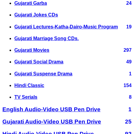
Gujarati Garba
24
Gujarati Jokes CDs
Gujarati Lectures-Katha-Dairo-Music Program
19
Gujarati Marriage Song CDs.
Gujarati Movies
297
Gujarati Social Drama
49
Gujarati Suspense Drama
1
Hindi Classic
154
TV Serials
8
English Audio-Video USB Pen Drive
1
Gujarati Audio-Video USB Pen Drive
25
Hindi Audio-Video USB Pen Drive
92