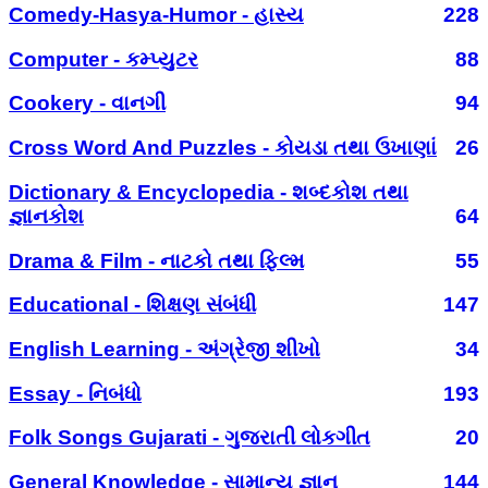
Comedy-Hasya-Humor - હાસ્ય
228
Computer - કમ્પ્યુટર
88
Cookery - વાનગી
94
Cross Word And Puzzles - કોયડા તથા ઉખાણાં
26
Dictionary & Encyclopedia - શબ્દકોશ તથા
જ્ઞાનકોશ
64
Drama & Film - નાટકો તથા ફિલ્મ
55
Educational - શિક્ષણ સંબંધી
147
English Learning - અંગ્રેજી શીખો
34
Essay - નિબંધો
193
Folk Songs Gujarati - ગુજરાતી લોકગીત
20
General Knowledge - સામાન્ય જ્ઞાન
144