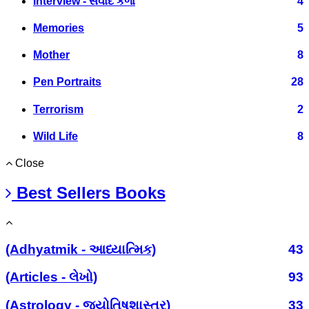
Interview - સંવાદ કળા
4
Memories
5
Mother
8
Pen Portraits
28
Terrorism
2
Wild Life
8
Close
Best Sellers Books
(Adhyatmik - આધ્યાત્મિક)
43
(Articles - લેખો)
93
(Astrology - જ્યોતિષશાસ્ત્ર)
33