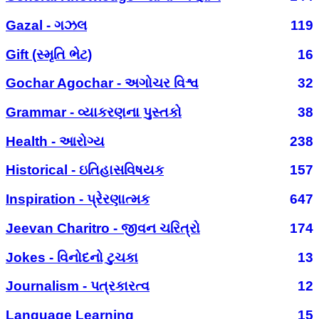
Gazal - ગઝલ
119
Gift (સ્મૃતિ ભેટ)
16
Gochar Agochar - અગોચર વિશ્વ
32
Grammar - વ્યાકરણના પુસ્તકો
38
Health - આરોગ્ય
238
Historical - ઇતિહાસવિષયક
157
Inspiration - પ્રેરણાત્મક
647
Jeevan Charitro - જીવન ચરિત્રો
174
Jokes - વિનોદનો ટુચકા
13
Journalism - પત્રકારત્વ
12
Language Learning
15