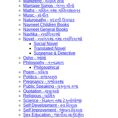
Marketing - વેચાણ સેવા
Marriage Songs - લગ્ન ગીતો
Maths - ગણિત તથા ગણિતશાસ્ત્ર
Music - સંગીત
Naturopathy - કુદરતી ઉપચાર
Navneet Children Books
Navneet General Books
Navlika - નવલિકાઓ
Novel - નવલકથા તથા નવલિકાઓ
Social Novel
Translated Novel
Suspense & Detective
Osho - ઓશો
Philosophy - તત્ત્વજ્ઞાન
Philosophical
Poem - કવિતા
Politics - રાજકારણ
Pregnancy - ગર્ભાવસ્થા
Public Speaking - વક્તુત્વ કળા
Quotation - સુવાક્યો
Religious - ધાર્મિક
Science - વિજ્ઞાન તથા ટેકનોલોજી
Self Development - સ્વ વિકાસ
Self Improvement - જીવન-વિકાસ
Sex Education - જાતીય માર્ગદર્શન