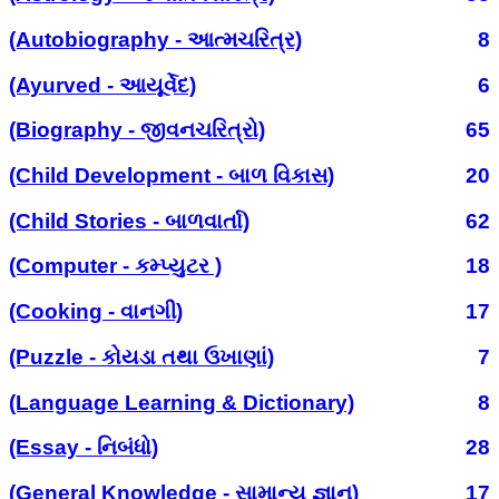
(Autobiography - આત્મચરિત્ર)
8
(Ayurved - આયૂર્વેદ)
6
(Biography - જીવનચરિત્રો)
65
(Child Development - બાળ વિકાસ)
20
(Child Stories - બાળવાર્તા)
62
(Computer - કમ્પ્યુટર )
18
(Cooking - વાનગી)
17
(Puzzle - કોયડા તથા ઉખાણાં)
7
(Language Learning & Dictionary)
8
(Essay - નિબંધો)
28
(General Knowledge - સામાન્ય જ્ઞાન)
17