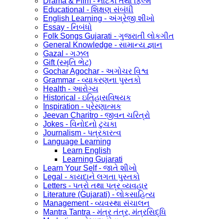
Drama & Film - નાટકો તથા ફિલ્મ
Educational - શિક્ષણ સંબંધી
English Learning - અંગ્રેજી શીખો
Essay - નિબંધો
Folk Songs Gujarati - ગુજરાતી લોકગીત
General Knowledge - સામાન્ય જ્ઞાન
Gazal - ગઝલ
Gift (સ્મૃતિ ભેટ)
Gochar Agochar - અગોચર વિશ્વ
Grammar - વ્યાકરણના પુસ્તકો
Health - આરોગ્ય
Historical - ઇતિહાસવિષયક
Inspiration - પ્રેરણાત્મક
Jeevan Charitro - જીવન ચરિત્રો
Jokes - વિનોદનો ટુચકા
Journalism - પત્રકારત્વ
Language Learning
Learn English
Learning Gujarati
Learn Your Self - જાતે શીખો
Legal - કાયદાને લગતા પુસ્તકો
Letters - પત્રો તથા પત્ર વ્યવહાર
Literature (Gujarati) - લોકસાહિત્ય
Management - વ્યવસ્થા સંચાલન
Mantra Tantra - મંત્ર તંત્ર, મંત્રસિદ્ધિ