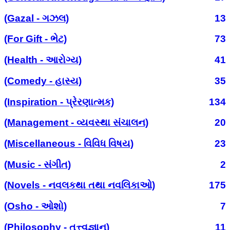
(Gazal - ગઝલ)
13
(For Gift - ભેટ)
73
(Health - આરોગ્ય)
41
(Comedy - હાસ્ય)
35
(Inspiration - પ્રેરણાત્મક)
134
(Management - વ્યવસ્થા સંચાલન)
20
(Miscellaneous - વિવિધ વિષય)
23
(Music - સંગીત)
2
(Novels - નવલકથા તથા નવલિકાઓ)
175
(Osho - ઓશો)
7
(Philosophy - તત્ત્વજ્ઞાન)
11