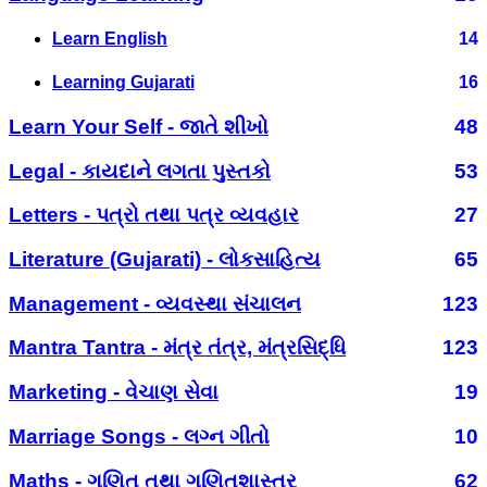
Learn English
14
Learning Gujarati
16
Learn Your Self - જાતે શીખો
48
Legal - કાયદાને લગતા પુસ્તકો
53
Letters - પત્રો તથા પત્ર વ્યવહાર
27
Literature (Gujarati) - લોકસાહિત્ય
65
Management - વ્યવસ્થા સંચાલન
123
Mantra Tantra - મંત્ર તંત્ર, મંત્રસિદ્ધિ
123
Marketing - વેચાણ સેવા
19
Marriage Songs - લગ્ન ગીતો
10
Maths - ગણિત તથા ગણિતશાસ્ત્ર
62