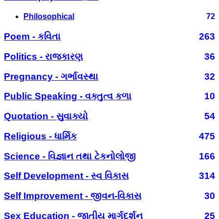
Philosophical
72
Poem - કવિતા
263
Politics - રાજકારણ
36
Pregnancy - ગર્ભાવસ્થા
32
Public Speaking - વક્તુત્વ કળા
10
Quotation - સુવાક્યો
54
Religious - ધાર્મિક
475
Science - વિજ્ઞાન તથા ટેકનોલોજી
166
Self Development - સ્વ વિકાસ
314
Self Improvement - જીવન-વિકાસ
30
Sex Education - જાતીય માર્ગદર્શન
25