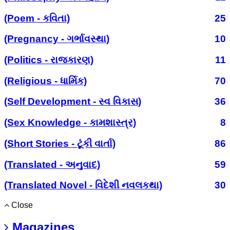
(Poem - કવિતા)
25
(Pregnancy - ગર્ભાવસ્થા)
10
(Politics - રાજકારણ)
11
(Religious - ધાર્મિક)
70
(Self Development - સ્વ વિકાસ)
36
(Sex Knowledge - કામશાસ્ત્ર)
8
(Short Stories - ટૂંકી વાર્તા)
86
(Translated - અનુવાદ)
59
(Translated Novel - વિદેશી નવલકથા)
30
Close
Magazines