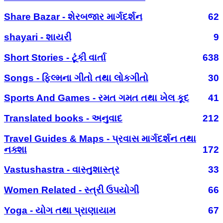
Share Bazar - શેરબજાર માર્ગદર્શન
62
shayari - શાયરી
9
Short Stories - ટૂંકી વાર્તા
638
Songs - ફિલ્મના ગીતો તથા લોકગીતો
30
Sports And Games - રમત ગમત તથા ખેલ કૂદ
41
Translated books - અનુવાદ
212
Travel Guides & Maps - પ્રવાસ માર્ગદર્શન તથા
નક્શા
172
Vastushastra - વાસ્તુશાસ્ત્ર
33
Women Related - સ્ત્રી ઉપયોગી
66
Yoga - યોગ તથા પ્રાણાયામ
67