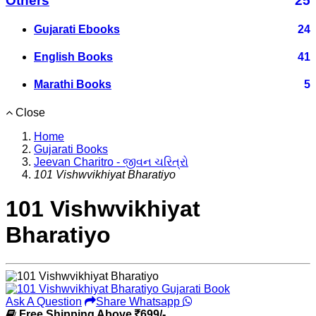
Others
25
Gujarati Ebooks
24
English Books
41
Marathi Books
5
Close
Home
Gujarati Books
Jeevan Charitro - જીવન ચરિત્રો
101 Vishwvikhiyat Bharatiyo
101 Vishwvikhiyat
Bharatiyo
Ask A Question
Share Whatsapp
Free Shipping Above
699/-