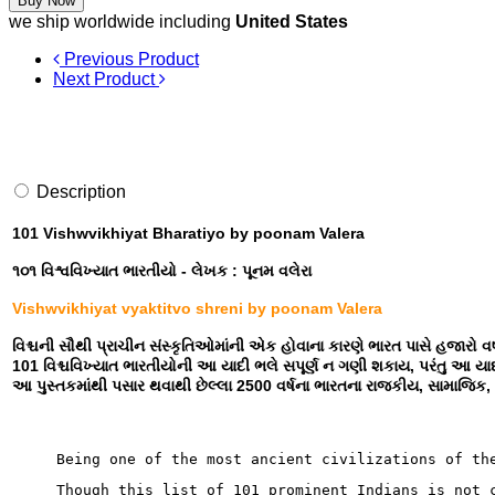
Buy Now
we ship worldwide including
United States
Previous Product
Next Product
Description
101 Vishwvikhiyat Bharatiyo by poonam Valera
૧૦૧ વિશ્વવિખ્યાત ભારતીયો - લેખક : પૂનમ વલેરા
Vishwvikhiyat vyaktitvo shreni by poonam Valera
વિશ્ચની સૌથી પ્રાચીન સંસ્કૃતિઓમાંની એક હોવાના કારણે ભારત પાસે હજારો વર
101 વિશ્ચવિખ્યાત ભારતીયોની આ યાદી ભલે સપૂર્ણ ન ગણી શકાય, પરંતુ આ યાદી
આ પુસ્તકમાંથી પસાર થવાથી છેલ્લા 2500 વર્ષના ભારતના રાજકીય, સામાજિક, 
Being one of the most ancient civilizations of th
Though this list of 101 prominent Indians is not 