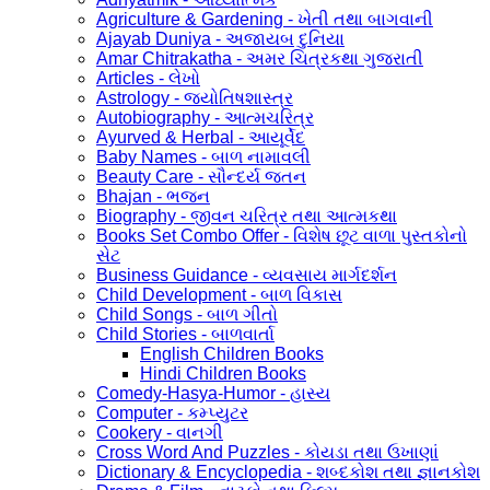
Agriculture & Gardening - ખેતી તથા બાગવાની
Ajayab Duniya - અજાયબ દુનિયા
Amar Chitrakatha - અમર ચિત્રકથા ગુજરાતી
Articles - લેખો
Astrology - જ્યોતિષશાસ્ત્ર
Autobiography - આત્મચરિત્ર
Ayurved & Herbal - આયૂર્વેદ
Baby Names - બાળ નામાવલી
Beauty Care - સૌન્દર્ય જતન
Bhajan - ભજન
Biography - જીવન ચરિત્ર તથા આત્મકથા
Books Set Combo Offer - વિશેષ છૂટ વાળા પુસ્તકોનો
સેટ
Business Guidance - વ્યવસાય માર્ગદર્શન
Child Development - બાળ વિકાસ
Child Songs - બાળ ગીતો
Child Stories - બાળવાર્તા
English Children Books
Hindi Children Books
Comedy-Hasya-Humor - હાસ્ય
Computer - કમ્પ્યુટર
Cookery - વાનગી
Cross Word And Puzzles - કોયડા તથા ઉખાણાં
Dictionary & Encyclopedia - શબ્દકોશ તથા જ્ઞાનકોશ