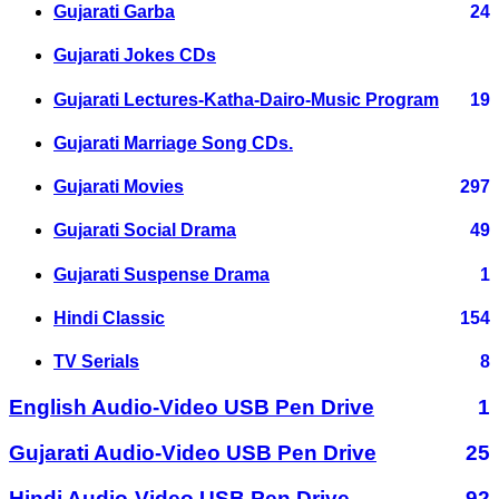
Gujarati Garba
24
Gujarati Jokes CDs
Gujarati Lectures-Katha-Dairo-Music Program
19
Gujarati Marriage Song CDs.
Gujarati Movies
297
Gujarati Social Drama
49
Gujarati Suspense Drama
1
Hindi Classic
154
TV Serials
8
English Audio-Video USB Pen Drive
1
Gujarati Audio-Video USB Pen Drive
25
Hindi Audio-Video USB Pen Drive
92