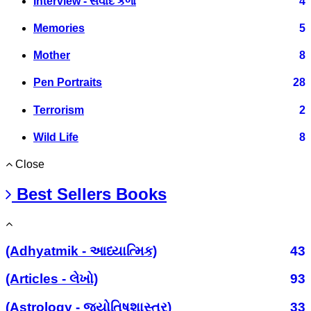
Interview - સંવાદ કળા
4
Memories
5
Mother
8
Pen Portraits
28
Terrorism
2
Wild Life
8
Close
Best Sellers Books
(Adhyatmik - આધ્યાત્મિક)
43
(Articles - લેખો)
93
(Astrology - જ્યોતિષશાસ્ત્ર)
33