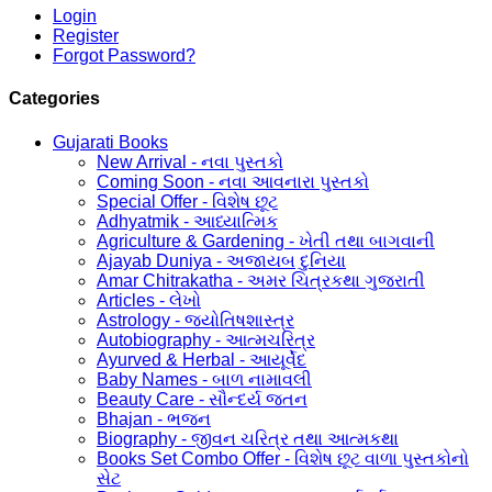
Login
Register
Forgot Password?
Categories
Gujarati Books
New Arrival - નવા પુસ્તકો
Coming Soon - નવા આવનારા પુસ્તકો
Special Offer - વિશેષ છૂટ
Adhyatmik - આધ્યાત્મિક
Agriculture & Gardening - ખેતી તથા બાગવાની
Ajayab Duniya - અજાયબ દુનિયા
Amar Chitrakatha - અમર ચિત્રકથા ગુજરાતી
Articles - લેખો
Astrology - જ્યોતિષશાસ્ત્ર
Autobiography - આત્મચરિત્ર
Ayurved & Herbal - આયૂર્વેદ
Baby Names - બાળ નામાવલી
Beauty Care - સૌન્દર્ય જતન
Bhajan - ભજન
Biography - જીવન ચરિત્ર તથા આત્મકથા
Books Set Combo Offer - વિશેષ છૂટ વાળા પુસ્તકોનો
સેટ