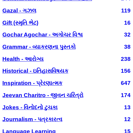
Gazal - ગઝલ
119
Gift (સ્મૃતિ ભેટ)
16
Gochar Agochar - અગોચર વિશ્વ
32
Grammar - વ્યાકરણના પુસ્તકો
38
Health - આરોગ્ય
238
Historical - ઇતિહાસવિષયક
156
Inspiration - પ્રેરણાત્મક
647
Jeevan Charitro - જીવન ચરિત્રો
174
Jokes - વિનોદનો ટુચકા
13
Journalism - પત્રકારત્વ
12
Language Learning
15