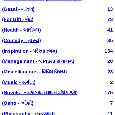
(Gazal - ગઝલ)
13
(For Gift - ભેટ)
73
(Health - આરોગ્ય)
41
(Comedy - હાસ્ય)
35
(Inspiration - પ્રેરણાત્મક)
134
(Management - વ્યવસ્થા સંચાલન)
20
(Miscellaneous - વિવિધ વિષય)
23
(Music - સંગીત)
2
(Novels - નવલકથા તથા નવલિકાઓ)
175
(Osho - ઓશો)
7
(Philosophy - તત્ત્વજ્ઞાન)
11