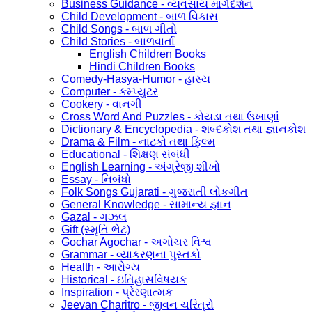
Business Guidance - વ્યવસાય માર્ગદર્શન
Child Development - બાળ વિકાસ
Child Songs - બાળ ગીતો
Child Stories - બાળવાર્તા
English Children Books
Hindi Children Books
Comedy-Hasya-Humor - હાસ્ય
Computer - કમ્પ્યુટર
Cookery - વાનગી
Cross Word And Puzzles - કોયડા તથા ઉખાણાં
Dictionary & Encyclopedia - શબ્દકોશ તથા જ્ઞાનકોશ
Drama & Film - નાટકો તથા ફિલ્મ
Educational - શિક્ષણ સંબંધી
English Learning - અંગ્રેજી શીખો
Essay - નિબંધો
Folk Songs Gujarati - ગુજરાતી લોકગીત
General Knowledge - સામાન્ય જ્ઞાન
Gazal - ગઝલ
Gift (સ્મૃતિ ભેટ)
Gochar Agochar - અગોચર વિશ્વ
Grammar - વ્યાકરણના પુસ્તકો
Health - આરોગ્ય
Historical - ઇતિહાસવિષયક
Inspiration - પ્રેરણાત્મક
Jeevan Charitro - જીવન ચરિત્રો