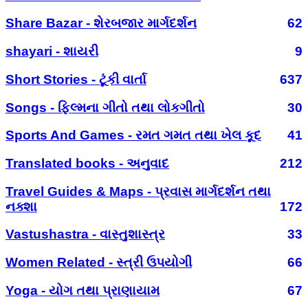
Share Bazar - શેરબજાર માર્ગદર્શન
62
shayari - શાયરી
9
Short Stories - ટૂંકી વાર્તા
637
Songs - ફિલ્મના ગીતો તથા લોકગીતો
30
Sports And Games - રમત ગમત તથા ખેલ કૂદ
41
Translated books - અનુવાદ
212
Travel Guides & Maps - પ્રવાસ માર્ગદર્શન તથા
નક્શા
172
Vastushastra - વાસ્તુશાસ્ત્ર
33
Women Related - સ્ત્રી ઉપયોગી
66
Yoga - યોગ તથા પ્રાણાયામ
67