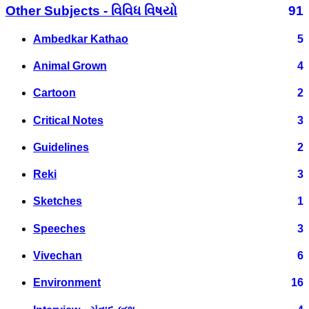
Other Subjects - વિવિધ વિષયો
91
Ambedkar Kathao
5
Animal Grown
4
Cartoon
2
Critical Notes
3
Guidelines
2
Reki
3
Sketches
1
Speeches
3
Vivechan
6
Environment
16