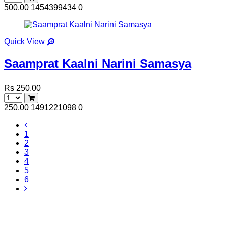
500.00
1454399434
0
Quick View
Saamprat Kaalni Narini Samasya
Rs 250.00
250.00
1491221098
0
1
2
3
4
5
6