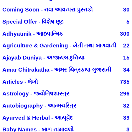
Coming Soon - નવા આવનારા પુસ્તકો
30
Special Offer - વિશેષ છૂટ
5
Adhyatmik - આધ્યાત્મિક
300
Agriculture & Gardening - ખેતી તથા બાગવાની
22
Ajayab Duniya - અજાયબ દુનિયા
15
Amar Chitrakatha - અમર ચિત્રકથા ગુજરાતી
34
Articles - લેખો
735
Astrology - જ્યોતિષશાસ્ત્ર
296
Autobiography - આત્મચરિત્ર
32
Ayurved & Herbal - આયૂર્વેદ
39
Baby Names - બાળ નામાવલી
3