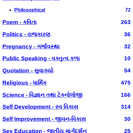
Philosophical
72
Poem - કવિતા
263
Politics - રાજકારણ
36
Pregnancy - ગર્ભાવસ્થા
32
Public Speaking - વક્તુત્વ કળા
10
Quotation - સુવાક્યો
54
Religious - ધાર્મિક
475
Science - વિજ્ઞાન તથા ટેકનોલોજી
166
Self Development - સ્વ વિકાસ
314
Self Improvement - જીવન-વિકાસ
30
Sex Education - જાતીય માર્ગદર્શન
25