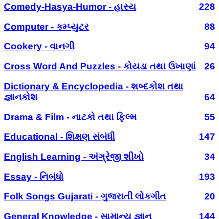
Comedy-Hasya-Humor - હાસ્ય
228
Computer - કમ્પ્યુટર
88
Cookery - વાનગી
94
Cross Word And Puzzles - કોયડા તથા ઉખાણાં
26
Dictionary & Encyclopedia - શબ્દકોશ તથા
જ્ઞાનકોશ
64
Drama & Film - નાટકો તથા ફિલ્મ
55
Educational - શિક્ષણ સંબંધી
147
English Learning - અંગ્રેજી શીખો
34
Essay - નિબંધો
193
Folk Songs Gujarati - ગુજરાતી લોકગીત
20
General Knowledge - સામાન્ય જ્ઞાન
144