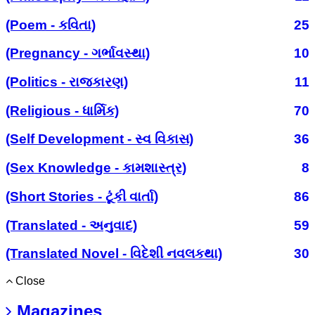
(Poem - કવિતા)
25
(Pregnancy - ગર્ભાવસ્થા)
10
(Politics - રાજકારણ)
11
(Religious - ધાર્મિક)
70
(Self Development - સ્વ વિકાસ)
36
(Sex Knowledge - કામશાસ્ત્ર)
8
(Short Stories - ટૂંકી વાર્તા)
86
(Translated - અનુવાદ)
59
(Translated Novel - વિદેશી નવલકથા)
30
Close
Magazines