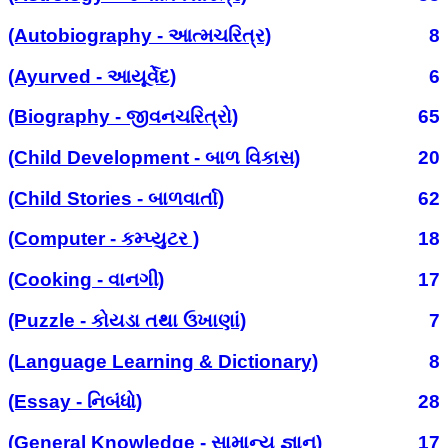
(Autobiography - આત્મચરિત્ર)
8
(Ayurved - આયૂર્વેદ)
6
(Biography - જીવનચરિત્રો)
65
(Child Development - બાળ વિકાસ)
20
(Child Stories - બાળવાર્તા)
62
(Computer - કમ્પ્યુટર )
18
(Cooking - વાનગી)
17
(Puzzle - કોયડા તથા ઉખાણાં)
7
(Language Learning & Dictionary)
8
(Essay - નિબંધો)
28
(General Knowledge - સામાન્ય જ્ઞાન)
17