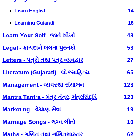
Learn English
14
Learning Gujarati
16
Learn Your Self - જાતે શીખો
48
Legal - કાયદાને લગતા પુસ્તકો
53
Letters - પત્રો તથા પત્ર વ્યવહાર
27
Literature (Gujarati) - લોકસાહિત્ય
65
Management - વ્યવસ્થા સંચાલન
123
Mantra Tantra - મંત્ર તંત્ર, મંત્રસિદ્ધિ
123
Marketing - વેચાણ સેવા
19
Marriage Songs - લગ્ન ગીતો
10
Maths - ગણિત તથા ગણિતશાસ્ત્ર
62