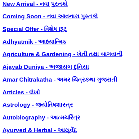
New Arrival - નવા પુસ્તકો
Coming Soon - નવા આવનારા પુસ્તકો
Special Offer - વિશેષ છૂટ
Adhyatmik - આધ્યાત્મિક
Agriculture & Gardening - ખેતી તથા બાગવાની
Ajayab Duniya - અજાયબ દુનિયા
Amar Chitrakatha - અમર ચિત્રકથા ગુજરાતી
Articles - લેખો
Astrology - જ્યોતિષશાસ્ત્ર
Autobiography - આત્મચરિત્ર
Ayurved & Herbal - આયૂર્વેદ