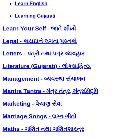
Learn English
Learning Gujarati
Learn Your Self - જાતે શીખો
Legal - કાયદાને લગતા પુસ્તકો
Letters - પત્રો તથા પત્ર વ્યવહાર
Literature (Gujarati) - લોકસાહિત્ય
Management - વ્યવસ્થા સંચાલન
Mantra Tantra - મંત્ર તંત્ર, મંત્રસિદ્ધિ
Marketing - વેચાણ સેવા
Marriage Songs - લગ્ન ગીતો
Maths - ગણિત તથા ગણિતશાસ્ત્ર