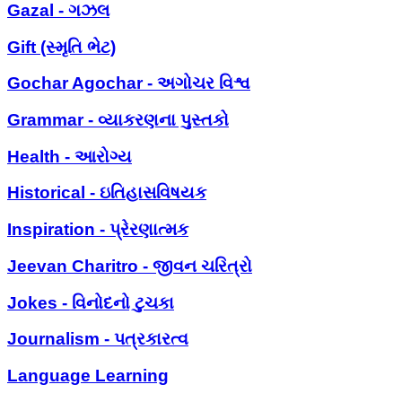
Gazal - ગઝલ
Gift (સ્મૃતિ ભેટ)
Gochar Agochar - અગોચર વિશ્વ
Grammar - વ્યાકરણના પુસ્તકો
Health - આરોગ્ય
Historical - ઇતિહાસવિષયક
Inspiration - પ્રેરણાત્મક
Jeevan Charitro - જીવન ચરિત્રો
Jokes - વિનોદનો ટુચકા
Journalism - પત્રકારત્વ
Language Learning