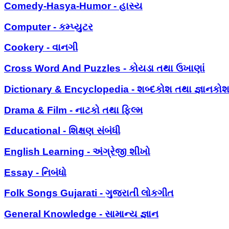
Comedy-Hasya-Humor - હાસ્ય
Computer - કમ્પ્યુટર
Cookery - વાનગી
Cross Word And Puzzles - કોયડા તથા ઉખાણાં
Dictionary & Encyclopedia - શબ્દકોશ તથા જ્ઞાનકો
Drama & Film - નાટકો તથા ફિલ્મ
Educational - શિક્ષણ સંબંધી
English Learning - અંગ્રેજી શીખો
Essay - નિબંધો
Folk Songs Gujarati - ગુજરાતી લોકગીત
General Knowledge - સામાન્ય જ્ઞાન