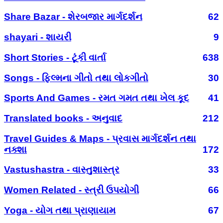
Share Bazar - શેરબજાર માર્ગદર્શન
62
shayari - શાયરી
9
Short Stories - ટૂંકી વાર્તા
638
Songs - ફિલ્મના ગીતો તથા લોકગીતો
30
Sports And Games - રમત ગમત તથા ખેલ કૂદ
41
Translated books - અનુવાદ
212
Travel Guides & Maps - પ્રવાસ માર્ગદર્શન તથા
નક્શા
172
Vastushastra - વાસ્તુશાસ્ત્ર
33
Women Related - સ્ત્રી ઉપયોગી
66
Yoga - યોગ તથા પ્રાણાયામ
67