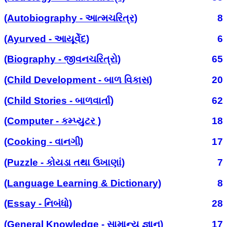
(Autobiography - આત્મચરિત્ર)
8
(Ayurved - આયૂર્વેદ)
6
(Biography - જીવનચરિત્રો)
65
(Child Development - બાળ વિકાસ)
20
(Child Stories - બાળવાર્તા)
62
(Computer - કમ્પ્યુટર )
18
(Cooking - વાનગી)
17
(Puzzle - કોયડા તથા ઉખાણાં)
7
(Language Learning & Dictionary)
8
(Essay - નિબંધો)
28
(General Knowledge - સામાન્ય જ્ઞાન)
17