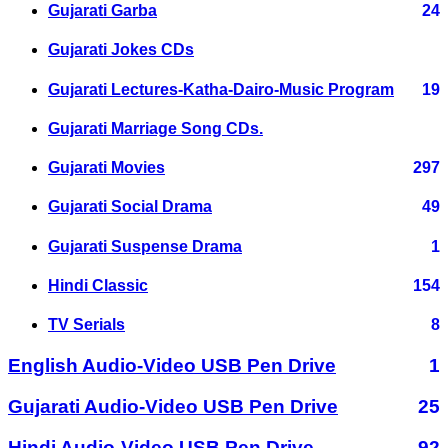
Gujarati Garba
24
Gujarati Jokes CDs
Gujarati Lectures-Katha-Dairo-Music Program
19
Gujarati Marriage Song CDs.
Gujarati Movies
297
Gujarati Social Drama
49
Gujarati Suspense Drama
1
Hindi Classic
154
TV Serials
8
English Audio-Video USB Pen Drive
1
Gujarati Audio-Video USB Pen Drive
25
Hindi Audio-Video USB Pen Drive
92