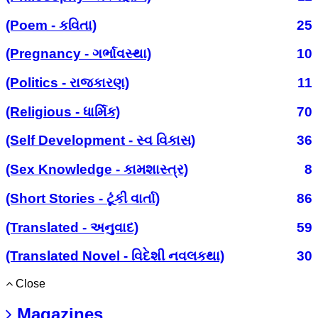
(Poem - કવિતા)
25
(Pregnancy - ગર્ભાવસ્થા)
10
(Politics - રાજકારણ)
11
(Religious - ધાર્મિક)
70
(Self Development - સ્વ વિકાસ)
36
(Sex Knowledge - કામશાસ્ત્ર)
8
(Short Stories - ટૂંકી વાર્તા)
86
(Translated - અનુવાદ)
59
(Translated Novel - વિદેશી નવલકથા)
30
Close
Magazines