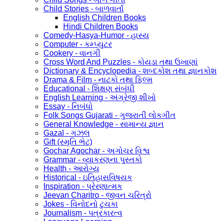
Child Stories - બાળવાર્તા
English Children Books
Hindi Children Books
Comedy-Hasya-Humor - હાસ્ય
Computer - કમ્પ્યુટર
Cookery - વાનગી
Cross Word And Puzzles - કોયડા તથા ઉખાણાં
Dictionary & Encyclopedia - શબ્દકોશ તથા જ્ઞાનકોશ
Drama & Film - નાટકો તથા ફિલ્મ
Educational - શિક્ષણ સંબંધી
English Learning - અંગ્રેજી શીખો
Essay - નિબંધો
Folk Songs Gujarati - ગુજરાતી લોકગીત
General Knowledge - સામાન્ય જ્ઞાન
Gazal - ગઝલ
Gift (સ્મૃતિ ભેટ)
Gochar Agochar - અગોચર વિશ્વ
Grammar - વ્યાકરણના પુસ્તકો
Health - આરોગ્ય
Historical - ઇતિહાસવિષયક
Inspiration - પ્રેરણાત્મક
Jeevan Charitro - જીવન ચરિત્રો
Jokes - વિનોદનો ટુચકા
Journalism - પત્રકારત્વ