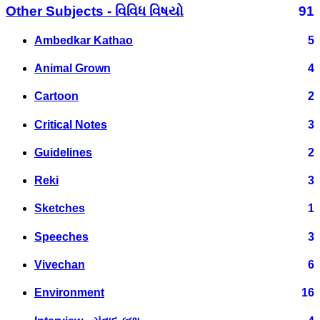
Other Subjects - વિવિધ વિષયો
91
Ambedkar Kathao
5
Animal Grown
4
Cartoon
2
Critical Notes
3
Guidelines
2
Reki
3
Sketches
1
Speeches
3
Vivechan
6
Environment
16