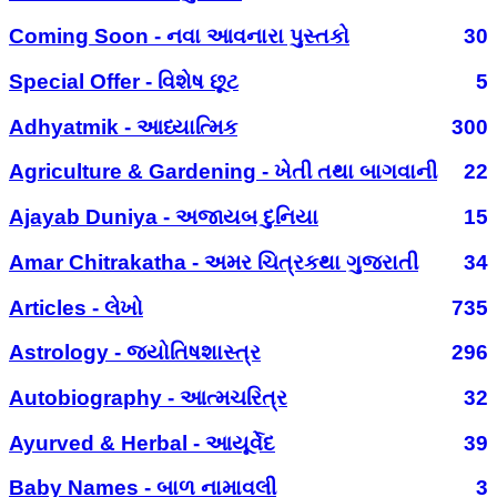
Coming Soon - નવા આવનારા પુસ્તકો
30
Special Offer - વિશેષ છૂટ
5
Adhyatmik - આધ્યાત્મિક
300
Agriculture & Gardening - ખેતી તથા બાગવાની
22
Ajayab Duniya - અજાયબ દુનિયા
15
Amar Chitrakatha - અમર ચિત્રકથા ગુજરાતી
34
Articles - લેખો
735
Astrology - જ્યોતિષશાસ્ત્ર
296
Autobiography - આત્મચરિત્ર
32
Ayurved & Herbal - આયૂર્વેદ
39
Baby Names - બાળ નામાવલી
3