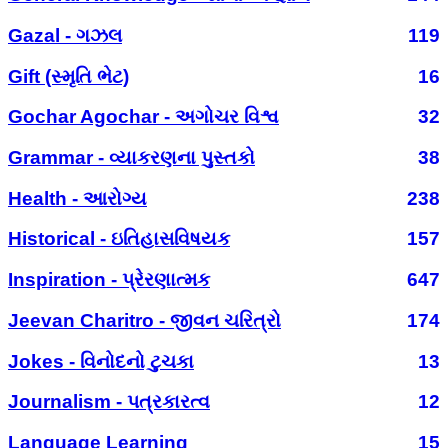
Gazal - ગઝલ
119
Gift (સ્મૃતિ ભેટ)
16
Gochar Agochar - અગોચર વિશ્વ
32
Grammar - વ્યાકરણના પુસ્તકો
38
Health - આરોગ્ય
238
Historical - ઇતિહાસવિષયક
157
Inspiration - પ્રેરણાત્મક
647
Jeevan Charitro - જીવન ચરિત્રો
174
Jokes - વિનોદનો ટુચકા
13
Journalism - પત્રકારત્વ
12
Language Learning
15