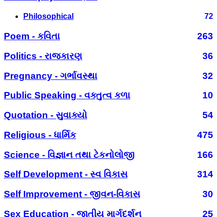
Philosophical
72
Poem - કવિતા
263
Politics - રાજકારણ
36
Pregnancy - ગર્ભાવસ્થા
32
Public Speaking - વક્તુત્વ કળા
10
Quotation - સુવાક્યો
54
Religious - ધાર્મિક
475
Science - વિજ્ઞાન તથા ટેકનોલોજી
166
Self Development - સ્વ વિકાસ
314
Self Improvement - જીવન-વિકાસ
30
Sex Education - જાતીય માર્ગદર્શન
25