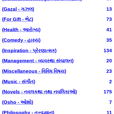
(Gazal - ગઝલ)
13
(For Gift - ભેટ)
73
(Health - આરોગ્ય)
41
(Comedy - હાસ્ય)
35
(Inspiration - પ્રેરણાત્મક)
134
(Management - વ્યવસ્થા સંચાલન)
20
(Miscellaneous - વિવિધ વિષય)
23
(Music - સંગીત)
2
(Novels - નવલકથા તથા નવલિકાઓ)
175
(Osho - ઓશો)
7
(Philosophy - તત્ત્વજ્ઞાન)
11