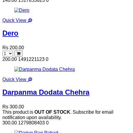
140.00
1517653623
0
Quick View
Dero
Rs 200.00
200.00
1491221123
0
Quick View
Darpanma Dodata Chehra
Rs 300.00
This product is
OUT OF STOCK
. Subscribe for email
notification upon availability.
300.00
1279808403
0