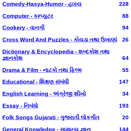
Comedy-Hasya-Humor - હાસ્ય
228
Computer - કમ્પ્યુટર
88
Cookery - વાનગી
94
Cross Word And Puzzles - કોયડા તથા ઉખાણાં
26
Dictionary & Encyclopedia - શબ્દકોશ તથા
જ્ઞાનકોશ
64
Drama & Film - નાટકો તથા ફિલ્મ
55
Educational - શિક્ષણ સંબંધી
147
English Learning - અંગ્રેજી શીખો
34
Essay - નિબંધો
193
Folk Songs Gujarati - ગુજરાતી લોકગીત
20
General Knowledge - સામાન્ય જ્ઞાન
144