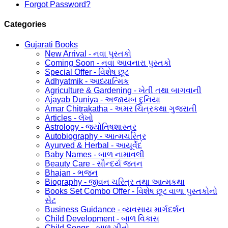
Forgot Password?
Categories
Gujarati Books
New Arrival - નવા પુસ્તકો
Coming Soon - નવા આવનારા પુસ્તકો
Special Offer - વિશેષ છૂટ
Adhyatmik - આધ્યાત્મિક
Agriculture & Gardening - ખેતી તથા બાગવાની
Ajayab Duniya - અજાયબ દુનિયા
Amar Chitrakatha - અમર ચિત્રકથા ગુજરાતી
Articles - લેખો
Astrology - જ્યોતિષશાસ્ત્ર
Autobiography - આત્મચરિત્ર
Ayurved & Herbal - આયૂર્વેદ
Baby Names - બાળ નામાવલી
Beauty Care - સૌન્દર્ય જતન
Bhajan - ભજન
Biography - જીવન ચરિત્ર તથા આત્મકથા
Books Set Combo Offer - વિશેષ છૂટ વાળા પુસ્તકોનો
સેટ
Business Guidance - વ્યવસાય માર્ગદર્શન
Child Development - બાળ વિકાસ
Child Songs - બાળ ગીતો