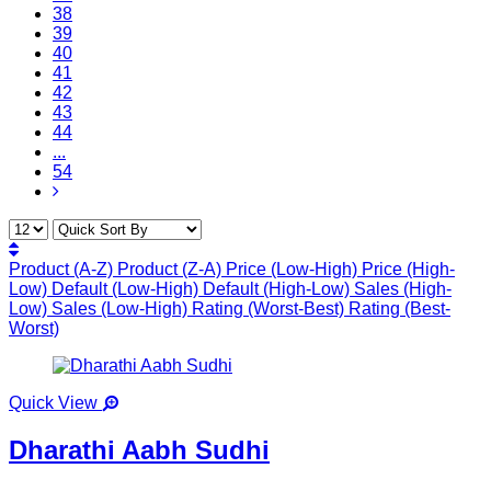
38
39
40
41
42
43
44
...
54
Product (A-Z)
Product (Z-A)
Price (Low-High)
Price (High-
Low)
Default (Low-High)
Default (High-Low)
Sales (High-
Low)
Sales (Low-High)
Rating (Worst-Best)
Rating (Best-
Worst)
Quick View
Dharathi Aabh Sudhi