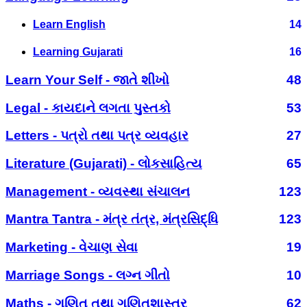
Learn English
14
Learning Gujarati
16
Learn Your Self - જાતે શીખો
48
Legal - કાયદાને લગતા પુસ્તકો
53
Letters - પત્રો તથા પત્ર વ્યવહાર
27
Literature (Gujarati) - લોકસાહિત્ય
65
Management - વ્યવસ્થા સંચાલન
123
Mantra Tantra - મંત્ર તંત્ર, મંત્રસિદ્ધિ
123
Marketing - વેચાણ સેવા
19
Marriage Songs - લગ્ન ગીતો
10
Maths - ગણિત તથા ગણિતશાસ્ત્ર
62