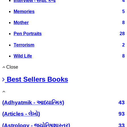
Interview - સંવાદ કળા
4
Memories
5
Mother
8
Pen Portraits
28
Terrorism
2
Wild Life
8
Close
Best Sellers Books
(Adhyatmik - આધ્યાત્મિક)
43
(Articles - લેખો)
93
(Astrology - જ્યોતિષશાસ્ત્ર)
33