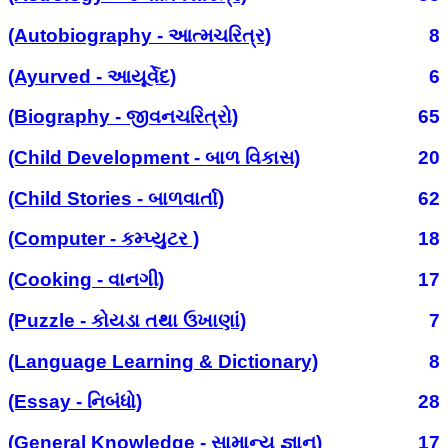
(Autobiography - આત્મચરિત્ર)
8
(Ayurved - આયૂર્વેદ)
6
(Biography - જીવનચરિત્રો)
65
(Child Development - બાળ વિકાસ)
20
(Child Stories - બાળવાર્તા)
62
(Computer - કમ્પ્યુટર )
18
(Cooking - વાનગી)
17
(Puzzle - કોયડા તથા ઉખાણાં)
7
(Language Learning & Dictionary)
8
(Essay - નિબંધો)
28
(General Knowledge - સામાન્ય જ્ઞાન)
17