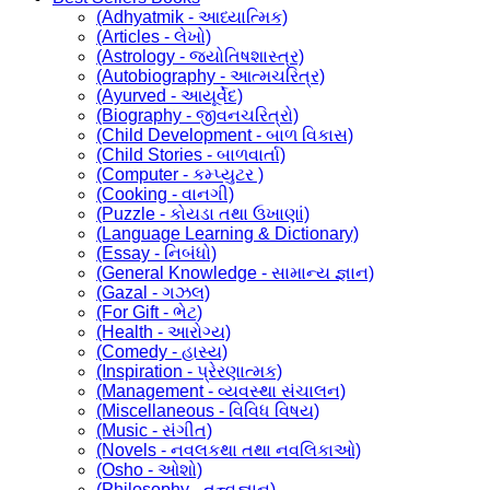
(Adhyatmik - આધ્યાત્મિક)
(Articles - લેખો)
(Astrology - જ્યોતિષશાસ્ત્ર)
(Autobiography - આત્મચરિત્ર)
(Ayurved - આયૂર્વેદ)
(Biography - જીવનચરિત્રો)
(Child Development - બાળ વિકાસ)
(Child Stories - બાળવાર્તા)
(Computer - કમ્પ્યુટર )
(Cooking - વાનગી)
(Puzzle - કોયડા તથા ઉખાણાં)
(Language Learning & Dictionary)
(Essay - નિબંધો)
(General Knowledge - સામાન્ય જ્ઞાન)
(Gazal - ગઝલ)
(For Gift - ભેટ)
(Health - આરોગ્ય)
(Comedy - હાસ્ય)
(Inspiration - પ્રેરણાત્મક)
(Management - વ્યવસ્થા સંચાલન)
(Miscellaneous - વિવિધ વિષય)
(Music - સંગીત)
(Novels - નવલકથા તથા નવલિકાઓ)
(Osho - ઓશો)
(Philosophy - તત્ત્વજ્ઞાન)