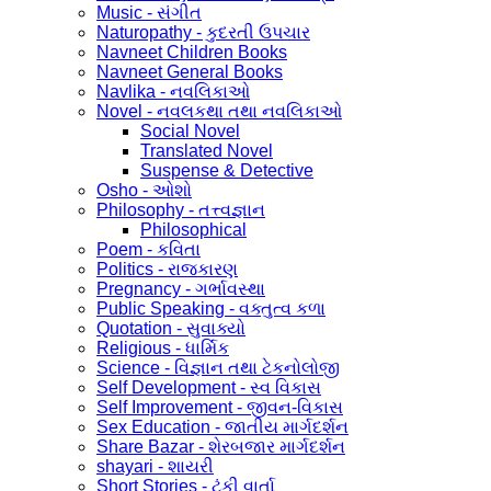
Music - સંગીત
Naturopathy - કુદરતી ઉપચાર
Navneet Children Books
Navneet General Books
Navlika - નવલિકાઓ
Novel - નવલકથા તથા નવલિકાઓ
Social Novel
Translated Novel
Suspense & Detective
Osho - ઓશો
Philosophy - તત્ત્વજ્ઞાન
Philosophical
Poem - કવિતા
Politics - રાજકારણ
Pregnancy - ગર્ભાવસ્થા
Public Speaking - વક્તુત્વ કળા
Quotation - સુવાક્યો
Religious - ધાર્મિક
Science - વિજ્ઞાન તથા ટેકનોલોજી
Self Development - સ્વ વિકાસ
Self Improvement - જીવન-વિકાસ
Sex Education - જાતીય માર્ગદર્શન
Share Bazar - શેરબજાર માર્ગદર્શન
shayari - શાયરી
Short Stories - ટૂંકી વાર્તા