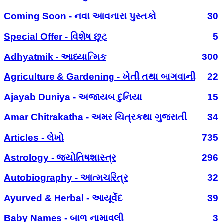
Coming Soon - નવા આવનારા પુસ્તકો
30
Special Offer - વિશેષ છૂટ
5
Adhyatmik - આધ્યાત્મિક
300
Agriculture & Gardening - ખેતી તથા બાગવાની
22
Ajayab Duniya - અજાયબ દુનિયા
15
Amar Chitrakatha - અમર ચિત્રકથા ગુજરાતી
34
Articles - લેખો
735
Astrology - જ્યોતિષશાસ્ત્ર
296
Autobiography - આત્મચરિત્ર
32
Ayurved & Herbal - આયૂર્વેદ
39
Baby Names - બાળ નામાવલી
3