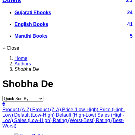
Others
25
Gujarati Ebooks
24
English Books
41
Marathi Books
5
Close
Home
Authors
Shobha De
Shobha De
Product (A-Z)
Product (Z-A)
Price (Low-High)
Price (High-
Low)
Default (Low-High)
Default (High-Low)
Sales (High-
Low)
Sales (Low-High)
Rating (Worst-Best)
Rating (Best-
Worst)