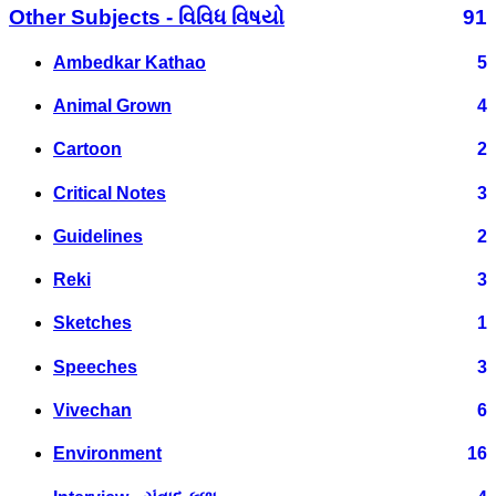
Other Subjects - વિવિધ વિષયો
91
Ambedkar Kathao
5
Animal Grown
4
Cartoon
2
Critical Notes
3
Guidelines
2
Reki
3
Sketches
1
Speeches
3
Vivechan
6
Environment
16