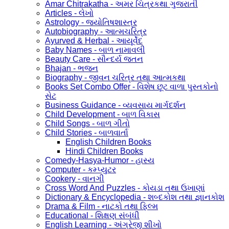
Amar Chitrakatha - અમર ચિત્રકથા ગુજરાતી
Articles - લેખો
Astrology - જ્યોતિષશાસ્ત્ર
Autobiography - આત્મચરિત્ર
Ayurved & Herbal - આયૂર્વેદ
Baby Names - બાળ નામાવલી
Beauty Care - સૌન્દર્ય જતન
Bhajan - ભજન
Biography - જીવન ચરિત્ર તથા આત્મકથા
Books Set Combo Offer - વિશેષ છૂટ વાળા પુસ્તકોનો
સેટ
Business Guidance - વ્યવસાય માર્ગદર્શન
Child Development - બાળ વિકાસ
Child Songs - બાળ ગીતો
Child Stories - બાળવાર્તા
English Children Books
Hindi Children Books
Comedy-Hasya-Humor - હાસ્ય
Computer - કમ્પ્યુટર
Cookery - વાનગી
Cross Word And Puzzles - કોયડા તથા ઉખાણાં
Dictionary & Encyclopedia - શબ્દકોશ તથા જ્ઞાનકોશ
Drama & Film - નાટકો તથા ફિલ્મ
Educational - શિક્ષણ સંબંધી
English Learning - અંગ્રેજી શીખો