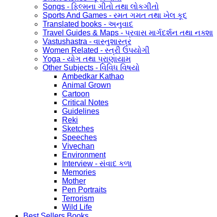
Songs - ફિલ્મના ગીતો તથા લોકગીતો
Sports And Games - રમત ગમત તથા ખેલ કૂદ
Translated books - અનુવાદ
Travel Guides & Maps - પ્રવાસ માર્ગદર્શન તથા નક્શા
Vastushastra - વાસ્તુશાસ્ત્ર
Women Related - સ્ત્રી ઉપયોગી
Yoga - યોગ તથા પ્રાણાયામ
Other Subjects - વિવિધ વિષયો
Ambedkar Kathao
Animal Grown
Cartoon
Critical Notes
Guidelines
Reki
Sketches
Speeches
Vivechan
Environment
Interview - સંવાદ કળા
Memories
Mother
Pen Portraits
Terrorism
Wild Life
Best Sellers Books