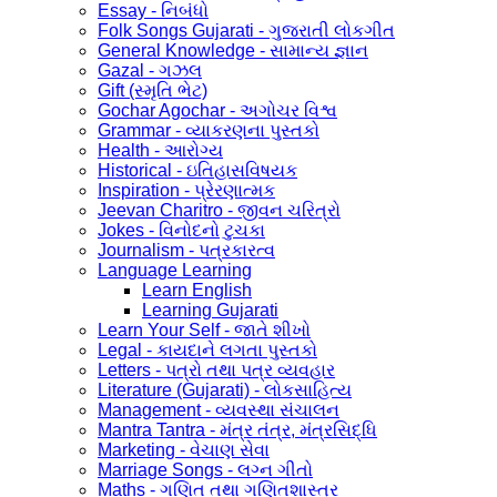
Essay - નિબંધો
Folk Songs Gujarati - ગુજરાતી લોકગીત
General Knowledge - સામાન્ય જ્ઞાન
Gazal - ગઝલ
Gift (સ્મૃતિ ભેટ)
Gochar Agochar - અગોચર વિશ્વ
Grammar - વ્યાકરણના પુસ્તકો
Health - આરોગ્ય
Historical - ઇતિહાસવિષયક
Inspiration - પ્રેરણાત્મક
Jeevan Charitro - જીવન ચરિત્રો
Jokes - વિનોદનો ટુચકા
Journalism - પત્રકારત્વ
Language Learning
Learn English
Learning Gujarati
Learn Your Self - જાતે શીખો
Legal - કાયદાને લગતા પુસ્તકો
Letters - પત્રો તથા પત્ર વ્યવહાર
Literature (Gujarati) - લોકસાહિત્ય
Management - વ્યવસ્થા સંચાલન
Mantra Tantra - મંત્ર તંત્ર, મંત્રસિદ્ધિ
Marketing - વેચાણ સેવા
Marriage Songs - લગ્ન ગીતો
Maths - ગણિત તથા ગણિતશાસ્ત્ર