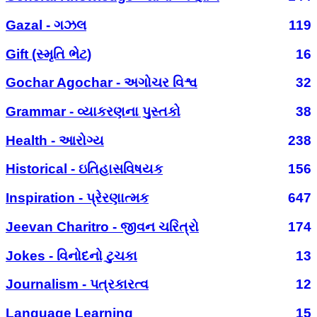
Gazal - ગઝલ
119
Gift (સ્મૃતિ ભેટ)
16
Gochar Agochar - અગોચર વિશ્વ
32
Grammar - વ્યાકરણના પુસ્તકો
38
Health - આરોગ્ય
238
Historical - ઇતિહાસવિષયક
156
Inspiration - પ્રેરણાત્મક
647
Jeevan Charitro - જીવન ચરિત્રો
174
Jokes - વિનોદનો ટુચકા
13
Journalism - પત્રકારત્વ
12
Language Learning
15