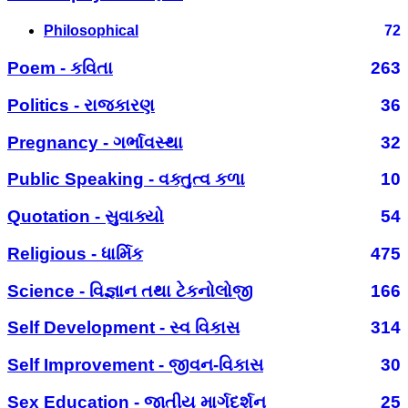
Philosophical
72
Poem - કવિતા
263
Politics - રાજકારણ
36
Pregnancy - ગર્ભાવસ્થા
32
Public Speaking - વક્તુત્વ કળા
10
Quotation - સુવાક્યો
54
Religious - ધાર્મિક
475
Science - વિજ્ઞાન તથા ટેકનોલોજી
166
Self Development - સ્વ વિકાસ
314
Self Improvement - જીવન-વિકાસ
30
Sex Education - જાતીય માર્ગદર્શન
25