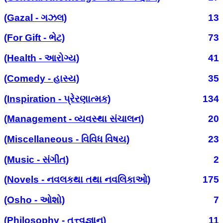
(Gazal - ગઝલ)
13
(For Gift - ભેટ)
73
(Health - આરોગ્ય)
41
(Comedy - હાસ્ય)
35
(Inspiration - પ્રેરણાત્મક)
134
(Management - વ્યવસ્થા સંચાલન)
20
(Miscellaneous - વિવિધ વિષય)
23
(Music - સંગીત)
2
(Novels - નવલકથા તથા નવલિકાઓ)
175
(Osho - ઓશો)
7
(Philosophy - તત્ત્વજ્ઞાન)
11