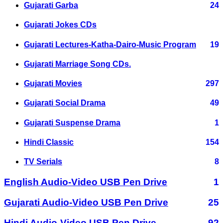
Gujarati Garba
24
Gujarati Jokes CDs
Gujarati Lectures-Katha-Dairo-Music Program
19
Gujarati Marriage Song CDs.
Gujarati Movies
297
Gujarati Social Drama
49
Gujarati Suspense Drama
1
Hindi Classic
154
TV Serials
8
English Audio-Video USB Pen Drive
1
Gujarati Audio-Video USB Pen Drive
25
Hindi Audio-Video USB Pen Drive
92