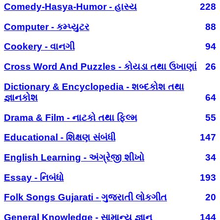
Comedy-Hasya-Humor - હાસ્ય
228
Computer - કમ્પ્યુટર
88
Cookery - વાનગી
94
Cross Word And Puzzles - કોયડા તથા ઉખાણાં
26
Dictionary & Encyclopedia - શબ્દકોશ તથા
જ્ઞાનકોશ
64
Drama & Film - નાટકો તથા ફિલ્મ
55
Educational - શિક્ષણ સંબંધી
147
English Learning - અંગ્રેજી શીખો
34
Essay - નિબંધો
193
Folk Songs Gujarati - ગુજરાતી લોકગીત
20
General Knowledge - સામાન્ય જ્ઞાન
144