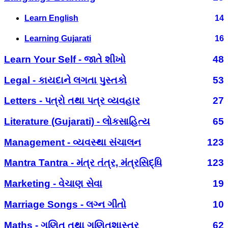
Learn English
14
Learning Gujarati
16
Learn Your Self - જાતે શીખો
48
Legal - કાયદાને લગતા પુસ્તકો
53
Letters - પત્રો તથા પત્ર વ્યવહાર
27
Literature (Gujarati) - લોકસાહિત્ય
65
Management - વ્યવસ્થા સંચાલન
123
Mantra Tantra - મંત્ર તંત્ર, મંત્રસિદ્ધિ
123
Marketing - વેચાણ સેવા
19
Marriage Songs - લગ્ન ગીતો
10
Maths - ગણિત તથા ગણિતશાસ્ત્ર
62