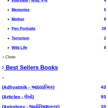
Interview - સંવાદ કળા
4
Memories
5
Mother
8
Pen Portraits
28
Terrorism
2
Wild Life
8
Close
Best Sellers Books
(Adhyatmik - આધ્યાત્મિક)
43
(Articles - લેખો)
93
(Astrology - જ્યોતિષશાસ્ત્ર)
33