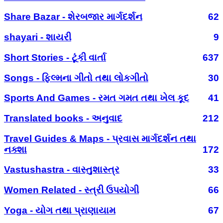
Share Bazar - શેરબજાર માર્ગદર્શન
62
shayari - શાયરી
9
Short Stories - ટૂંકી વાર્તા
637
Songs - ફિલ્મના ગીતો તથા લોકગીતો
30
Sports And Games - રમત ગમત તથા ખેલ કૂદ
41
Translated books - અનુવાદ
212
Travel Guides & Maps - પ્રવાસ માર્ગદર્શન તથા
નક્શા
172
Vastushastra - વાસ્તુશાસ્ત્ર
33
Women Related - સ્ત્રી ઉપયોગી
66
Yoga - યોગ તથા પ્રાણાયામ
67