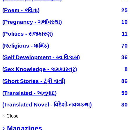
(Poem - કવિતા)
25
(Pregnancy - ગર્ભાવસ્થા)
10
(Politics - રાજકારણ)
11
(Religious - ધાર્મિક)
70
(Self Development - સ્વ વિકાસ)
36
(Sex Knowledge - કામશાસ્ત્ર)
8
(Short Stories - ટૂંકી વાર્તા)
86
(Translated - અનુવાદ)
59
(Translated Novel - વિદેશી નવલકથા)
30
Close
Magazines