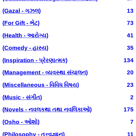
(Gazal - ગઝલ)
13
(For Gift - ભેટ)
73
(Health - આરોગ્ય)
41
(Comedy - હાસ્ય)
35
(Inspiration - પ્રેરણાત્મક)
134
(Management - વ્યવસ્થા સંચાલન)
20
(Miscellaneous - વિવિધ વિષય)
23
(Music - સંગીત)
2
(Novels - નવલકથા તથા નવલિકાઓ)
175
(Osho - ઓશો)
7
(Philosophy - તત્ત્વજ્ઞાન)
11