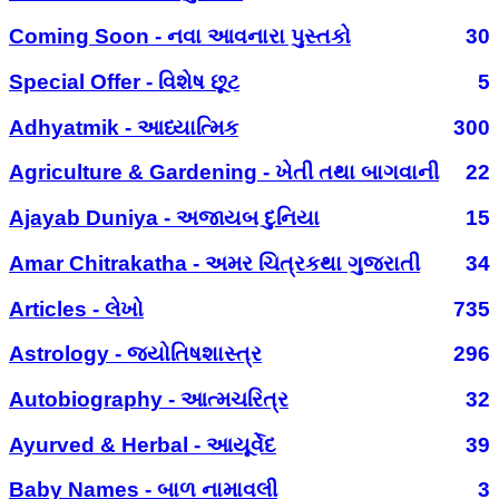
Coming Soon - નવા આવનારા પુસ્તકો
30
Special Offer - વિશેષ છૂટ
5
Adhyatmik - આધ્યાત્મિક
300
Agriculture & Gardening - ખેતી તથા બાગવાની
22
Ajayab Duniya - અજાયબ દુનિયા
15
Amar Chitrakatha - અમર ચિત્રકથા ગુજરાતી
34
Articles - લેખો
735
Astrology - જ્યોતિષશાસ્ત્ર
296
Autobiography - આત્મચરિત્ર
32
Ayurved & Herbal - આયૂર્વેદ
39
Baby Names - બાળ નામાવલી
3