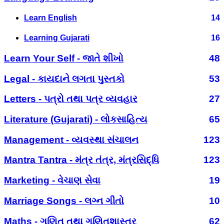
Learn English
14
Learning Gujarati
16
Learn Your Self - જાતે શીખો
48
Legal - કાયદાને લગતા પુસ્તકો
53
Letters - પત્રો તથા પત્ર વ્યવહાર
27
Literature (Gujarati) - લોકસાહિત્ય
65
Management - વ્યવસ્થા સંચાલન
123
Mantra Tantra - મંત્ર તંત્ર, મંત્રસિદ્ધિ
123
Marketing - વેચાણ સેવા
19
Marriage Songs - લગ્ન ગીતો
10
Maths - ગણિત તથા ગણિતશાસ્ત્ર
62