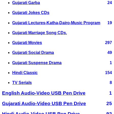
Gujarati Garba
24
Gujarati Jokes CDs
Gujarati Lectures-Katha-Dairo-Music Program
19
Gujarati Marriage Song CDs.
Gujarati Movies
297
Gujarati Social Drama
49
Gujarati Suspense Drama
1
Hindi Classic
154
TV Serials
8
English Audio-Video USB Pen Drive
1
Gujarati Audio-Video USB Pen Drive
25
Hindi Audio-Video USB Pen Drive
92