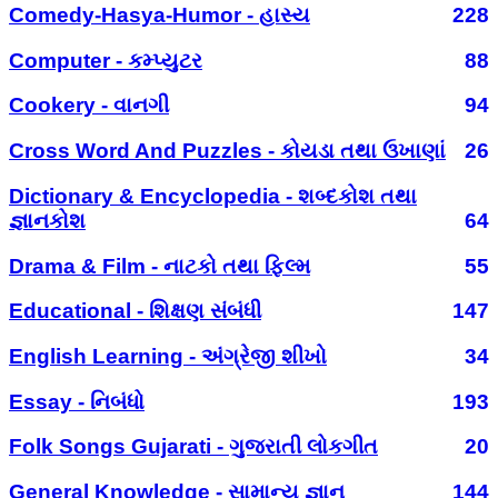
Comedy-Hasya-Humor - હાસ્ય
228
Computer - કમ્પ્યુટર
88
Cookery - વાનગી
94
Cross Word And Puzzles - કોયડા તથા ઉખાણાં
26
Dictionary & Encyclopedia - શબ્દકોશ તથા
જ્ઞાનકોશ
64
Drama & Film - નાટકો તથા ફિલ્મ
55
Educational - શિક્ષણ સંબંધી
147
English Learning - અંગ્રેજી શીખો
34
Essay - નિબંધો
193
Folk Songs Gujarati - ગુજરાતી લોકગીત
20
General Knowledge - સામાન્ય જ્ઞાન
144