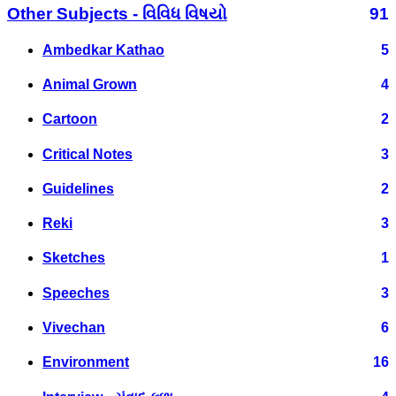
Other Subjects - વિવિધ વિષયો
91
Ambedkar Kathao
5
Animal Grown
4
Cartoon
2
Critical Notes
3
Guidelines
2
Reki
3
Sketches
1
Speeches
3
Vivechan
6
Environment
16