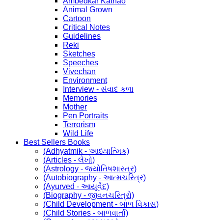
Ambedkar Kathao
Animal Grown
Cartoon
Critical Notes
Guidelines
Reki
Sketches
Speeches
Vivechan
Environment
Interview - સંવાદ કળા
Memories
Mother
Pen Portraits
Terrorism
Wild Life
Best Sellers Books
(Adhyatmik - આધ્યાત્મિક)
(Articles - લેખો)
(Astrology - જ્યોતિષશાસ્ત્ર)
(Autobiography - આત્મચરિત્ર)
(Ayurved - આયૂર્વેદ)
(Biography - જીવનચરિત્રો)
(Child Development - બાળ વિકાસ)
(Child Stories - બાળવાર્તા)