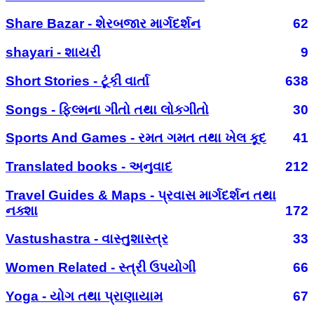
Share Bazar - શેરબજાર માર્ગદર્શન
62
shayari - શાયરી
9
Short Stories - ટૂંકી વાર્તા
638
Songs - ફિલ્મના ગીતો તથા લોકગીતો
30
Sports And Games - રમત ગમત તથા ખેલ કૂદ
41
Translated books - અનુવાદ
212
Travel Guides & Maps - પ્રવાસ માર્ગદર્શન તથા
નક્શા
172
Vastushastra - વાસ્તુશાસ્ત્ર
33
Women Related - સ્ત્રી ઉપયોગી
66
Yoga - યોગ તથા પ્રાણાયામ
67