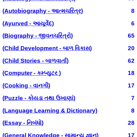
(Autobiography - આત્મચરિત્ર)
8
(Ayurved - આયૂર્વેદ)
6
(Biography - જીવનચરિત્રો)
65
(Child Development - બાળ વિકાસ)
20
(Child Stories - બાળવાર્તા)
62
(Computer - કમ્પ્યુટર )
18
(Cooking - વાનગી)
17
(Puzzle - કોયડા તથા ઉખાણાં)
7
(Language Learning & Dictionary)
8
(Essay - નિબંધો)
28
(General Knowledge - સામાન્ય જ્ઞાન)
17