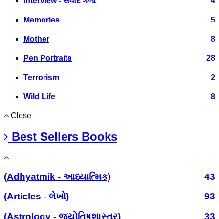
Interview - સંવાદ કળા
4
Memories
5
Mother
8
Pen Portraits
28
Terrorism
2
Wild Life
8
Close
Best Sellers Books
(Adhyatmik - આધ્યાત્મિક)
43
(Articles - લેખો)
93
(Astrology - જ્યોતિષશાસ્ત્ર)
33