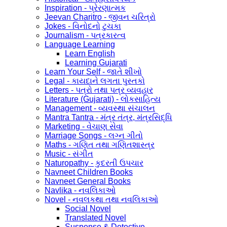
Inspiration - પ્રેરણાત્મક
Jeevan Charitro - જીવન ચરિત્રો
Jokes - વિનોદનો ટુચકા
Journalism - પત્રકારત્વ
Language Learning
Learn English
Learning Gujarati
Learn Your Self - જાતે શીખો
Legal - કાયદાને લગતા પુસ્તકો
Letters - પત્રો તથા પત્ર વ્યવહાર
Literature (Gujarati) - લોકસાહિત્ય
Management - વ્યવસ્થા સંચાલન
Mantra Tantra - મંત્ર તંત્ર, મંત્રસિદ્ધિ
Marketing - વેચાણ સેવા
Marriage Songs - લગ્ન ગીતો
Maths - ગણિત તથા ગણિતશાસ્ત્ર
Music - સંગીત
Naturopathy - કુદરતી ઉપચાર
Navneet Children Books
Navneet General Books
Navlika - નવલિકાઓ
Novel - નવલકથા તથા નવલિકાઓ
Social Novel
Translated Novel
Suspense & Detective