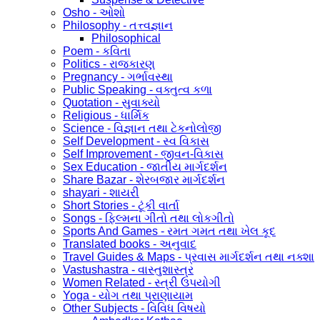
Osho - ઓશો
Philosophy - તત્ત્વજ્ઞાન
Philosophical
Poem - કવિતા
Politics - રાજકારણ
Pregnancy - ગર્ભાવસ્થા
Public Speaking - વક્તુત્વ કળા
Quotation - સુવાક્યો
Religious - ધાર્મિક
Science - વિજ્ઞાન તથા ટેકનોલોજી
Self Development - સ્વ વિકાસ
Self Improvement - જીવન-વિકાસ
Sex Education - જાતીય માર્ગદર્શન
Share Bazar - શેરબજાર માર્ગદર્શન
shayari - શાયરી
Short Stories - ટૂંકી વાર્તા
Songs - ફિલ્મના ગીતો તથા લોકગીતો
Sports And Games - રમત ગમત તથા ખેલ કૂદ
Translated books - અનુવાદ
Travel Guides & Maps - પ્રવાસ માર્ગદર્શન તથા નક્શા
Vastushastra - વાસ્તુશાસ્ત્ર
Women Related - સ્ત્રી ઉપયોગી
Yoga - યોગ તથા પ્રાણાયામ
Other Subjects - વિવિધ વિષયો