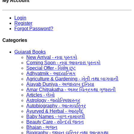
My Account
Login
Register
Forgot Password?
Categories
Gujarati Books
New Arrival - નવા પુસ્તકો
Coming Soon - નવા આવનારા પુસ્તકો
Special Offer - વિશેષ છૂટ
Adhyatmik - આધ્યાત્મિક
Agriculture & Gardening - ખેતી તથા બાગવાની
Ajayab Duniya - અજાયબ દુનિયા
Amar Chitrakatha - અમર ચિત્રકથા ગુજરાતી
Articles - લેખો
Astrology - જ્યોતિષશાસ્ત્ર
Autobiography - આત્મચરિત્ર
Ayurved & Herbal - આયૂર્વેદ
Baby Names - બાળ નામાવલી
Beauty Care - સૌન્દર્ય જતન
Bhajan - ભજન
Biography - જીવન ચરિત્ર તથા આત્મકથા