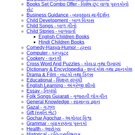
Books Set Combo Offer - વિશેષ છૂટ વાળા પુસ્તકોનો
સેટ
Business Guidance - વ્યવસાય માર્ગદર્શન
Child Development - બાળ વિકાસ
Child Songs - બાળ ગીતો
Child Stories - બાળવાર્તા
English Children Books
Hindi Children Books
Comedy-Hasya-Humor - હાસ્ય
Computer - કમ્પ્યુટર
Cookery - વાનગી
Cross Word And Puzzles - કોયડા તથા ઉખાણાં
Dictionary & Encyclopedia - શબ્દકોશ તથા જ્ઞાનકોશ
Drama & Film - નાટકો તથા ફિલ્મ
Educational - શિક્ષણ સંબંધી
English Learning - અંગ્રેજી શીખો
Essay - નિબંધો
Folk Songs Gujarati - ગુજરાતી લોકગીત
General Knowledge - સામાન્ય જ્ઞાન
Gazal - ગઝલ
Gift (સ્મૃતિ ભેટ)
Gochar Agochar - અગોચર વિશ્વ
Grammar - વ્યાકરણના પુસ્તકો
Health - આરોગ્ય
Historical - ઇતિહાસવિષયક