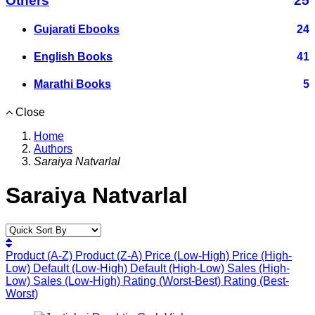
Others
25
Gujarati Ebooks
24
English Books
41
Marathi Books
5
Close
Home
Authors
Saraiya Natvarlal
Saraiya Natvarlal
Product (A-Z)
Product (Z-A)
Price (Low-High)
Price (High-
Low)
Default (Low-High)
Default (High-Low)
Sales (High-
Low)
Sales (Low-High)
Rating (Worst-Best)
Rating (Best-
Worst)