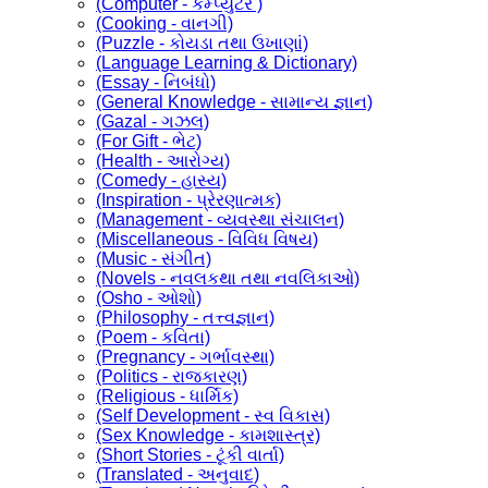
(Computer - કમ્પ્યુટર )
(Cooking - વાનગી)
(Puzzle - કોયડા તથા ઉખાણાં)
(Language Learning & Dictionary)
(Essay - નિબંધો)
(General Knowledge - સામાન્ય જ્ઞાન)
(Gazal - ગઝલ)
(For Gift - ભેટ)
(Health - આરોગ્ય)
(Comedy - હાસ્ય)
(Inspiration - પ્રેરણાત્મક)
(Management - વ્યવસ્થા સંચાલન)
(Miscellaneous - વિવિધ વિષય)
(Music - સંગીત)
(Novels - નવલકથા તથા નવલિકાઓ)
(Osho - ઓશો)
(Philosophy - તત્ત્વજ્ઞાન)
(Poem - કવિતા)
(Pregnancy - ગર્ભાવસ્થા)
(Politics - રાજકારણ)
(Religious - ધાર્મિક)
(Self Development - સ્વ વિકાસ)
(Sex Knowledge - કામશાસ્ત્ર)
(Short Stories - ટૂંકી વાર્તા)
(Translated - અનુવાદ)