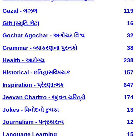
Gazal - ગઝલ
119
Gift (સ્મૃતિ ભેટ)
16
Gochar Agochar - અગોચર વિશ્વ
32
Grammar - વ્યાકરણના પુસ્તકો
38
Health - આરોગ્ય
238
Historical - ઇતિહાસવિષયક
157
Inspiration - પ્રેરણાત્મક
647
Jeevan Charitro - જીવન ચરિત્રો
174
Jokes - વિનોદનો ટુચકા
13
Journalism - પત્રકારત્વ
12
Language Learning
15