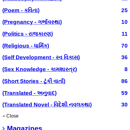
(Poem - કવિતા)
25
(Pregnancy - ગર્ભાવસ્થા)
10
(Politics - રાજકારણ)
11
(Religious - ધાર્મિક)
70
(Self Development - સ્વ વિકાસ)
36
(Sex Knowledge - કામશાસ્ત્ર)
8
(Short Stories - ટૂંકી વાર્તા)
86
(Translated - અનુવાદ)
59
(Translated Novel - વિદેશી નવલકથા)
30
Close
Magazines