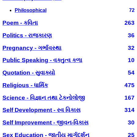
Philosophical
72
Poem - કવિતા
263
Politics - રાજકારણ
36
Pregnancy - ગર્ભાવસ્થા
32
Public Speaking - વક્તુત્વ કળા
10
Quotation - સુવાક્યો
54
Religious - ધાર્મિક
475
Science - વિજ્ઞાન તથા ટેકનોલોજી
167
Self Development - સ્વ વિકાસ
314
Self Improvement - જીવન-વિકાસ
30
Sex Education - જાતીય માર્ગદર્શન
25