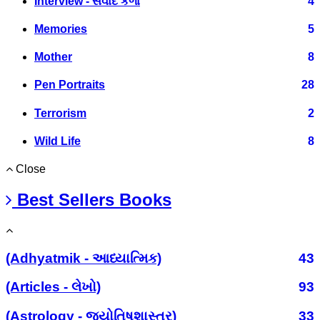
Interview - સંવાદ કળા
4
Memories
5
Mother
8
Pen Portraits
28
Terrorism
2
Wild Life
8
Close
Best Sellers Books
(Adhyatmik - આધ્યાત્મિક)
43
(Articles - લેખો)
93
(Astrology - જ્યોતિષશાસ્ત્ર)
33