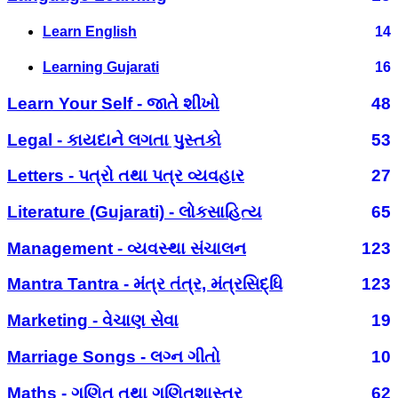
Learn English
14
Learning Gujarati
16
Learn Your Self - જાતે શીખો
48
Legal - કાયદાને લગતા પુસ્તકો
53
Letters - પત્રો તથા પત્ર વ્યવહાર
27
Literature (Gujarati) - લોકસાહિત્ય
65
Management - વ્યવસ્થા સંચાલન
123
Mantra Tantra - મંત્ર તંત્ર, મંત્રસિદ્ધિ
123
Marketing - વેચાણ સેવા
19
Marriage Songs - લગ્ન ગીતો
10
Maths - ગણિત તથા ગણિતશાસ્ત્ર
62