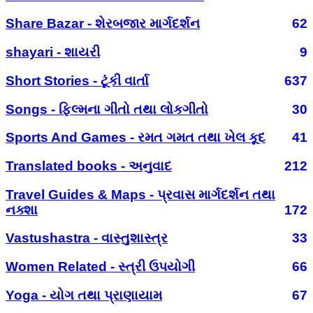
Share Bazar - શેરબજાર માર્ગદર્શન
62
shayari - શાયરી
9
Short Stories - ટૂંકી વાર્તા
637
Songs - ફિલ્મના ગીતો તથા લોકગીતો
30
Sports And Games - રમત ગમત તથા ખેલ કૂદ
41
Translated books - અનુવાદ
212
Travel Guides & Maps - પ્રવાસ માર્ગદર્શન તથા
નક્શા
172
Vastushastra - વાસ્તુશાસ્ત્ર
33
Women Related - સ્ત્રી ઉપયોગી
66
Yoga - યોગ તથા પ્રાણાયામ
67