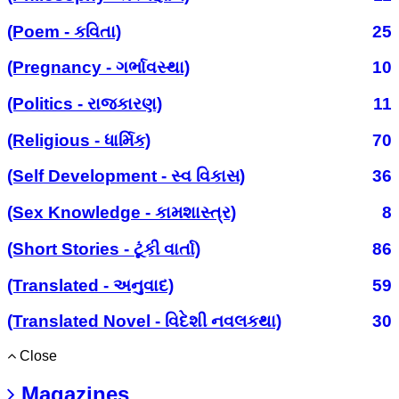
(Poem - કવિતા)
25
(Pregnancy - ગર્ભાવસ્થા)
10
(Politics - રાજકારણ)
11
(Religious - ધાર્મિક)
70
(Self Development - સ્વ વિકાસ)
36
(Sex Knowledge - કામશાસ્ત્ર)
8
(Short Stories - ટૂંકી વાર્તા)
86
(Translated - અનુવાદ)
59
(Translated Novel - વિદેશી નવલકથા)
30
Close
Magazines