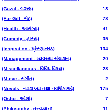
(Gazal - ગઝલ)
13
(For Gift - ભેટ)
73
(Health - આરોગ્ય)
41
(Comedy - હાસ્ય)
35
(Inspiration - પ્રેરણાત્મક)
134
(Management - વ્યવસ્થા સંચાલન)
20
(Miscellaneous - વિવિધ વિષય)
23
(Music - સંગીત)
2
(Novels - નવલકથા તથા નવલિકાઓ)
175
(Osho - ઓશો)
7
(Philosophy - તત્ત્વજ્ઞાન)
11