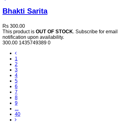
Bhakti Sarita
Rs 300.00
This product is
OUT OF STOCK
. Subscribe for email
notification upon availability.
300.00
1435749389
0
1
2
3
4
5
6
7
8
9
...
40