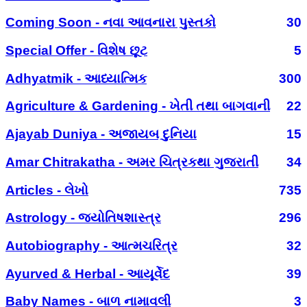
Coming Soon - નવા આવનારા પુસ્તકો
30
Special Offer - વિશેષ છૂટ
5
Adhyatmik - આધ્યાત્મિક
300
Agriculture & Gardening - ખેતી તથા બાગવાની
22
Ajayab Duniya - અજાયબ દુનિયા
15
Amar Chitrakatha - અમર ચિત્રકથા ગુજરાતી
34
Articles - લેખો
735
Astrology - જ્યોતિષશાસ્ત્ર
296
Autobiography - આત્મચરિત્ર
32
Ayurved & Herbal - આયૂર્વેદ
39
Baby Names - બાળ નામાવલી
3