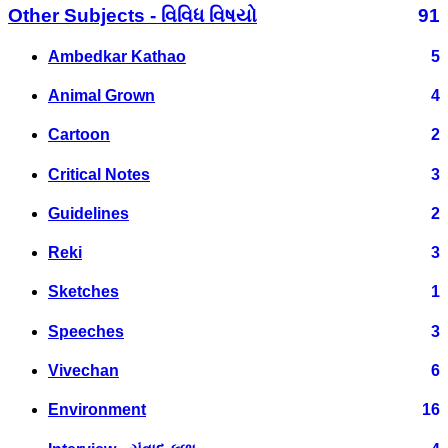
Other Subjects - વિવિધ વિષયો
91
Ambedkar Kathao
5
Animal Grown
4
Cartoon
2
Critical Notes
3
Guidelines
2
Reki
3
Sketches
1
Speeches
3
Vivechan
6
Environment
16