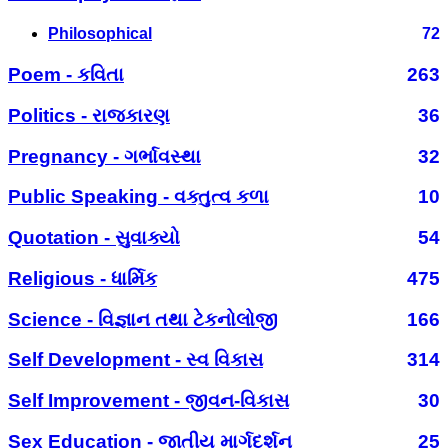
Philosophical
72
Poem - કવિતા
263
Politics - રાજકારણ
36
Pregnancy - ગર્ભાવસ્થા
32
Public Speaking - વક્તુત્વ કળા
10
Quotation - સુવાક્યો
54
Religious - ધાર્મિક
475
Science - વિજ્ઞાન તથા ટેકનોલોજી
166
Self Development - સ્વ વિકાસ
314
Self Improvement - જીવન-વિકાસ
30
Sex Education - જાતીય માર્ગદર્શન
25