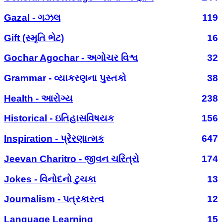
Gazal - ગઝલ
119
Gift (સ્મૃતિ ભેટ)
16
Gochar Agochar - અગોચર વિશ્વ
32
Grammar - વ્યાકરણના પુસ્તકો
38
Health - આરોગ્ય
238
Historical - ઇતિહાસવિષયક
156
Inspiration - પ્રેરણાત્મક
647
Jeevan Charitro - જીવન ચરિત્રો
174
Jokes - વિનોદનો ટુચકા
13
Journalism - પત્રકારત્વ
12
Language Learning
15