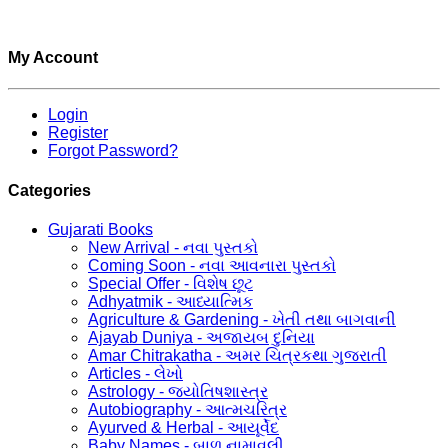
My Account
Login
Register
Forgot Password?
Categories
Gujarati Books
New Arrival - નવા પુસ્તકો
Coming Soon - નવા આવનારા પુસ્તકો
Special Offer - વિશેષ છૂટ
Adhyatmik - આધ્યાત્મિક
Agriculture & Gardening - ખેતી તથા બાગવાની
Ajayab Duniya - અજાયબ દુનિયા
Amar Chitrakatha - અમર ચિત્રકથા ગુજરાતી
Articles - લેખો
Astrology - જ્યોતિષશાસ્ત્ર
Autobiography - આત્મચરિત્ર
Ayurved & Herbal - આયૂર્વેદ
Baby Names - બાળ નામાવલી