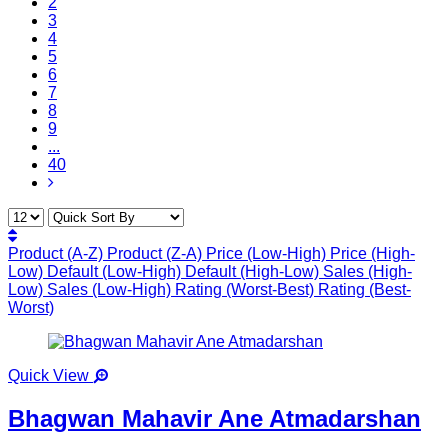
2
3
4
5
6
7
8
9
...
40
Product (A-Z)
Product (Z-A)
Price (Low-High)
Price (High-
Low)
Default (Low-High)
Default (High-Low)
Sales (High-
Low)
Sales (Low-High)
Rating (Worst-Best)
Rating (Best-
Worst)
Quick View
Bhagwan Mahavir Ane Atmadarshan