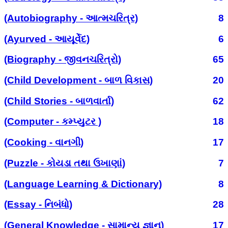
(Autobiography - આત્મચરિત્ર)
8
(Ayurved - આયૂર્વેદ)
6
(Biography - જીવનચરિત્રો)
65
(Child Development - બાળ વિકાસ)
20
(Child Stories - બાળવાર્તા)
62
(Computer - કમ્પ્યુટર )
18
(Cooking - વાનગી)
17
(Puzzle - કોયડા તથા ઉખાણાં)
7
(Language Learning & Dictionary)
8
(Essay - નિબંધો)
28
(General Knowledge - સામાન્ય જ્ઞાન)
17