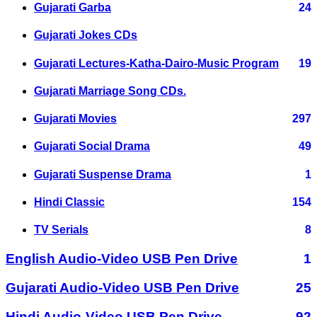
Gujarati Garba
24
Gujarati Jokes CDs
Gujarati Lectures-Katha-Dairo-Music Program
19
Gujarati Marriage Song CDs.
Gujarati Movies
297
Gujarati Social Drama
49
Gujarati Suspense Drama
1
Hindi Classic
154
TV Serials
8
English Audio-Video USB Pen Drive
1
Gujarati Audio-Video USB Pen Drive
25
Hindi Audio-Video USB Pen Drive
92