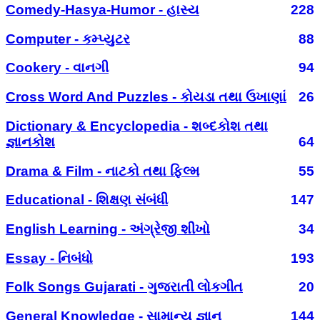
Comedy-Hasya-Humor - હાસ્ય
228
Computer - કમ્પ્યુટર
88
Cookery - વાનગી
94
Cross Word And Puzzles - કોયડા તથા ઉખાણાં
26
Dictionary & Encyclopedia - શબ્દકોશ તથા
જ્ઞાનકોશ
64
Drama & Film - નાટકો તથા ફિલ્મ
55
Educational - શિક્ષણ સંબંધી
147
English Learning - અંગ્રેજી શીખો
34
Essay - નિબંધો
193
Folk Songs Gujarati - ગુજરાતી લોકગીત
20
General Knowledge - સામાન્ય જ્ઞાન
144