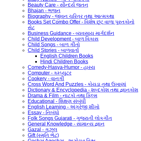
Beauty Care - સૌન્દર્ય જતન
Bhajan - ભજન
Biography - જીવન ચરિત્ર તથા આત્મકથા
Books Set Combo Offer - વિશેષ છૂટ વાળા પુસ્તકોનો
સેટ
Business Guidance - વ્યવસાય માર્ગદર્શન
Child Development - બાળ વિકાસ
Child Songs - બાળ ગીતો
Child Stories - બાળવાર્તા
English Children Books
Hindi Children Books
Comedy-Hasya-Humor - હાસ્ય
Computer - કમ્પ્યુટર
Cookery - વાનગી
Cross Word And Puzzles - કોયડા તથા ઉખાણાં
Dictionary & Encyclopedia - શબ્દકોશ તથા જ્ઞાનકોશ
Drama & Film - નાટકો તથા ફિલ્મ
Educational - શિક્ષણ સંબંધી
English Learning - અંગ્રેજી શીખો
Essay - નિબંધો
Folk Songs Gujarati - ગુજરાતી લોકગીત
General Knowledge - સામાન્ય જ્ઞાન
Gazal - ગઝલ
Gift (સ્મૃતિ ભેટ)
Gochar Agochar - અગોચર વિશ્વ