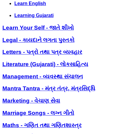
Learn English
Learning Gujarati
Learn Your Self - જાતે શીખો
Legal - કાયદાને લગતા પુસ્તકો
Letters - પત્રો તથા પત્ર વ્યવહાર
Literature (Gujarati) - લોકસાહિત્ય
Management - વ્યવસ્થા સંચાલન
Mantra Tantra - મંત્ર તંત્ર, મંત્રસિદ્ધિ
Marketing - વેચાણ સેવા
Marriage Songs - લગ્ન ગીતો
Maths - ગણિત તથા ગણિતશાસ્ત્ર