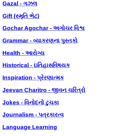
Gazal - ગઝલ
Gift (સ્મૃતિ ભેટ)
Gochar Agochar - અગોચર વિશ્વ
Grammar - વ્યાકરણના પુસ્તકો
Health - આરોગ્ય
Historical - ઇતિહાસવિષયક
Inspiration - પ્રેરણાત્મક
Jeevan Charitro - જીવન ચરિત્રો
Jokes - વિનોદનો ટુચકા
Journalism - પત્રકારત્વ
Language Learning