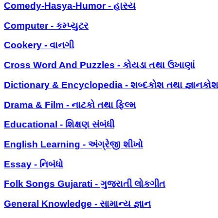
Comedy-Hasya-Humor - હાસ્ય
Computer - કમ્પ્યુટર
Cookery - વાનગી
Cross Word And Puzzles - કોયડા તથા ઉખાણાં
Dictionary & Encyclopedia - શબ્દકોશ તથા જ્ઞાનકો
Drama & Film - નાટકો તથા ફિલ્મ
Educational - શિક્ષણ સંબંધી
English Learning - અંગ્રેજી શીખો
Essay - નિબંધો
Folk Songs Gujarati - ગુજરાતી લોકગીત
General Knowledge - સામાન્ય જ્ઞાન