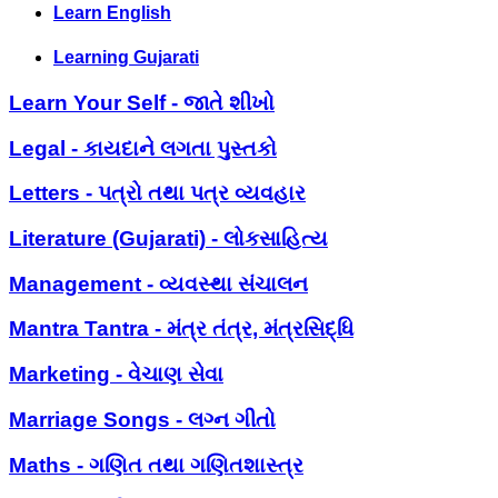
Learn English
Learning Gujarati
Learn Your Self - જાતે શીખો
Legal - કાયદાને લગતા પુસ્તકો
Letters - પત્રો તથા પત્ર વ્યવહાર
Literature (Gujarati) - લોકસાહિત્ય
Management - વ્યવસ્થા સંચાલન
Mantra Tantra - મંત્ર તંત્ર, મંત્રસિદ્ધિ
Marketing - વેચાણ સેવા
Marriage Songs - લગ્ન ગીતો
Maths - ગણિત તથા ગણિતશાસ્ત્ર