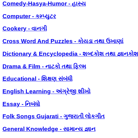
Comedy-Hasya-Humor - હાસ્ય
Computer - કમ્પ્યુટર
Cookery - વાનગી
Cross Word And Puzzles - કોયડા તથા ઉખાણાં
Dictionary & Encyclopedia - શબ્દકોશ તથા જ્ઞાનકો
Drama & Film - નાટકો તથા ફિલ્મ
Educational - શિક્ષણ સંબંધી
English Learning - અંગ્રેજી શીખો
Essay - નિબંધો
Folk Songs Gujarati - ગુજરાતી લોકગીત
General Knowledge - સામાન્ય જ્ઞાન