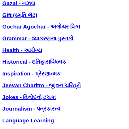
Gazal - ગઝલ
Gift (સ્મૃતિ ભેટ)
Gochar Agochar - અગોચર વિશ્વ
Grammar - વ્યાકરણના પુસ્તકો
Health - આરોગ્ય
Historical - ઇતિહાસવિષયક
Inspiration - પ્રેરણાત્મક
Jeevan Charitro - જીવન ચરિત્રો
Jokes - વિનોદનો ટુચકા
Journalism - પત્રકારત્વ
Language Learning