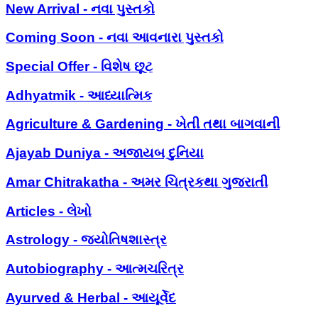
New Arrival - નવા પુસ્તકો
Coming Soon - નવા આવનારા પુસ્તકો
Special Offer - વિશેષ છૂટ
Adhyatmik - આધ્યાત્મિક
Agriculture & Gardening - ખેતી તથા બાગવાની
Ajayab Duniya - અજાયબ દુનિયા
Amar Chitrakatha - અમર ચિત્રકથા ગુજરાતી
Articles - લેખો
Astrology - જ્યોતિષશાસ્ત્ર
Autobiography - આત્મચરિત્ર
Ayurved & Herbal - આયૂર્વેદ