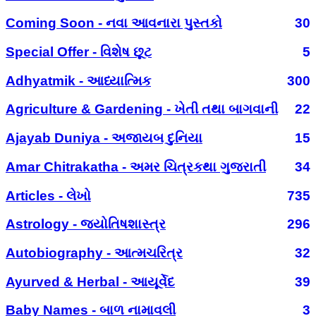
Coming Soon - નવા આવનારા પુસ્તકો
30
Special Offer - વિશેષ છૂટ
5
Adhyatmik - આધ્યાત્મિક
300
Agriculture & Gardening - ખેતી તથા બાગવાની
22
Ajayab Duniya - અજાયબ દુનિયા
15
Amar Chitrakatha - અમર ચિત્રકથા ગુજરાતી
34
Articles - લેખો
735
Astrology - જ્યોતિષશાસ્ત્ર
296
Autobiography - આત્મચરિત્ર
32
Ayurved & Herbal - આયૂર્વેદ
39
Baby Names - બાળ નામાવલી
3