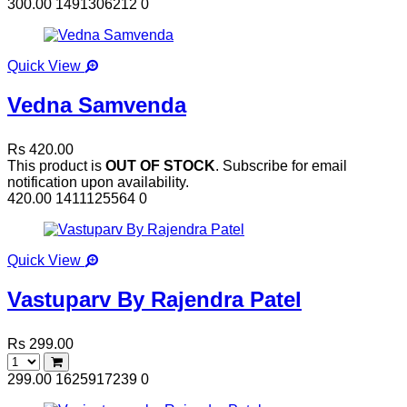
300.00
1491306212
0
Quick View
Vedna Samvenda
Rs 420.00
This product is
OUT OF STOCK
. Subscribe for email
notification upon availability.
420.00
1411125564
0
Quick View
Vastuparv By Rajendra Patel
Rs 299.00
299.00
1625917239
0