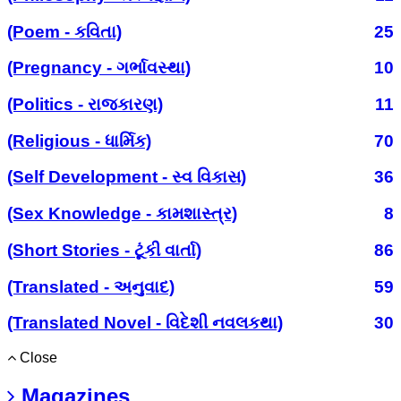
(Poem - કવિતા)
25
(Pregnancy - ગર્ભાવસ્થા)
10
(Politics - રાજકારણ)
11
(Religious - ધાર્મિક)
70
(Self Development - સ્વ વિકાસ)
36
(Sex Knowledge - કામશાસ્ત્ર)
8
(Short Stories - ટૂંકી વાર્તા)
86
(Translated - અનુવાદ)
59
(Translated Novel - વિદેશી નવલકથા)
30
Close
Magazines