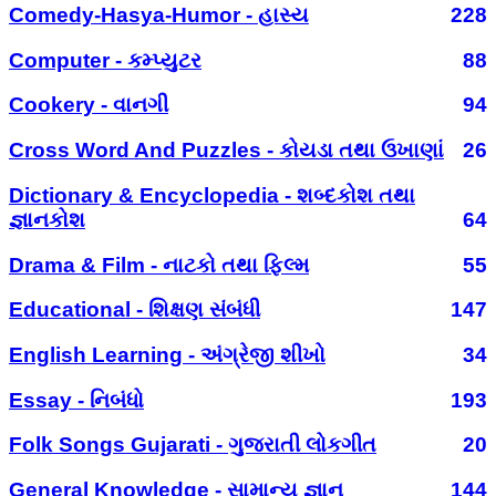
Comedy-Hasya-Humor - હાસ્ય
228
Computer - કમ્પ્યુટર
88
Cookery - વાનગી
94
Cross Word And Puzzles - કોયડા તથા ઉખાણાં
26
Dictionary & Encyclopedia - શબ્દકોશ તથા
જ્ઞાનકોશ
64
Drama & Film - નાટકો તથા ફિલ્મ
55
Educational - શિક્ષણ સંબંધી
147
English Learning - અંગ્રેજી શીખો
34
Essay - નિબંધો
193
Folk Songs Gujarati - ગુજરાતી લોકગીત
20
General Knowledge - સામાન્ય જ્ઞાન
144