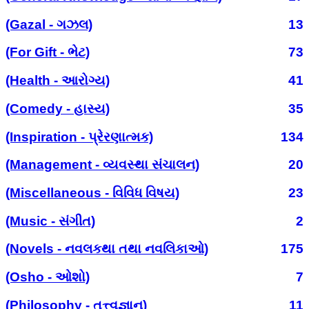
(Gazal - ગઝલ)
13
(For Gift - ભેટ)
73
(Health - આરોગ્ય)
41
(Comedy - હાસ્ય)
35
(Inspiration - પ્રેરણાત્મક)
134
(Management - વ્યવસ્થા સંચાલન)
20
(Miscellaneous - વિવિધ વિષય)
23
(Music - સંગીત)
2
(Novels - નવલકથા તથા નવલિકાઓ)
175
(Osho - ઓશો)
7
(Philosophy - તત્ત્વજ્ઞાન)
11