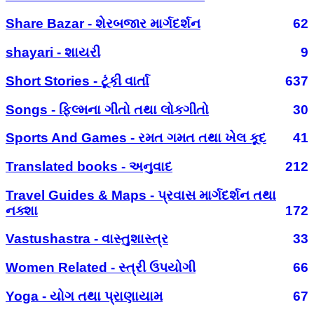
Share Bazar - શેરબજાર માર્ગદર્શન
62
shayari - શાયરી
9
Short Stories - ટૂંકી વાર્તા
637
Songs - ફિલ્મના ગીતો તથા લોકગીતો
30
Sports And Games - રમત ગમત તથા ખેલ કૂદ
41
Translated books - અનુવાદ
212
Travel Guides & Maps - પ્રવાસ માર્ગદર્શન તથા
નક્શા
172
Vastushastra - વાસ્તુશાસ્ત્ર
33
Women Related - સ્ત્રી ઉપયોગી
66
Yoga - યોગ તથા પ્રાણાયામ
67