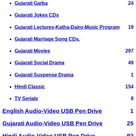
Gujarati Garba
24
Gujarati Jokes CDs
Gujarati Lectures-Katha-Dairo-Music Program
19
Gujarati Marriage Song CDs.
Gujarati Movies
297
Gujarati Social Drama
49
Gujarati Suspense Drama
1
Hindi Classic
154
TV Serials
8
English Audio-Video USB Pen Drive
1
Gujarati Audio-Video USB Pen Drive
25
Hindi Audio-Video USB Pen Drive
92