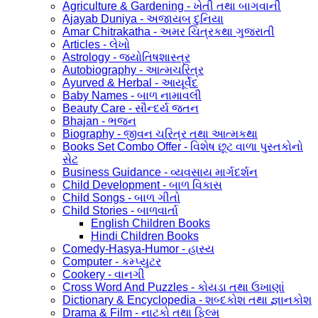
Agriculture & Gardening - ખેતી તથા બાગવાની
Ajayab Duniya - અજાયબ દુનિયા
Amar Chitrakatha - અમર ચિત્રકથા ગુજરાતી
Articles - લેખો
Astrology - જ્યોતિષશાસ્ત્ર
Autobiography - આત્મચરિત્ર
Ayurved & Herbal - આયૂર્વેદ
Baby Names - બાળ નામાવલી
Beauty Care - સૌન્દર્ય જતન
Bhajan - ભજન
Biography - જીવન ચરિત્ર તથા આત્મકથા
Books Set Combo Offer - વિશેષ છૂટ વાળા પુસ્તકોનો
સેટ
Business Guidance - વ્યવસાય માર્ગદર્શન
Child Development - બાળ વિકાસ
Child Songs - બાળ ગીતો
Child Stories - બાળવાર્તા
English Children Books
Hindi Children Books
Comedy-Hasya-Humor - હાસ્ય
Computer - કમ્પ્યુટર
Cookery - વાનગી
Cross Word And Puzzles - કોયડા તથા ઉખાણાં
Dictionary & Encyclopedia - શબ્દકોશ તથા જ્ઞાનકોશ
Drama & Film - નાટકો તથા ફિલ્મ