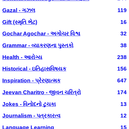
Gazal - ગઝલ
119
Gift (સ્મૃતિ ભેટ)
16
Gochar Agochar - અગોચર વિશ્વ
32
Grammar - વ્યાકરણના પુસ્તકો
38
Health - આરોગ્ય
238
Historical - ઇતિહાસવિષયક
156
Inspiration - પ્રેરણાત્મક
647
Jeevan Charitro - જીવન ચરિત્રો
174
Jokes - વિનોદનો ટુચકા
13
Journalism - પત્રકારત્વ
12
Language Learning
15