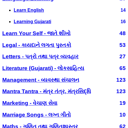
Learn English
14
Learning Gujarati
16
Learn Your Self - જાતે શીખો
48
Legal - કાયદાને લગતા પુસ્તકો
53
Letters - પત્રો તથા પત્ર વ્યવહાર
27
Literature (Gujarati) - લોકસાહિત્ય
65
Management - વ્યવસ્થા સંચાલન
123
Mantra Tantra - મંત્ર તંત્ર, મંત્રસિદ્ધિ
123
Marketing - વેચાણ સેવા
19
Marriage Songs - લગ્ન ગીતો
10
Maths - ગણિત તથા ગણિતશાસ્ત્ર
62