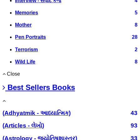
Interview - સંવાદ કળા
4
Memories
5
Mother
8
Pen Portraits
28
Terrorism
2
Wild Life
8
Close
Best Sellers Books
(Adhyatmik - આધ્યાત્મિક)
43
(Articles - લેખો)
93
(Astrology - જ્યોતિષશાસ્ત્ર)
33