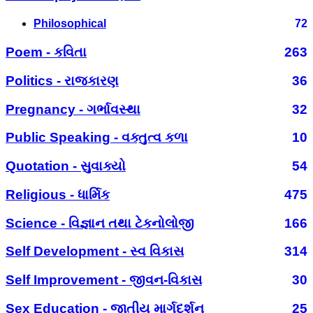
Philosophical
72
Poem - કવિતા
263
Politics - રાજકારણ
36
Pregnancy - ગર્ભાવસ્થા
32
Public Speaking - વક્તુત્વ કળા
10
Quotation - સુવાક્યો
54
Religious - ધાર્મિક
475
Science - વિજ્ઞાન તથા ટેકનોલોજી
166
Self Development - સ્વ વિકાસ
314
Self Improvement - જીવન-વિકાસ
30
Sex Education - જાતીય માર્ગદર્શન
25