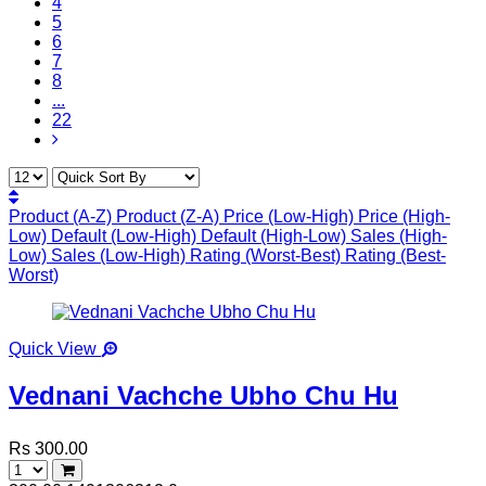
4
5
6
7
8
...
22
Product (A-Z)
Product (Z-A)
Price (Low-High)
Price (High-
Low)
Default (Low-High)
Default (High-Low)
Sales (High-
Low)
Sales (Low-High)
Rating (Worst-Best)
Rating (Best-
Worst)
Quick View
Vednani Vachche Ubho Chu Hu
Rs 300.00