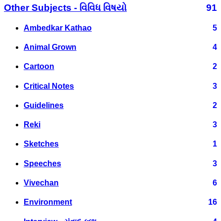
Other Subjects - વિવિધ વિષયો
91
Ambedkar Kathao
5
Animal Grown
4
Cartoon
2
Critical Notes
3
Guidelines
2
Reki
3
Sketches
1
Speeches
3
Vivechan
6
Environment
16