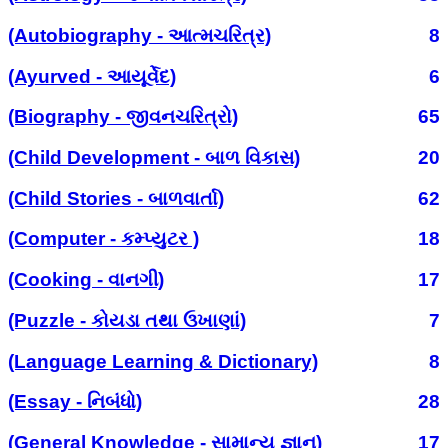
(Autobiography - આત્મચરિત્ર)
8
(Ayurved - આયૂર્વેદ)
6
(Biography - જીવનચરિત્રો)
65
(Child Development - બાળ વિકાસ)
20
(Child Stories - બાળવાર્તા)
62
(Computer - કમ્પ્યુટર )
18
(Cooking - વાનગી)
17
(Puzzle - કોયડા તથા ઉખાણાં)
7
(Language Learning & Dictionary)
8
(Essay - નિબંધો)
28
(General Knowledge - સામાન્ય જ્ઞાન)
17