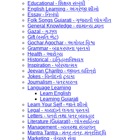
Educational - શિક્ષણ સંબંધી
English Learning - અંગ્રેજી શીખો
Essay - નિબંધો
Folk Songs Gujarati - ગુજરાતી લોકગીત
General Knowledge - સામાન્ય જ્ઞાન
Gazal - ગઝલ
Gift (સ્મૃતિ ભેટ)
Gochar Agochar - અગોચર વિશ્વ
Grammar - વ્યાકરણના પુસ્તકો
Health - આરોગ્ય
Historical - ઇતિહાસવિષયક
Inspiration - પ્રેરણાત્મક
Jeevan Charitro - જીવન ચરિત્રો
Jokes - વિનોદનો ટુચકા
Journalism - પત્રકારત્વ
Language Learning
Learn English
Learning Gujarati
Learn Your Self - જાતે શીખો
Legal - કાયદાને લગતા પુસ્તકો
Letters - પત્રો તથા પત્ર વ્યવહાર
Literature (Gujarati) - લોકસાહિત્ય
Management - વ્યવસ્થા સંચાલન
Mantra Tantra - મંત્ર તંત્ર, મંત્રસિદ્ધિ
Marketing - વેચાણ સેવા