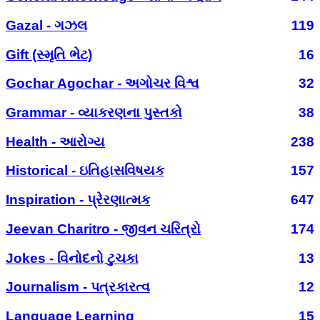
Gazal - ગઝલ
119
Gift (સ્મૃતિ ભેટ)
16
Gochar Agochar - અગોચર વિશ્વ
32
Grammar - વ્યાકરણના પુસ્તકો
38
Health - આરોગ્ય
238
Historical - ઇતિહાસવિષયક
157
Inspiration - પ્રેરણાત્મક
647
Jeevan Charitro - જીવન ચરિત્રો
174
Jokes - વિનોદનો ટુચકા
13
Journalism - પત્રકારત્વ
12
Language Learning
15