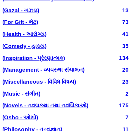
(Gazal - ગઝલ)
13
(For Gift - ભેટ)
73
(Health - આરોગ્ય)
41
(Comedy - હાસ્ય)
35
(Inspiration - પ્રેરણાત્મક)
134
(Management - વ્યવસ્થા સંચાલન)
20
(Miscellaneous - વિવિધ વિષય)
23
(Music - સંગીત)
2
(Novels - નવલકથા તથા નવલિકાઓ)
175
(Osho - ઓશો)
7
(Philosophy - તત્ત્વજ્ઞાન)
11