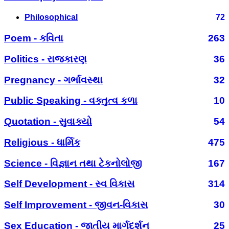
Philosophical
72
Poem - કવિતા
263
Politics - રાજકારણ
36
Pregnancy - ગર્ભાવસ્થા
32
Public Speaking - વક્તુત્વ કળા
10
Quotation - સુવાક્યો
54
Religious - ધાર્મિક
475
Science - વિજ્ઞાન તથા ટેકનોલોજી
167
Self Development - સ્વ વિકાસ
314
Self Improvement - જીવન-વિકાસ
30
Sex Education - જાતીય માર્ગદર્શન
25