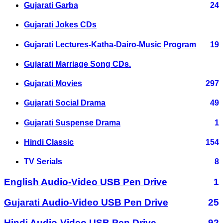
Gujarati Garba
24
Gujarati Jokes CDs
Gujarati Lectures-Katha-Dairo-Music Program
19
Gujarati Marriage Song CDs.
Gujarati Movies
297
Gujarati Social Drama
49
Gujarati Suspense Drama
1
Hindi Classic
154
TV Serials
8
English Audio-Video USB Pen Drive
1
Gujarati Audio-Video USB Pen Drive
25
Hindi Audio-Video USB Pen Drive
92