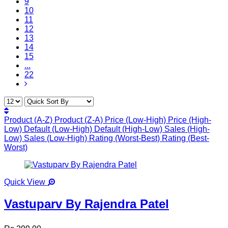
9
10
11
12
13
14
15
...
22
Product (A-Z)
Product (Z-A)
Price (Low-High)
Price (High-
Low)
Default (Low-High)
Default (High-Low)
Sales (High-
Low)
Sales (Low-High)
Rating (Worst-Best)
Rating (Best-
Worst)
Quick View
Vastuparv By Rajendra Patel