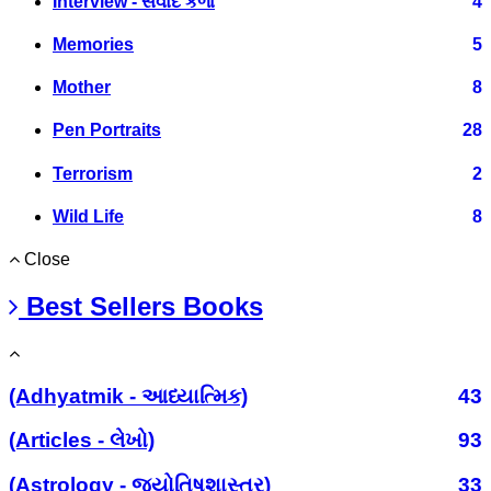
Interview - સંવાદ કળા
4
Memories
5
Mother
8
Pen Portraits
28
Terrorism
2
Wild Life
8
Close
Best Sellers Books
(Adhyatmik - આધ્યાત્મિક)
43
(Articles - લેખો)
93
(Astrology - જ્યોતિષશાસ્ત્ર)
33