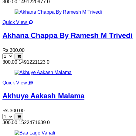
300.00
1491220977
0
Quick View
Akhana Chappa By Ramesh M Trivedi
Rs 300.00
300.00
1491221123
0
Quick View
Akhuye Aakash Malama
Rs 300.00
300.00
1522471639
0