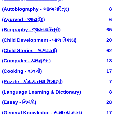
(Autobiography - આત્મચરિત્ર)
8
(Ayurved - આયૂર્વેદ)
6
(Biography - જીવનચરિત્રો)
65
(Child Development - બાળ વિકાસ)
20
(Child Stories - બાળવાર્તા)
62
(Computer - કમ્પ્યુટર )
18
(Cooking - વાનગી)
17
(Puzzle - કોયડા તથા ઉખાણાં)
7
(Language Learning & Dictionary)
8
(Essay - નિબંધો)
28
(General Knowledge - સામાન્ય જ્ઞાન)
17