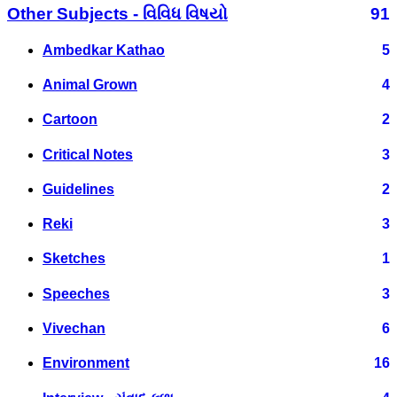
Other Subjects - વિવિધ વિષયો
91
Ambedkar Kathao
5
Animal Grown
4
Cartoon
2
Critical Notes
3
Guidelines
2
Reki
3
Sketches
1
Speeches
3
Vivechan
6
Environment
16