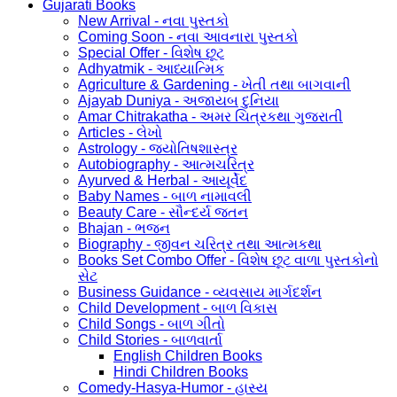
Gujarati Books
New Arrival - નવા પુસ્તકો
Coming Soon - નવા આવનારા પુસ્તકો
Special Offer - વિશેષ છૂટ
Adhyatmik - આધ્યાત્મિક
Agriculture & Gardening - ખેતી તથા બાગવાની
Ajayab Duniya - અજાયબ દુનિયા
Amar Chitrakatha - અમર ચિત્રકથા ગુજરાતી
Articles - લેખો
Astrology - જ્યોતિષશાસ્ત્ર
Autobiography - આત્મચરિત્ર
Ayurved & Herbal - આયૂર્વેદ
Baby Names - બાળ નામાવલી
Beauty Care - સૌન્દર્ય જતન
Bhajan - ભજન
Biography - જીવન ચરિત્ર તથા આત્મકથા
Books Set Combo Offer - વિશેષ છૂટ વાળા પુસ્તકોનો
સેટ
Business Guidance - વ્યવસાય માર્ગદર્શન
Child Development - બાળ વિકાસ
Child Songs - બાળ ગીતો
Child Stories - બાળવાર્તા
English Children Books
Hindi Children Books
Comedy-Hasya-Humor - હાસ્ય