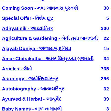
Coming Soon - નવા આવનારા પુસ્તકો
30
Special Offer - વિશેષ છૂટ
5
Adhyatmik - આધ્યાત્મિક
300
Agriculture & Gardening - ખેતી તથા બાગવાની
22
Ajayab Duniya - અજાયબ દુનિયા
15
Amar Chitrakatha - અમર ચિત્રકથા ગુજરાતી
34
Articles - લેખો
735
Astrology - જ્યોતિષશાસ્ત્ર
296
Autobiography - આત્મચરિત્ર
32
Ayurved & Herbal - આયૂર્વેદ
39
Baby Names - બાળ નામાવલી
3