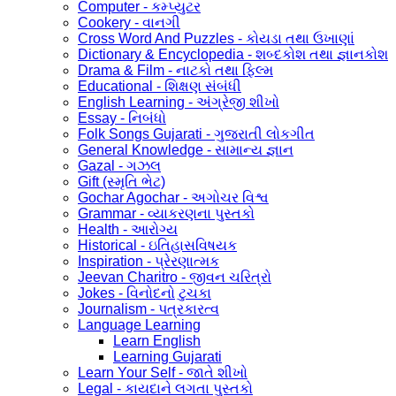
Computer - કમ્પ્યુટર
Cookery - વાનગી
Cross Word And Puzzles - કોયડા તથા ઉખાણાં
Dictionary & Encyclopedia - શબ્દકોશ તથા જ્ઞાનકોશ
Drama & Film - નાટકો તથા ફિલ્મ
Educational - શિક્ષણ સંબંધી
English Learning - અંગ્રેજી શીખો
Essay - નિબંધો
Folk Songs Gujarati - ગુજરાતી લોકગીત
General Knowledge - સામાન્ય જ્ઞાન
Gazal - ગઝલ
Gift (સ્મૃતિ ભેટ)
Gochar Agochar - અગોચર વિશ્વ
Grammar - વ્યાકરણના પુસ્તકો
Health - આરોગ્ય
Historical - ઇતિહાસવિષયક
Inspiration - પ્રેરણાત્મક
Jeevan Charitro - જીવન ચરિત્રો
Jokes - વિનોદનો ટુચકા
Journalism - પત્રકારત્વ
Language Learning
Learn English
Learning Gujarati
Learn Your Self - જાતે શીખો
Legal - કાયદાને લગતા પુસ્તકો