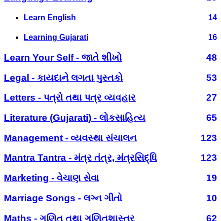
Learn English
14
Learning Gujarati
16
Learn Your Self - જાતે શીખો
48
Legal - કાયદાને લગતા પુસ્તકો
53
Letters - પત્રો તથા પત્ર વ્યવહાર
27
Literature (Gujarati) - લોકસાહિત્ય
65
Management - વ્યવસ્થા સંચાલન
123
Mantra Tantra - મંત્ર તંત્ર, મંત્રસિદ્ધિ
123
Marketing - વેચાણ સેવા
19
Marriage Songs - લગ્ન ગીતો
10
Maths - ગણિત તથા ગણિતશાસ્ત્ર
62