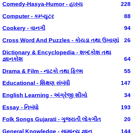
Comedy-Hasya-Humor - હાસ્ય
228
Computer - કમ્પ્યુટર
88
Cookery - વાનગી
94
Cross Word And Puzzles - કોયડા તથા ઉખાણાં
26
Dictionary & Encyclopedia - શબ્દકોશ તથા
જ્ઞાનકોશ
64
Drama & Film - નાટકો તથા ફિલ્મ
55
Educational - શિક્ષણ સંબંધી
147
English Learning - અંગ્રેજી શીખો
34
Essay - નિબંધો
193
Folk Songs Gujarati - ગુજરાતી લોકગીત
20
General Knowledge - સામાન્ય જ્ઞાન
144