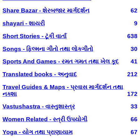
Share Bazar - શેરબજાર માર્ગદર્શન
62
shayari - શાયરી
9
Short Stories - ટૂંકી વાર્તા
638
Songs - ફિલ્મના ગીતો તથા લોકગીતો
30
Sports And Games - રમત ગમત તથા ખેલ કૂદ
41
Translated books - અનુવાદ
212
Travel Guides & Maps - પ્રવાસ માર્ગદર્શન તથા
નક્શા
172
Vastushastra - વાસ્તુશાસ્ત્ર
33
Women Related - સ્ત્રી ઉપયોગી
66
Yoga - યોગ તથા પ્રાણાયામ
67