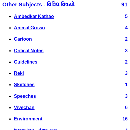
Other Subjects - વિવિધ વિષયો
91
Ambedkar Kathao
5
Animal Grown
4
Cartoon
2
Critical Notes
3
Guidelines
2
Reki
3
Sketches
1
Speeches
3
Vivechan
6
Environment
16