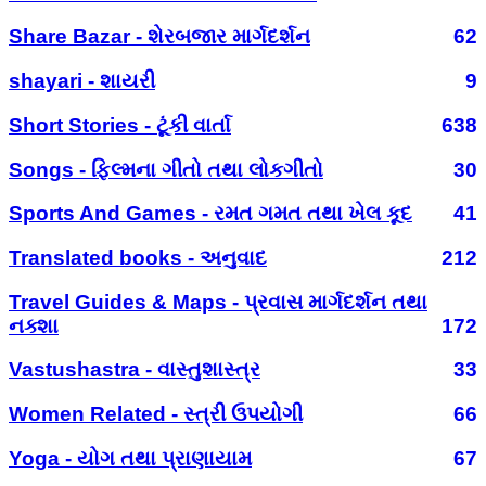
Share Bazar - શેરબજાર માર્ગદર્શન
62
shayari - શાયરી
9
Short Stories - ટૂંકી વાર્તા
638
Songs - ફિલ્મના ગીતો તથા લોકગીતો
30
Sports And Games - રમત ગમત તથા ખેલ કૂદ
41
Translated books - અનુવાદ
212
Travel Guides & Maps - પ્રવાસ માર્ગદર્શન તથા
નક્શા
172
Vastushastra - વાસ્તુશાસ્ત્ર
33
Women Related - સ્ત્રી ઉપયોગી
66
Yoga - યોગ તથા પ્રાણાયામ
67