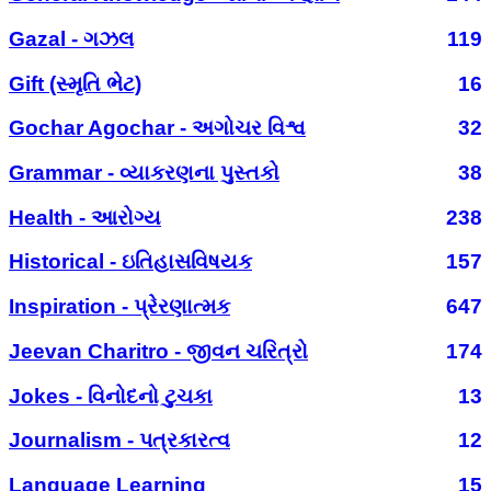
Gazal - ગઝલ
119
Gift (સ્મૃતિ ભેટ)
16
Gochar Agochar - અગોચર વિશ્વ
32
Grammar - વ્યાકરણના પુસ્તકો
38
Health - આરોગ્ય
238
Historical - ઇતિહાસવિષયક
157
Inspiration - પ્રેરણાત્મક
647
Jeevan Charitro - જીવન ચરિત્રો
174
Jokes - વિનોદનો ટુચકા
13
Journalism - પત્રકારત્વ
12
Language Learning
15