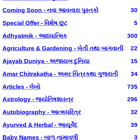
Coming Soon - નવા આવનારા પુસ્તકો
30
Special Offer - વિશેષ છૂટ
5
Adhyatmik - આધ્યાત્મિક
300
Agriculture & Gardening - ખેતી તથા બાગવાની
22
Ajayab Duniya - અજાયબ દુનિયા
15
Amar Chitrakatha - અમર ચિત્રકથા ગુજરાતી
34
Articles - લેખો
735
Astrology - જ્યોતિષશાસ્ત્ર
296
Autobiography - આત્મચરિત્ર
32
Ayurved & Herbal - આયૂર્વેદ
39
Baby Names - બાળ નામાવલી
3