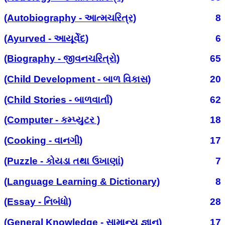
(Autobiography - આત્મચરિત્ર)
8
(Ayurved - આયૂર્વેદ)
6
(Biography - જીવનચરિત્રો)
65
(Child Development - બાળ વિકાસ)
20
(Child Stories - બાળવાર્તા)
62
(Computer - કમ્પ્યુટર )
18
(Cooking - વાનગી)
17
(Puzzle - કોયડા તથા ઉખાણાં)
7
(Language Learning & Dictionary)
8
(Essay - નિબંધો)
28
(General Knowledge - સામાન્ય જ્ઞાન)
17