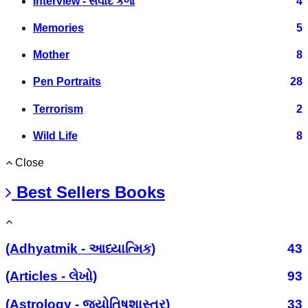
Interview - સંવાદ કળા
4
Memories
5
Mother
8
Pen Portraits
28
Terrorism
2
Wild Life
8
Close
Best Sellers Books
(Adhyatmik - આધ્યાત્મિક)
43
(Articles - લેખો)
93
(Astrology - જ્યોતિષશાસ્ત્ર)
33