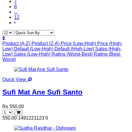
7
8
...
12
Product (A-Z)
Product (Z-A)
Price (Low-High)
Price (High-
Low)
Default (Low-High)
Default (High-Low)
Sales (High-
Low)
Sales (Low-High)
Rating (Worst-Best)
Rating (Best-
Worst)
Quick View
Sufi Mat Ane Sufi Santo
Rs 550.00
550.00
1491221123
0