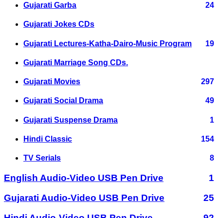
Gujarati Garba
24
Gujarati Jokes CDs
Gujarati Lectures-Katha-Dairo-Music Program
19
Gujarati Marriage Song CDs.
Gujarati Movies
297
Gujarati Social Drama
49
Gujarati Suspense Drama
1
Hindi Classic
154
TV Serials
8
English Audio-Video USB Pen Drive
1
Gujarati Audio-Video USB Pen Drive
25
Hindi Audio-Video USB Pen Drive
92