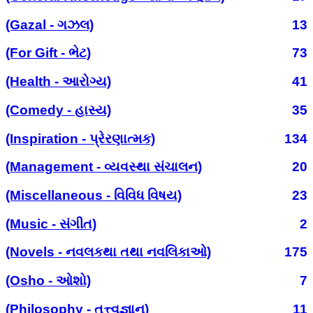
(Gazal - ગઝલ)
13
(For Gift - ભેટ)
73
(Health - આરોગ્ય)
41
(Comedy - હાસ્ય)
35
(Inspiration - પ્રેરણાત્મક)
134
(Management - વ્યવસ્થા સંચાલન)
20
(Miscellaneous - વિવિધ વિષય)
23
(Music - સંગીત)
2
(Novels - નવલકથા તથા નવલિકાઓ)
175
(Osho - ઓશો)
7
(Philosophy - તત્ત્વજ્ઞાન)
11