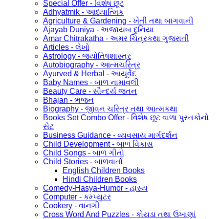
Special Offer - વિશેષ છૂટ
Adhyatmik - આધ્યાત્મિક
Agriculture & Gardening - ખેતી તથા બાગવાની
Ajayab Duniya - અજાયબ દુનિયા
Amar Chitrakatha - અમર ચિત્રકથા ગુજરાતી
Articles - લેખો
Astrology - જ્યોતિષશાસ્ત્ર
Autobiography - આત્મચરિત્ર
Ayurved & Herbal - આયૂર્વેદ
Baby Names - બાળ નામાવલી
Beauty Care - સૌન્દર્ય જતન
Bhajan - ભજન
Biography - જીવન ચરિત્ર તથા આત્મકથા
Books Set Combo Offer - વિશેષ છૂટ વાળા પુસ્તકોનો
સેટ
Business Guidance - વ્યવસાય માર્ગદર્શન
Child Development - બાળ વિકાસ
Child Songs - બાળ ગીતો
Child Stories - બાળવાર્તા
English Children Books
Hindi Children Books
Comedy-Hasya-Humor - હાસ્ય
Computer - કમ્પ્યુટર
Cookery - વાનગી
Cross Word And Puzzles - કોયડા તથા ઉખાણાં