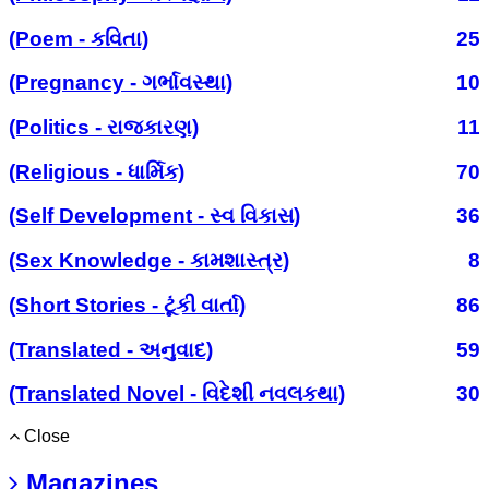
(Poem - કવિતા)
25
(Pregnancy - ગર્ભાવસ્થા)
10
(Politics - રાજકારણ)
11
(Religious - ધાર્મિક)
70
(Self Development - સ્વ વિકાસ)
36
(Sex Knowledge - કામશાસ્ત્ર)
8
(Short Stories - ટૂંકી વાર્તા)
86
(Translated - અનુવાદ)
59
(Translated Novel - વિદેશી નવલકથા)
30
Close
Magazines