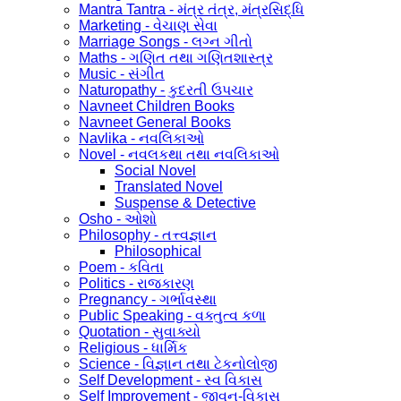
Mantra Tantra - મંત્ર તંત્ર, મંત્રસિદ્ધિ
Marketing - વેચાણ સેવા
Marriage Songs - લગ્ન ગીતો
Maths - ગણિત તથા ગણિતશાસ્ત્ર
Music - સંગીત
Naturopathy - કુદરતી ઉપચાર
Navneet Children Books
Navneet General Books
Navlika - નવલિકાઓ
Novel - નવલકથા તથા નવલિકાઓ
Social Novel
Translated Novel
Suspense & Detective
Osho - ઓશો
Philosophy - તત્ત્વજ્ઞાન
Philosophical
Poem - કવિતા
Politics - રાજકારણ
Pregnancy - ગર્ભાવસ્થા
Public Speaking - વક્તુત્વ કળા
Quotation - સુવાક્યો
Religious - ધાર્મિક
Science - વિજ્ઞાન તથા ટેકનોલોજી
Self Development - સ્વ વિકાસ
Self Improvement - જીવન-વિકાસ