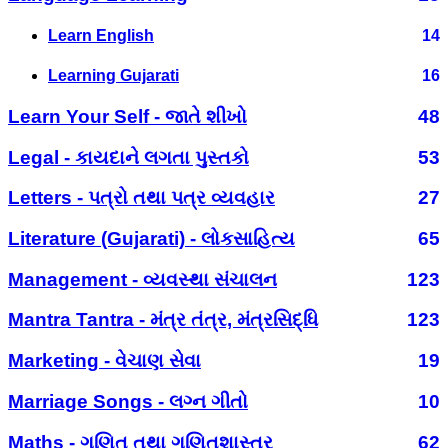
Learn English
14
Learning Gujarati
16
Learn Your Self - જાતે શીખો
48
Legal - કાયદાને લગતા પુસ્તકો
53
Letters - પત્રો તથા પત્ર વ્યવહાર
27
Literature (Gujarati) - લોકસાહિત્ય
65
Management - વ્યવસ્થા સંચાલન
123
Mantra Tantra - મંત્ર તંત્ર, મંત્રસિદ્ધિ
123
Marketing - વેચાણ સેવા
19
Marriage Songs - લગ્ન ગીતો
10
Maths - ગણિત તથા ગણિતશાસ્ત્ર
62