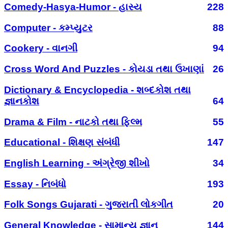
Comedy-Hasya-Humor - હાસ્ય
228
Computer - કમ્પ્યુટર
88
Cookery - વાનગી
94
Cross Word And Puzzles - કોયડા તથા ઉખાણાં
26
Dictionary & Encyclopedia - શબ્દકોશ તથા
જ્ઞાનકોશ
64
Drama & Film - નાટકો તથા ફિલ્મ
55
Educational - શિક્ષણ સંબંધી
147
English Learning - અંગ્રેજી શીખો
34
Essay - નિબંધો
193
Folk Songs Gujarati - ગુજરાતી લોકગીત
20
General Knowledge - સામાન્ય જ્ઞાન
144