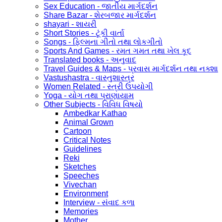
Sex Education - જાતીય માર્ગદર્શન
Share Bazar - શેરબજાર માર્ગદર્શન
shayari - શાયરી
Short Stories - ટૂંકી વાર્તા
Songs - ફિલ્મના ગીતો તથા લોકગીતો
Sports And Games - રમત ગમત તથા ખેલ કૂદ
Translated books - અનુવાદ
Travel Guides & Maps - પ્રવાસ માર્ગદર્શન તથા નક્શા
Vastushastra - વાસ્તુશાસ્ત્ર
Women Related - સ્ત્રી ઉપયોગી
Yoga - યોગ તથા પ્રાણાયામ
Other Subjects - વિવિધ વિષયો
Ambedkar Kathao
Animal Grown
Cartoon
Critical Notes
Guidelines
Reki
Sketches
Speeches
Vivechan
Environment
Interview - સંવાદ કળા
Memories
Mother