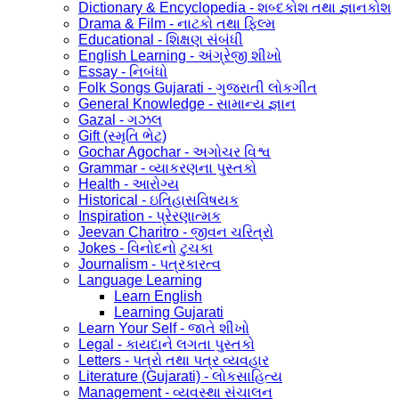
Dictionary & Encyclopedia - શબ્દકોશ તથા જ્ઞાનકોશ
Drama & Film - નાટકો તથા ફિલ્મ
Educational - શિક્ષણ સંબંધી
English Learning - અંગ્રેજી શીખો
Essay - નિબંધો
Folk Songs Gujarati - ગુજરાતી લોકગીત
General Knowledge - સામાન્ય જ્ઞાન
Gazal - ગઝલ
Gift (સ્મૃતિ ભેટ)
Gochar Agochar - અગોચર વિશ્વ
Grammar - વ્યાકરણના પુસ્તકો
Health - આરોગ્ય
Historical - ઇતિહાસવિષયક
Inspiration - પ્રેરણાત્મક
Jeevan Charitro - જીવન ચરિત્રો
Jokes - વિનોદનો ટુચકા
Journalism - પત્રકારત્વ
Language Learning
Learn English
Learning Gujarati
Learn Your Self - જાતે શીખો
Legal - કાયદાને લગતા પુસ્તકો
Letters - પત્રો તથા પત્ર વ્યવહાર
Literature (Gujarati) - લોકસાહિત્ય
Management - વ્યવસ્થા સંચાલન