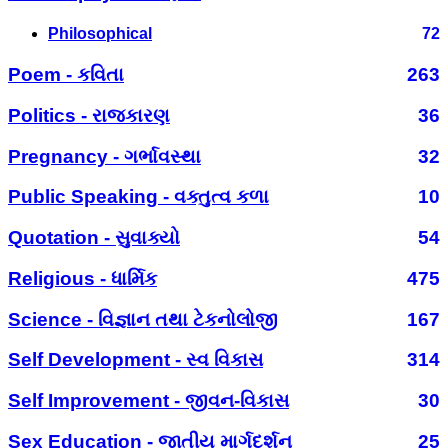
Philosophical
72
Poem - કવિતા
263
Politics - રાજકારણ
36
Pregnancy - ગર્ભાવસ્થા
32
Public Speaking - વક્તુત્વ કળા
10
Quotation - સુવાક્યો
54
Religious - ધાર્મિક
475
Science - વિજ્ઞાન તથા ટેકનોલોજી
167
Self Development - સ્વ વિકાસ
314
Self Improvement - જીવન-વિકાસ
30
Sex Education - જાતીય માર્ગદર્શન
25