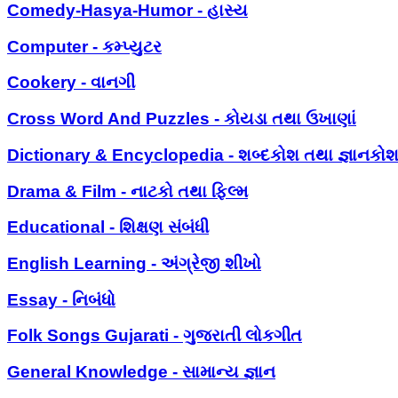
Comedy-Hasya-Humor - હાસ્ય
Computer - કમ્પ્યુટર
Cookery - વાનગી
Cross Word And Puzzles - કોયડા તથા ઉખાણાં
Dictionary & Encyclopedia - શબ્દકોશ તથા જ્ઞાનકો
Drama & Film - નાટકો તથા ફિલ્મ
Educational - શિક્ષણ સંબંધી
English Learning - અંગ્રેજી શીખો
Essay - નિબંધો
Folk Songs Gujarati - ગુજરાતી લોકગીત
General Knowledge - સામાન્ય જ્ઞાન