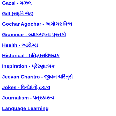
Gazal - ગઝલ
Gift (સ્મૃતિ ભેટ)
Gochar Agochar - અગોચર વિશ્વ
Grammar - વ્યાકરણના પુસ્તકો
Health - આરોગ્ય
Historical - ઇતિહાસવિષયક
Inspiration - પ્રેરણાત્મક
Jeevan Charitro - જીવન ચરિત્રો
Jokes - વિનોદનો ટુચકા
Journalism - પત્રકારત્વ
Language Learning