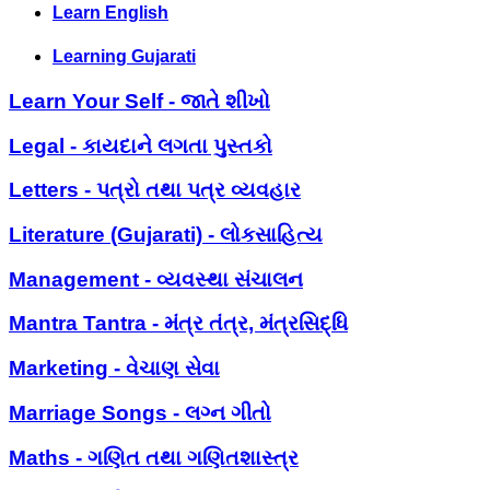
Learn English
Learning Gujarati
Learn Your Self - જાતે શીખો
Legal - કાયદાને લગતા પુસ્તકો
Letters - પત્રો તથા પત્ર વ્યવહાર
Literature (Gujarati) - લોકસાહિત્ય
Management - વ્યવસ્થા સંચાલન
Mantra Tantra - મંત્ર તંત્ર, મંત્રસિદ્ધિ
Marketing - વેચાણ સેવા
Marriage Songs - લગ્ન ગીતો
Maths - ગણિત તથા ગણિતશાસ્ત્ર