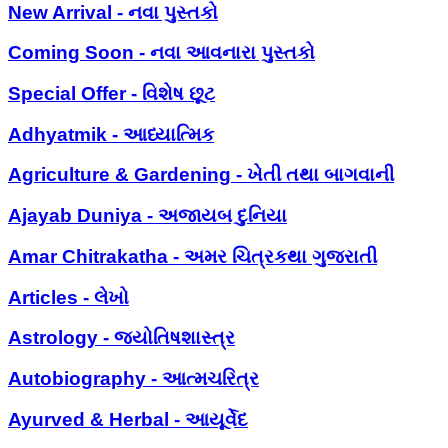
New Arrival - નવા પુસ્તકો
Coming Soon - નવા આવનારા પુસ્તકો
Special Offer - વિશેષ છૂટ
Adhyatmik - આધ્યાત્મિક
Agriculture & Gardening - ખેતી તથા બાગવાની
Ajayab Duniya - અજાયબ દુનિયા
Amar Chitrakatha - અમર ચિત્રકથા ગુજરાતી
Articles - લેખો
Astrology - જ્યોતિષશાસ્ત્ર
Autobiography - આત્મચરિત્ર
Ayurved & Herbal - આયૂર્વેદ