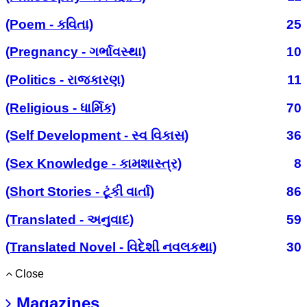
(Poem - કવિતા)
25
(Pregnancy - ગર્ભાવસ્થા)
10
(Politics - રાજકારણ)
11
(Religious - ધાર્મિક)
70
(Self Development - સ્વ વિકાસ)
36
(Sex Knowledge - કામશાસ્ત્ર)
8
(Short Stories - ટૂંકી વાર્તા)
86
(Translated - અનુવાદ)
59
(Translated Novel - વિદેશી નવલકથા)
30
Close
Magazines