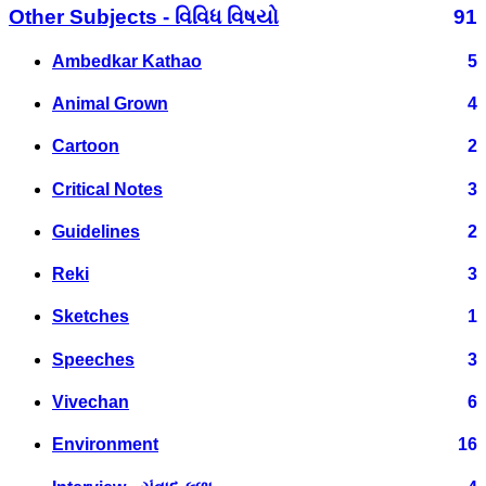
Other Subjects - વિવિધ વિષયો
91
Ambedkar Kathao
5
Animal Grown
4
Cartoon
2
Critical Notes
3
Guidelines
2
Reki
3
Sketches
1
Speeches
3
Vivechan
6
Environment
16