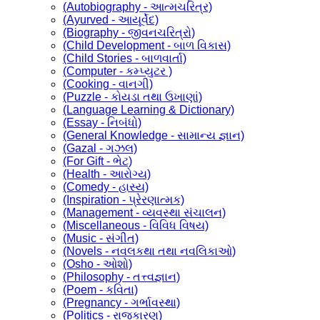
(Autobiography - આત્મચરિત્ર)
(Ayurved - આયૂર્વેદ)
(Biography - જીવનચરિત્રો)
(Child Development - બાળ વિકાસ)
(Child Stories - બાળવાર્તા)
(Computer - કમ્પ્યુટર )
(Cooking - વાનગી)
(Puzzle - કોયડા તથા ઉખાણાં)
(Language Learning & Dictionary)
(Essay - નિબંધો)
(General Knowledge - સામાન્ય જ્ઞાન)
(Gazal - ગઝલ)
(For Gift - ભેટ)
(Health - આરોગ્ય)
(Comedy - હાસ્ય)
(Inspiration - પ્રેરણાત્મક)
(Management - વ્યવસ્થા સંચાલન)
(Miscellaneous - વિવિધ વિષય)
(Music - સંગીત)
(Novels - નવલકથા તથા નવલિકાઓ)
(Osho - ઓશો)
(Philosophy - તત્ત્વજ્ઞાન)
(Poem - કવિતા)
(Pregnancy - ગર્ભાવસ્થા)
(Politics - રાજકારણ)