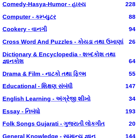
Comedy-Hasya-Humor - હાસ્ય
228
Computer - કમ્પ્યુટર
88
Cookery - વાનગી
94
Cross Word And Puzzles - કોયડા તથા ઉખાણાં
26
Dictionary & Encyclopedia - શબ્દકોશ તથા
જ્ઞાનકોશ
64
Drama & Film - નાટકો તથા ફિલ્મ
55
Educational - શિક્ષણ સંબંધી
147
English Learning - અંગ્રેજી શીખો
34
Essay - નિબંધો
193
Folk Songs Gujarati - ગુજરાતી લોકગીત
20
General Knowledge - સામાન્ય જ્ઞાન
144