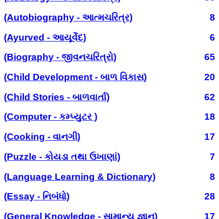
(Autobiography - આત્મચરિત્ર)
8
(Ayurved - આયૂર્વેદ)
6
(Biography - જીવનચરિત્રો)
65
(Child Development - બાળ વિકાસ)
20
(Child Stories - બાળવાર્તા)
62
(Computer - કમ્પ્યુટર )
18
(Cooking - વાનગી)
17
(Puzzle - કોયડા તથા ઉખાણાં)
7
(Language Learning & Dictionary)
8
(Essay - નિબંધો)
28
(General Knowledge - સામાન્ય જ્ઞાન)
17