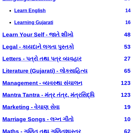
Learn English
14
Learning Gujarati
16
Learn Your Self - જાતે શીખો
48
Legal - કાયદાને લગતા પુસ્તકો
53
Letters - પત્રો તથા પત્ર વ્યવહાર
27
Literature (Gujarati) - લોકસાહિત્ય
65
Management - વ્યવસ્થા સંચાલન
123
Mantra Tantra - મંત્ર તંત્ર, મંત્રસિદ્ધિ
123
Marketing - વેચાણ સેવા
19
Marriage Songs - લગ્ન ગીતો
10
Maths - ગણિત તથા ગણિતશાસ્ત્ર
62