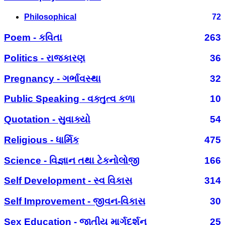
Philosophical
72
Poem - કવિતા
263
Politics - રાજકારણ
36
Pregnancy - ગર્ભાવસ્થા
32
Public Speaking - વક્તુત્વ કળા
10
Quotation - સુવાક્યો
54
Religious - ધાર્મિક
475
Science - વિજ્ઞાન તથા ટેકનોલોજી
166
Self Development - સ્વ વિકાસ
314
Self Improvement - જીવન-વિકાસ
30
Sex Education - જાતીય માર્ગદર્શન
25