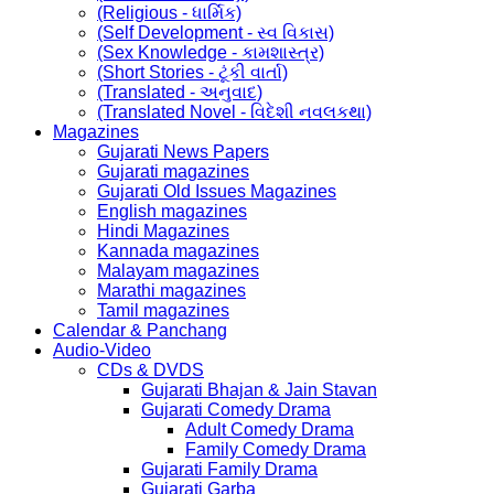
(Religious - ધાર્મિક)
(Self Development - સ્વ વિકાસ)
(Sex Knowledge - કામશાસ્ત્ર)
(Short Stories - ટૂંકી વાર્તા)
(Translated - અનુવાદ)
(Translated Novel - વિદેશી નવલકથા)
Magazines
Gujarati News Papers
Gujarati magazines
Gujarati Old Issues Magazines
English magazines
Hindi Magazines
Kannada magazines
Malayam magazines
Marathi magazines
Tamil magazines
Calendar & Panchang
Audio-Video
CDs & DVDS
Gujarati Bhajan & Jain Stavan
Gujarati Comedy Drama
Adult Comedy Drama
Family Comedy Drama
Gujarati Family Drama
Gujarati Garba