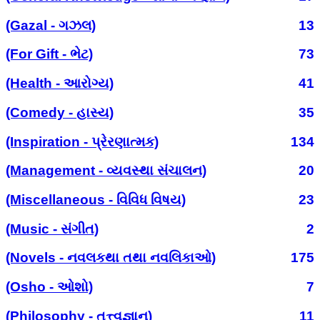
(Gazal - ગઝલ)
13
(For Gift - ભેટ)
73
(Health - આરોગ્ય)
41
(Comedy - હાસ્ય)
35
(Inspiration - પ્રેરણાત્મક)
134
(Management - વ્યવસ્થા સંચાલન)
20
(Miscellaneous - વિવિધ વિષય)
23
(Music - સંગીત)
2
(Novels - નવલકથા તથા નવલિકાઓ)
175
(Osho - ઓશો)
7
(Philosophy - તત્ત્વજ્ઞાન)
11