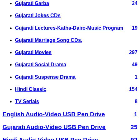
Gujarati Garba
24
Gujarati Jokes CDs
Gujarati Lectures-Katha-Dairo-Music Program
19
Gujarati Marriage Song CDs.
Gujarati Movies
297
Gujarati Social Drama
49
Gujarati Suspense Drama
1
Hindi Classic
154
TV Serials
8
English Audio-Video USB Pen Drive
1
Gujarati Audio-Video USB Pen Drive
25
Hindi Audio-Video USB Pen Drive
92