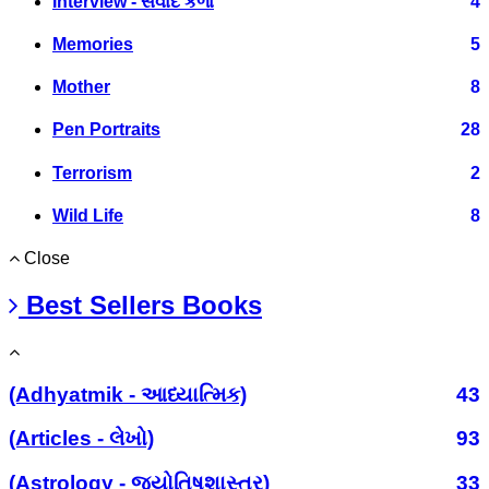
Interview - સંવાદ કળા
4
Memories
5
Mother
8
Pen Portraits
28
Terrorism
2
Wild Life
8
Close
Best Sellers Books
(Adhyatmik - આધ્યાત્મિક)
43
(Articles - લેખો)
93
(Astrology - જ્યોતિષશાસ્ત્ર)
33