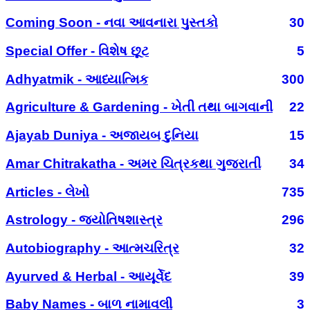
Coming Soon - નવા આવનારા પુસ્તકો
30
Special Offer - વિશેષ છૂટ
5
Adhyatmik - આધ્યાત્મિક
300
Agriculture & Gardening - ખેતી તથા બાગવાની
22
Ajayab Duniya - અજાયબ દુનિયા
15
Amar Chitrakatha - અમર ચિત્રકથા ગુજરાતી
34
Articles - લેખો
735
Astrology - જ્યોતિષશાસ્ત્ર
296
Autobiography - આત્મચરિત્ર
32
Ayurved & Herbal - આયૂર્વેદ
39
Baby Names - બાળ નામાવલી
3