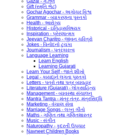
Gazal - ગઝલ
Gift (સ્મૃતિ ભેટ)
Gochar Agochar - અગોચર વિશ્વ
Grammar - વ્યાકરણના પુસ્તકો
Health - આરોગ્ય
Historical - ઇતિહાસવિષયક
Inspiration - પ્રેરણાત્મક
Jeevan Charitro - જીવન ચરિત્રો
Jokes - વિનોદનો ટુચકા
Journalism - પત્રકારત્વ
Language Learning
Learn English
Learning Gujarati
Learn Your Self - જાતે શીખો
Legal - કાયદાને લગતા પુસ્તકો
Letters - પત્રો તથા પત્ર વ્યવહાર
Literature (Gujarati) - લોકસાહિત્ય
Management - વ્યવસ્થા સંચાલન
Mantra Tantra - મંત્ર તંત્ર, મંત્રસિદ્ધિ
Marketing - વેચાણ સેવા
Marriage Songs - લગ્ન ગીતો
Maths - ગણિત તથા ગણિતશાસ્ત્ર
Music - સંગીત
Naturopathy - કુદરતી ઉપચાર
Navneet Children Books