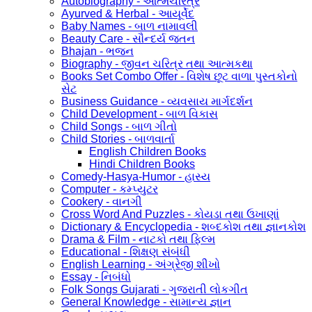
Autobiography - આત્મચરિત્ર
Ayurved & Herbal - આયૂર્વેદ
Baby Names - બાળ નામાવલી
Beauty Care - સૌન્દર્ય જતન
Bhajan - ભજન
Biography - જીવન ચરિત્ર તથા આત્મકથા
Books Set Combo Offer - વિશેષ છૂટ વાળા પુસ્તકોનો
સેટ
Business Guidance - વ્યવસાય માર્ગદર્શન
Child Development - બાળ વિકાસ
Child Songs - બાળ ગીતો
Child Stories - બાળવાર્તા
English Children Books
Hindi Children Books
Comedy-Hasya-Humor - હાસ્ય
Computer - કમ્પ્યુટર
Cookery - વાનગી
Cross Word And Puzzles - કોયડા તથા ઉખાણાં
Dictionary & Encyclopedia - શબ્દકોશ તથા જ્ઞાનકોશ
Drama & Film - નાટકો તથા ફિલ્મ
Educational - શિક્ષણ સંબંધી
English Learning - અંગ્રેજી શીખો
Essay - નિબંધો
Folk Songs Gujarati - ગુજરાતી લોકગીત
General Knowledge - સામાન્ય જ્ઞાન