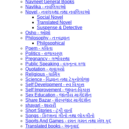
Navneet General Books
Navlika - નવલિકાઓ
Novel - નવલકથા તથા નવલિકાઓ
Social Novel
Translated Novel
Suspense & Detective
Osho - ઓશો
Philosophy - તત્ત્વજ્ઞાન
Philosophical
Poem - કવિતા
Politics - રાજકારણ
Pregnancy - ગર્ભાવસ્થા
Public Speaking - વક્તુત્વ કળા
Quotation - સુવાક્યો
Religious - ધાર્મિક
Science - વિજ્ઞાન તથા ટેકનોલોજી
Self Development - સ્વ વિકાસ
Self Improvement - જીવન-વિકાસ
Sex Education - જાતીય માર્ગદર્શન
Share Bazar - શેરબજાર માર્ગદર્શન
shayari - શાયરી
Short Stories - ટૂંકી વાર્તા
Songs - ફિલ્મના ગીતો તથા લોકગીતો
Sports And Games - રમત ગમત તથા ખેલ કૂદ
Translated books - અનુવાદ