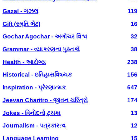
Gazal - ગઝલ
119
Gift (સ્મૃતિ ભેટ)
16
Gochar Agochar - અગોચર વિશ્વ
32
Grammar - વ્યાકરણના પુસ્તકો
38
Health - આરોગ્ય
238
Historical - ઇતિહાસવિષયક
156
Inspiration - પ્રેરણાત્મક
647
Jeevan Charitro - જીવન ચરિત્રો
174
Jokes - વિનોદનો ટુચકા
13
Journalism - પત્રકારત્વ
12
Language Learning
15