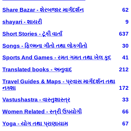
Share Bazar - શેરબજાર માર્ગદર્શન
62
shayari - શાયરી
9
Short Stories - ટૂંકી વાર્તા
637
Songs - ફિલ્મના ગીતો તથા લોકગીતો
30
Sports And Games - રમત ગમત તથા ખેલ કૂદ
41
Translated books - અનુવાદ
212
Travel Guides & Maps - પ્રવાસ માર્ગદર્શન તથા
નક્શા
172
Vastushastra - વાસ્તુશાસ્ત્ર
33
Women Related - સ્ત્રી ઉપયોગી
66
Yoga - યોગ તથા પ્રાણાયામ
67