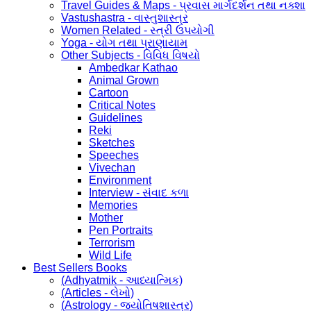
Travel Guides & Maps - પ્રવાસ માર્ગદર્શન તથા નક્શા
Vastushastra - વાસ્તુશાસ્ત્ર
Women Related - સ્ત્રી ઉપયોગી
Yoga - યોગ તથા પ્રાણાયામ
Other Subjects - વિવિધ વિષયો
Ambedkar Kathao
Animal Grown
Cartoon
Critical Notes
Guidelines
Reki
Sketches
Speeches
Vivechan
Environment
Interview - સંવાદ કળા
Memories
Mother
Pen Portraits
Terrorism
Wild Life
Best Sellers Books
(Adhyatmik - આધ્યાત્મિક)
(Articles - લેખો)
(Astrology - જ્યોતિષશાસ્ત્ર)