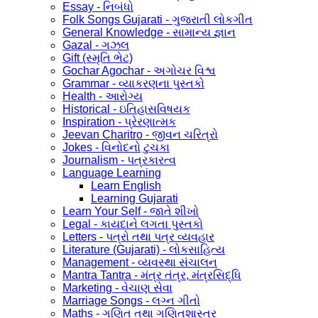
Essay - નિબંધો
Folk Songs Gujarati - ગુજરાતી લોકગીત
General Knowledge - સામાન્ય જ્ઞાન
Gazal - ગઝલ
Gift (સ્મૃતિ ભેટ)
Gochar Agochar - અગોચર વિશ્વ
Grammar - વ્યાકરણના પુસ્તકો
Health - આરોગ્ય
Historical - ઇતિહાસવિષયક
Inspiration - પ્રેરણાત્મક
Jeevan Charitro - જીવન ચરિત્રો
Jokes - વિનોદનો ટુચકા
Journalism - પત્રકારત્વ
Language Learning
Learn English
Learning Gujarati
Learn Your Self - જાતે શીખો
Legal - કાયદાને લગતા પુસ્તકો
Letters - પત્રો તથા પત્ર વ્યવહાર
Literature (Gujarati) - લોકસાહિત્ય
Management - વ્યવસ્થા સંચાલન
Mantra Tantra - મંત્ર તંત્ર, મંત્રસિદ્ધિ
Marketing - વેચાણ સેવા
Marriage Songs - લગ્ન ગીતો
Maths - ગણિત તથા ગણિતશાસ્ત્ર