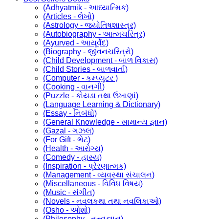
(Adhyatmik - આધ્યાત્મિક)
(Articles - લેખો)
(Astrology - જ્યોતિષશાસ્ત્ર)
(Autobiography - આત્મચરિત્ર)
(Ayurved - આયૂર્વેદ)
(Biography - જીવનચરિત્રો)
(Child Development - બાળ વિકાસ)
(Child Stories - બાળવાર્તા)
(Computer - કમ્પ્યુટર )
(Cooking - વાનગી)
(Puzzle - કોયડા તથા ઉખાણાં)
(Language Learning & Dictionary)
(Essay - નિબંધો)
(General Knowledge - સામાન્ય જ્ઞાન)
(Gazal - ગઝલ)
(For Gift - ભેટ)
(Health - આરોગ્ય)
(Comedy - હાસ્ય)
(Inspiration - પ્રેરણાત્મક)
(Management - વ્યવસ્થા સંચાલન)
(Miscellaneous - વિવિધ વિષય)
(Music - સંગીત)
(Novels - નવલકથા તથા નવલિકાઓ)
(Osho - ઓશો)
(Philosophy - તત્ત્વજ્ઞાન)