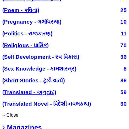
(Poem - કવિતા)
25
(Pregnancy - ગર્ભાવસ્થા)
10
(Politics - રાજકારણ)
11
(Religious - ધાર્મિક)
70
(Self Development - સ્વ વિકાસ)
36
(Sex Knowledge - કામશાસ્ત્ર)
8
(Short Stories - ટૂંકી વાર્તા)
86
(Translated - અનુવાદ)
59
(Translated Novel - વિદેશી નવલકથા)
30
Close
Magazines