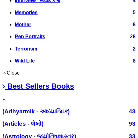
Interview - સંવાદ કળા
4
Memories
5
Mother
8
Pen Portraits
28
Terrorism
2
Wild Life
8
Close
Best Sellers Books
(Adhyatmik - આધ્યાત્મિક)
43
(Articles - લેખો)
93
(Astrology - જ્યોતિષશાસ્ત્ર)
33