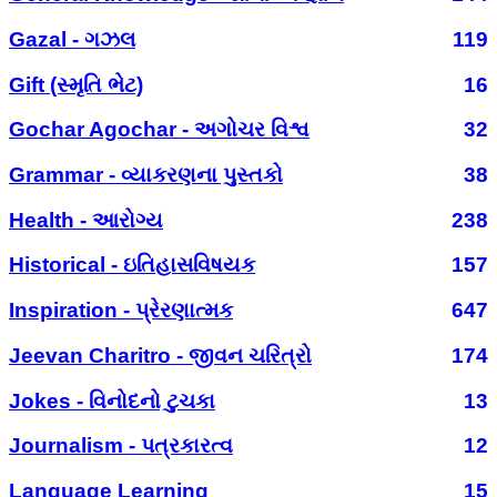
Gazal - ગઝલ
119
Gift (સ્મૃતિ ભેટ)
16
Gochar Agochar - અગોચર વિશ્વ
32
Grammar - વ્યાકરણના પુસ્તકો
38
Health - આરોગ્ય
238
Historical - ઇતિહાસવિષયક
157
Inspiration - પ્રેરણાત્મક
647
Jeevan Charitro - જીવન ચરિત્રો
174
Jokes - વિનોદનો ટુચકા
13
Journalism - પત્રકારત્વ
12
Language Learning
15