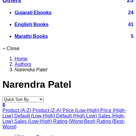
Others
25
Gujarati Ebooks
24
English Books
41
Marathi Books
5
Close
Home
Authors
Narendra Patel
Narendra Patel
Product (A-Z)
Product (Z-A)
Price (Low-High)
Price (High-
Low)
Default (Low-High)
Default (High-Low)
Sales (High-
Low)
Sales (Low-High)
Rating (Worst-Best)
Rating (Best-
Worst)