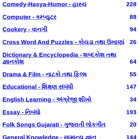
Comedy-Hasya-Humor - હાસ્ય
228
Computer - કમ્પ્યુટર
88
Cookery - વાનગી
94
Cross Word And Puzzles - કોયડા તથા ઉખાણાં
26
Dictionary & Encyclopedia - શબ્દકોશ તથા
જ્ઞાનકોશ
64
Drama & Film - નાટકો તથા ફિલ્મ
55
Educational - શિક્ષણ સંબંધી
147
English Learning - અંગ્રેજી શીખો
34
Essay - નિબંધો
193
Folk Songs Gujarati - ગુજરાતી લોકગીત
20
General Knowledge - સામાન્ય જ્ઞાન
144