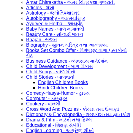
Amar Chitrakatha - અમર ચિત્રકથા ગુજરાતી
Articles - લેખો
Astrology - જ્યોતિષશાસ્ત્ર
Autobiography - આત્મચરિત્ર
Ayurved & Herbal - આયૂર્વેદ
Baby Names - બાળ નામાવલી
Beauty Care - સૌન્દર્ય જતન
Bhajan - ભજન
Biography - જીવન ચરિત્ર તથા આત્મકથા
Books Set Combo Offer - વિશેષ છૂટ વાળા પુસ્તકોનો
સેટ
Business Guidance - વ્યવસાય માર્ગદર્શન
Child Development - બાળ વિકાસ
Child Songs - બાળ ગીતો
Child Stories - બાળવાર્તા
English Children Books
Hindi Children Books
Comedy-Hasya-Humor - હાસ્ય
Computer - કમ્પ્યુટર
Cookery - વાનગી
Cross Word And Puzzles - કોયડા તથા ઉખાણાં
Dictionary & Encyclopedia - શબ્દકોશ તથા જ્ઞાનકોશ
Drama & Film - નાટકો તથા ફિલ્મ
Educational - શિક્ષણ સંબંધી
English Learning - અંગ્રેજી શીખો