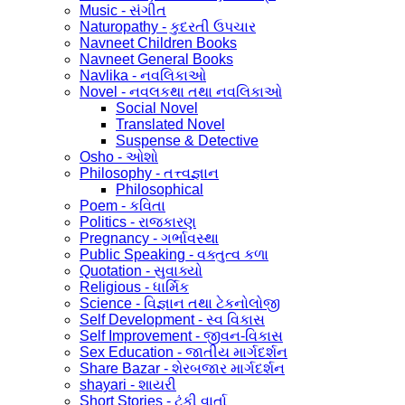
Music - સંગીત
Naturopathy - કુદરતી ઉપચાર
Navneet Children Books
Navneet General Books
Navlika - નવલિકાઓ
Novel - નવલકથા તથા નવલિકાઓ
Social Novel
Translated Novel
Suspense & Detective
Osho - ઓશો
Philosophy - તત્ત્વજ્ઞાન
Philosophical
Poem - કવિતા
Politics - રાજકારણ
Pregnancy - ગર્ભાવસ્થા
Public Speaking - વક્તુત્વ કળા
Quotation - સુવાક્યો
Religious - ધાર્મિક
Science - વિજ્ઞાન તથા ટેકનોલોજી
Self Development - સ્વ વિકાસ
Self Improvement - જીવન-વિકાસ
Sex Education - જાતીય માર્ગદર્શન
Share Bazar - શેરબજાર માર્ગદર્શન
shayari - શાયરી
Short Stories - ટૂંકી વાર્તા