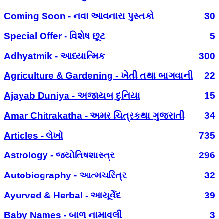
Coming Soon - નવા આવનારા પુસ્તકો
30
Special Offer - વિશેષ છૂટ
5
Adhyatmik - આધ્યાત્મિક
300
Agriculture & Gardening - ખેતી તથા બાગવાની
22
Ajayab Duniya - અજાયબ દુનિયા
15
Amar Chitrakatha - અમર ચિત્રકથા ગુજરાતી
34
Articles - લેખો
735
Astrology - જ્યોતિષશાસ્ત્ર
296
Autobiography - આત્મચરિત્ર
32
Ayurved & Herbal - આયૂર્વેદ
39
Baby Names - બાળ નામાવલી
3