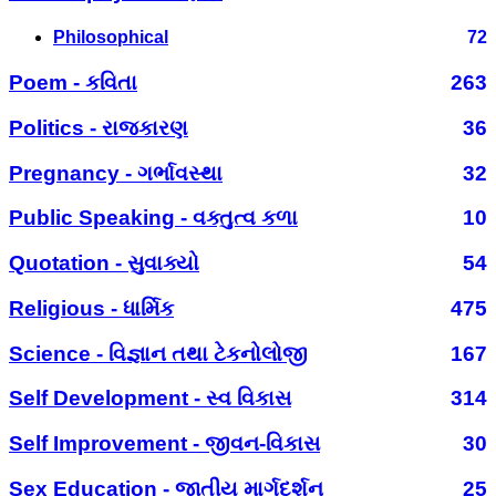
Philosophical
72
Poem - કવિતા
263
Politics - રાજકારણ
36
Pregnancy - ગર્ભાવસ્થા
32
Public Speaking - વક્તુત્વ કળા
10
Quotation - સુવાક્યો
54
Religious - ધાર્મિક
475
Science - વિજ્ઞાન તથા ટેકનોલોજી
167
Self Development - સ્વ વિકાસ
314
Self Improvement - જીવન-વિકાસ
30
Sex Education - જાતીય માર્ગદર્શન
25