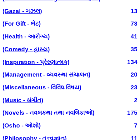
(Gazal - ગઝલ)
13
(For Gift - ભેટ)
73
(Health - આરોગ્ય)
41
(Comedy - હાસ્ય)
35
(Inspiration - પ્રેરણાત્મક)
134
(Management - વ્યવસ્થા સંચાલન)
20
(Miscellaneous - વિવિધ વિષય)
23
(Music - સંગીત)
2
(Novels - નવલકથા તથા નવલિકાઓ)
175
(Osho - ઓશો)
7
(Philosophy - તત્ત્વજ્ઞાન)
11