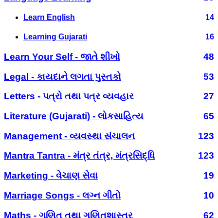
Learn English
14
Learning Gujarati
16
Learn Your Self - જાતે શીખો
48
Legal - કાયદાને લગતા પુસ્તકો
53
Letters - પત્રો તથા પત્ર વ્યવહાર
27
Literature (Gujarati) - લોકસાહિત્ય
65
Management - વ્યવસ્થા સંચાલન
123
Mantra Tantra - મંત્ર તંત્ર, મંત્રસિદ્ધિ
123
Marketing - વેચાણ સેવા
19
Marriage Songs - લગ્ન ગીતો
10
Maths - ગણિત તથા ગણિતશાસ્ત્ર
62