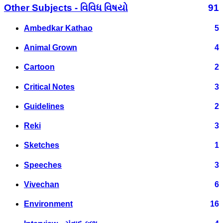
Other Subjects - વિવિધ વિષયો
91
Ambedkar Kathao
5
Animal Grown
4
Cartoon
2
Critical Notes
3
Guidelines
2
Reki
3
Sketches
1
Speeches
3
Vivechan
6
Environment
16