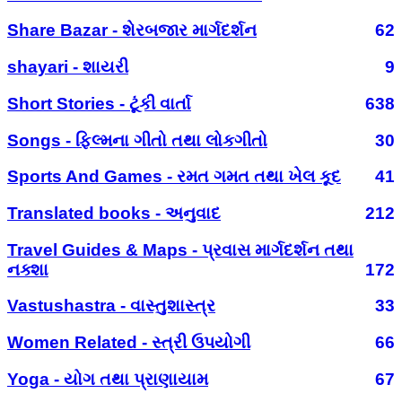
Share Bazar - શેરબજાર માર્ગદર્શન
62
shayari - શાયરી
9
Short Stories - ટૂંકી વાર્તા
638
Songs - ફિલ્મના ગીતો તથા લોકગીતો
30
Sports And Games - રમત ગમત તથા ખેલ કૂદ
41
Translated books - અનુવાદ
212
Travel Guides & Maps - પ્રવાસ માર્ગદર્શન તથા
નક્શા
172
Vastushastra - વાસ્તુશાસ્ત્ર
33
Women Related - સ્ત્રી ઉપયોગી
66
Yoga - યોગ તથા પ્રાણાયામ
67