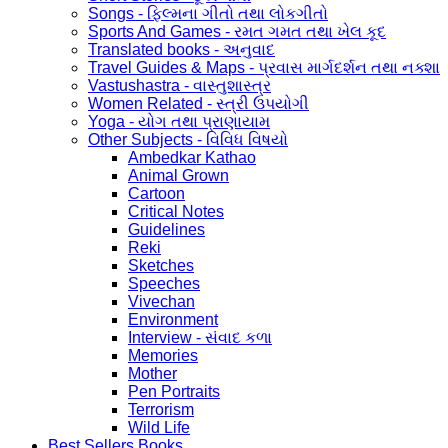
Songs - ફિલ્મના ગીતો તથા લોકગીતો
Sports And Games - રમત ગમત તથા ખેલ કૂદ
Translated books - અનુવાદ
Travel Guides & Maps - પ્રવાસ માર્ગદર્શન તથા નક્શા
Vastushastra - વાસ્તુશાસ્ત્ર
Women Related - સ્ત્રી ઉપયોગી
Yoga - યોગ તથા પ્રાણાયામ
Other Subjects - વિવિધ વિષયો
Ambedkar Kathao
Animal Grown
Cartoon
Critical Notes
Guidelines
Reki
Sketches
Speeches
Vivechan
Environment
Interview - સંવાદ કળા
Memories
Mother
Pen Portraits
Terrorism
Wild Life
Best Sellers Books