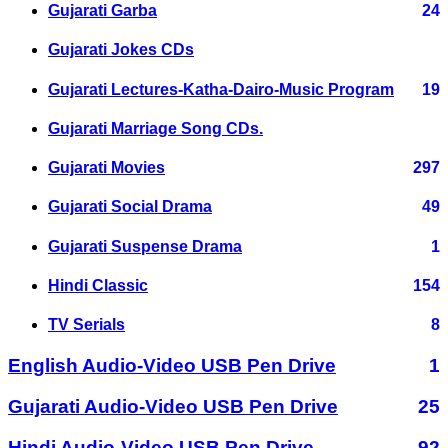
Gujarati Garba
24
Gujarati Jokes CDs
Gujarati Lectures-Katha-Dairo-Music Program
19
Gujarati Marriage Song CDs.
Gujarati Movies
297
Gujarati Social Drama
49
Gujarati Suspense Drama
1
Hindi Classic
154
TV Serials
8
English Audio-Video USB Pen Drive
1
Gujarati Audio-Video USB Pen Drive
25
Hindi Audio-Video USB Pen Drive
92