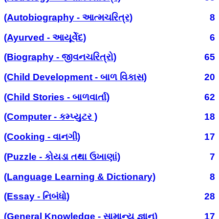
(Autobiography - આત્મચરિત્ર)
8
(Ayurved - આયૂર્વેદ)
6
(Biography - જીવનચરિત્રો)
65
(Child Development - બાળ વિકાસ)
20
(Child Stories - બાળવાર્તા)
62
(Computer - કમ્પ્યુટર )
18
(Cooking - વાનગી)
17
(Puzzle - કોયડા તથા ઉખાણાં)
7
(Language Learning & Dictionary)
8
(Essay - નિબંધો)
28
(General Knowledge - સામાન્ય જ્ઞાન)
17