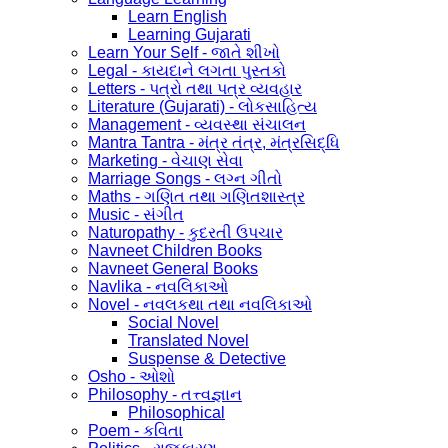
Learn English
Learning Gujarati
Learn Your Self - જાતે શીખો
Legal - કાયદાને લગતા પુસ્તકો
Letters - પત્રો તથા પત્ર વ્યવહાર
Literature (Gujarati) - લોકસાહિત્ય
Management - વ્યવસ્થા સંચાલન
Mantra Tantra - મંત્ર તંત્ર, મંત્રસિદ્ધિ
Marketing - વેચાણ સેવા
Marriage Songs - લગ્ન ગીતો
Maths - ગણિત તથા ગણિતશાસ્ત્ર
Music - સંગીત
Naturopathy - કુદરતી ઉપચાર
Navneet Children Books
Navneet General Books
Navlika - નવલિકાઓ
Novel - નવલકથા તથા નવલિકાઓ
Social Novel
Translated Novel
Suspense & Detective
Osho - ઓશો
Philosophy - તત્ત્વજ્ઞાન
Philosophical
Poem - કવિતા