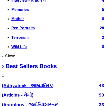
Interview - સંવાદ કળા
4
Memories
5
Mother
8
Pen Portraits
28
Terrorism
2
Wild Life
8
Close
Best Sellers Books
(Adhyatmik - આધ્યાત્મિક)
43
(Articles - લેખો)
93
(Astrology - જ્યોતિષશાસ્ત્ર)
33