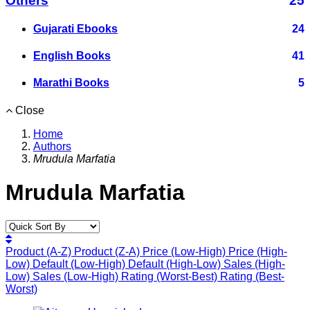
Others
25
Gujarati Ebooks
24
English Books
41
Marathi Books
5
Close
Home
Authors
Mrudula Marfatia
Mrudula Marfatia
Product (A-Z)
Product (Z-A)
Price (Low-High)
Price (High-
Low)
Default (Low-High)
Default (High-Low)
Sales (High-
Low)
Sales (Low-High)
Rating (Worst-Best)
Rating (Best-
Worst)