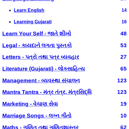
Learn English
14
Learning Gujarati
16
Learn Your Self - જાતે શીખો
48
Legal - કાયદાને લગતા પુસ્તકો
53
Letters - પત્રો તથા પત્ર વ્યવહાર
27
Literature (Gujarati) - લોકસાહિત્ય
65
Management - વ્યવસ્થા સંચાલન
123
Mantra Tantra - મંત્ર તંત્ર, મંત્રસિદ્ધિ
123
Marketing - વેચાણ સેવા
19
Marriage Songs - લગ્ન ગીતો
10
Maths - ગણિત તથા ગણિતશાસ્ત્ર
62