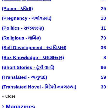
(Poem - કવિતા)
25
(Pregnancy - ગર્ભાવસ્થા)
10
(Politics - રાજકારણ)
11
(Religious - ધાર્મિક)
70
(Self Development - સ્વ વિકાસ)
36
(Sex Knowledge - કામશાસ્ત્ર)
8
(Short Stories - ટૂંકી વાર્તા)
86
(Translated - અનુવાદ)
59
(Translated Novel - વિદેશી નવલકથા)
30
Close
Magazines