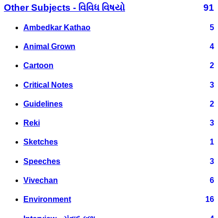
Other Subjects - વિવિધ વિષયો
91
Ambedkar Kathao
5
Animal Grown
4
Cartoon
2
Critical Notes
3
Guidelines
2
Reki
3
Sketches
1
Speeches
3
Vivechan
6
Environment
16