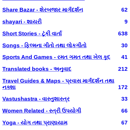
Share Bazar - શેરબજાર માર્ગદર્શન
62
shayari - શાયરી
9
Short Stories - ટૂંકી વાર્તા
638
Songs - ફિલ્મના ગીતો તથા લોકગીતો
30
Sports And Games - રમત ગમત તથા ખેલ કૂદ
41
Translated books - અનુવાદ
212
Travel Guides & Maps - પ્રવાસ માર્ગદર્શન તથા
નક્શા
172
Vastushastra - વાસ્તુશાસ્ત્ર
33
Women Related - સ્ત્રી ઉપયોગી
66
Yoga - યોગ તથા પ્રાણાયામ
67