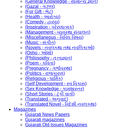
(General Knowledge - સામાન્ય જ્ઞાન)
(Gazal - ગઝલ)
(For Gift - ભેટ)
(Health - આરોગ્ય)
(Comedy - હાસ્ય)
(Inspiration - પ્રેરણાત્મક)
(Management - વ્યવસ્થા સંચાલન)
(Miscellaneous - વિવિધ વિષય)
(Music - સંગીત)
(Novels - નવલકથા તથા નવલિકાઓ)
(Osho - ઓશો)
(Philosophy - તત્ત્વજ્ઞાન)
(Poem - કવિતા)
(Pregnancy - ગર્ભાવસ્થા)
(Politics - રાજકારણ)
(Religious - ધાર્મિક)
(Self Development - સ્વ વિકાસ)
(Sex Knowledge - કામશાસ્ત્ર)
(Short Stories - ટૂંકી વાર્તા)
(Translated - અનુવાદ)
(Translated Novel - વિદેશી નવલકથા)
Magazines
Gujarati News Papers
Gujarati magazines
Gujarati Old Issues Magazines