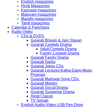
English magazines
Hindi Magazines
Kannada magazines
Malayam magazines
Marathi magazines
Tamil magazines
Calendar & Panchang
Audio-Video
CDs & DVDS
Gujarati Bhajan & Jain Stavan
Gujarati Comedy Drama
Adult Comedy Drama
Family Comedy Drama
Gujarati Family Drama
Gujarati Garba
Gujarati Jokes CDs
Gujarati Lectures-Katha-Dairo-Music
Program
Gujarati Marriage Song CDs.
Gujarati Movies
Gujarati Social Drama
Gujarati Suspense Drama
Hindi Classic
TV Serials
English Audio-Video USB Pen Drive