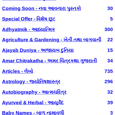
Coming Soon - નવા આવનારા પુસ્તકો
30
Special Offer - વિશેષ છૂટ
5
Adhyatmik - આધ્યાત્મિક
300
Agriculture & Gardening - ખેતી તથા બાગવાની
22
Ajayab Duniya - અજાયબ દુનિયા
15
Amar Chitrakatha - અમર ચિત્રકથા ગુજરાતી
34
Articles - લેખો
735
Astrology - જ્યોતિષશાસ્ત્ર
296
Autobiography - આત્મચરિત્ર
32
Ayurved & Herbal - આયૂર્વેદ
39
Baby Names - બાળ નામાવલી
3