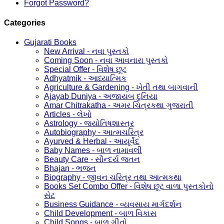
Forgot Password?
Categories
Gujarati Books
New Arrival - નવા પુસ્તકો
Coming Soon - નવા આવનારા પુસ્તકો
Special Offer - વિશેષ છૂટ
Adhyatmik - આધ્યાત્મિક
Agriculture & Gardening - ખેતી તથા બાગવાની
Ajayab Duniya - અજાયબ દુનિયા
Amar Chitrakatha - અમર ચિત્રકથા ગુજરાતી
Articles - લેખો
Astrology - જ્યોતિષશાસ્ત્ર
Autobiography - આત્મચરિત્ર
Ayurved & Herbal - આયૂર્વેદ
Baby Names - બાળ નામાવલી
Beauty Care - સૌન્દર્ય જતન
Bhajan - ભજન
Biography - જીવન ચરિત્ર તથા આત્મકથા
Books Set Combo Offer - વિશેષ છૂટ વાળા પુસ્તકોનો
સેટ
Business Guidance - વ્યવસાય માર્ગદર્શન
Child Development - બાળ વિકાસ
Child Songs - બાળ ગીતો