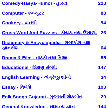
Comedy-Hasya-Humor - હાસ્ય
228
Computer - કમ્પ્યુટર
88
Cookery - વાનગી
94
Cross Word And Puzzles - કોયડા તથા ઉખાણાં
26
Dictionary & Encyclopedia - શબ્દકોશ તથા
જ્ઞાનકોશ
64
Drama & Film - નાટકો તથા ફિલ્મ
55
Educational - શિક્ષણ સંબંધી
147
English Learning - અંગ્રેજી શીખો
34
Essay - નિબંધો
193
Folk Songs Gujarati - ગુજરાતી લોકગીત
20
General Knowledge - સામાન્ય જ્ઞાન
144