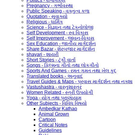
Politics - રાજકારણ
Pregnancy - ગર્ભાવસ્થા
Public Speaking - વક્તુત્વ કળા
Quotation - સુવાક્યો
Religious - ધાર્મિક
Science - વિજ્ઞાન તથા ટેકનોલોજી
Self Development - સ્વ વિકાસ
Self Improvement - જીવન-વિકાસ
Sex Education - જાતીય માર્ગદર્શન
Share Bazar - શેરબજાર માર્ગદર્શન
shayari - શાયરી
Short Stories - ટૂંકી વાર્તા
Songs - ફિલ્મના ગીતો તથા લોકગીતો
Sports And Games - રમત ગમત તથા ખેલ કૂદ
Translated books - અનુવાદ
Travel Guides & Maps - પ્રવાસ માર્ગદર્શન તથા નક્શા
Vastushastra - વાસ્તુશાસ્ત્ર
Women Related - સ્ત્રી ઉપયોગી
Yoga - યોગ તથા પ્રાણાયામ
Other Subjects - વિવિધ વિષયો
Ambedkar Kathao
Animal Grown
Cartoon
Critical Notes
Guidelines