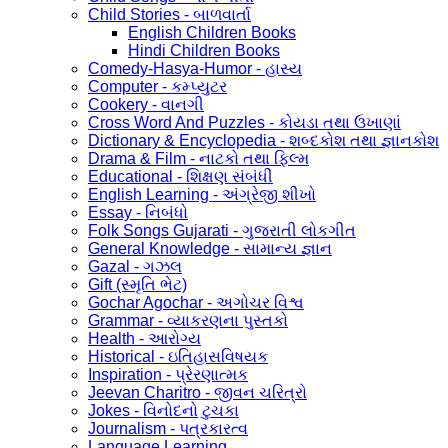
Child Stories - બાળવાર્તા
English Children Books
Hindi Children Books
Comedy-Hasya-Humor - હાસ્ય
Computer - કમ્પ્યુટર
Cookery - વાનગી
Cross Word And Puzzles - કોયડા તથા ઉખાણાં
Dictionary & Encyclopedia - શબ્દકોશ તથા જ્ઞાનકોશ
Drama & Film - નાટકો તથા ફિલ્મ
Educational - શિક્ષણ સંબંધી
English Learning - અંગ્રેજી શીખો
Essay - નિબંધો
Folk Songs Gujarati - ગુજરાતી લોકગીત
General Knowledge - સામાન્ય જ્ઞાન
Gazal - ગઝલ
Gift (સ્મૃતિ ભેટ)
Gochar Agochar - અગોચર વિશ્વ
Grammar - વ્યાકરણના પુસ્તકો
Health - આરોગ્ય
Historical - ઇતિહાસવિષયક
Inspiration - પ્રેરણાત્મક
Jeevan Charitro - જીવન ચરિત્રો
Jokes - વિનોદનો ટુચકા
Journalism - પત્રકારત્વ
Language Learning