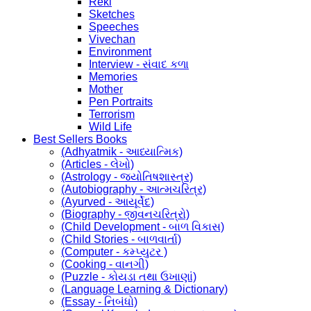
Reki
Sketches
Speeches
Vivechan
Environment
Interview - સંવાદ કળા
Memories
Mother
Pen Portraits
Terrorism
Wild Life
Best Sellers Books
(Adhyatmik - આધ્યાત્મિક)
(Articles - લેખો)
(Astrology - જ્યોતિષશાસ્ત્ર)
(Autobiography - આત્મચરિત્ર)
(Ayurved - આયૂર્વેદ)
(Biography - જીવનચરિત્રો)
(Child Development - બાળ વિકાસ)
(Child Stories - બાળવાર્તા)
(Computer - કમ્પ્યુટર )
(Cooking - વાનગી)
(Puzzle - કોયડા તથા ઉખાણાં)
(Language Learning & Dictionary)
(Essay - નિબંધો)