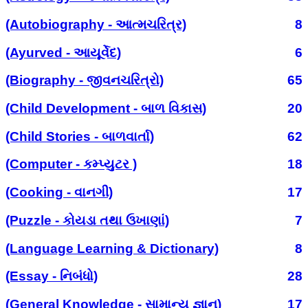
(Autobiography - આત્મચરિત્ર)
8
(Ayurved - આયૂર્વેદ)
6
(Biography - જીવનચરિત્રો)
65
(Child Development - બાળ વિકાસ)
20
(Child Stories - બાળવાર્તા)
62
(Computer - કમ્પ્યુટર )
18
(Cooking - વાનગી)
17
(Puzzle - કોયડા તથા ઉખાણાં)
7
(Language Learning & Dictionary)
8
(Essay - નિબંધો)
28
(General Knowledge - સામાન્ય જ્ઞાન)
17