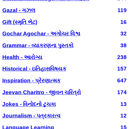
Gazal - ગઝલ
119
Gift (સ્મૃતિ ભેટ)
16
Gochar Agochar - અગોચર વિશ્વ
32
Grammar - વ્યાકરણના પુસ્તકો
38
Health - આરોગ્ય
238
Historical - ઇતિહાસવિષયક
157
Inspiration - પ્રેરણાત્મક
647
Jeevan Charitro - જીવન ચરિત્રો
174
Jokes - વિનોદનો ટુચકા
13
Journalism - પત્રકારત્વ
12
Language Learning
15