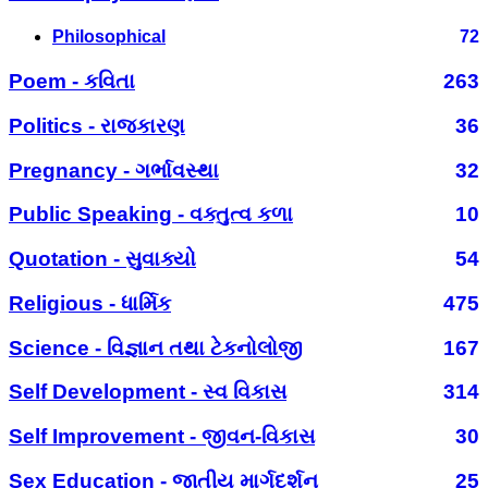
Philosophical
72
Poem - કવિતા
263
Politics - રાજકારણ
36
Pregnancy - ગર્ભાવસ્થા
32
Public Speaking - વક્તુત્વ કળા
10
Quotation - સુવાક્યો
54
Religious - ધાર્મિક
475
Science - વિજ્ઞાન તથા ટેકનોલોજી
167
Self Development - સ્વ વિકાસ
314
Self Improvement - જીવન-વિકાસ
30
Sex Education - જાતીય માર્ગદર્શન
25