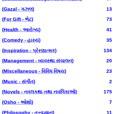
(Gazal - ગઝલ)
13
(For Gift - ભેટ)
73
(Health - આરોગ્ય)
41
(Comedy - હાસ્ય)
35
(Inspiration - પ્રેરણાત્મક)
134
(Management - વ્યવસ્થા સંચાલન)
20
(Miscellaneous - વિવિધ વિષય)
23
(Music - સંગીત)
2
(Novels - નવલકથા તથા નવલિકાઓ)
175
(Osho - ઓશો)
7
(Philosophy - તત્ત્વજ્ઞાન)
11