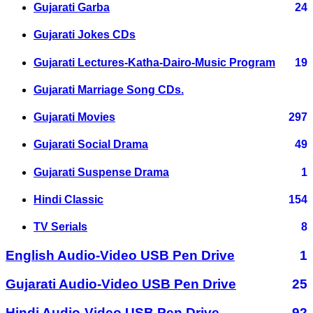
Gujarati Garba
24
Gujarati Jokes CDs
Gujarati Lectures-Katha-Dairo-Music Program
19
Gujarati Marriage Song CDs.
Gujarati Movies
297
Gujarati Social Drama
49
Gujarati Suspense Drama
1
Hindi Classic
154
TV Serials
8
English Audio-Video USB Pen Drive
1
Gujarati Audio-Video USB Pen Drive
25
Hindi Audio-Video USB Pen Drive
92