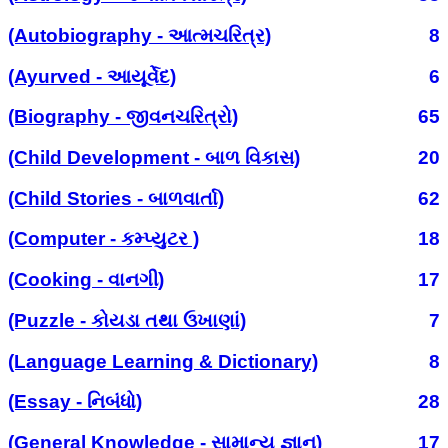
(Autobiography - આત્મચરિત્ર)
8
(Ayurved - આયૂર્વેદ)
6
(Biography - જીવનચરિત્રો)
65
(Child Development - બાળ વિકાસ)
20
(Child Stories - બાળવાર્તા)
62
(Computer - કમ્પ્યુટર )
18
(Cooking - વાનગી)
17
(Puzzle - કોયડા તથા ઉખાણાં)
7
(Language Learning & Dictionary)
8
(Essay - નિબંધો)
28
(General Knowledge - સામાન્ય જ્ઞાન)
17