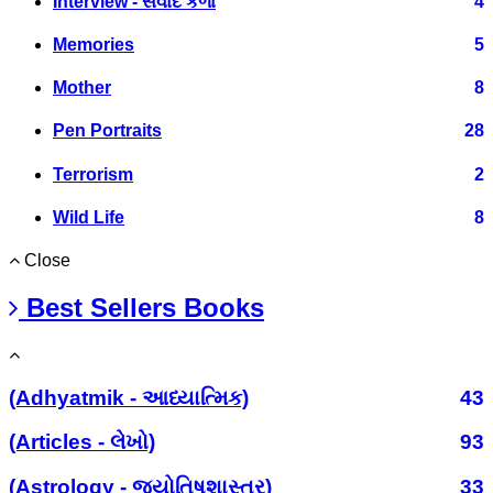
Interview - સંવાદ કળા
4
Memories
5
Mother
8
Pen Portraits
28
Terrorism
2
Wild Life
8
Close
Best Sellers Books
(Adhyatmik - આધ્યાત્મિક)
43
(Articles - લેખો)
93
(Astrology - જ્યોતિષશાસ્ત્ર)
33