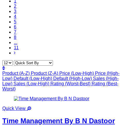
1
2
3
4
5
6
7
8
...
11
Product (A-Z)
Product (Z-A)
Price (Low-High)
Price (High-
Low)
Default (Low-High)
Default (High-Low)
Sales (High-
Low)
Sales (Low-High)
Rating (Worst-Best)
Rating (Best-
Worst)
Quick View
Time Management By B N Dastoor