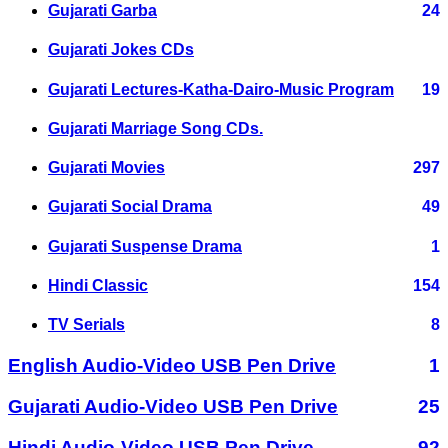
Gujarati Garba
24
Gujarati Jokes CDs
Gujarati Lectures-Katha-Dairo-Music Program
19
Gujarati Marriage Song CDs.
Gujarati Movies
297
Gujarati Social Drama
49
Gujarati Suspense Drama
1
Hindi Classic
154
TV Serials
8
English Audio-Video USB Pen Drive
1
Gujarati Audio-Video USB Pen Drive
25
Hindi Audio-Video USB Pen Drive
92