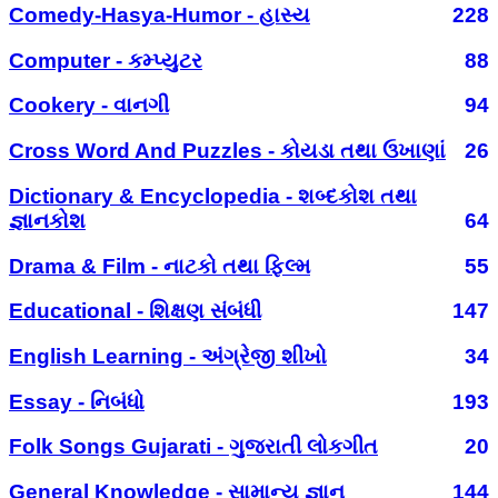
Comedy-Hasya-Humor - હાસ્ય
228
Computer - કમ્પ્યુટર
88
Cookery - વાનગી
94
Cross Word And Puzzles - કોયડા તથા ઉખાણાં
26
Dictionary & Encyclopedia - શબ્દકોશ તથા
જ્ઞાનકોશ
64
Drama & Film - નાટકો તથા ફિલ્મ
55
Educational - શિક્ષણ સંબંધી
147
English Learning - અંગ્રેજી શીખો
34
Essay - નિબંધો
193
Folk Songs Gujarati - ગુજરાતી લોકગીત
20
General Knowledge - સામાન્ય જ્ઞાન
144