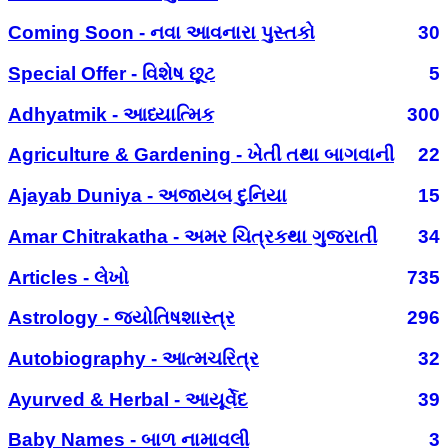
Coming Soon - નવા આવનારા પુસ્તકો
30
Special Offer - વિશેષ છૂટ
5
Adhyatmik - આધ્યાત્મિક
300
Agriculture & Gardening - ખેતી તથા બાગવાની
22
Ajayab Duniya - અજાયબ દુનિયા
15
Amar Chitrakatha - અમર ચિત્રકથા ગુજરાતી
34
Articles - લેખો
735
Astrology - જ્યોતિષશાસ્ત્ર
296
Autobiography - આત્મચરિત્ર
32
Ayurved & Herbal - આયૂર્વેદ
39
Baby Names - બાળ નામાવલી
3