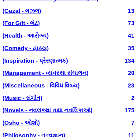
(Gazal - ગઝલ)
13
(For Gift - ભેટ)
73
(Health - આરોગ્ય)
41
(Comedy - હાસ્ય)
35
(Inspiration - પ્રેરણાત્મક)
134
(Management - વ્યવસ્થા સંચાલન)
20
(Miscellaneous - વિવિધ વિષય)
23
(Music - સંગીત)
2
(Novels - નવલકથા તથા નવલિકાઓ)
175
(Osho - ઓશો)
7
(Philosophy - તત્ત્વજ્ઞાન)
11