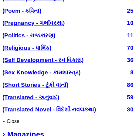
(Poem - કવિતા)
25
(Pregnancy - ગર્ભાવસ્થા)
10
(Politics - રાજકારણ)
11
(Religious - ધાર્મિક)
70
(Self Development - સ્વ વિકાસ)
36
(Sex Knowledge - કામશાસ્ત્ર)
8
(Short Stories - ટૂંકી વાર્તા)
86
(Translated - અનુવાદ)
59
(Translated Novel - વિદેશી નવલકથા)
30
Close
Magazines