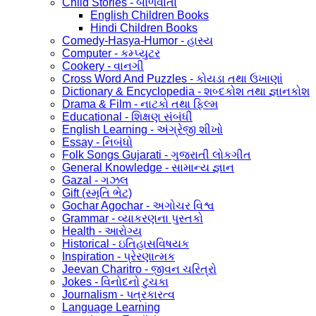
Child Stories - બાળવાર્તા
English Children Books
Hindi Children Books
Comedy-Hasya-Humor - હાસ્ય
Computer - કમ્પ્યુટર
Cookery - વાનગી
Cross Word And Puzzles - કોયડા તથા ઉખાણાં
Dictionary & Encyclopedia - શબ્દકોશ તથા જ્ઞાનકોશ
Drama & Film - નાટકો તથા ફિલ્મ
Educational - શિક્ષણ સંબંધી
English Learning - અંગ્રેજી શીખો
Essay - નિબંધો
Folk Songs Gujarati - ગુજરાતી લોકગીત
General Knowledge - સામાન્ય જ્ઞાન
Gazal - ગઝલ
Gift (સ્મૃતિ ભેટ)
Gochar Agochar - અગોચર વિશ્વ
Grammar - વ્યાકરણના પુસ્તકો
Health - આરોગ્ય
Historical - ઇતિહાસવિષયક
Inspiration - પ્રેરણાત્મક
Jeevan Charitro - જીવન ચરિત્રો
Jokes - વિનોદનો ટુચકા
Journalism - પત્રકારત્વ
Language Learning