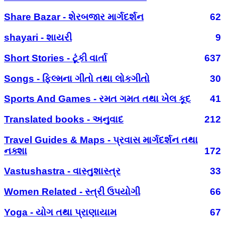
Share Bazar - શેરબજાર માર્ગદર્શન
62
shayari - શાયરી
9
Short Stories - ટૂંકી વાર્તા
637
Songs - ફિલ્મના ગીતો તથા લોકગીતો
30
Sports And Games - રમત ગમત તથા ખેલ કૂદ
41
Translated books - અનુવાદ
212
Travel Guides & Maps - પ્રવાસ માર્ગદર્શન તથા
નક્શા
172
Vastushastra - વાસ્તુશાસ્ત્ર
33
Women Related - સ્ત્રી ઉપયોગી
66
Yoga - યોગ તથા પ્રાણાયામ
67