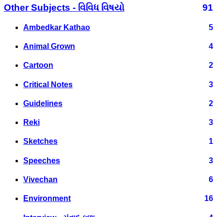
Other Subjects - વિવિધ વિષયો
91
Ambedkar Kathao
5
Animal Grown
4
Cartoon
2
Critical Notes
3
Guidelines
2
Reki
3
Sketches
1
Speeches
3
Vivechan
6
Environment
16