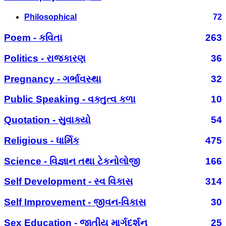
Philosophical
72
Poem - કવિતા
263
Politics - રાજકારણ
36
Pregnancy - ગર્ભાવસ્થા
32
Public Speaking - વક્તુત્વ કળા
10
Quotation - સુવાક્યો
54
Religious - ધાર્મિક
475
Science - વિજ્ઞાન તથા ટેકનોલોજી
166
Self Development - સ્વ વિકાસ
314
Self Improvement - જીવન-વિકાસ
30
Sex Education - જાતીય માર્ગદર્શન
25