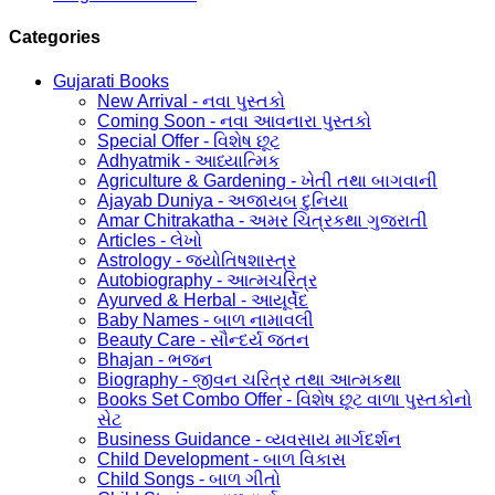
Categories
Gujarati Books
New Arrival - નવા પુસ્તકો
Coming Soon - નવા આવનારા પુસ્તકો
Special Offer - વિશેષ છૂટ
Adhyatmik - આધ્યાત્મિક
Agriculture & Gardening - ખેતી તથા બાગવાની
Ajayab Duniya - અજાયબ દુનિયા
Amar Chitrakatha - અમર ચિત્રકથા ગુજરાતી
Articles - લેખો
Astrology - જ્યોતિષશાસ્ત્ર
Autobiography - આત્મચરિત્ર
Ayurved & Herbal - આયૂર્વેદ
Baby Names - બાળ નામાવલી
Beauty Care - સૌન્દર્ય જતન
Bhajan - ભજન
Biography - જીવન ચરિત્ર તથા આત્મકથા
Books Set Combo Offer - વિશેષ છૂટ વાળા પુસ્તકોનો
સેટ
Business Guidance - વ્યવસાય માર્ગદર્શન
Child Development - બાળ વિકાસ
Child Songs - બાળ ગીતો