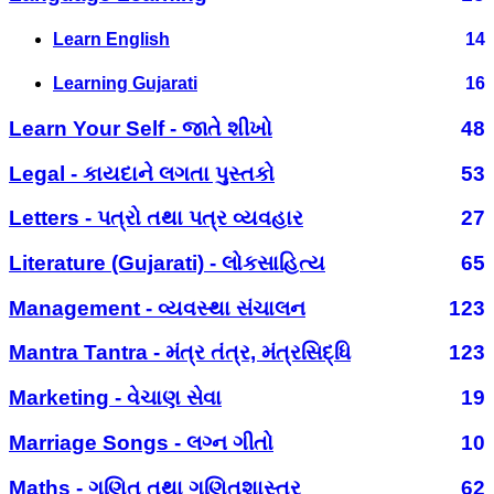
Learn English
14
Learning Gujarati
16
Learn Your Self - જાતે શીખો
48
Legal - કાયદાને લગતા પુસ્તકો
53
Letters - પત્રો તથા પત્ર વ્યવહાર
27
Literature (Gujarati) - લોકસાહિત્ય
65
Management - વ્યવસ્થા સંચાલન
123
Mantra Tantra - મંત્ર તંત્ર, મંત્રસિદ્ધિ
123
Marketing - વેચાણ સેવા
19
Marriage Songs - લગ્ન ગીતો
10
Maths - ગણિત તથા ગણિતશાસ્ત્ર
62