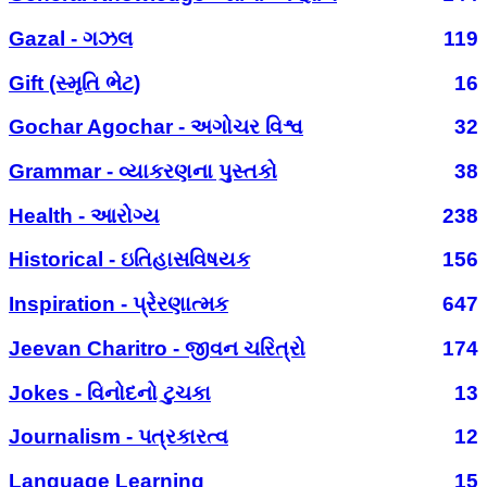
Gazal - ગઝલ
119
Gift (સ્મૃતિ ભેટ)
16
Gochar Agochar - અગોચર વિશ્વ
32
Grammar - વ્યાકરણના પુસ્તકો
38
Health - આરોગ્ય
238
Historical - ઇતિહાસવિષયક
156
Inspiration - પ્રેરણાત્મક
647
Jeevan Charitro - જીવન ચરિત્રો
174
Jokes - વિનોદનો ટુચકા
13
Journalism - પત્રકારત્વ
12
Language Learning
15