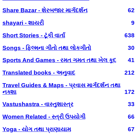
Share Bazar - શેરબજાર માર્ગદર્શન
62
shayari - શાયરી
9
Short Stories - ટૂંકી વાર્તા
638
Songs - ફિલ્મના ગીતો તથા લોકગીતો
30
Sports And Games - રમત ગમત તથા ખેલ કૂદ
41
Translated books - અનુવાદ
212
Travel Guides & Maps - પ્રવાસ માર્ગદર્શન તથા
નક્શા
172
Vastushastra - વાસ્તુશાસ્ત્ર
33
Women Related - સ્ત્રી ઉપયોગી
66
Yoga - યોગ તથા પ્રાણાયામ
67