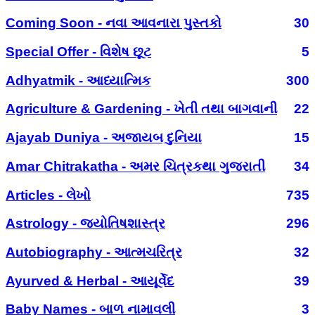
Coming Soon - નવા આવનારા પુસ્તકો
30
Special Offer - વિશેષ છૂટ
5
Adhyatmik - આધ્યાત્મિક
300
Agriculture & Gardening - ખેતી તથા બાગવાની
22
Ajayab Duniya - અજાયબ દુનિયા
15
Amar Chitrakatha - અમર ચિત્રકથા ગુજરાતી
34
Articles - લેખો
735
Astrology - જ્યોતિષશાસ્ત્ર
296
Autobiography - આત્મચરિત્ર
32
Ayurved & Herbal - આયૂર્વેદ
39
Baby Names - બાળ નામાવલી
3