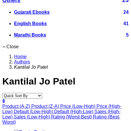
Others
25
Gujarati Ebooks
24
English Books
41
Marathi Books
5
Close
Home
Authors
Kantilal Jo Patel
Kantilal Jo Patel
Product (A-Z)
Product (Z-A)
Price (Low-High)
Price (High-
Low)
Default (Low-High)
Default (High-Low)
Sales (High-
Low)
Sales (Low-High)
Rating (Worst-Best)
Rating (Best-
Worst)