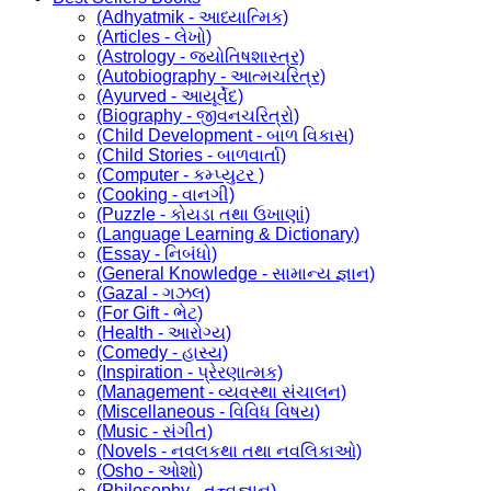
(Adhyatmik - આધ્યાત્મિક)
(Articles - લેખો)
(Astrology - જ્યોતિષશાસ્ત્ર)
(Autobiography - આત્મચરિત્ર)
(Ayurved - આયૂર્વેદ)
(Biography - જીવનચરિત્રો)
(Child Development - બાળ વિકાસ)
(Child Stories - બાળવાર્તા)
(Computer - કમ્પ્યુટર )
(Cooking - વાનગી)
(Puzzle - કોયડા તથા ઉખાણાં)
(Language Learning & Dictionary)
(Essay - નિબંધો)
(General Knowledge - સામાન્ય જ્ઞાન)
(Gazal - ગઝલ)
(For Gift - ભેટ)
(Health - આરોગ્ય)
(Comedy - હાસ્ય)
(Inspiration - પ્રેરણાત્મક)
(Management - વ્યવસ્થા સંચાલન)
(Miscellaneous - વિવિધ વિષય)
(Music - સંગીત)
(Novels - નવલકથા તથા નવલિકાઓ)
(Osho - ઓશો)
(Philosophy - તત્ત્વજ્ઞાન)