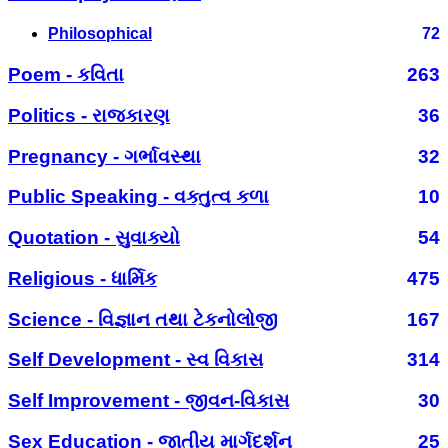
Philosophical
72
Poem - કવિતા
263
Politics - રાજકારણ
36
Pregnancy - ગર્ભાવસ્થા
32
Public Speaking - વક્તુત્વ કળા
10
Quotation - સુવાક્યો
54
Religious - ધાર્મિક
475
Science - વિજ્ઞાન તથા ટેકનોલોજી
167
Self Development - સ્વ વિકાસ
314
Self Improvement - જીવન-વિકાસ
30
Sex Education - જાતીય માર્ગદર્શન
25