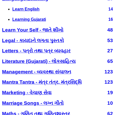
Learn English
14
Learning Gujarati
16
Learn Your Self - જાતે શીખો
48
Legal - કાયદાને લગતા પુસ્તકો
53
Letters - પત્રો તથા પત્ર વ્યવહાર
27
Literature (Gujarati) - લોકસાહિત્ય
65
Management - વ્યવસ્થા સંચાલન
123
Mantra Tantra - મંત્ર તંત્ર, મંત્રસિદ્ધિ
123
Marketing - વેચાણ સેવા
19
Marriage Songs - લગ્ન ગીતો
10
Maths - ગણિત તથા ગણિતશાસ્ત્ર
62