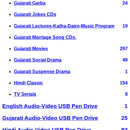
Gujarati Garba
24
Gujarati Jokes CDs
Gujarati Lectures-Katha-Dairo-Music Program
19
Gujarati Marriage Song CDs.
Gujarati Movies
297
Gujarati Social Drama
49
Gujarati Suspense Drama
1
Hindi Classic
154
TV Serials
8
English Audio-Video USB Pen Drive
1
Gujarati Audio-Video USB Pen Drive
25
Hindi Audio-Video USB Pen Drive
92