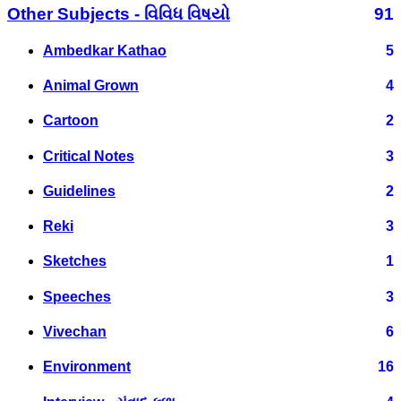
Other Subjects - વિવિધ વિષયો
91
Ambedkar Kathao
5
Animal Grown
4
Cartoon
2
Critical Notes
3
Guidelines
2
Reki
3
Sketches
1
Speeches
3
Vivechan
6
Environment
16