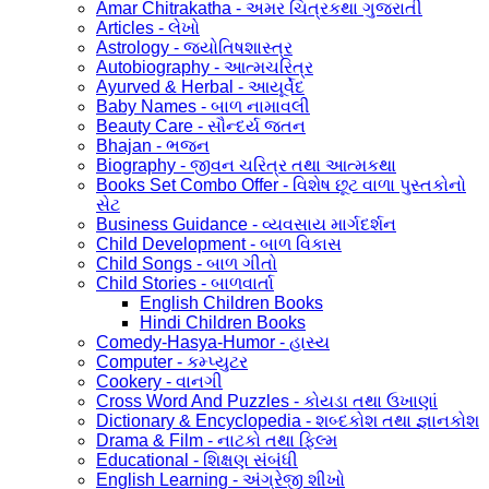
Amar Chitrakatha - અમર ચિત્રકથા ગુજરાતી
Articles - લેખો
Astrology - જ્યોતિષશાસ્ત્ર
Autobiography - આત્મચરિત્ર
Ayurved & Herbal - આયૂર્વેદ
Baby Names - બાળ નામાવલી
Beauty Care - સૌન્દર્ય જતન
Bhajan - ભજન
Biography - જીવન ચરિત્ર તથા આત્મકથા
Books Set Combo Offer - વિશેષ છૂટ વાળા પુસ્તકોનો
સેટ
Business Guidance - વ્યવસાય માર્ગદર્શન
Child Development - બાળ વિકાસ
Child Songs - બાળ ગીતો
Child Stories - બાળવાર્તા
English Children Books
Hindi Children Books
Comedy-Hasya-Humor - હાસ્ય
Computer - કમ્પ્યુટર
Cookery - વાનગી
Cross Word And Puzzles - કોયડા તથા ઉખાણાં
Dictionary & Encyclopedia - શબ્દકોશ તથા જ્ઞાનકોશ
Drama & Film - નાટકો તથા ફિલ્મ
Educational - શિક્ષણ સંબંધી
English Learning - અંગ્રેજી શીખો