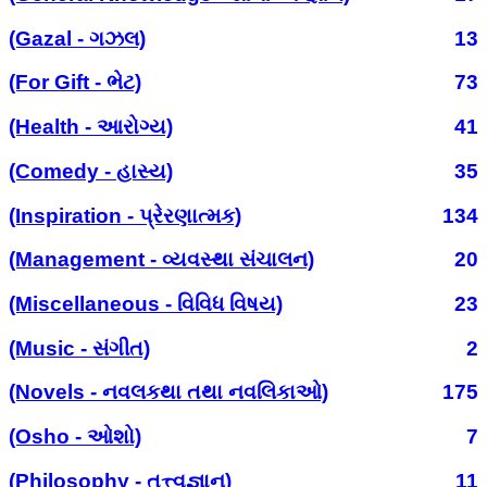
(Gazal - ગઝલ)
13
(For Gift - ભેટ)
73
(Health - આરોગ્ય)
41
(Comedy - હાસ્ય)
35
(Inspiration - પ્રેરણાત્મક)
134
(Management - વ્યવસ્થા સંચાલન)
20
(Miscellaneous - વિવિધ વિષય)
23
(Music - સંગીત)
2
(Novels - નવલકથા તથા નવલિકાઓ)
175
(Osho - ઓશો)
7
(Philosophy - તત્ત્વજ્ઞાન)
11