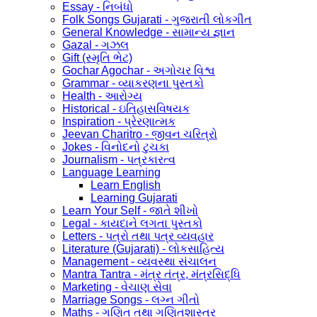
Essay - નિબંધો
Folk Songs Gujarati - ગુજરાતી લોકગીત
General Knowledge - સામાન્ય જ્ઞાન
Gazal - ગઝલ
Gift (સ્મૃતિ ભેટ)
Gochar Agochar - અગોચર વિશ્વ
Grammar - વ્યાકરણના પુસ્તકો
Health - આરોગ્ય
Historical - ઇતિહાસવિષયક
Inspiration - પ્રેરણાત્મક
Jeevan Charitro - જીવન ચરિત્રો
Jokes - વિનોદનો ટુચકા
Journalism - પત્રકારત્વ
Language Learning
Learn English
Learning Gujarati
Learn Your Self - જાતે શીખો
Legal - કાયદાને લગતા પુસ્તકો
Letters - પત્રો તથા પત્ર વ્યવહાર
Literature (Gujarati) - લોકસાહિત્ય
Management - વ્યવસ્થા સંચાલન
Mantra Tantra - મંત્ર તંત્ર, મંત્રસિદ્ધિ
Marketing - વેચાણ સેવા
Marriage Songs - લગ્ન ગીતો
Maths - ગણિત તથા ગણિતશાસ્ત્ર