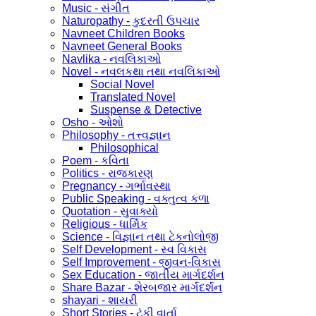
Music - સંગીત
Naturopathy - કુદરતી ઉપચાર
Navneet Children Books
Navneet General Books
Navlika - નવલિકાઓ
Novel - નવલકથા તથા નવલિકાઓ
Social Novel
Translated Novel
Suspense & Detective
Osho - ઓશો
Philosophy - તત્ત્વજ્ઞાન
Philosophical
Poem - કવિતા
Politics - રાજકારણ
Pregnancy - ગર્ભાવસ્થા
Public Speaking - વક્તુત્વ કળા
Quotation - સુવાક્યો
Religious - ધાર્મિક
Science - વિજ્ઞાન તથા ટેકનોલોજી
Self Development - સ્વ વિકાસ
Self Improvement - જીવન-વિકાસ
Sex Education - જાતીય માર્ગદર્શન
Share Bazar - શેરબજાર માર્ગદર્શન
shayari - શાયરી
Short Stories - ટૂંકી વાર્તા