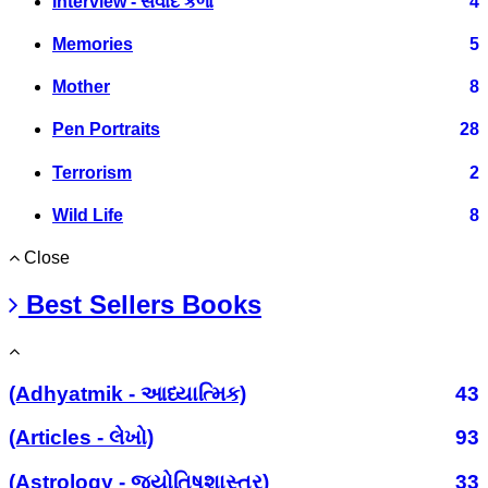
Interview - સંવાદ કળા
4
Memories
5
Mother
8
Pen Portraits
28
Terrorism
2
Wild Life
8
Close
Best Sellers Books
(Adhyatmik - આધ્યાત્મિક)
43
(Articles - લેખો)
93
(Astrology - જ્યોતિષશાસ્ત્ર)
33