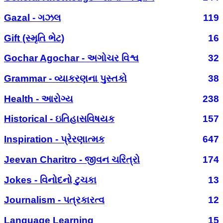
Gazal - ગઝલ
119
Gift (સ્મૃતિ ભેટ)
16
Gochar Agochar - અગોચર વિશ્વ
32
Grammar - વ્યાકરણના પુસ્તકો
38
Health - આરોગ્ય
238
Historical - ઇતિહાસવિષયક
157
Inspiration - પ્રેરણાત્મક
647
Jeevan Charitro - જીવન ચરિત્રો
174
Jokes - વિનોદનો ટુચકા
13
Journalism - પત્રકારત્વ
12
Language Learning
15