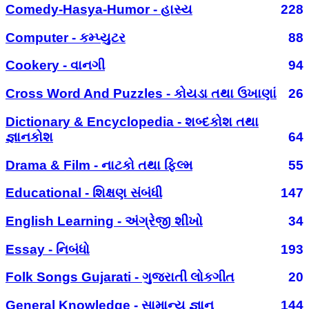
Comedy-Hasya-Humor - હાસ્ય
228
Computer - કમ્પ્યુટર
88
Cookery - વાનગી
94
Cross Word And Puzzles - કોયડા તથા ઉખાણાં
26
Dictionary & Encyclopedia - શબ્દકોશ તથા
જ્ઞાનકોશ
64
Drama & Film - નાટકો તથા ફિલ્મ
55
Educational - શિક્ષણ સંબંધી
147
English Learning - અંગ્રેજી શીખો
34
Essay - નિબંધો
193
Folk Songs Gujarati - ગુજરાતી લોકગીત
20
General Knowledge - સામાન્ય જ્ઞાન
144