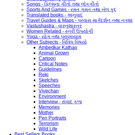
Songs - ફિલ્મના ગીતો તથા લોકગીતો
Sports And Games - રમત ગમત તથા ખેલ કૂદ
Translated books - અનુવાદ
Travel Guides & Maps - પ્રવાસ માર્ગદર્શન તથા નક્શા
Vastushastra - વાસ્તુશાસ્ત્ર
Women Related - સ્ત્રી ઉપયોગી
Yoga - યોગ તથા પ્રાણાયામ
Other Subjects - વિવિધ વિષયો
Ambedkar Kathao
Animal Grown
Cartoon
Critical Notes
Guidelines
Reki
Sketches
Speeches
Vivechan
Environment
Interview - સંવાદ કળા
Memories
Mother
Pen Portraits
Terrorism
Wild Life
Best Sellers Books