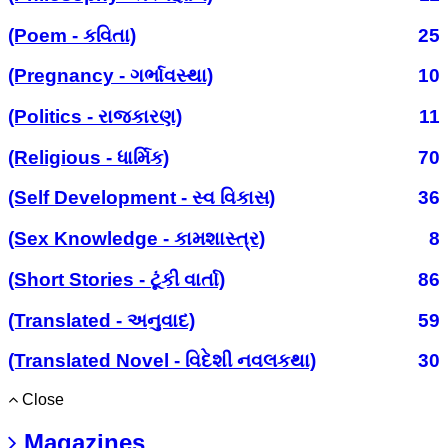
(Poem - કવિતા)
25
(Pregnancy - ગર્ભાવસ્થા)
10
(Politics - રાજકારણ)
11
(Religious - ધાર્મિક)
70
(Self Development - સ્વ વિકાસ)
36
(Sex Knowledge - કામશાસ્ત્ર)
8
(Short Stories - ટૂંકી વાર્તા)
86
(Translated - અનુવાદ)
59
(Translated Novel - વિદેશી નવલકથા)
30
Close
Magazines