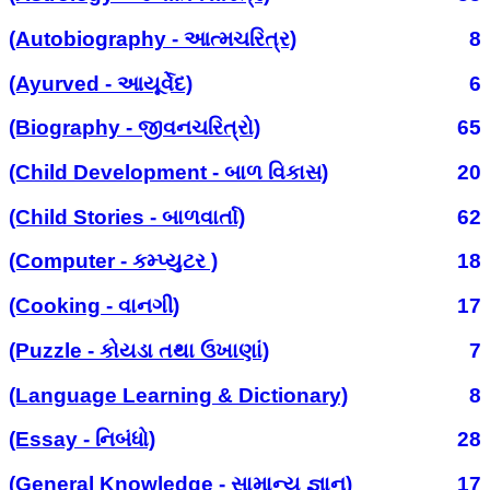
(Autobiography - આત્મચરિત્ર)
8
(Ayurved - આયૂર્વેદ)
6
(Biography - જીવનચરિત્રો)
65
(Child Development - બાળ વિકાસ)
20
(Child Stories - બાળવાર્તા)
62
(Computer - કમ્પ્યુટર )
18
(Cooking - વાનગી)
17
(Puzzle - કોયડા તથા ઉખાણાં)
7
(Language Learning & Dictionary)
8
(Essay - નિબંધો)
28
(General Knowledge - સામાન્ય જ્ઞાન)
17