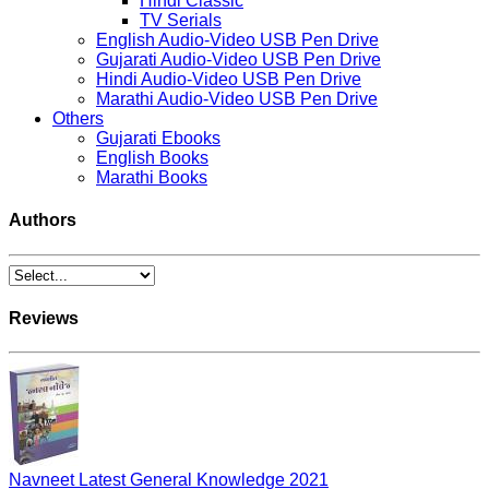
Hindi Classic
TV Serials
English Audio-Video USB Pen Drive
Gujarati Audio-Video USB Pen Drive
Hindi Audio-Video USB Pen Drive
Marathi Audio-Video USB Pen Drive
Others
Gujarati Ebooks
English Books
Marathi Books
Authors
Reviews
Navneet Latest General Knowledge 2021