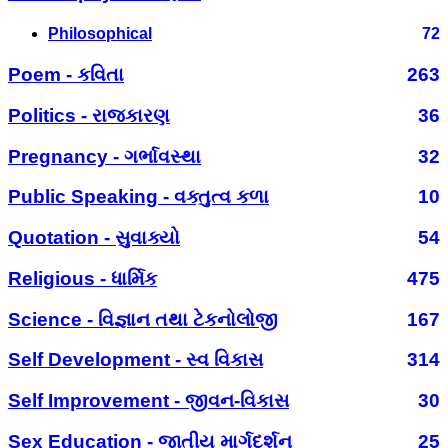
Philosophical
72
Poem - કવિતા
263
Politics - રાજકારણ
36
Pregnancy - ગર્ભાવસ્થા
32
Public Speaking - વક્તુત્વ કળા
10
Quotation - સુવાક્યો
54
Religious - ધાર્મિક
475
Science - વિજ્ઞાન તથા ટેકનોલોજી
167
Self Development - સ્વ વિકાસ
314
Self Improvement - જીવન-વિકાસ
30
Sex Education - જાતીય માર્ગદર્શન
25