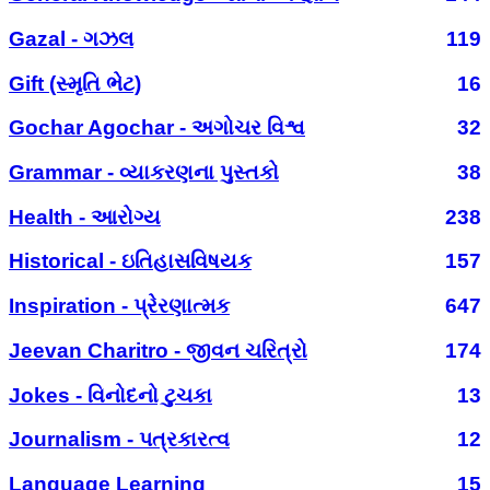
Gazal - ગઝલ
119
Gift (સ્મૃતિ ભેટ)
16
Gochar Agochar - અગોચર વિશ્વ
32
Grammar - વ્યાકરણના પુસ્તકો
38
Health - આરોગ્ય
238
Historical - ઇતિહાસવિષયક
157
Inspiration - પ્રેરણાત્મક
647
Jeevan Charitro - જીવન ચરિત્રો
174
Jokes - વિનોદનો ટુચકા
13
Journalism - પત્રકારત્વ
12
Language Learning
15