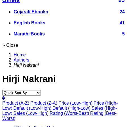
Others
25
Gujarati Ebooks
24
English Books
41
Marathi Books
5
Close
Home
Authors
Hirji Nakrani
Hirji Nakrani
Product (A-Z)
Product (Z-A)
Price (Low-High)
Price (High-
Low)
Default (Low-High)
Default (High-Low)
Sales (High-
Low)
Sales (Low-High)
Rating (Worst-Best)
Rating (Best-
Worst)