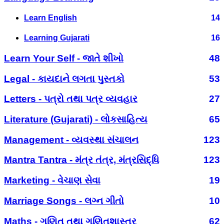
Learn English
14
Learning Gujarati
16
Learn Your Self - જાતે શીખો
48
Legal - કાયદાને લગતા પુસ્તકો
53
Letters - પત્રો તથા પત્ર વ્યવહાર
27
Literature (Gujarati) - લોકસાહિત્ય
65
Management - વ્યવસ્થા સંચાલન
123
Mantra Tantra - મંત્ર તંત્ર, મંત્રસિદ્ધિ
123
Marketing - વેચાણ સેવા
19
Marriage Songs - લગ્ન ગીતો
10
Maths - ગણિત તથા ગણિતશાસ્ત્ર
62