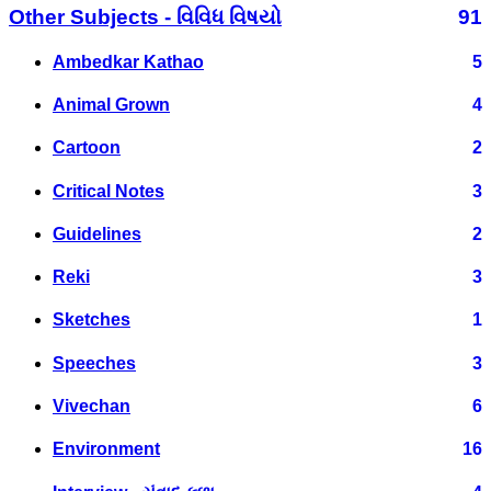
Other Subjects - વિવિધ વિષયો
91
Ambedkar Kathao
5
Animal Grown
4
Cartoon
2
Critical Notes
3
Guidelines
2
Reki
3
Sketches
1
Speeches
3
Vivechan
6
Environment
16