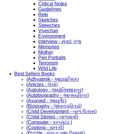
Critical Notes
Guidelines
Reki
Sketches
Speeches
Vivechan
Environment
Interview - સંવાદ કળા
Memories
Mother
Pen Portraits
Terrorism
Wild Life
Best Sellers Books
(Adhyatmik - આધ્યાત્મિક)
(Articles - લેખો)
(Astrology - જ્યોતિષશાસ્ત્ર)
(Autobiography - આત્મચરિત્ર)
(Ayurved - આયૂર્વેદ)
(Biography - જીવનચરિત્રો)
(Child Development - બાળ વિકાસ)
(Child Stories - બાળવાર્તા)
(Computer - કમ્પ્યુટર )
(Cooking - વાનગી)
(Puzzle - કોયડા તથા ઉખાણાં)