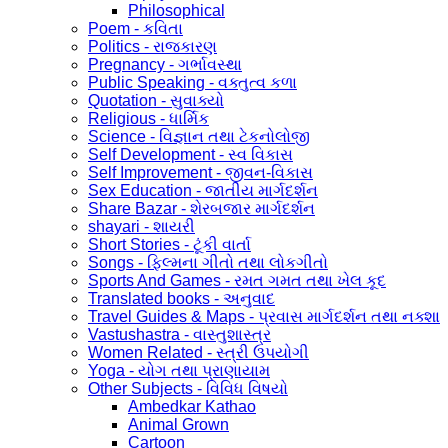
Philosophical
Poem - કવિતા
Politics - રાજકારણ
Pregnancy - ગર્ભાવસ્થા
Public Speaking - વક્તુત્વ કળા
Quotation - સુવાક્યો
Religious - ધાર્મિક
Science - વિજ્ઞાન તથા ટેકનોલોજી
Self Development - સ્વ વિકાસ
Self Improvement - જીવન-વિકાસ
Sex Education - જાતીય માર્ગદર્શન
Share Bazar - શેરબજાર માર્ગદર્શન
shayari - શાયરી
Short Stories - ટૂંકી વાર્તા
Songs - ફિલ્મના ગીતો તથા લોકગીતો
Sports And Games - રમત ગમત તથા ખેલ કૂદ
Translated books - અનુવાદ
Travel Guides & Maps - પ્રવાસ માર્ગદર્શન તથા નક્શા
Vastushastra - વાસ્તુશાસ્ત્ર
Women Related - સ્ત્રી ઉપયોગી
Yoga - યોગ તથા પ્રાણાયામ
Other Subjects - વિવિધ વિષયો
Ambedkar Kathao
Animal Grown
Cartoon