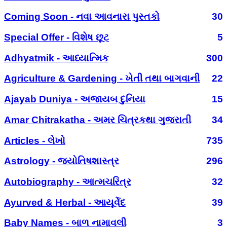
Coming Soon - નવા આવનારા પુસ્તકો
30
Special Offer - વિશેષ છૂટ
5
Adhyatmik - આધ્યાત્મિક
300
Agriculture & Gardening - ખેતી તથા બાગવાની
22
Ajayab Duniya - અજાયબ દુનિયા
15
Amar Chitrakatha - અમર ચિત્રકથા ગુજરાતી
34
Articles - લેખો
735
Astrology - જ્યોતિષશાસ્ત્ર
296
Autobiography - આત્મચરિત્ર
32
Ayurved & Herbal - આયૂર્વેદ
39
Baby Names - બાળ નામાવલી
3