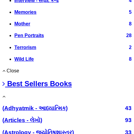
Interview - સંવાદ કળા
4
Memories
5
Mother
8
Pen Portraits
28
Terrorism
2
Wild Life
8
Close
Best Sellers Books
(Adhyatmik - આધ્યાત્મિક)
43
(Articles - લેખો)
93
(Astrology - જ્યોતિષશાસ્ત્ર)
33