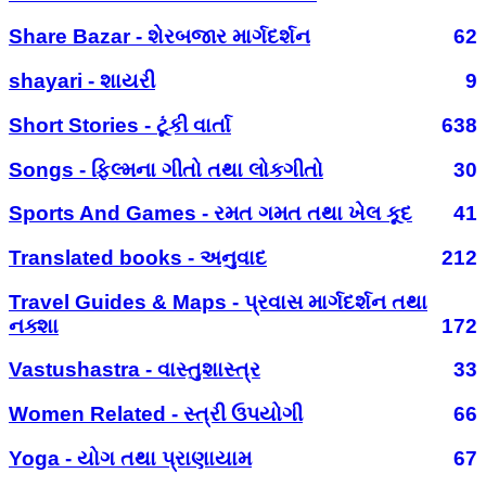
Share Bazar - શેરબજાર માર્ગદર્શન
62
shayari - શાયરી
9
Short Stories - ટૂંકી વાર્તા
638
Songs - ફિલ્મના ગીતો તથા લોકગીતો
30
Sports And Games - રમત ગમત તથા ખેલ કૂદ
41
Translated books - અનુવાદ
212
Travel Guides & Maps - પ્રવાસ માર્ગદર્શન તથા
નક્શા
172
Vastushastra - વાસ્તુશાસ્ત્ર
33
Women Related - સ્ત્રી ઉપયોગી
66
Yoga - યોગ તથા પ્રાણાયામ
67