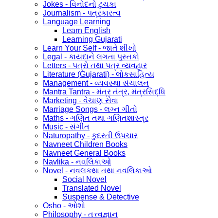
Jokes - વિનોદનો ટુચકા
Journalism - પત્રકારત્વ
Language Learning
Learn English
Learning Gujarati
Learn Your Self - જાતે શીખો
Legal - કાયદાને લગતા પુસ્તકો
Letters - પત્રો તથા પત્ર વ્યવહાર
Literature (Gujarati) - લોકસાહિત્ય
Management - વ્યવસ્થા સંચાલન
Mantra Tantra - મંત્ર તંત્ર, મંત્રસિદ્ધિ
Marketing - વેચાણ સેવા
Marriage Songs - લગ્ન ગીતો
Maths - ગણિત તથા ગણિતશાસ્ત્ર
Music - સંગીત
Naturopathy - કુદરતી ઉપચાર
Navneet Children Books
Navneet General Books
Navlika - નવલિકાઓ
Novel - નવલકથા તથા નવલિકાઓ
Social Novel
Translated Novel
Suspense & Detective
Osho - ઓશો
Philosophy - તત્ત્વજ્ઞાન