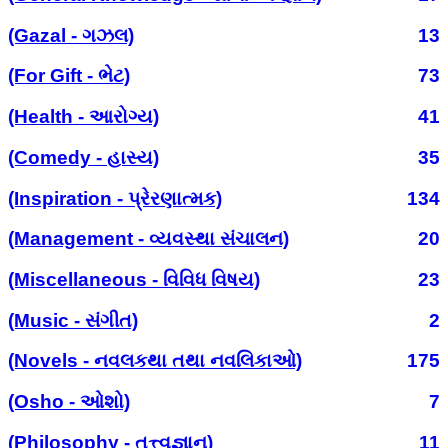
(Gazal - ગઝલ)
13
(For Gift - ભેટ)
73
(Health - આરોગ્ય)
41
(Comedy - હાસ્ય)
35
(Inspiration - પ્રેરણાત્મક)
134
(Management - વ્યવસ્થા સંચાલન)
20
(Miscellaneous - વિવિધ વિષય)
23
(Music - સંગીત)
2
(Novels - નવલકથા તથા નવલિકાઓ)
175
(Osho - ઓશો)
7
(Philosophy - તત્ત્વજ્ઞાન)
11