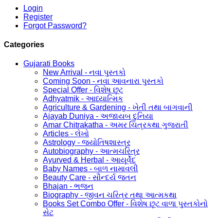
Login
Register
Forgot Password?
Categories
Gujarati Books
New Arrival - નવા પુસ્તકો
Coming Soon - નવા આવનારા પુસ્તકો
Special Offer - વિશેષ છૂટ
Adhyatmik - આધ્યાત્મિક
Agriculture & Gardening - ખેતી તથા બાગવાની
Ajayab Duniya - અજાયબ દુનિયા
Amar Chitrakatha - અમર ચિત્રકથા ગુજરાતી
Articles - લેખો
Astrology - જ્યોતિષશાસ્ત્ર
Autobiography - આત્મચરિત્ર
Ayurved & Herbal - આયૂર્વેદ
Baby Names - બાળ નામાવલી
Beauty Care - સૌન્દર્ય જતન
Bhajan - ભજન
Biography - જીવન ચરિત્ર તથા આત્મકથા
Books Set Combo Offer - વિશેષ છૂટ વાળા પુસ્તકોનો
સેટ