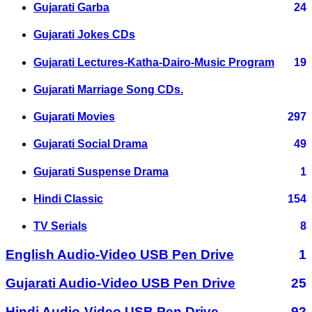
Gujarati Garba
24
Gujarati Jokes CDs
Gujarati Lectures-Katha-Dairo-Music Program
19
Gujarati Marriage Song CDs.
Gujarati Movies
297
Gujarati Social Drama
49
Gujarati Suspense Drama
1
Hindi Classic
154
TV Serials
8
English Audio-Video USB Pen Drive
1
Gujarati Audio-Video USB Pen Drive
25
Hindi Audio-Video USB Pen Drive
92