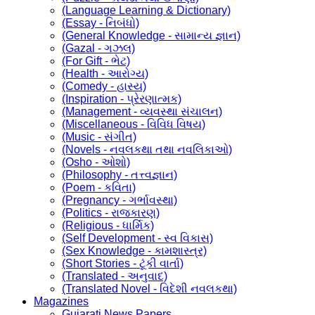
(Language Learning & Dictionary)
(Essay - નિબંધો)
(General Knowledge - સામાન્ય જ્ઞાન)
(Gazal - ગઝલ)
(For Gift - ભેટ)
(Health - આરોગ્ય)
(Comedy - હાસ્ય)
(Inspiration - પ્રેરણાત્મક)
(Management - વ્યવસ્થા સંચાલન)
(Miscellaneous - વિવિધ વિષય)
(Music - સંગીત)
(Novels - નવલકથા તથા નવલિકાઓ)
(Osho - ઓશો)
(Philosophy - તત્ત્વજ્ઞાન)
(Poem - કવિતા)
(Pregnancy - ગર્ભાવસ્થા)
(Politics - રાજકારણ)
(Religious - ધાર્મિક)
(Self Development - સ્વ વિકાસ)
(Sex Knowledge - કામશાસ્ત્ર)
(Short Stories - ટૂંકી વાર્તા)
(Translated - અનુવાદ)
(Translated Novel - વિદેશી નવલકથા)
Magazines
Gujarati News Papers