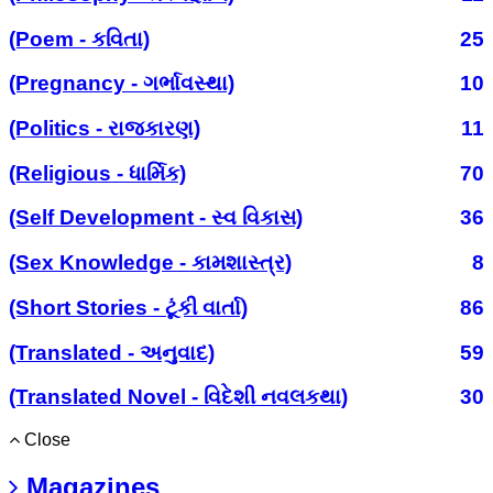
(Poem - કવિતા)
25
(Pregnancy - ગર્ભાવસ્થા)
10
(Politics - રાજકારણ)
11
(Religious - ધાર્મિક)
70
(Self Development - સ્વ વિકાસ)
36
(Sex Knowledge - કામશાસ્ત્ર)
8
(Short Stories - ટૂંકી વાર્તા)
86
(Translated - અનુવાદ)
59
(Translated Novel - વિદેશી નવલકથા)
30
Close
Magazines