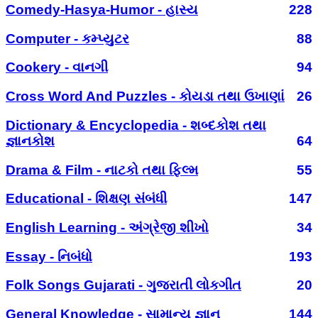
Comedy-Hasya-Humor - હાસ્ય
228
Computer - કમ્પ્યુટર
88
Cookery - વાનગી
94
Cross Word And Puzzles - કોયડા તથા ઉખાણાં
26
Dictionary & Encyclopedia - શબ્દકોશ તથા
જ્ઞાનકોશ
64
Drama & Film - નાટકો તથા ફિલ્મ
55
Educational - શિક્ષણ સંબંધી
147
English Learning - અંગ્રેજી શીખો
34
Essay - નિબંધો
193
Folk Songs Gujarati - ગુજરાતી લોકગીત
20
General Knowledge - સામાન્ય જ્ઞાન
144