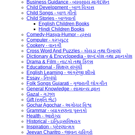
Business Guidance - વ્યવસાય માર્ગદર્શન
Child Development - બાળ વિકાસ
Child Songs - બાળ ગીતો
Child Stories - બાળવાર્તા
English Children Books
Hindi Children Books
Comedy-Hasya-Humor - હાસ્ય
Computer - કમ્પ્યુટર
Cookery - વાનગી
Cross Word And Puzzles - કોયડા તથા ઉખાણાં
Dictionary & Encyclopedia - શબ્દકોશ તથા જ્ઞાનકોશ
Drama & Film - નાટકો તથા ફિલ્મ
Educational - શિક્ષણ સંબંધી
English Learning - અંગ્રેજી શીખો
Essay - નિબંધો
Folk Songs Gujarati - ગુજરાતી લોકગીત
General Knowledge - સામાન્ય જ્ઞાન
Gazal - ગઝલ
Gift (સ્મૃતિ ભેટ)
Gochar Agochar - અગોચર વિશ્વ
Grammar - વ્યાકરણના પુસ્તકો
Health - આરોગ્ય
Historical - ઇતિહાસવિષયક
Inspiration - પ્રેરણાત્મક
Jeevan Charitro - જીવન ચરિત્રો