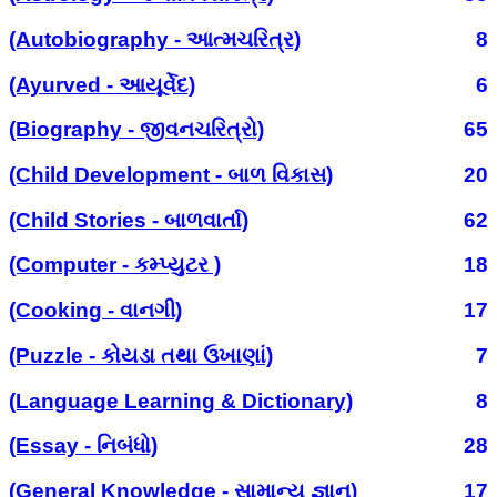
(Autobiography - આત્મચરિત્ર)
8
(Ayurved - આયૂર્વેદ)
6
(Biography - જીવનચરિત્રો)
65
(Child Development - બાળ વિકાસ)
20
(Child Stories - બાળવાર્તા)
62
(Computer - કમ્પ્યુટર )
18
(Cooking - વાનગી)
17
(Puzzle - કોયડા તથા ઉખાણાં)
7
(Language Learning & Dictionary)
8
(Essay - નિબંધો)
28
(General Knowledge - સામાન્ય જ્ઞાન)
17