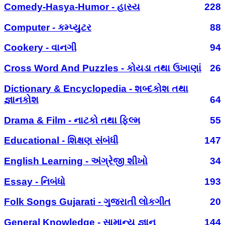
Comedy-Hasya-Humor - હાસ્ય
228
Computer - કમ્પ્યુટર
88
Cookery - વાનગી
94
Cross Word And Puzzles - કોયડા તથા ઉખાણાં
26
Dictionary & Encyclopedia - શબ્દકોશ તથા
જ્ઞાનકોશ
64
Drama & Film - નાટકો તથા ફિલ્મ
55
Educational - શિક્ષણ સંબંધી
147
English Learning - અંગ્રેજી શીખો
34
Essay - નિબંધો
193
Folk Songs Gujarati - ગુજરાતી લોકગીત
20
General Knowledge - સામાન્ય જ્ઞાન
144