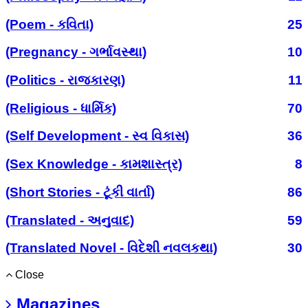
(Poem - કવિતા)
25
(Pregnancy - ગર્ભાવસ્થા)
10
(Politics - રાજકારણ)
11
(Religious - ધાર્મિક)
70
(Self Development - સ્વ વિકાસ)
36
(Sex Knowledge - કામશાસ્ત્ર)
8
(Short Stories - ટૂંકી વાર્તા)
86
(Translated - અનુવાદ)
59
(Translated Novel - વિદેશી નવલકથા)
30
Close
Magazines