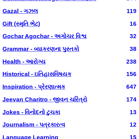
Gazal - ગઝલ
119
Gift (સ્મૃતિ ભેટ)
16
Gochar Agochar - અગોચર વિશ્વ
32
Grammar - વ્યાકરણના પુસ્તકો
38
Health - આરોગ્ય
238
Historical - ઇતિહાસવિષયક
156
Inspiration - પ્રેરણાત્મક
647
Jeevan Charitro - જીવન ચરિત્રો
174
Jokes - વિનોદનો ટુચકા
13
Journalism - પત્રકારત્વ
12
Language Learning
15