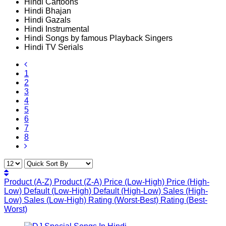
Hindi Cartoons
Hindi Bhajan
Hindi Gazals
Hindi Instrumental
Hindi Songs by famous Playback Singers
Hindi TV Serials
1
2
3
4
5
6
7
8
Product (A-Z)
Product (Z-A)
Price (Low-High)
Price (High-
Low)
Default (Low-High)
Default (High-Low)
Sales (High-
Low)
Sales (Low-High)
Rating (Worst-Best)
Rating (Best-
Worst)