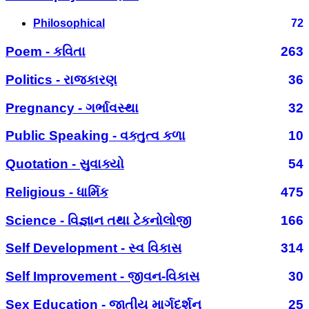
Philosophical
72
Poem - કવિતા
263
Politics - રાજકારણ
36
Pregnancy - ગર્ભાવસ્થા
32
Public Speaking - વક્તુત્વ કળા
10
Quotation - સુવાક્યો
54
Religious - ધાર્મિક
475
Science - વિજ્ઞાન તથા ટેકનોલોજી
166
Self Development - સ્વ વિકાસ
314
Self Improvement - જીવન-વિકાસ
30
Sex Education - જાતીય માર્ગદર્શન
25