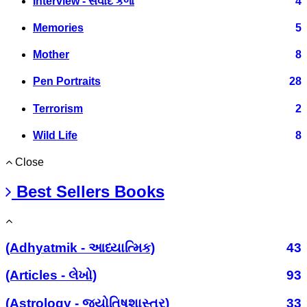
Interview - સંવાદ કળા
4
Memories
5
Mother
8
Pen Portraits
28
Terrorism
2
Wild Life
8
Close
Best Sellers Books
(Adhyatmik - આધ્યાત્મિક)
43
(Articles - લેખો)
93
(Astrology - જ્યોતિષશાસ્ત્ર)
33