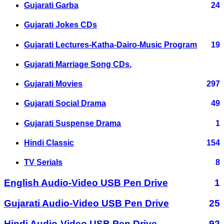
Gujarati Garba
24
Gujarati Jokes CDs
Gujarati Lectures-Katha-Dairo-Music Program
19
Gujarati Marriage Song CDs.
Gujarati Movies
297
Gujarati Social Drama
49
Gujarati Suspense Drama
1
Hindi Classic
154
TV Serials
8
English Audio-Video USB Pen Drive
1
Gujarati Audio-Video USB Pen Drive
25
Hindi Audio-Video USB Pen Drive
92