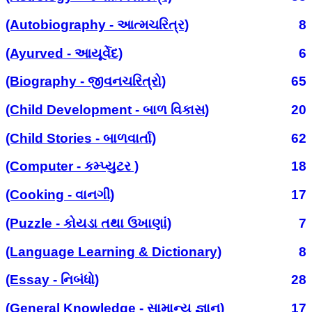
(Autobiography - આત્મચરિત્ર)
8
(Ayurved - આયૂર્વેદ)
6
(Biography - જીવનચરિત્રો)
65
(Child Development - બાળ વિકાસ)
20
(Child Stories - બાળવાર્તા)
62
(Computer - કમ્પ્યુટર )
18
(Cooking - વાનગી)
17
(Puzzle - કોયડા તથા ઉખાણાં)
7
(Language Learning & Dictionary)
8
(Essay - નિબંધો)
28
(General Knowledge - સામાન્ય જ્ઞાન)
17