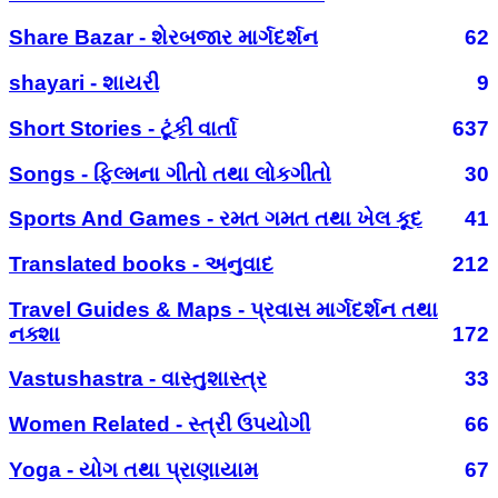
Share Bazar - શેરબજાર માર્ગદર્શન
62
shayari - શાયરી
9
Short Stories - ટૂંકી વાર્તા
637
Songs - ફિલ્મના ગીતો તથા લોકગીતો
30
Sports And Games - રમત ગમત તથા ખેલ કૂદ
41
Translated books - અનુવાદ
212
Travel Guides & Maps - પ્રવાસ માર્ગદર્શન તથા
નક્શા
172
Vastushastra - વાસ્તુશાસ્ત્ર
33
Women Related - સ્ત્રી ઉપયોગી
66
Yoga - યોગ તથા પ્રાણાયામ
67