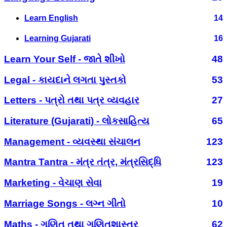
Learn English
14
Learning Gujarati
16
Learn Your Self - જાતે શીખો
48
Legal - કાયદાને લગતા પુસ્તકો
53
Letters - પત્રો તથા પત્ર વ્યવહાર
27
Literature (Gujarati) - લોકસાહિત્ય
65
Management - વ્યવસ્થા સંચાલન
123
Mantra Tantra - મંત્ર તંત્ર, મંત્રસિદ્ધિ
123
Marketing - વેચાણ સેવા
19
Marriage Songs - લગ્ન ગીતો
10
Maths - ગણિત તથા ગણિતશાસ્ત્ર
62