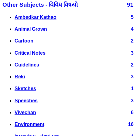
Other Subjects - વિવિધ વિષયો
91
Ambedkar Kathao
5
Animal Grown
4
Cartoon
2
Critical Notes
3
Guidelines
2
Reki
3
Sketches
1
Speeches
3
Vivechan
6
Environment
16