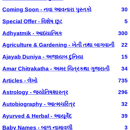
Coming Soon - નવા આવનારા પુસ્તકો
30
Special Offer - વિશેષ છૂટ
5
Adhyatmik - આધ્યાત્મિક
300
Agriculture & Gardening - ખેતી તથા બાગવાની
22
Ajayab Duniya - અજાયબ દુનિયા
15
Amar Chitrakatha - અમર ચિત્રકથા ગુજરાતી
34
Articles - લેખો
735
Astrology - જ્યોતિષશાસ્ત્ર
296
Autobiography - આત્મચરિત્ર
32
Ayurved & Herbal - આયૂર્વેદ
39
Baby Names - બાળ નામાવલી
3