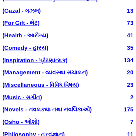
(Gazal - ગઝલ)
13
(For Gift - ભેટ)
73
(Health - આરોગ્ય)
41
(Comedy - હાસ્ય)
35
(Inspiration - પ્રેરણાત્મક)
134
(Management - વ્યવસ્થા સંચાલન)
20
(Miscellaneous - વિવિધ વિષય)
23
(Music - સંગીત)
2
(Novels - નવલકથા તથા નવલિકાઓ)
175
(Osho - ઓશો)
7
(Philosophy - તત્ત્વજ્ઞાન)
11