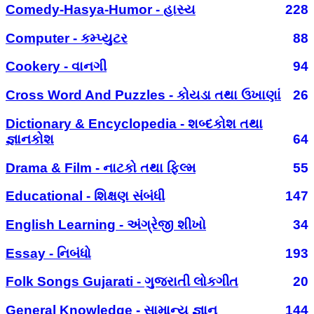
Comedy-Hasya-Humor - હાસ્ય
228
Computer - કમ્પ્યુટર
88
Cookery - વાનગી
94
Cross Word And Puzzles - કોયડા તથા ઉખાણાં
26
Dictionary & Encyclopedia - શબ્દકોશ તથા
જ્ઞાનકોશ
64
Drama & Film - નાટકો તથા ફિલ્મ
55
Educational - શિક્ષણ સંબંધી
147
English Learning - અંગ્રેજી શીખો
34
Essay - નિબંધો
193
Folk Songs Gujarati - ગુજરાતી લોકગીત
20
General Knowledge - સામાન્ય જ્ઞાન
144