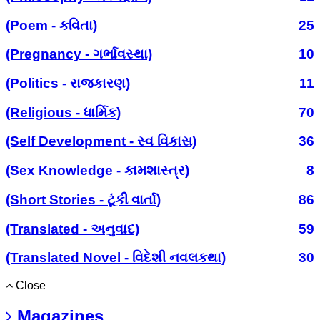
(Poem - કવિતા)
25
(Pregnancy - ગર્ભાવસ્થા)
10
(Politics - રાજકારણ)
11
(Religious - ધાર્મિક)
70
(Self Development - સ્વ વિકાસ)
36
(Sex Knowledge - કામશાસ્ત્ર)
8
(Short Stories - ટૂંકી વાર્તા)
86
(Translated - અનુવાદ)
59
(Translated Novel - વિદેશી નવલકથા)
30
Close
Magazines