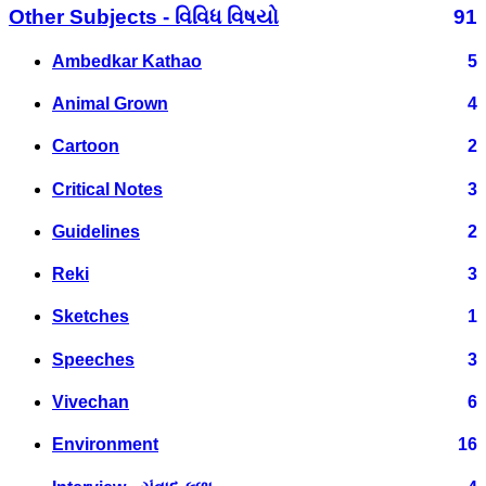
Other Subjects - વિવિધ વિષયો
91
Ambedkar Kathao
5
Animal Grown
4
Cartoon
2
Critical Notes
3
Guidelines
2
Reki
3
Sketches
1
Speeches
3
Vivechan
6
Environment
16