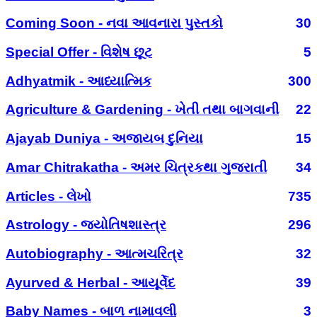
Coming Soon - નવા આવનારા પુસ્તકો
30
Special Offer - વિશેષ છૂટ
5
Adhyatmik - આધ્યાત્મિક
300
Agriculture & Gardening - ખેતી તથા બાગવાની
22
Ajayab Duniya - અજાયબ દુનિયા
15
Amar Chitrakatha - અમર ચિત્રકથા ગુજરાતી
34
Articles - લેખો
735
Astrology - જ્યોતિષશાસ્ત્ર
296
Autobiography - આત્મચરિત્ર
32
Ayurved & Herbal - આયૂર્વેદ
39
Baby Names - બાળ નામાવલી
3