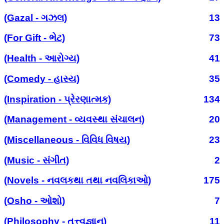
(Gazal - ગઝલ)
13
(For Gift - ભેટ)
73
(Health - આરોગ્ય)
41
(Comedy - હાસ્ય)
35
(Inspiration - પ્રેરણાત્મક)
134
(Management - વ્યવસ્થા સંચાલન)
20
(Miscellaneous - વિવિધ વિષય)
23
(Music - સંગીત)
2
(Novels - નવલકથા તથા નવલિકાઓ)
175
(Osho - ઓશો)
7
(Philosophy - તત્ત્વજ્ઞાન)
11