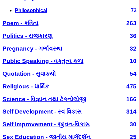
Philosophical
72
Poem - કવિતા
263
Politics - રાજકારણ
36
Pregnancy - ગર્ભાવસ્થા
32
Public Speaking - વક્તુત્વ કળા
10
Quotation - સુવાક્યો
54
Religious - ધાર્મિક
475
Science - વિજ્ઞાન તથા ટેકનોલોજી
166
Self Development - સ્વ વિકાસ
314
Self Improvement - જીવન-વિકાસ
30
Sex Education - જાતીય માર્ગદર્શન
25