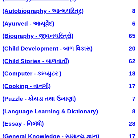
(Autobiography - આત્મચરિત્ર)
8
(Ayurved - આયૂર્વેદ)
6
(Biography - જીવનચરિત્રો)
65
(Child Development - બાળ વિકાસ)
20
(Child Stories - બાળવાર્તા)
62
(Computer - કમ્પ્યુટર )
18
(Cooking - વાનગી)
17
(Puzzle - કોયડા તથા ઉખાણાં)
7
(Language Learning & Dictionary)
8
(Essay - નિબંધો)
28
(General Knowledge - સામાન્ય જ્ઞાન)
17