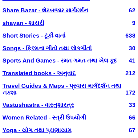
Share Bazar - શેરબજાર માર્ગદર્શન
62
shayari - શાયરી
9
Short Stories - ટૂંકી વાર્તા
638
Songs - ફિલ્મના ગીતો તથા લોકગીતો
30
Sports And Games - રમત ગમત તથા ખેલ કૂદ
41
Translated books - અનુવાદ
212
Travel Guides & Maps - પ્રવાસ માર્ગદર્શન તથા
નક્શા
172
Vastushastra - વાસ્તુશાસ્ત્ર
33
Women Related - સ્ત્રી ઉપયોગી
66
Yoga - યોગ તથા પ્રાણાયામ
67