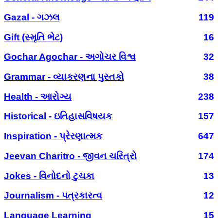
Gazal - ગઝલ
119
Gift (સ્મૃતિ ભેટ)
16
Gochar Agochar - અગોચર વિશ્વ
32
Grammar - વ્યાકરણના પુસ્તકો
38
Health - આરોગ્ય
238
Historical - ઇતિહાસવિષયક
157
Inspiration - પ્રેરણાત્મક
647
Jeevan Charitro - જીવન ચરિત્રો
174
Jokes - વિનોદનો ટુચકા
13
Journalism - પત્રકારત્વ
12
Language Learning
15