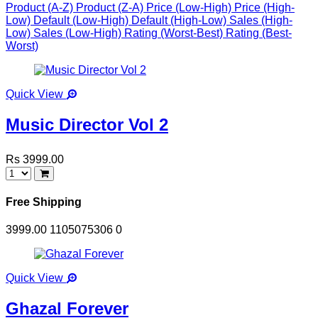
Product (A-Z)
Product (Z-A)
Price (Low-High)
Price (High-
Low)
Default (Low-High)
Default (High-Low)
Sales (High-
Low)
Sales (Low-High)
Rating (Worst-Best)
Rating (Best-
Worst)
Quick View
Music Director Vol 2
Rs 3999.00
Free Shipping
3999.00
1105075306
0
Quick View
Ghazal Forever