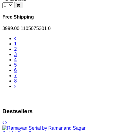
Free Shipping
3999.00
1105075301
0
1
2
3
4
5
6
7
8
Bestsellers