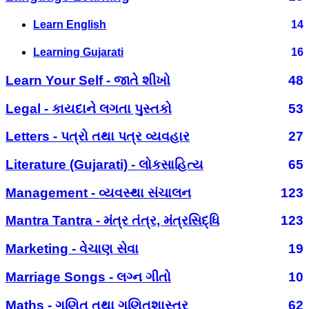
Learn English
14
Learning Gujarati
16
Learn Your Self - જાતે શીખો
48
Legal - કાયદાને લગતા પુસ્તકો
53
Letters - પત્રો તથા પત્ર વ્યવહાર
27
Literature (Gujarati) - લોકસાહિત્ય
65
Management - વ્યવસ્થા સંચાલન
123
Mantra Tantra - મંત્ર તંત્ર, મંત્રસિદ્ધિ
123
Marketing - વેચાણ સેવા
19
Marriage Songs - લગ્ન ગીતો
10
Maths - ગણિત તથા ગણિતશાસ્ત્ર
62