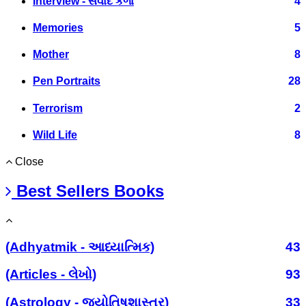
Interview - સંવાદ કળા
4
Memories
5
Mother
8
Pen Portraits
28
Terrorism
2
Wild Life
8
Close
Best Sellers Books
(Adhyatmik - આધ્યાત્મિક)
43
(Articles - લેખો)
93
(Astrology - જ્યોતિષશાસ્ત્ર)
33