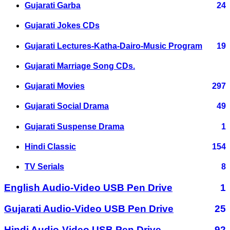
Gujarati Garba
24
Gujarati Jokes CDs
Gujarati Lectures-Katha-Dairo-Music Program
19
Gujarati Marriage Song CDs.
Gujarati Movies
297
Gujarati Social Drama
49
Gujarati Suspense Drama
1
Hindi Classic
154
TV Serials
8
English Audio-Video USB Pen Drive
1
Gujarati Audio-Video USB Pen Drive
25
Hindi Audio-Video USB Pen Drive
92