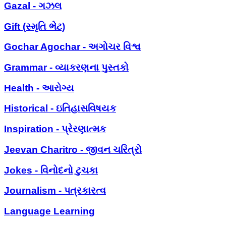
Gazal - ગઝલ
Gift (સ્મૃતિ ભેટ)
Gochar Agochar - અગોચર વિશ્વ
Grammar - વ્યાકરણના પુસ્તકો
Health - આરોગ્ય
Historical - ઇતિહાસવિષયક
Inspiration - પ્રેરણાત્મક
Jeevan Charitro - જીવન ચરિત્રો
Jokes - વિનોદનો ટુચકા
Journalism - પત્રકારત્વ
Language Learning