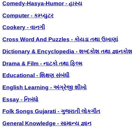
Comedy-Hasya-Humor - હાસ્ય
Computer - કમ્પ્યુટર
Cookery - વાનગી
Cross Word And Puzzles - કોયડા તથા ઉખાણાં
Dictionary & Encyclopedia - શબ્દકોશ તથા જ્ઞાનકો
Drama & Film - નાટકો તથા ફિલ્મ
Educational - શિક્ષણ સંબંધી
English Learning - અંગ્રેજી શીખો
Essay - નિબંધો
Folk Songs Gujarati - ગુજરાતી લોકગીત
General Knowledge - સામાન્ય જ્ઞાન