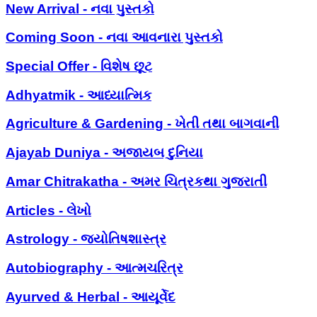
New Arrival - નવા પુસ્તકો
Coming Soon - નવા આવનારા પુસ્તકો
Special Offer - વિશેષ છૂટ
Adhyatmik - આધ્યાત્મિક
Agriculture & Gardening - ખેતી તથા બાગવાની
Ajayab Duniya - અજાયબ દુનિયા
Amar Chitrakatha - અમર ચિત્રકથા ગુજરાતી
Articles - લેખો
Astrology - જ્યોતિષશાસ્ત્ર
Autobiography - આત્મચરિત્ર
Ayurved & Herbal - આયૂર્વેદ