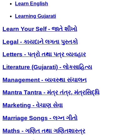
Learn English
Learning Gujarati
Learn Your Self - જાતે શીખો
Legal - કાયદાને લગતા પુસ્તકો
Letters - પત્રો તથા પત્ર વ્યવહાર
Literature (Gujarati) - લોકસાહિત્ય
Management - વ્યવસ્થા સંચાલન
Mantra Tantra - મંત્ર તંત્ર, મંત્રસિદ્ધિ
Marketing - વેચાણ સેવા
Marriage Songs - લગ્ન ગીતો
Maths - ગણિત તથા ગણિતશાસ્ત્ર