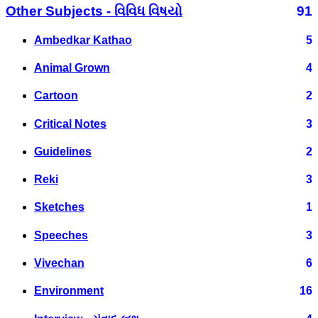
Other Subjects - વિવિધ વિષયો
91
Ambedkar Kathao
5
Animal Grown
4
Cartoon
2
Critical Notes
3
Guidelines
2
Reki
3
Sketches
1
Speeches
3
Vivechan
6
Environment
16