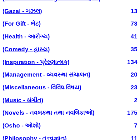
(Gazal - ગઝલ)
13
(For Gift - ભેટ)
73
(Health - આરોગ્ય)
41
(Comedy - હાસ્ય)
35
(Inspiration - પ્રેરણાત્મક)
134
(Management - વ્યવસ્થા સંચાલન)
20
(Miscellaneous - વિવિધ વિષય)
23
(Music - સંગીત)
2
(Novels - નવલકથા તથા નવલિકાઓ)
175
(Osho - ઓશો)
7
(Philosophy - તત્ત્વજ્ઞાન)
11