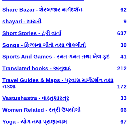
Share Bazar - શેરબજાર માર્ગદર્શન
62
shayari - શાયરી
9
Short Stories - ટૂંકી વાર્તા
637
Songs - ફિલ્મના ગીતો તથા લોકગીતો
30
Sports And Games - રમત ગમત તથા ખેલ કૂદ
41
Translated books - અનુવાદ
212
Travel Guides & Maps - પ્રવાસ માર્ગદર્શન તથા
નક્શા
172
Vastushastra - વાસ્તુશાસ્ત્ર
33
Women Related - સ્ત્રી ઉપયોગી
66
Yoga - યોગ તથા પ્રાણાયામ
67