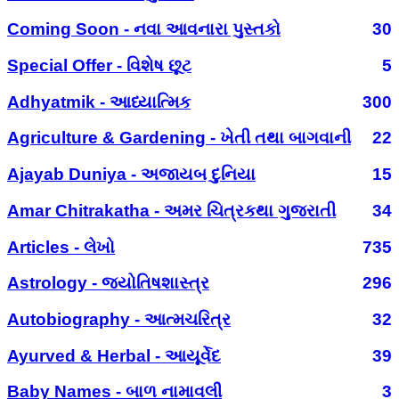
Coming Soon - નવા આવનારા પુસ્તકો
30
Special Offer - વિશેષ છૂટ
5
Adhyatmik - આધ્યાત્મિક
300
Agriculture & Gardening - ખેતી તથા બાગવાની
22
Ajayab Duniya - અજાયબ દુનિયા
15
Amar Chitrakatha - અમર ચિત્રકથા ગુજરાતી
34
Articles - લેખો
735
Astrology - જ્યોતિષશાસ્ત્ર
296
Autobiography - આત્મચરિત્ર
32
Ayurved & Herbal - આયૂર્વેદ
39
Baby Names - બાળ નામાવલી
3