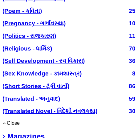
(Poem - કવિતા)
25
(Pregnancy - ગર્ભાવસ્થા)
10
(Politics - રાજકારણ)
11
(Religious - ધાર્મિક)
70
(Self Development - સ્વ વિકાસ)
36
(Sex Knowledge - કામશાસ્ત્ર)
8
(Short Stories - ટૂંકી વાર્તા)
86
(Translated - અનુવાદ)
59
(Translated Novel - વિદેશી નવલકથા)
30
Close
Magazines