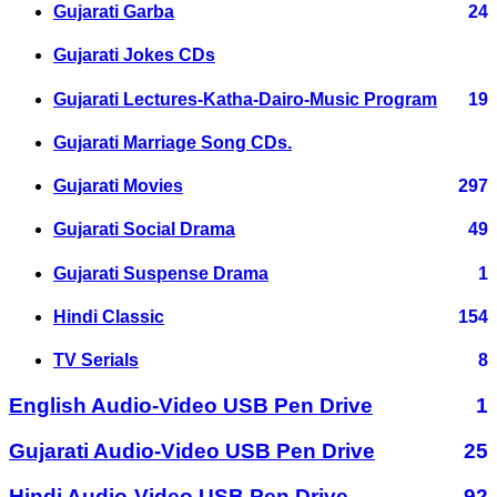
Gujarati Garba
24
Gujarati Jokes CDs
Gujarati Lectures-Katha-Dairo-Music Program
19
Gujarati Marriage Song CDs.
Gujarati Movies
297
Gujarati Social Drama
49
Gujarati Suspense Drama
1
Hindi Classic
154
TV Serials
8
English Audio-Video USB Pen Drive
1
Gujarati Audio-Video USB Pen Drive
25
Hindi Audio-Video USB Pen Drive
92