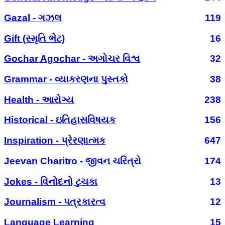
Gazal - ગઝલ
119
Gift (સ્મૃતિ ભેટ)
16
Gochar Agochar - અગોચર વિશ્વ
32
Grammar - વ્યાકરણના પુસ્તકો
38
Health - આરોગ્ય
238
Historical - ઇતિહાસવિષયક
156
Inspiration - પ્રેરણાત્મક
647
Jeevan Charitro - જીવન ચરિત્રો
174
Jokes - વિનોદનો ટુચકા
13
Journalism - પત્રકારત્વ
12
Language Learning
15