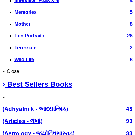
Interview - સંવાદ કળા
4
Memories
5
Mother
8
Pen Portraits
28
Terrorism
2
Wild Life
8
Close
Best Sellers Books
(Adhyatmik - આધ્યાત્મિક)
43
(Articles - લેખો)
93
(Astrology - જ્યોતિષશાસ્ત્ર)
33