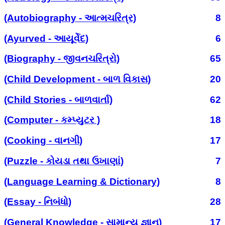
(Autobiography - આત્મચરિત્ર)
8
(Ayurved - આયૂર્વેદ)
6
(Biography - જીવનચરિત્રો)
65
(Child Development - બાળ વિકાસ)
20
(Child Stories - બાળવાર્તા)
62
(Computer - કમ્પ્યુટર )
18
(Cooking - વાનગી)
17
(Puzzle - કોયડા તથા ઉખાણાં)
7
(Language Learning & Dictionary)
8
(Essay - નિબંધો)
28
(General Knowledge - સામાન્ય જ્ઞાન)
17