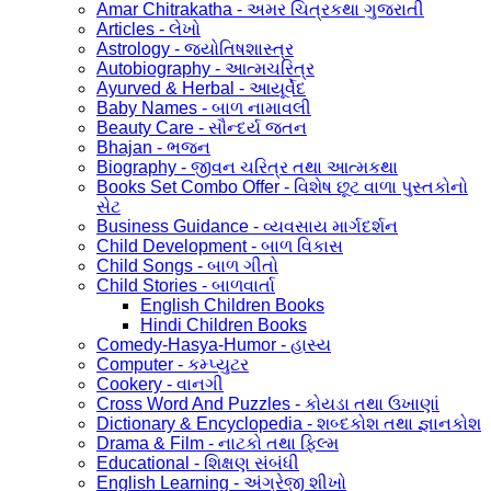
Amar Chitrakatha - અમર ચિત્રકથા ગુજરાતી
Articles - લેખો
Astrology - જ્યોતિષશાસ્ત્ર
Autobiography - આત્મચરિત્ર
Ayurved & Herbal - આયૂર્વેદ
Baby Names - બાળ નામાવલી
Beauty Care - સૌન્દર્ય જતન
Bhajan - ભજન
Biography - જીવન ચરિત્ર તથા આત્મકથા
Books Set Combo Offer - વિશેષ છૂટ વાળા પુસ્તકોનો
સેટ
Business Guidance - વ્યવસાય માર્ગદર્શન
Child Development - બાળ વિકાસ
Child Songs - બાળ ગીતો
Child Stories - બાળવાર્તા
English Children Books
Hindi Children Books
Comedy-Hasya-Humor - હાસ્ય
Computer - કમ્પ્યુટર
Cookery - વાનગી
Cross Word And Puzzles - કોયડા તથા ઉખાણાં
Dictionary & Encyclopedia - શબ્દકોશ તથા જ્ઞાનકોશ
Drama & Film - નાટકો તથા ફિલ્મ
Educational - શિક્ષણ સંબંધી
English Learning - અંગ્રેજી શીખો