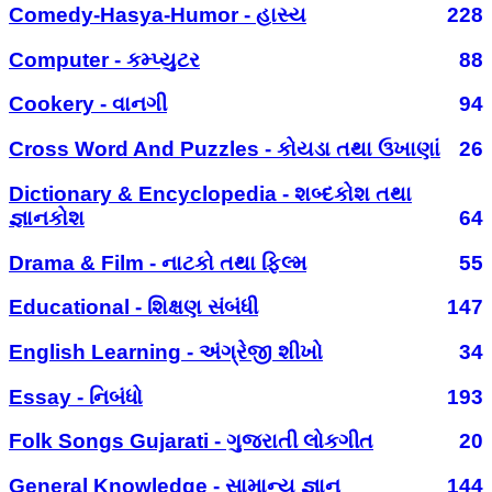
Comedy-Hasya-Humor - હાસ્ય
228
Computer - કમ્પ્યુટર
88
Cookery - વાનગી
94
Cross Word And Puzzles - કોયડા તથા ઉખાણાં
26
Dictionary & Encyclopedia - શબ્દકોશ તથા
જ્ઞાનકોશ
64
Drama & Film - નાટકો તથા ફિલ્મ
55
Educational - શિક્ષણ સંબંધી
147
English Learning - અંગ્રેજી શીખો
34
Essay - નિબંધો
193
Folk Songs Gujarati - ગુજરાતી લોકગીત
20
General Knowledge - સામાન્ય જ્ઞાન
144