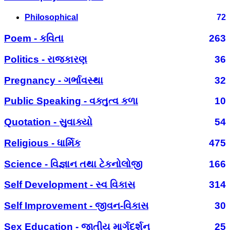
Philosophical
72
Poem - કવિતા
263
Politics - રાજકારણ
36
Pregnancy - ગર્ભાવસ્થા
32
Public Speaking - વક્તુત્વ કળા
10
Quotation - સુવાક્યો
54
Religious - ધાર્મિક
475
Science - વિજ્ઞાન તથા ટેકનોલોજી
166
Self Development - સ્વ વિકાસ
314
Self Improvement - જીવન-વિકાસ
30
Sex Education - જાતીય માર્ગદર્શન
25