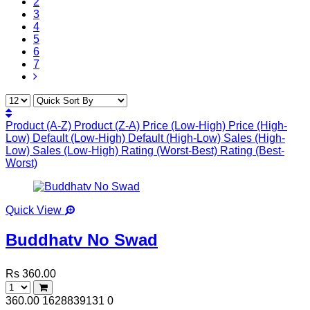
2
3
4
5
6
7
Product (A-Z)
Product (Z-A)
Price (Low-High)
Price (High-
Low)
Default (Low-High)
Default (High-Low)
Sales (High-
Low)
Sales (Low-High)
Rating (Worst-Best)
Rating (Best-
Worst)
Quick View
Buddhatv No Swad
Rs 360.00
360.00
1628839131
0