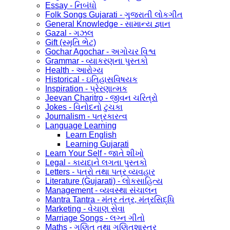
Essay - નિબંધો
Folk Songs Gujarati - ગુજરાતી લોકગીત
General Knowledge - સામાન્ય જ્ઞાન
Gazal - ગઝલ
Gift (સ્મૃતિ ભેટ)
Gochar Agochar - અગોચર વિશ્વ
Grammar - વ્યાકરણના પુસ્તકો
Health - આરોગ્ય
Historical - ઇતિહાસવિષયક
Inspiration - પ્રેરણાત્મક
Jeevan Charitro - જીવન ચરિત્રો
Jokes - વિનોદનો ટુચકા
Journalism - પત્રકારત્વ
Language Learning
Learn English
Learning Gujarati
Learn Your Self - જાતે શીખો
Legal - કાયદાને લગતા પુસ્તકો
Letters - પત્રો તથા પત્ર વ્યવહાર
Literature (Gujarati) - લોકસાહિત્ય
Management - વ્યવસ્થા સંચાલન
Mantra Tantra - મંત્ર તંત્ર, મંત્રસિદ્ધિ
Marketing - વેચાણ સેવા
Marriage Songs - લગ્ન ગીતો
Maths - ગણિત તથા ગણિતશાસ્ત્ર