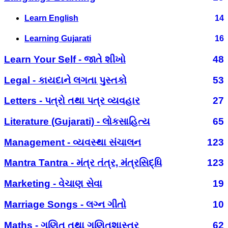
Learn English
14
Learning Gujarati
16
Learn Your Self - જાતે શીખો
48
Legal - કાયદાને લગતા પુસ્તકો
53
Letters - પત્રો તથા પત્ર વ્યવહાર
27
Literature (Gujarati) - લોકસાહિત્ય
65
Management - વ્યવસ્થા સંચાલન
123
Mantra Tantra - મંત્ર તંત્ર, મંત્રસિદ્ધિ
123
Marketing - વેચાણ સેવા
19
Marriage Songs - લગ્ન ગીતો
10
Maths - ગણિત તથા ગણિતશાસ્ત્ર
62