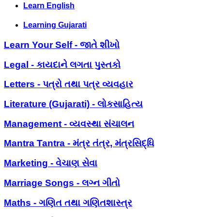
Learn English
Learning Gujarati
Learn Your Self - જાતે શીખો
Legal - કાયદાને લગતા પુસ્તકો
Letters - પત્રો તથા પત્ર વ્યવહાર
Literature (Gujarati) - લોકસાહિત્ય
Management - વ્યવસ્થા સંચાલન
Mantra Tantra - મંત્ર તંત્ર, મંત્રસિદ્ધિ
Marketing - વેચાણ સેવા
Marriage Songs - લગ્ન ગીતો
Maths - ગણિત તથા ગણિતશાસ્ત્ર