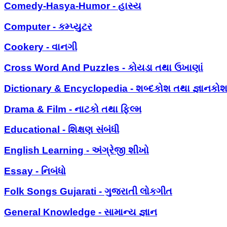
Comedy-Hasya-Humor - હાસ્ય
Computer - કમ્પ્યુટર
Cookery - વાનગી
Cross Word And Puzzles - કોયડા તથા ઉખાણાં
Dictionary & Encyclopedia - શબ્દકોશ તથા જ્ઞાનકો
Drama & Film - નાટકો તથા ફિલ્મ
Educational - શિક્ષણ સંબંધી
English Learning - અંગ્રેજી શીખો
Essay - નિબંધો
Folk Songs Gujarati - ગુજરાતી લોકગીત
General Knowledge - સામાન્ય જ્ઞાન