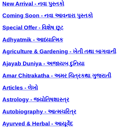
New Arrival - નવા પુસ્તકો
Coming Soon - નવા આવનારા પુસ્તકો
Special Offer - વિશેષ છૂટ
Adhyatmik - આધ્યાત્મિક
Agriculture & Gardening - ખેતી તથા બાગવાની
Ajayab Duniya - અજાયબ દુનિયા
Amar Chitrakatha - અમર ચિત્રકથા ગુજરાતી
Articles - લેખો
Astrology - જ્યોતિષશાસ્ત્ર
Autobiography - આત્મચરિત્ર
Ayurved & Herbal - આયૂર્વેદ