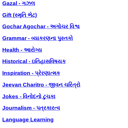
Gazal - ગઝલ
Gift (સ્મૃતિ ભેટ)
Gochar Agochar - અગોચર વિશ્વ
Grammar - વ્યાકરણના પુસ્તકો
Health - આરોગ્ય
Historical - ઇતિહાસવિષયક
Inspiration - પ્રેરણાત્મક
Jeevan Charitro - જીવન ચરિત્રો
Jokes - વિનોદનો ટુચકા
Journalism - પત્રકારત્વ
Language Learning