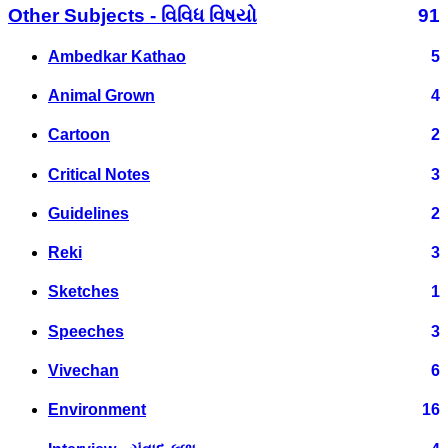
Other Subjects - વિવિધ વિષયો
91
Ambedkar Kathao
5
Animal Grown
4
Cartoon
2
Critical Notes
3
Guidelines
2
Reki
3
Sketches
1
Speeches
3
Vivechan
6
Environment
16