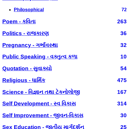
Philosophical
72
Poem - કવિતા
263
Politics - રાજકારણ
36
Pregnancy - ગર્ભાવસ્થા
32
Public Speaking - વક્તુત્વ કળા
10
Quotation - સુવાક્યો
54
Religious - ધાર્મિક
475
Science - વિજ્ઞાન તથા ટેકનોલોજી
167
Self Development - સ્વ વિકાસ
314
Self Improvement - જીવન-વિકાસ
30
Sex Education - જાતીય માર્ગદર્શન
25