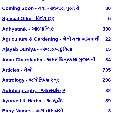
Coming Soon - નવા આવનારા પુસ્તકો
30
Special Offer - વિશેષ છૂટ
5
Adhyatmik - આધ્યાત્મિક
300
Agriculture & Gardening - ખેતી તથા બાગવાની
22
Ajayab Duniya - અજાયબ દુનિયા
15
Amar Chitrakatha - અમર ચિત્રકથા ગુજરાતી
34
Articles - લેખો
735
Astrology - જ્યોતિષશાસ્ત્ર
296
Autobiography - આત્મચરિત્ર
32
Ayurved & Herbal - આયૂર્વેદ
39
Baby Names - બાળ નામાવલી
3