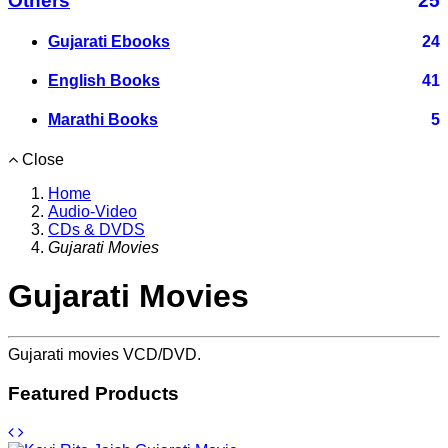
Others
25
Gujarati Ebooks
24
English Books
41
Marathi Books
5
Close
Home
Audio-Video
CDs & DVDS
Gujarati Movies
Gujarati Movies
Gujarati movies VCD/DVD.
Featured Products