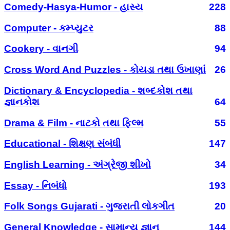
Comedy-Hasya-Humor - હાસ્ય
228
Computer - કમ્પ્યુટર
88
Cookery - વાનગી
94
Cross Word And Puzzles - કોયડા તથા ઉખાણાં
26
Dictionary & Encyclopedia - શબ્દકોશ તથા
જ્ઞાનકોશ
64
Drama & Film - નાટકો તથા ફિલ્મ
55
Educational - શિક્ષણ સંબંધી
147
English Learning - અંગ્રેજી શીખો
34
Essay - નિબંધો
193
Folk Songs Gujarati - ગુજરાતી લોકગીત
20
General Knowledge - સામાન્ય જ્ઞાન
144