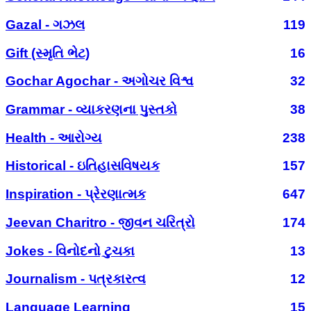
Gazal - ગઝલ
119
Gift (સ્મૃતિ ભેટ)
16
Gochar Agochar - અગોચર વિશ્વ
32
Grammar - વ્યાકરણના પુસ્તકો
38
Health - આરોગ્ય
238
Historical - ઇતિહાસવિષયક
157
Inspiration - પ્રેરણાત્મક
647
Jeevan Charitro - જીવન ચરિત્રો
174
Jokes - વિનોદનો ટુચકા
13
Journalism - પત્રકારત્વ
12
Language Learning
15