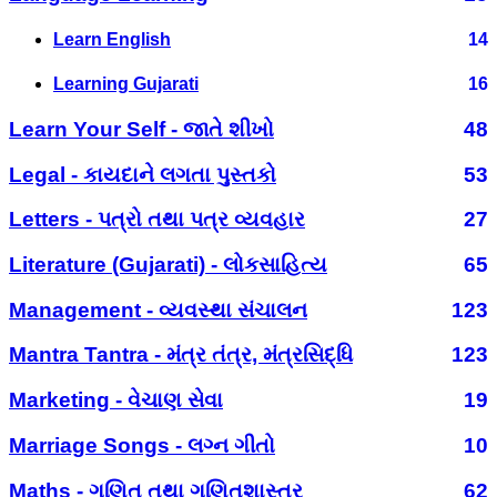
Learn English
14
Learning Gujarati
16
Learn Your Self - જાતે શીખો
48
Legal - કાયદાને લગતા પુસ્તકો
53
Letters - પત્રો તથા પત્ર વ્યવહાર
27
Literature (Gujarati) - લોકસાહિત્ય
65
Management - વ્યવસ્થા સંચાલન
123
Mantra Tantra - મંત્ર તંત્ર, મંત્રસિદ્ધિ
123
Marketing - વેચાણ સેવા
19
Marriage Songs - લગ્ન ગીતો
10
Maths - ગણિત તથા ગણિતશાસ્ત્ર
62