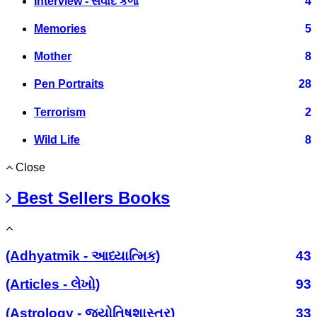
Interview - સંવાદ કળા
4
Memories
5
Mother
8
Pen Portraits
28
Terrorism
2
Wild Life
8
Close
Best Sellers Books
(Adhyatmik - આધ્યાત્મિક)
43
(Articles - લેખો)
93
(Astrology - જ્યોતિષશાસ્ત્ર)
33