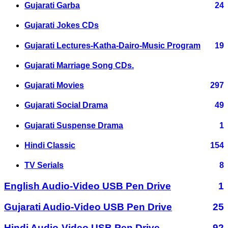
Gujarati Garba
24
Gujarati Jokes CDs
Gujarati Lectures-Katha-Dairo-Music Program
19
Gujarati Marriage Song CDs.
Gujarati Movies
297
Gujarati Social Drama
49
Gujarati Suspense Drama
1
Hindi Classic
154
TV Serials
8
English Audio-Video USB Pen Drive
1
Gujarati Audio-Video USB Pen Drive
25
Hindi Audio-Video USB Pen Drive
92