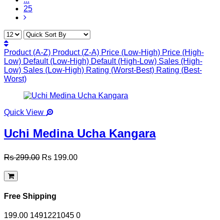
25
Product (A-Z)
Product (Z-A)
Price (Low-High)
Price (High-
Low)
Default (Low-High)
Default (High-Low)
Sales (High-
Low)
Sales (Low-High)
Rating (Worst-Best)
Rating (Best-
Worst)
Quick View
Uchi Medina Ucha Kangara
Rs 299.00
Rs 199.00
Free Shipping
199.00
1491221045
0