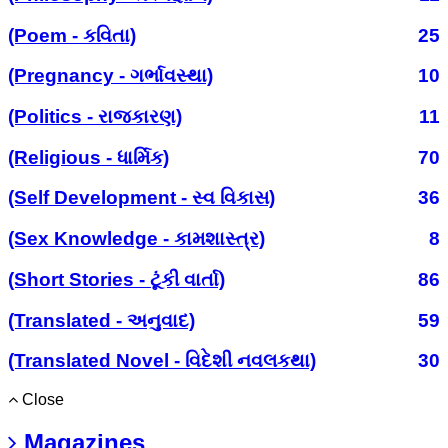
(Poem - કવિતા)
25
(Pregnancy - ગર્ભાવસ્થા)
10
(Politics - રાજકારણ)
11
(Religious - ધાર્મિક)
70
(Self Development - સ્વ વિકાસ)
36
(Sex Knowledge - કામશાસ્ત્ર)
8
(Short Stories - ટૂંકી વાર્તા)
86
(Translated - અનુવાદ)
59
(Translated Novel - વિદેશી નવલકથા)
30
Close
Magazines