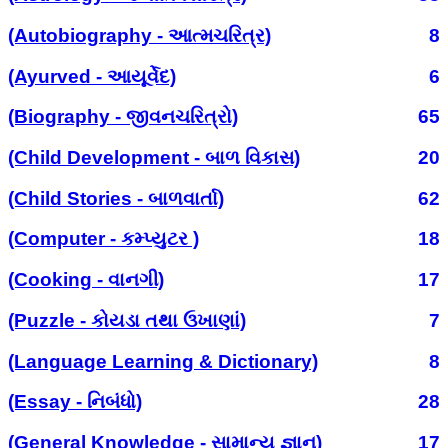
(Autobiography - આત્મચરિત્ર)
8
(Ayurved - આયૂર્વેદ)
6
(Biography - જીવનચરિત્રો)
65
(Child Development - બાળ વિકાસ)
20
(Child Stories - બાળવાર્તા)
62
(Computer - કમ્પ્યુટર )
18
(Cooking - વાનગી)
17
(Puzzle - કોયડા તથા ઉખાણાં)
7
(Language Learning & Dictionary)
8
(Essay - નિબંધો)
28
(General Knowledge - સામાન્ય જ્ઞાન)
17