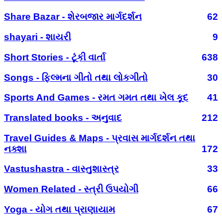
Share Bazar - શેરબજાર માર્ગદર્શન
62
shayari - શાયરી
9
Short Stories - ટૂંકી વાર્તા
638
Songs - ફિલ્મના ગીતો તથા લોકગીતો
30
Sports And Games - રમત ગમત તથા ખેલ કૂદ
41
Translated books - અનુવાદ
212
Travel Guides & Maps - પ્રવાસ માર્ગદર્શન તથા
નક્શા
172
Vastushastra - વાસ્તુશાસ્ત્ર
33
Women Related - સ્ત્રી ઉપયોગી
66
Yoga - યોગ તથા પ્રાણાયામ
67