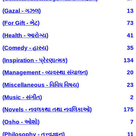
(Gazal - ગઝલ)
13
(For Gift - ભેટ)
73
(Health - આરોગ્ય)
41
(Comedy - હાસ્ય)
35
(Inspiration - પ્રેરણાત્મક)
134
(Management - વ્યવસ્થા સંચાલન)
20
(Miscellaneous - વિવિધ વિષય)
23
(Music - સંગીત)
2
(Novels - નવલકથા તથા નવલિકાઓ)
175
(Osho - ઓશો)
7
(Philosophy - તત્ત્વજ્ઞાન)
11