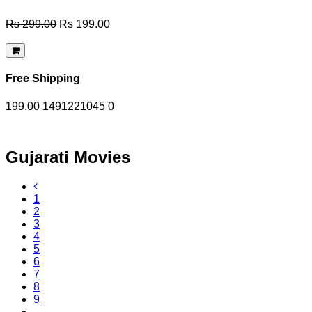
Rs 299.00
Rs 199.00
Free Shipping
199.00
1491221045
0
Gujarati Movies
1
2
3
4
5
6
7
8
9
...