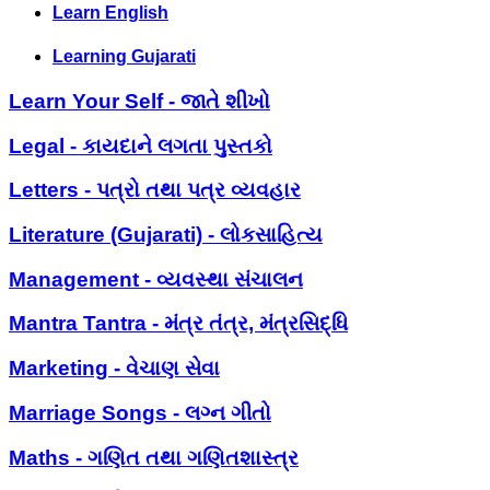
Learn English
Learning Gujarati
Learn Your Self - જાતે શીખો
Legal - કાયદાને લગતા પુસ્તકો
Letters - પત્રો તથા પત્ર વ્યવહાર
Literature (Gujarati) - લોકસાહિત્ય
Management - વ્યવસ્થા સંચાલન
Mantra Tantra - મંત્ર તંત્ર, મંત્રસિદ્ધિ
Marketing - વેચાણ સેવા
Marriage Songs - લગ્ન ગીતો
Maths - ગણિત તથા ગણિતશાસ્ત્ર