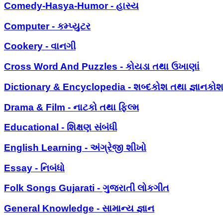
Comedy-Hasya-Humor - હાસ્ય
Computer - કમ્પ્યુટર
Cookery - વાનગી
Cross Word And Puzzles - કોયડા તથા ઉખાણાં
Dictionary & Encyclopedia - શબ્દકોશ તથા જ્ઞાનકો
Drama & Film - નાટકો તથા ફિલ્મ
Educational - શિક્ષણ સંબંધી
English Learning - અંગ્રેજી શીખો
Essay - નિબંધો
Folk Songs Gujarati - ગુજરાતી લોકગીત
General Knowledge - સામાન્ય જ્ઞાન