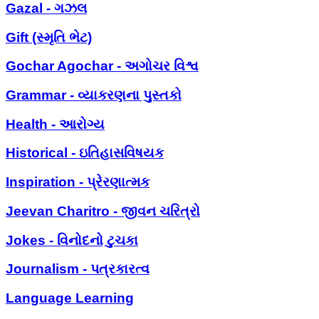
Gazal - ગઝલ
Gift (સ્મૃતિ ભેટ)
Gochar Agochar - અગોચર વિશ્વ
Grammar - વ્યાકરણના પુસ્તકો
Health - આરોગ્ય
Historical - ઇતિહાસવિષયક
Inspiration - પ્રેરણાત્મક
Jeevan Charitro - જીવન ચરિત્રો
Jokes - વિનોદનો ટુચકા
Journalism - પત્રકારત્વ
Language Learning