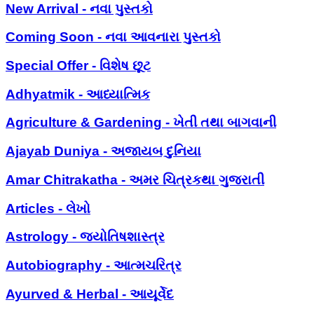
New Arrival - નવા પુસ્તકો
Coming Soon - નવા આવનારા પુસ્તકો
Special Offer - વિશેષ છૂટ
Adhyatmik - આધ્યાત્મિક
Agriculture & Gardening - ખેતી તથા બાગવાની
Ajayab Duniya - અજાયબ દુનિયા
Amar Chitrakatha - અમર ચિત્રકથા ગુજરાતી
Articles - લેખો
Astrology - જ્યોતિષશાસ્ત્ર
Autobiography - આત્મચરિત્ર
Ayurved & Herbal - આયૂર્વેદ