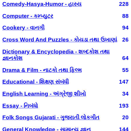
Comedy-Hasya-Humor - હાસ્ય
228
Computer - કમ્પ્યુટર
88
Cookery - વાનગી
94
Cross Word And Puzzles - કોયડા તથા ઉખાણાં
26
Dictionary & Encyclopedia - શબ્દકોશ તથા
જ્ઞાનકોશ
64
Drama & Film - નાટકો તથા ફિલ્મ
55
Educational - શિક્ષણ સંબંધી
147
English Learning - અંગ્રેજી શીખો
34
Essay - નિબંધો
193
Folk Songs Gujarati - ગુજરાતી લોકગીત
20
General Knowledge - સામાન્ય જ્ઞાન
144