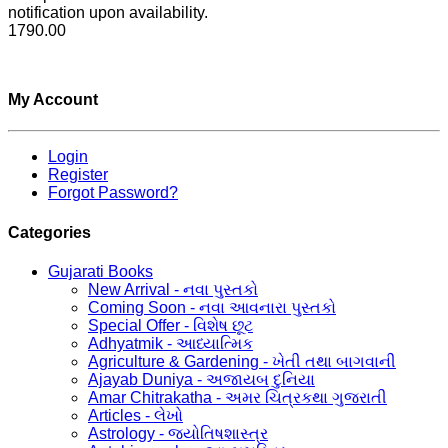
notification upon availability.
1790.00
My Account
Login
Register
Forgot Password?
Categories
Gujarati Books
New Arrival - નવા પુસ્તકો
Coming Soon - નવા આવનારા પુસ્તકો
Special Offer - વિશેષ છૂટ
Adhyatmik - આધ્યાત્મિક
Agriculture & Gardening - ખેતી તથા બાગવાની
Ajayab Duniya - અજાયબ દુનિયા
Amar Chitrakatha - અમર ચિત્રકથા ગુજરાતી
Articles - લેખો
Astrology - જ્યોતિષશાસ્ત્ર