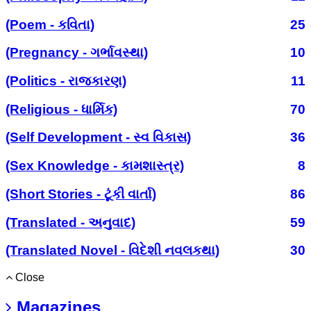
(Poem - કવિતા)
25
(Pregnancy - ગર્ભાવસ્થા)
10
(Politics - રાજકારણ)
11
(Religious - ધાર્મિક)
70
(Self Development - સ્વ વિકાસ)
36
(Sex Knowledge - કામશાસ્ત્ર)
8
(Short Stories - ટૂંકી વાર્તા)
86
(Translated - અનુવાદ)
59
(Translated Novel - વિદેશી નવલકથા)
30
Close
Magazines