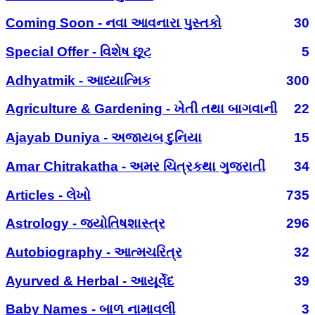
Coming Soon - નવા આવનારા પુસ્તકો
30
Special Offer - વિશેષ છૂટ
5
Adhyatmik - આધ્યાત્મિક
300
Agriculture & Gardening - ખેતી તથા બાગવાની
22
Ajayab Duniya - અજાયબ દુનિયા
15
Amar Chitrakatha - અમર ચિત્રકથા ગુજરાતી
34
Articles - લેખો
735
Astrology - જ્યોતિષશાસ્ત્ર
296
Autobiography - આત્મચરિત્ર
32
Ayurved & Herbal - આયૂર્વેદ
39
Baby Names - બાળ નામાવલી
3