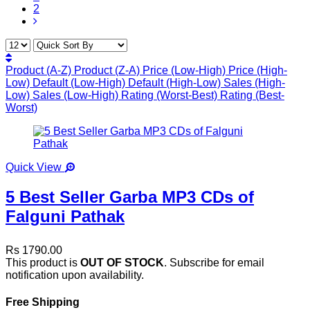
2
Product (A-Z)
Product (Z-A)
Price (Low-High)
Price (High-
Low)
Default (Low-High)
Default (High-Low)
Sales (High-
Low)
Sales (Low-High)
Rating (Worst-Best)
Rating (Best-
Worst)
Quick View
5 Best Seller Garba MP3 CDs of
Falguni Pathak
Rs 1790.00
This product is
OUT OF STOCK
. Subscribe for email
notification upon availability.
Free Shipping