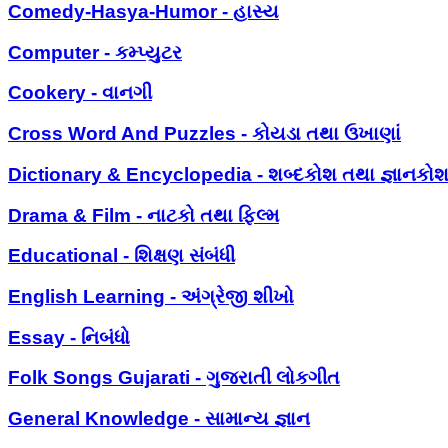
Comedy-Hasya-Humor - હાસ્ય
Computer - કમ્પ્યુટર
Cookery - વાનગી
Cross Word And Puzzles - કોયડા તથા ઉખાણાં
Dictionary & Encyclopedia - શબ્દકોશ તથા જ્ઞાનકો
Drama & Film - નાટકો તથા ફિલ્મ
Educational - શિક્ષણ સંબંધી
English Learning - અંગ્રેજી શીખો
Essay - નિબંધો
Folk Songs Gujarati - ગુજરાતી લોકગીત
General Knowledge - સામાન્ય જ્ઞાન