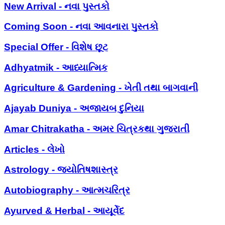
New Arrival - નવા પુસ્તકો
Coming Soon - નવા આવનારા પુસ્તકો
Special Offer - વિશેષ છૂટ
Adhyatmik - આધ્યાત્મિક
Agriculture & Gardening - ખેતી તથા બાગવાની
Ajayab Duniya - અજાયબ દુનિયા
Amar Chitrakatha - અમર ચિત્રકથા ગુજરાતી
Articles - લેખો
Astrology - જ્યોતિષશાસ્ત્ર
Autobiography - આત્મચરિત્ર
Ayurved & Herbal - આયૂર્વેદ