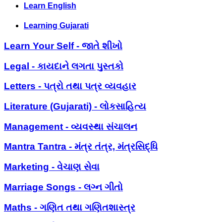
Learn English
Learning Gujarati
Learn Your Self - જાતે શીખો
Legal - કાયદાને લગતા પુસ્તકો
Letters - પત્રો તથા પત્ર વ્યવહાર
Literature (Gujarati) - લોકસાહિત્ય
Management - વ્યવસ્થા સંચાલન
Mantra Tantra - મંત્ર તંત્ર, મંત્રસિદ્ધિ
Marketing - વેચાણ સેવા
Marriage Songs - લગ્ન ગીતો
Maths - ગણિત તથા ગણિતશાસ્ત્ર