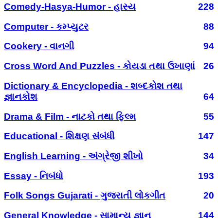
Comedy-Hasya-Humor - હાસ્ય
228
Computer - કમ્પ્યુટર
88
Cookery - વાનગી
94
Cross Word And Puzzles - કોયડા તથા ઉખાણાં
26
Dictionary & Encyclopedia - શબ્દકોશ તથા
જ્ઞાનકોશ
64
Drama & Film - નાટકો તથા ફિલ્મ
55
Educational - શિક્ષણ સંબંધી
147
English Learning - અંગ્રેજી શીખો
34
Essay - નિબંધો
193
Folk Songs Gujarati - ગુજરાતી લોકગીત
20
General Knowledge - સામાન્ય જ્ઞાન
144