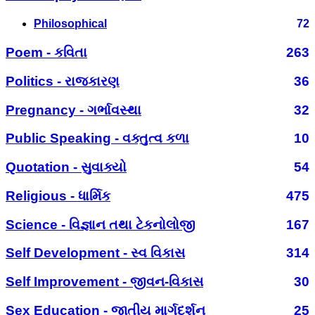
Philosophical
72
Poem - કવિતા
263
Politics - રાજકારણ
36
Pregnancy - ગર્ભાવસ્થા
32
Public Speaking - વક્તુત્વ કળા
10
Quotation - સુવાક્યો
54
Religious - ધાર્મિક
475
Science - વિજ્ઞાન તથા ટેકનોલોજી
167
Self Development - સ્વ વિકાસ
314
Self Improvement - જીવન-વિકાસ
30
Sex Education - જાતીય માર્ગદર્શન
25