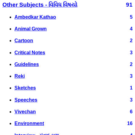
Other Subjects - વિવિધ વિષયો
91
Ambedkar Kathao
5
Animal Grown
4
Cartoon
2
Critical Notes
3
Guidelines
2
Reki
3
Sketches
1
Speeches
3
Vivechan
6
Environment
16