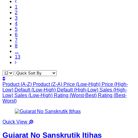
1
2
3
4
5
6
7
8
...
13
Product (A-Z)
Product (Z-A)
Price (Low-High)
Price (High-
Low)
Default (Low-High)
Default (High-Low)
Sales (High-
Low)
Sales (Low-High)
Rating (Worst-Best)
Rating (Best-
Worst)
Quick View
Gujarat No Sanskrutik Itihas