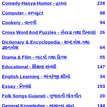
Comedy-Hasya-Humor - હાસ્ય
228
Computer - કમ્પ્યુટર
88
Cookery - વાનગી
94
Cross Word And Puzzles - કોયડા તથા ઉખાણાં
26
Dictionary & Encyclopedia - શબ્દકોશ તથા
જ્ઞાનકોશ
64
Drama & Film - નાટકો તથા ફિલ્મ
55
Educational - શિક્ષણ સંબંધી
147
English Learning - અંગ્રેજી શીખો
34
Essay - નિબંધો
193
Folk Songs Gujarati - ગુજરાતી લોકગીત
20
General Knowledge - સામાન્ય જ્ઞાન
144