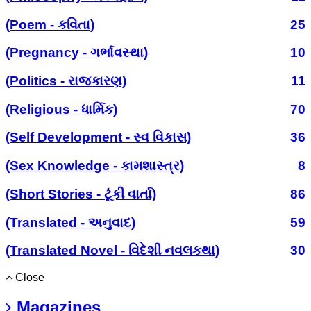
(Poem - કવિતા)
25
(Pregnancy - ગર્ભાવસ્થા)
10
(Politics - રાજકારણ)
11
(Religious - ધાર્મિક)
70
(Self Development - સ્વ વિકાસ)
36
(Sex Knowledge - કામશાસ્ત્ર)
8
(Short Stories - ટૂંકી વાર્તા)
86
(Translated - અનુવાદ)
59
(Translated Novel - વિદેશી નવલકથા)
30
Close
Magazines