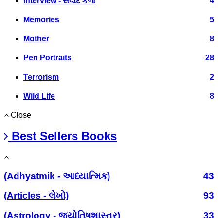
Interview - સંવાદ કળા
4
Memories
5
Mother
8
Pen Portraits
28
Terrorism
2
Wild Life
8
Close
Best Sellers Books
(Adhyatmik - આધ્યાત્મિક)
43
(Articles - લેખો)
93
(Astrology - જ્યોતિષશાસ્ત્ર)
33