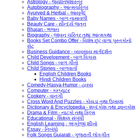
Astrology - જ્યોતિષશાસ્ત્ર
Autobiography - આત્મચરિત્ર
Ayurved & Herbal - આયૂર્વેદ
Baby Names - બાળ નામાવલી
Beauty Care - સૌન્દર્ય જતન
Bhajan - ભજન
Biography - જીવન ચરિત્ર તથા આત્મકથા
Books Set Combo Offer - વિશેષ છૂટ વાળા પુસ્તકોનો
સેટ
Business Guidance - વ્યવસાય માર્ગદર્શન
Child Development - બાળ વિકાસ
Child Songs - બાળ ગીતો
Child Stories - બાળવાર્તા
English Children Books
Hindi Children Books
Comedy-Hasya-Humor - હાસ્ય
Computer - કમ્પ્યુટર
Cookery - વાનગી
Cross Word And Puzzles - કોયડા તથા ઉખાણાં
Dictionary & Encyclopedia - શબ્દકોશ તથા જ્ઞાનકોશ
Drama & Film - નાટકો તથા ફિલ્મ
Educational - શિક્ષણ સંબંધી
English Learning - અંગ્રેજી શીખો
Essay - નિબંધો
Folk Songs Gujarati - ગુજરાતી લોકગીત