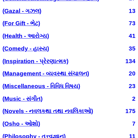
(Gazal - ગઝલ)
13
(For Gift - ભેટ)
73
(Health - આરોગ્ય)
41
(Comedy - હાસ્ય)
35
(Inspiration - પ્રેરણાત્મક)
134
(Management - વ્યવસ્થા સંચાલન)
20
(Miscellaneous - વિવિધ વિષય)
23
(Music - સંગીત)
2
(Novels - નવલકથા તથા નવલિકાઓ)
175
(Osho - ઓશો)
7
(Philosophy - તત્ત્વજ્ઞાન)
11