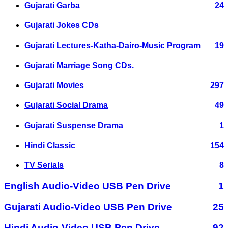
Gujarati Garba
24
Gujarati Jokes CDs
Gujarati Lectures-Katha-Dairo-Music Program
19
Gujarati Marriage Song CDs.
Gujarati Movies
297
Gujarati Social Drama
49
Gujarati Suspense Drama
1
Hindi Classic
154
TV Serials
8
English Audio-Video USB Pen Drive
1
Gujarati Audio-Video USB Pen Drive
25
Hindi Audio-Video USB Pen Drive
92