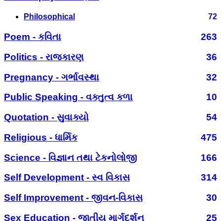
Philosophical
72
Poem - કવિતા
263
Politics - રાજકારણ
36
Pregnancy - ગર્ભાવસ્થા
32
Public Speaking - વક્તુત્વ કળા
10
Quotation - સુવાક્યો
54
Religious - ધાર્મિક
475
Science - વિજ્ઞાન તથા ટેકનોલોજી
166
Self Development - સ્વ વિકાસ
314
Self Improvement - જીવન-વિકાસ
30
Sex Education - જાતીય માર્ગદર્શન
25