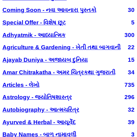
Coming Soon - નવા આવનારા પુસ્તકો
30
Special Offer - વિશેષ છૂટ
5
Adhyatmik - આધ્યાત્મિક
300
Agriculture & Gardening - ખેતી તથા બાગવાની
22
Ajayab Duniya - અજાયબ દુનિયા
15
Amar Chitrakatha - અમર ચિત્રકથા ગુજરાતી
34
Articles - લેખો
735
Astrology - જ્યોતિષશાસ્ત્ર
296
Autobiography - આત્મચરિત્ર
32
Ayurved & Herbal - આયૂર્વેદ
39
Baby Names - બાળ નામાવલી
3