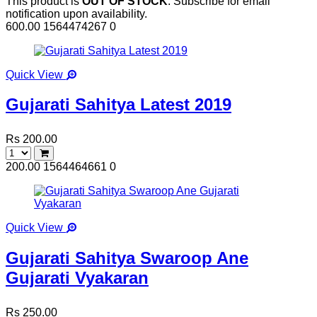
This product is
OUT OF STOCK
. Subscribe for email
notification upon availability.
600.00
1564474267
0
Quick View
Gujarati Sahitya Latest 2019
Rs 200.00
200.00
1564464661
0
Quick View
Gujarati Sahitya Swaroop Ane
Gujarati Vyakaran
Rs 250.00