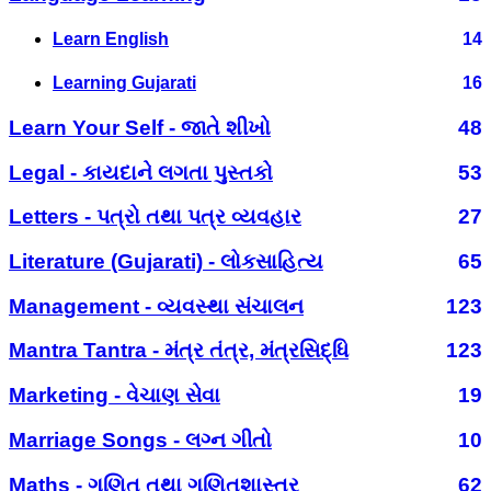
Learn English
14
Learning Gujarati
16
Learn Your Self - જાતે શીખો
48
Legal - કાયદાને લગતા પુસ્તકો
53
Letters - પત્રો તથા પત્ર વ્યવહાર
27
Literature (Gujarati) - લોકસાહિત્ય
65
Management - વ્યવસ્થા સંચાલન
123
Mantra Tantra - મંત્ર તંત્ર, મંત્રસિદ્ધિ
123
Marketing - વેચાણ સેવા
19
Marriage Songs - લગ્ન ગીતો
10
Maths - ગણિત તથા ગણિતશાસ્ત્ર
62