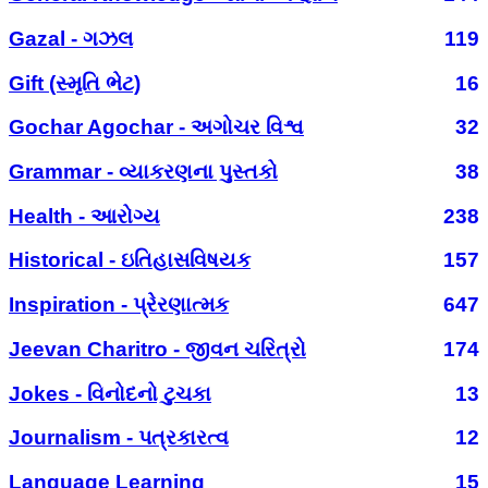
Gazal - ગઝલ
119
Gift (સ્મૃતિ ભેટ)
16
Gochar Agochar - અગોચર વિશ્વ
32
Grammar - વ્યાકરણના પુસ્તકો
38
Health - આરોગ્ય
238
Historical - ઇતિહાસવિષયક
157
Inspiration - પ્રેરણાત્મક
647
Jeevan Charitro - જીવન ચરિત્રો
174
Jokes - વિનોદનો ટુચકા
13
Journalism - પત્રકારત્વ
12
Language Learning
15