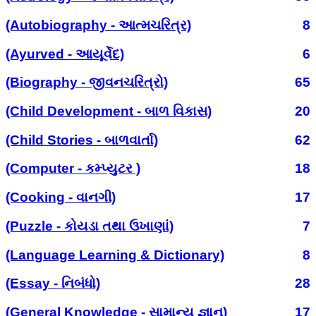
(Autobiography - આત્મચરિત્ર)
8
(Ayurved - આયૂર્વેદ)
6
(Biography - જીવનચરિત્રો)
65
(Child Development - બાળ વિકાસ)
20
(Child Stories - બાળવાર્તા)
62
(Computer - કમ્પ્યુટર )
18
(Cooking - વાનગી)
17
(Puzzle - કોયડા તથા ઉખાણાં)
7
(Language Learning & Dictionary)
8
(Essay - નિબંધો)
28
(General Knowledge - સામાન્ય જ્ઞાન)
17