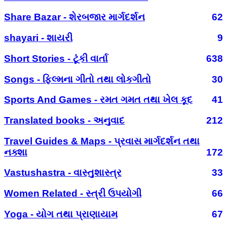
Share Bazar - શેરબજાર માર્ગદર્શન
62
shayari - શાયરી
9
Short Stories - ટૂંકી વાર્તા
638
Songs - ફિલ્મના ગીતો તથા લોકગીતો
30
Sports And Games - રમત ગમત તથા ખેલ કૂદ
41
Translated books - અનુવાદ
212
Travel Guides & Maps - પ્રવાસ માર્ગદર્શન તથા
નક્શા
172
Vastushastra - વાસ્તુશાસ્ત્ર
33
Women Related - સ્ત્રી ઉપયોગી
66
Yoga - યોગ તથા પ્રાણાયામ
67