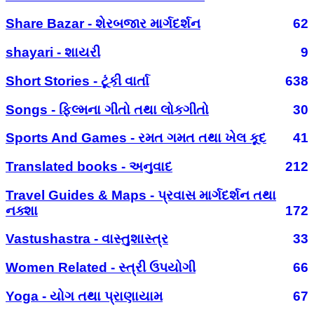
Share Bazar - શેરબજાર માર્ગદર્શન
62
shayari - શાયરી
9
Short Stories - ટૂંકી વાર્તા
638
Songs - ફિલ્મના ગીતો તથા લોકગીતો
30
Sports And Games - રમત ગમત તથા ખેલ કૂદ
41
Translated books - અનુવાદ
212
Travel Guides & Maps - પ્રવાસ માર્ગદર્શન તથા
નક્શા
172
Vastushastra - વાસ્તુશાસ્ત્ર
33
Women Related - સ્ત્રી ઉપયોગી
66
Yoga - યોગ તથા પ્રાણાયામ
67