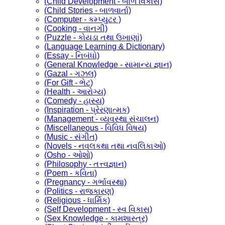
(Child Development - બાળ વિકાસ)
(Child Stories - બાળવાર્તા)
(Computer - કમ્પ્યુટર )
(Cooking - વાનગી)
(Puzzle - કોયડા તથા ઉખાણાં)
(Language Learning & Dictionary)
(Essay - નિબંધો)
(General Knowledge - સામાન્ય જ્ઞાન)
(Gazal - ગઝલ)
(For Gift - ભેટ)
(Health - આરોગ્ય)
(Comedy - હાસ્ય)
(Inspiration - પ્રેરણાત્મક)
(Management - વ્યવસ્થા સંચાલન)
(Miscellaneous - વિવિધ વિષય)
(Music - સંગીત)
(Novels - નવલકથા તથા નવલિકાઓ)
(Osho - ઓશો)
(Philosophy - તત્ત્વજ્ઞાન)
(Poem - કવિતા)
(Pregnancy - ગર્ભાવસ્થા)
(Politics - રાજકારણ)
(Religious - ધાર્મિક)
(Self Development - સ્વ વિકાસ)
(Sex Knowledge - કામશાસ્ત્ર)