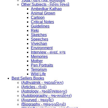
Yoga - યોગ તથા પ્રાણાયામ
Other Subjects - વિવિધ વિષયો
Ambedkar Kathao
Animal Grown
Cartoon
Critical Notes
Guidelines
Reki
Sketches
Speeches
Vivechan
Environment
Interview - સંવાદ કળા
Memories
Mother
Pen Portraits
Terrorism
Wild Life
Best Sellers Books
(Adhyatmik - આધ્યાત્મિક)
(Articles - લેખો)
(Astrology - જ્યોતિષશાસ્ત્ર)
(Autobiography - આત્મચરિત્ર)
(Ayurved - આયૂર્વેદ)
(Biography - જીવનચરિત્રો)