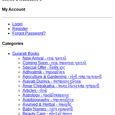
My Account
Login
Register
Forgot Password?
Categories
Gujarati Books
New Arrival - નવા પુસ્તકો
Coming Soon - નવા આવનારા પુસ્તકો
Special Offer - વિશેષ છૂટ
Adhyatmik - આધ્યાત્મિક
Agriculture & Gardening - ખેતી તથા બાગવાની
Ajayab Duniya - અજાયબ દુનિયા
Amar Chitrakatha - અમર ચિત્રકથા ગુજરાતી
Articles - લેખો
Astrology - જ્યોતિષશાસ્ત્ર
Autobiography - આત્મચરિત્ર
Ayurved & Herbal - આયૂર્વેદ
Baby Names - બાળ નામાવલી
Beauty Care - સૌન્દર્ય જતન