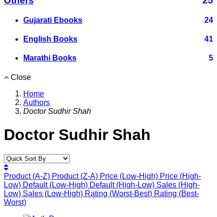
Others
25
Gujarati Ebooks
24
English Books
41
Marathi Books
5
Close
Home
Authors
Doctor Sudhir Shah
Doctor Sudhir Shah
Product (A-Z)
Product (Z-A)
Price (Low-High)
Price (High-
Low)
Default (Low-High)
Default (High-Low)
Sales (High-
Low)
Sales (Low-High)
Rating (Worst-Best)
Rating (Best-
Worst)