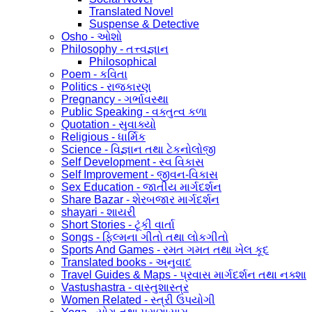
Translated Novel
Suspense & Detective
Osho - ઓશો
Philosophy - તત્ત્વજ્ઞાન
Philosophical
Poem - કવિતા
Politics - રાજકારણ
Pregnancy - ગર્ભાવસ્થા
Public Speaking - વક્તુત્વ કળા
Quotation - સુવાક્યો
Religious - ધાર્મિક
Science - વિજ્ઞાન તથા ટેકનોલોજી
Self Development - સ્વ વિકાસ
Self Improvement - જીવન-વિકાસ
Sex Education - જાતીય માર્ગદર્શન
Share Bazar - શેરબજાર માર્ગદર્શન
shayari - શાયરી
Short Stories - ટૂંકી વાર્તા
Songs - ફિલ્મના ગીતો તથા લોકગીતો
Sports And Games - રમત ગમત તથા ખેલ કૂદ
Translated books - અનુવાદ
Travel Guides & Maps - પ્રવાસ માર્ગદર્શન તથા નક્શા
Vastushastra - વાસ્તુશાસ્ત્ર
Women Related - સ્ત્રી ઉપયોગી