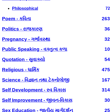
Philosophical
72
Poem - કવિતા
263
Politics - રાજકારણ
36
Pregnancy - ગર્ભાવસ્થા
32
Public Speaking - વક્તુત્વ કળા
10
Quotation - સુવાક્યો
54
Religious - ધાર્મિક
475
Science - વિજ્ઞાન તથા ટેકનોલોજી
167
Self Development - સ્વ વિકાસ
314
Self Improvement - જીવન-વિકાસ
30
Sex Education - જાતીય માર્ગદર્શન
25