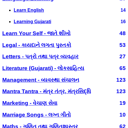
Learn English
14
Learning Gujarati
16
Learn Your Self - જાતે શીખો
48
Legal - કાયદાને લગતા પુસ્તકો
53
Letters - પત્રો તથા પત્ર વ્યવહાર
27
Literature (Gujarati) - લોકસાહિત્ય
65
Management - વ્યવસ્થા સંચાલન
123
Mantra Tantra - મંત્ર તંત્ર, મંત્રસિદ્ધિ
123
Marketing - વેચાણ સેવા
19
Marriage Songs - લગ્ન ગીતો
10
Maths - ગણિત તથા ગણિતશાસ્ત્ર
62