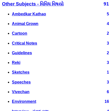
Other Subjects - વિવિધ વિષયો
91
Ambedkar Kathao
5
Animal Grown
4
Cartoon
2
Critical Notes
3
Guidelines
2
Reki
3
Sketches
1
Speeches
3
Vivechan
6
Environment
16