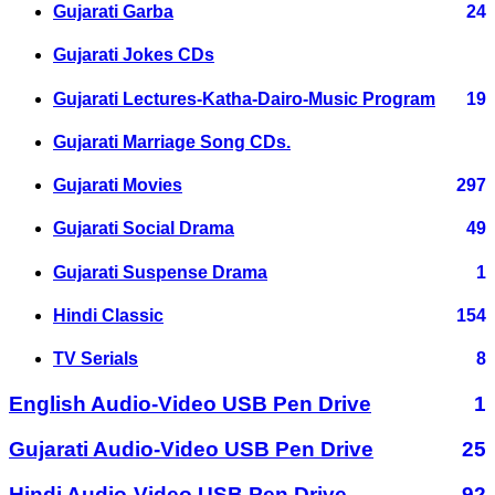
Gujarati Garba
24
Gujarati Jokes CDs
Gujarati Lectures-Katha-Dairo-Music Program
19
Gujarati Marriage Song CDs.
Gujarati Movies
297
Gujarati Social Drama
49
Gujarati Suspense Drama
1
Hindi Classic
154
TV Serials
8
English Audio-Video USB Pen Drive
1
Gujarati Audio-Video USB Pen Drive
25
Hindi Audio-Video USB Pen Drive
92