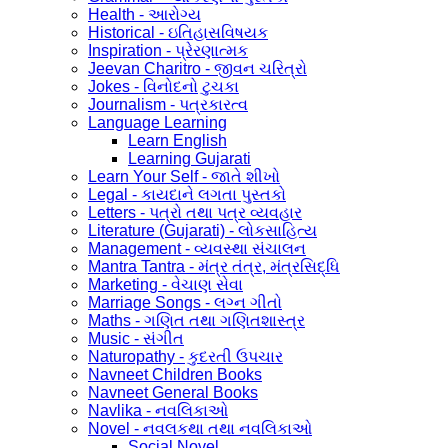
Health - આરોગ્ય
Historical - ઇતિહાસવિષયક
Inspiration - પ્રેરણાત્મક
Jeevan Charitro - જીવન ચરિત્રો
Jokes - વિનોદનો ટુચકા
Journalism - પત્રકારત્વ
Language Learning
Learn English
Learning Gujarati
Learn Your Self - જાતે શીખો
Legal - કાયદાને લગતા પુસ્તકો
Letters - પત્રો તથા પત્ર વ્યવહાર
Literature (Gujarati) - લોકસાહિત્ય
Management - વ્યવસ્થા સંચાલન
Mantra Tantra - મંત્ર તંત્ર, મંત્રસિદ્ધિ
Marketing - વેચાણ સેવા
Marriage Songs - લગ્ન ગીતો
Maths - ગણિત તથા ગણિતશાસ્ત્ર
Music - સંગીત
Naturopathy - કુદરતી ઉપચાર
Navneet Children Books
Navneet General Books
Navlika - નવલિકાઓ
Novel - નવલકથા તથા નવલિકાઓ
Social Novel