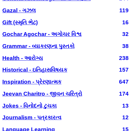
Gazal - ગઝલ
119
Gift (સ્મૃતિ ભેટ)
16
Gochar Agochar - અગોચર વિશ્વ
32
Grammar - વ્યાકરણના પુસ્તકો
38
Health - આરોગ્ય
238
Historical - ઇતિહાસવિષયક
157
Inspiration - પ્રેરણાત્મક
647
Jeevan Charitro - જીવન ચરિત્રો
174
Jokes - વિનોદનો ટુચકા
13
Journalism - પત્રકારત્વ
12
Language Learning
15