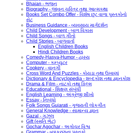
Bhajan - ભજન
Biography - જીવન ચરિત્ર તથા આત્મકથા
Books Set Combo Offer - વિશેષ છૂટ વાળા પુસ્તકોનો
સેટ
Business Guidance - વ્યવસાય માર્ગદર્શન
Child Development - બાળ વિકાસ
Child Songs - બાળ ગીતો
Child Stories - બાળવાર્તા
English Children Books
Hindi Children Books
Comedy-Hasya-Humor - હાસ્ય
Computer - કમ્પ્યુટર
Cookery - વાનગી
Cross Word And Puzzles - કોયડા તથા ઉખાણાં
Dictionary & Encyclopedia - શબ્દકોશ તથા જ્ઞાનકોશ
Drama & Film - નાટકો તથા ફિલ્મ
Educational - શિક્ષણ સંબંધી
English Learning - અંગ્રેજી શીખો
Essay - નિબંધો
Folk Songs Gujarati - ગુજરાતી લોકગીત
General Knowledge - સામાન્ય જ્ઞાન
Gazal - ગઝલ
Gift (સ્મૃતિ ભેટ)
Gochar Agochar - અગોચર વિશ્વ
Grammar - વ્યાકરણના પુસ્તકો