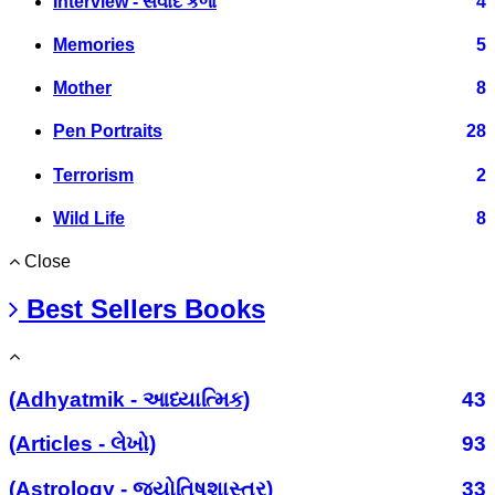
Interview - સંવાદ કળા
4
Memories
5
Mother
8
Pen Portraits
28
Terrorism
2
Wild Life
8
Close
Best Sellers Books
(Adhyatmik - આધ્યાત્મિક)
43
(Articles - લેખો)
93
(Astrology - જ્યોતિષશાસ્ત્ર)
33