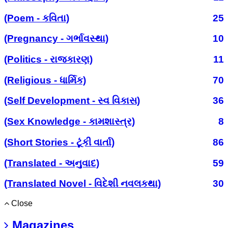
(Poem - કવિતા)
25
(Pregnancy - ગર્ભાવસ્થા)
10
(Politics - રાજકારણ)
11
(Religious - ધાર્મિક)
70
(Self Development - સ્વ વિકાસ)
36
(Sex Knowledge - કામશાસ્ત્ર)
8
(Short Stories - ટૂંકી વાર્તા)
86
(Translated - અનુવાદ)
59
(Translated Novel - વિદેશી નવલકથા)
30
Close
Magazines