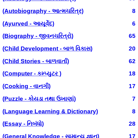
(Autobiography - આત્મચરિત્ર)
8
(Ayurved - આયૂર્વેદ)
6
(Biography - જીવનચરિત્રો)
65
(Child Development - બાળ વિકાસ)
20
(Child Stories - બાળવાર્તા)
62
(Computer - કમ્પ્યુટર )
18
(Cooking - વાનગી)
17
(Puzzle - કોયડા તથા ઉખાણાં)
7
(Language Learning & Dictionary)
8
(Essay - નિબંધો)
28
(General Knowledge - સામાન્ય જ્ઞાન)
17