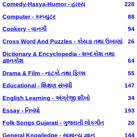
Comedy-Hasya-Humor - હાસ્ય
228
Computer - કમ્પ્યુટર
88
Cookery - વાનગી
94
Cross Word And Puzzles - કોયડા તથા ઉખાણાં
26
Dictionary & Encyclopedia - શબ્દકોશ તથા
જ્ઞાનકોશ
64
Drama & Film - નાટકો તથા ફિલ્મ
55
Educational - શિક્ષણ સંબંધી
147
English Learning - અંગ્રેજી શીખો
34
Essay - નિબંધો
193
Folk Songs Gujarati - ગુજરાતી લોકગીત
20
General Knowledge - સામાન્ય જ્ઞાન
144