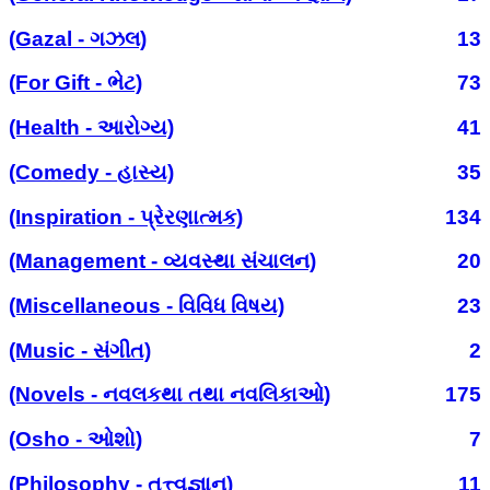
(Gazal - ગઝલ)
13
(For Gift - ભેટ)
73
(Health - આરોગ્ય)
41
(Comedy - હાસ્ય)
35
(Inspiration - પ્રેરણાત્મક)
134
(Management - વ્યવસ્થા સંચાલન)
20
(Miscellaneous - વિવિધ વિષય)
23
(Music - સંગીત)
2
(Novels - નવલકથા તથા નવલિકાઓ)
175
(Osho - ઓશો)
7
(Philosophy - તત્ત્વજ્ઞાન)
11