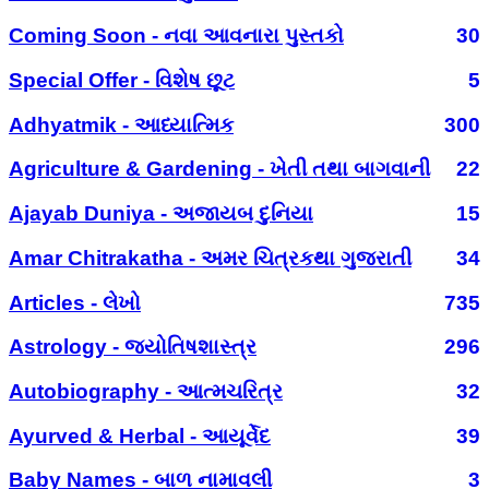
Coming Soon - નવા આવનારા પુસ્તકો
30
Special Offer - વિશેષ છૂટ
5
Adhyatmik - આધ્યાત્મિક
300
Agriculture & Gardening - ખેતી તથા બાગવાની
22
Ajayab Duniya - અજાયબ દુનિયા
15
Amar Chitrakatha - અમર ચિત્રકથા ગુજરાતી
34
Articles - લેખો
735
Astrology - જ્યોતિષશાસ્ત્ર
296
Autobiography - આત્મચરિત્ર
32
Ayurved & Herbal - આયૂર્વેદ
39
Baby Names - બાળ નામાવલી
3