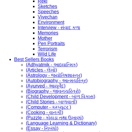
Reki
Sketches
Speeches
Vivechan
Environment
Interview - સંવાદ કળા
Memories
Mother
Pen Portraits
Terrorism
Wild Life
Best Sellers Books
(Adhyatmik - આધ્યાત્મિક)
(Articles - લેખો)
(Astrology - જ્યોતિષશાસ્ત્ર)
(Autobiography - આત્મચરિત્ર)
(Ayurved - આયૂર્વેદ)
(Biography - જીવનચરિત્રો)
(Child Development - બાળ વિકાસ)
(Child Stories - બાળવાર્તા)
(Computer - કમ્પ્યુટર )
(Cooking - વાનગી)
(Puzzle - કોયડા તથા ઉખાણાં)
(Language Learning & Dictionary)
(Essay - નિબંધો)