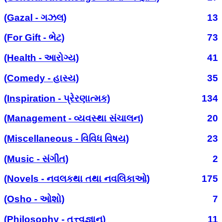
(Gazal - ગઝલ)
13
(For Gift - ભેટ)
73
(Health - આરોગ્ય)
41
(Comedy - હાસ્ય)
35
(Inspiration - પ્રેરણાત્મક)
134
(Management - વ્યવસ્થા સંચાલન)
20
(Miscellaneous - વિવિધ વિષય)
23
(Music - સંગીત)
2
(Novels - નવલકથા તથા નવલિકાઓ)
175
(Osho - ઓશો)
7
(Philosophy - તત્ત્વજ્ઞાન)
11