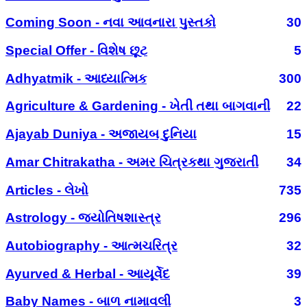
Coming Soon - નવા આવનારા પુસ્તકો
30
Special Offer - વિશેષ છૂટ
5
Adhyatmik - આધ્યાત્મિક
300
Agriculture & Gardening - ખેતી તથા બાગવાની
22
Ajayab Duniya - અજાયબ દુનિયા
15
Amar Chitrakatha - અમર ચિત્રકથા ગુજરાતી
34
Articles - લેખો
735
Astrology - જ્યોતિષશાસ્ત્ર
296
Autobiography - આત્મચરિત્ર
32
Ayurved & Herbal - આયૂર્વેદ
39
Baby Names - બાળ નામાવલી
3