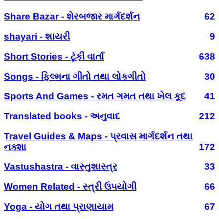
Share Bazar - શેરબજાર માર્ગદર્શન
62
shayari - શાયરી
9
Short Stories - ટૂંકી વાર્તા
638
Songs - ફિલ્મના ગીતો તથા લોકગીતો
30
Sports And Games - રમત ગમત તથા ખેલ કૂદ
41
Translated books - અનુવાદ
212
Travel Guides & Maps - પ્રવાસ માર્ગદર્શન તથા
નક્શા
172
Vastushastra - વાસ્તુશાસ્ત્ર
33
Women Related - સ્ત્રી ઉપયોગી
66
Yoga - યોગ તથા પ્રાણાયામ
67