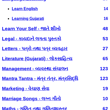
Learn English
14
Learning Gujarati
16
Learn Your Self - જાતે શીખો
48
Legal - કાયદાને લગતા પુસ્તકો
53
Letters - પત્રો તથા પત્ર વ્યવહાર
27
Literature (Gujarati) - લોકસાહિત્ય
65
Management - વ્યવસ્થા સંચાલન
123
Mantra Tantra - મંત્ર તંત્ર, મંત્રસિદ્ધિ
123
Marketing - વેચાણ સેવા
19
Marriage Songs - લગ્ન ગીતો
10
Maths - ગણિત તથા ગણિતશાસ્ત્ર
62