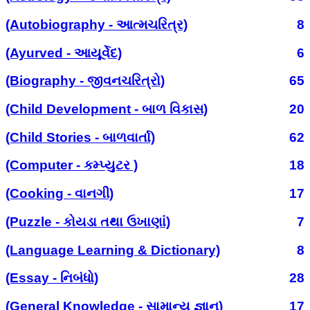
(Autobiography - આત્મચરિત્ર)
8
(Ayurved - આયૂર્વેદ)
6
(Biography - જીવનચરિત્રો)
65
(Child Development - બાળ વિકાસ)
20
(Child Stories - બાળવાર્તા)
62
(Computer - કમ્પ્યુટર )
18
(Cooking - વાનગી)
17
(Puzzle - કોયડા તથા ઉખાણાં)
7
(Language Learning & Dictionary)
8
(Essay - નિબંધો)
28
(General Knowledge - સામાન્ય જ્ઞાન)
17