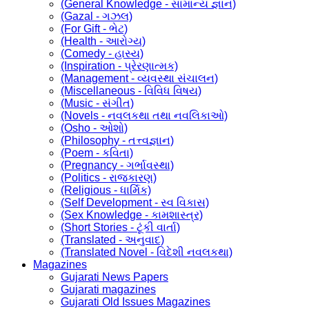
(General Knowledge - સામાન્ય જ્ઞાન)
(Gazal - ગઝલ)
(For Gift - ભેટ)
(Health - આરોગ્ય)
(Comedy - હાસ્ય)
(Inspiration - પ્રેરણાત્મક)
(Management - વ્યવસ્થા સંચાલન)
(Miscellaneous - વિવિધ વિષય)
(Music - સંગીત)
(Novels - નવલકથા તથા નવલિકાઓ)
(Osho - ઓશો)
(Philosophy - તત્ત્વજ્ઞાન)
(Poem - કવિતા)
(Pregnancy - ગર્ભાવસ્થા)
(Politics - રાજકારણ)
(Religious - ધાર્મિક)
(Self Development - સ્વ વિકાસ)
(Sex Knowledge - કામશાસ્ત્ર)
(Short Stories - ટૂંકી વાર્તા)
(Translated - અનુવાદ)
(Translated Novel - વિદેશી નવલકથા)
Magazines
Gujarati News Papers
Gujarati magazines
Gujarati Old Issues Magazines