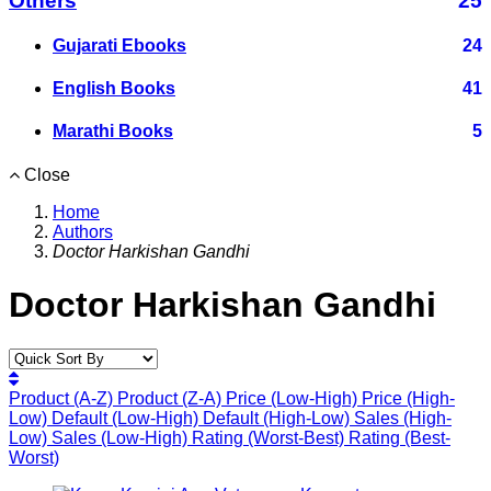
Others
25
Gujarati Ebooks
24
English Books
41
Marathi Books
5
Close
Home
Authors
Doctor Harkishan Gandhi
Doctor Harkishan Gandhi
Product (A-Z)
Product (Z-A)
Price (Low-High)
Price (High-
Low)
Default (Low-High)
Default (High-Low)
Sales (High-
Low)
Sales (Low-High)
Rating (Worst-Best)
Rating (Best-
Worst)