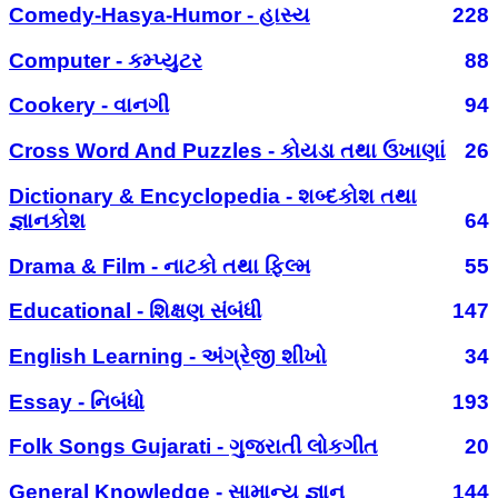
Comedy-Hasya-Humor - હાસ્ય
228
Computer - કમ્પ્યુટર
88
Cookery - વાનગી
94
Cross Word And Puzzles - કોયડા તથા ઉખાણાં
26
Dictionary & Encyclopedia - શબ્દકોશ તથા
જ્ઞાનકોશ
64
Drama & Film - નાટકો તથા ફિલ્મ
55
Educational - શિક્ષણ સંબંધી
147
English Learning - અંગ્રેજી શીખો
34
Essay - નિબંધો
193
Folk Songs Gujarati - ગુજરાતી લોકગીત
20
General Knowledge - સામાન્ય જ્ઞાન
144