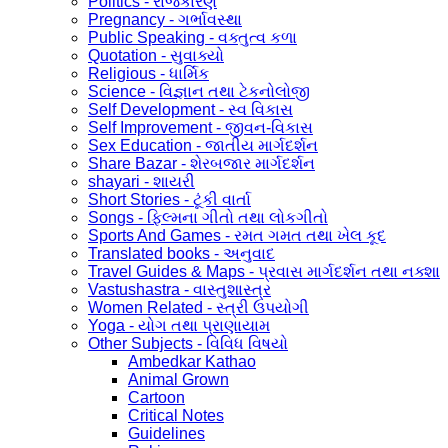
Politics - રાજકારણ
Pregnancy - ગર્ભાવસ્થા
Public Speaking - વક્તુત્વ કળા
Quotation - સુવાક્યો
Religious - ધાર્મિક
Science - વિજ્ઞાન તથા ટેકનોલોજી
Self Development - સ્વ વિકાસ
Self Improvement - જીવન-વિકાસ
Sex Education - જાતીય માર્ગદર્શન
Share Bazar - શેરબજાર માર્ગદર્શન
shayari - શાયરી
Short Stories - ટૂંકી વાર્તા
Songs - ફિલ્મના ગીતો તથા લોકગીતો
Sports And Games - રમત ગમત તથા ખેલ કૂદ
Translated books - અનુવાદ
Travel Guides & Maps - પ્રવાસ માર્ગદર્શન તથા નક્શા
Vastushastra - વાસ્તુશાસ્ત્ર
Women Related - સ્ત્રી ઉપયોગી
Yoga - યોગ તથા પ્રાણાયામ
Other Subjects - વિવિધ વિષયો
Ambedkar Kathao
Animal Grown
Cartoon
Critical Notes
Guidelines