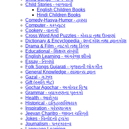
Child Stories - બાળવાર્તા
English Children Books
Hindi Children Books
Comedy-Hasya-Humor - હાસ્ય
Computer - કમ્પ્યુટર
Cookery - વાનગી
Cross Word And Puzzles - કોયડા તથા ઉખાણાં
Dictionary & Encyclopedia - શબ્દકોશ તથા જ્ઞાનકોશ
Drama & Film - નાટકો તથા ફિલ્મ
Educational - શિક્ષણ સંબંધી
English Learning - અંગ્રેજી શીખો
Essay - નિબંધો
Folk Songs Gujarati - ગુજરાતી લોકગીત
General Knowledge - સામાન્ય જ્ઞાન
Gazal - ગઝલ
Gift (સ્મૃતિ ભેટ)
Gochar Agochar - અગોચર વિશ્વ
Grammar - વ્યાકરણના પુસ્તકો
Health - આરોગ્ય
Historical - ઇતિહાસવિષયક
Inspiration - પ્રેરણાત્મક
Jeevan Charitro - જીવન ચરિત્રો
Jokes - વિનોદનો ટુચકા
Journalism - પત્રકારત્વ
Language Learning