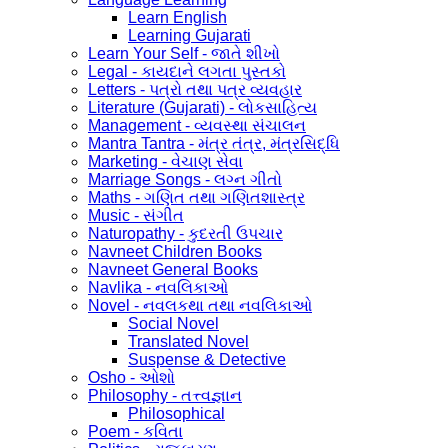
Learn English
Learning Gujarati
Learn Your Self - જાતે શીખો
Legal - કાયદાને લગતા પુસ્તકો
Letters - પત્રો તથા પત્ર વ્યવહાર
Literature (Gujarati) - લોકસાહિત્ય
Management - વ્યવસ્થા સંચાલન
Mantra Tantra - મંત્ર તંત્ર, મંત્રસિદ્ધિ
Marketing - વેચાણ સેવા
Marriage Songs - લગ્ન ગીતો
Maths - ગણિત તથા ગણિતશાસ્ત્ર
Music - સંગીત
Naturopathy - કુદરતી ઉપચાર
Navneet Children Books
Navneet General Books
Navlika - નવલિકાઓ
Novel - નવલકથા તથા નવલિકાઓ
Social Novel
Translated Novel
Suspense & Detective
Osho - ઓશો
Philosophy - તત્ત્વજ્ઞાન
Philosophical
Poem - કવિતા