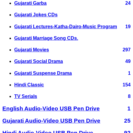
Gujarati Garba
24
Gujarati Jokes CDs
Gujarati Lectures-Katha-Dairo-Music Program
19
Gujarati Marriage Song CDs.
Gujarati Movies
297
Gujarati Social Drama
49
Gujarati Suspense Drama
1
Hindi Classic
154
TV Serials
8
English Audio-Video USB Pen Drive
1
Gujarati Audio-Video USB Pen Drive
25
Hindi Audio-Video USB Pen Drive
92