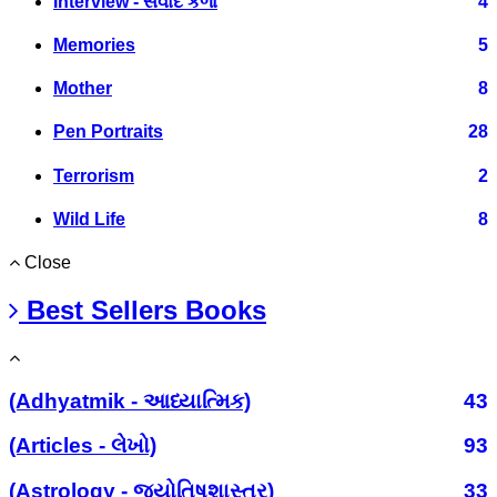
Interview - સંવાદ કળા
4
Memories
5
Mother
8
Pen Portraits
28
Terrorism
2
Wild Life
8
Close
Best Sellers Books
(Adhyatmik - આધ્યાત્મિક)
43
(Articles - લેખો)
93
(Astrology - જ્યોતિષશાસ્ત્ર)
33