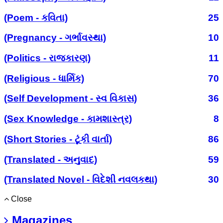
(Poem - કવિતા)
25
(Pregnancy - ગર્ભાવસ્થા)
10
(Politics - રાજકારણ)
11
(Religious - ધાર્મિક)
70
(Self Development - સ્વ વિકાસ)
36
(Sex Knowledge - કામશાસ્ત્ર)
8
(Short Stories - ટૂંકી વાર્તા)
86
(Translated - અનુવાદ)
59
(Translated Novel - વિદેશી નવલકથા)
30
Close
Magazines