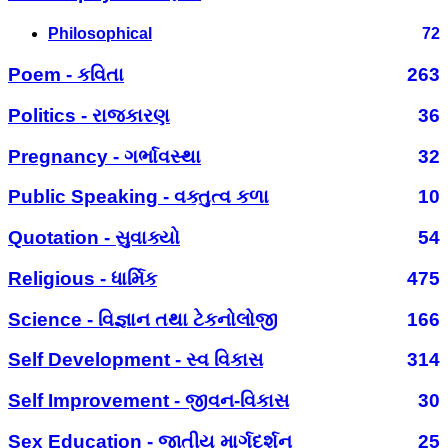
Philosophical
72
Poem - કવિતા
263
Politics - રાજકારણ
36
Pregnancy - ગર્ભાવસ્થા
32
Public Speaking - વક્તુત્વ કળા
10
Quotation - સુવાક્યો
54
Religious - ધાર્મિક
475
Science - વિજ્ઞાન તથા ટેકનોલોજી
166
Self Development - સ્વ વિકાસ
314
Self Improvement - જીવન-વિકાસ
30
Sex Education - જાતીય માર્ગદર્શન
25