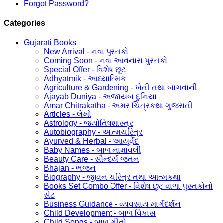
Forgot Password?
Categories
Gujarati Books
New Arrival - નવા પુસ્તકો
Coming Soon - નવા આવનારા પુસ્તકો
Special Offer - વિશેષ છૂટ
Adhyatmik - આધ્યાત્મિક
Agriculture & Gardening - ખેતી તથા બાગવાની
Ajayab Duniya - અજાયબ દુનિયા
Amar Chitrakatha - અમર ચિત્રકથા ગુજરાતી
Articles - લેખો
Astrology - જ્યોતિષશાસ્ત્ર
Autobiography - આત્મચરિત્ર
Ayurved & Herbal - આયૂર્વેદ
Baby Names - બાળ નામાવલી
Beauty Care - સૌન્દર્ય જતન
Bhajan - ભજન
Biography - જીવન ચરિત્ર તથા આત્મકથા
Books Set Combo Offer - વિશેષ છૂટ વાળા પુસ્તકોનો
સેટ
Business Guidance - વ્યવસાય માર્ગદર્શન
Child Development - બાળ વિકાસ
Child Songs - બાળ ગીતો