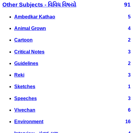
Other Subjects - વિવિધ વિષયો
91
Ambedkar Kathao
5
Animal Grown
4
Cartoon
2
Critical Notes
3
Guidelines
2
Reki
3
Sketches
1
Speeches
3
Vivechan
6
Environment
16