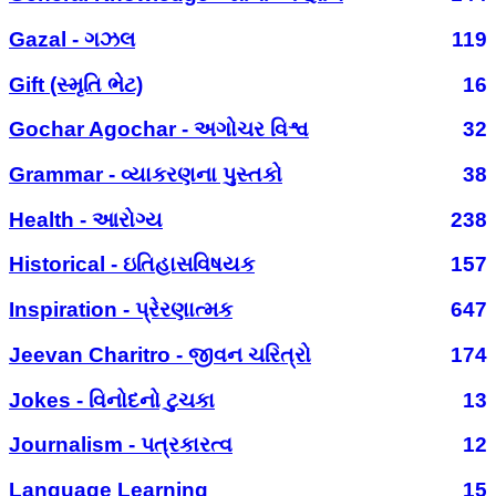
Gazal - ગઝલ
119
Gift (સ્મૃતિ ભેટ)
16
Gochar Agochar - અગોચર વિશ્વ
32
Grammar - વ્યાકરણના પુસ્તકો
38
Health - આરોગ્ય
238
Historical - ઇતિહાસવિષયક
157
Inspiration - પ્રેરણાત્મક
647
Jeevan Charitro - જીવન ચરિત્રો
174
Jokes - વિનોદનો ટુચકા
13
Journalism - પત્રકારત્વ
12
Language Learning
15