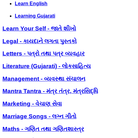
Learn English
Learning Gujarati
Learn Your Self - જાતે શીખો
Legal - કાયદાને લગતા પુસ્તકો
Letters - પત્રો તથા પત્ર વ્યવહાર
Literature (Gujarati) - લોકસાહિત્ય
Management - વ્યવસ્થા સંચાલન
Mantra Tantra - મંત્ર તંત્ર, મંત્રસિદ્ધિ
Marketing - વેચાણ સેવા
Marriage Songs - લગ્ન ગીતો
Maths - ગણિત તથા ગણિતશાસ્ત્ર