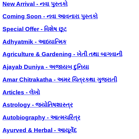
New Arrival - નવા પુસ્તકો
Coming Soon - નવા આવનારા પુસ્તકો
Special Offer - વિશેષ છૂટ
Adhyatmik - આધ્યાત્મિક
Agriculture & Gardening - ખેતી તથા બાગવાની
Ajayab Duniya - અજાયબ દુનિયા
Amar Chitrakatha - અમર ચિત્રકથા ગુજરાતી
Articles - લેખો
Astrology - જ્યોતિષશાસ્ત્ર
Autobiography - આત્મચરિત્ર
Ayurved & Herbal - આયૂર્વેદ