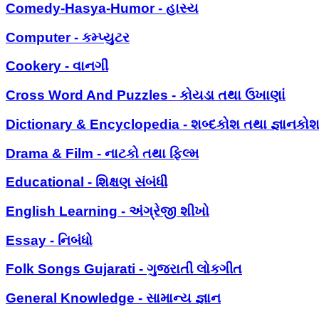
Comedy-Hasya-Humor - હાસ્ય
Computer - કમ્પ્યુટર
Cookery - વાનગી
Cross Word And Puzzles - કોયડા તથા ઉખાણાં
Dictionary & Encyclopedia - શબ્દકોશ તથા જ્ઞાનકો
Drama & Film - નાટકો તથા ફિલ્મ
Educational - શિક્ષણ સંબંધી
English Learning - અંગ્રેજી શીખો
Essay - નિબંધો
Folk Songs Gujarati - ગુજરાતી લોકગીત
General Knowledge - સામાન્ય જ્ઞાન