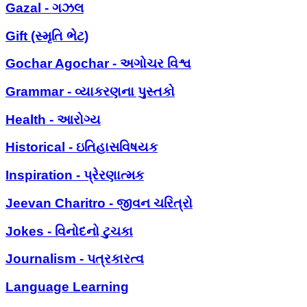
Gazal - ગઝલ
Gift (સ્મૃતિ ભેટ)
Gochar Agochar - અગોચર વિશ્વ
Grammar - વ્યાકરણના પુસ્તકો
Health - આરોગ્ય
Historical - ઇતિહાસવિષયક
Inspiration - પ્રેરણાત્મક
Jeevan Charitro - જીવન ચરિત્રો
Jokes - વિનોદનો ટુચકા
Journalism - પત્રકારત્વ
Language Learning